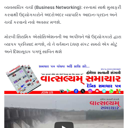
વ્યવસાયિક ચર્ચા (Business Networking): રસ્તામાં સાથે મુસાફરી
કરવાથી ઉદ્યોગકારોને અંદરોઅંદર વ્યાપારિક આદાન-પ્રદાન અને
ચર્ચા કરવાનો નવો અવસર મળશે.
મોરબી સિરામિક એસોસિએશનની આ અપીલને જો ઉદ્યોગકારો દ્વારા
વ્યાપક પ્રતિસાદ મળશે, તો તે વર્તમાન ઇંધણ સંકટ સમયે એક મોટું
અને દિશાસૂચક પગલું સાબિત થશે