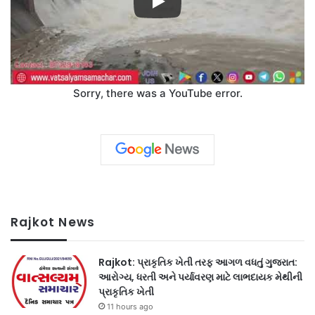
Sorry, there was a YouTube error.
Rajkot News
Rajkot: પ્રાકૃતિક ખેતી તરફ આગળ વધતું ગુજરાત:
આરોગ્ય, ધરતી અને પર્યાવરણ માટે લાભદાયક મેથીની
પ્રાકૃતિક ખેતી
11 hours ago