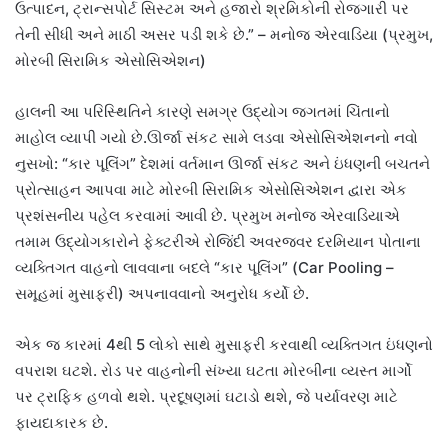
ઉત્પાદન, ટ્રાન્સપોર્ટ સિસ્ટમ અને હજારો શ્રમિકોની રોજગારી પર
તેની સીધી અને માઠી અસર પડી શકે છે.” – મનોજ એરવાડિયા (પ્રમુખ,
મોરબી સિરામિક એસોસિએશન)
હાલની આ પરિસ્થિતિને કારણે સમગ્ર ઉદ્યોગ જગતમાં ચિંતાનો
માહોલ વ્યાપી ગયો છે.ઊર્જા સંકટ સામે લડવા એસોસિએશનનો નવો
નુસખો: “કાર પૂલિંગ” દેશમાં વર્તમાન ઊર્જા સંકટ અને ઇંધણની બચતને
પ્રોત્સાહન આપવા માટે મોરબી સિરામિક એસોસિએશન દ્વારા એક
પ્રશંસનીય પહેલ કરવામાં આવી છે. પ્રમુખ મનોજ એરવાડિયાએ
તમામ ઉદ્યોગકારોને ફેક્ટરીએ રોજિંદી અવરજવર દરમિયાન પોતાના
વ્યક્તિગત વાહનો લાવવાના બદલે “કાર પૂલિંગ” (Car Pooling –
સમૂહમાં મુસાફરી) અપનાવવાનો અનુરોધ કર્યો છે.
એક જ કારમાં 4થી 5 લોકો સાથે મુસાફરી કરવાથી વ્યક્તિગત ઇંધણનો
વપરાશ ઘટશે. રોડ પર વાહનોની સંખ્યા ઘટતા મોરબીના વ્યસ્ત માર્ગો
પર ટ્રાફિક હળવો થશે. પ્રદૂષણમાં ઘટાડો થશે, જે પર્યાવરણ માટે
ફાયદાકારક છે.