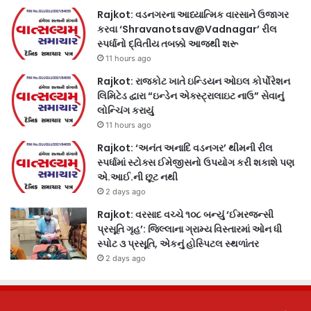
Rajkot: વડનગરના આધ્યાત્મિક વારસાને ઉજાગર
કરવા ‘Shravanotsav@Vadnagar’ રીલ
સ્પર્ધાનો દ્વિતીય તબક્કો આજથી શરૂ
11 hours ago
Rajkot: રાજકોટ ખાતે ઇન્ડિયન ઓઇલ કોર્પોરેશન
લિમિટેડ દ્વારા “ઇન્ડેન એક્સ્ટ્રાલાઇટ નાઉ” સેવાનું
લોન્ચિંગ કરાયું
11 hours ago
Rajkot: ‘અનંત અનાદિ વડનગર’ થીમની રીલ
સ્પર્ધામાં સ્ટોક્સ ઈમેજીસનો ઉપયોગ કરી શકાશે પણ
એ.આઈ.ની છૂટ નથી
2 days ago
Rajkot: વરસાદ વચ્ચે ૧૦૮ બન્યું ‘ઈમરજન્સી
પ્રસૂતિ ગૃહ’: જિલ્લાના ગ્રામ્ય વિસ્તારમાં ઓન ધી
સ્પોટ ૩ પ્રસૂતિ, એકનું હોસ્પિટલ સ્થળાંતર
2 days ago