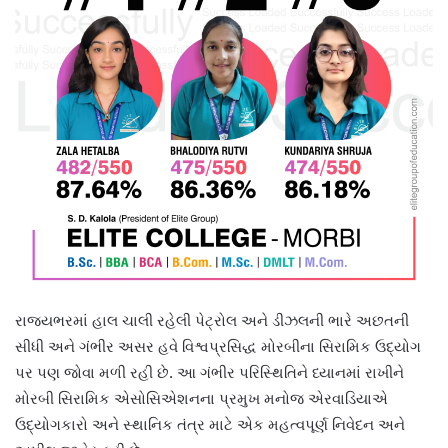
રાજ્યભરમાં હાલ ચાલી રહેલી પેટ્રોલ અને ડીઝલની ભારે અછતની
સીધી અને ગંભીર અસર હવે વિશ્વપ્રસિદ્ધ મોરબીના સિરામિક ઉદ્યોગ
પર પણ જોવા મળી રહી છે. આ ગંભીર પરિસ્થિતિને ધ્યાનમાં રાખીને
મોરબી સિરામિક એસોસિએશનના પ્રમુખ મનોજ એરવાડિયાએ
ઉદ્યોગકારો અને સ્થાનિક તંત્ર માટે એક મહત્વપૂર્ણ નિવેદન અને