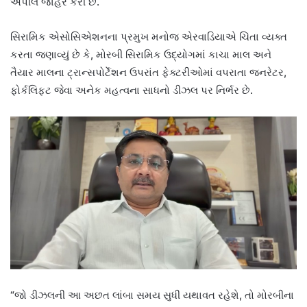
અપીલ જાહેર કરી છે.
સિરામિક એસોસિએશનના પ્રમુખ મનોજ એરવાડિયાએ ચિંતા વ્યક્ત
કરતા જણાવ્યું છે કે, મોરબી સિરામિક ઉદ્યોગમાં કાચા માલ અને
તૈયાર માલના ટ્રાન્સપોર્ટેશન ઉપરાંત ફેક્ટરીઓમાં વપરાતા જનરેટર,
ફોર્કલિફ્ટ જેવા અનેક મહત્વના સાધનો ડીઝલ પર નિર્ભર છે.
“જો ડીઝલની આ અછત લાંબા સમય સુધી યથાવત રહેશે, તો મોરબીના