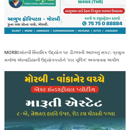
MORBI:મોરબી સિરામિક ઉદ્યોગ પર ડીઝલની અછતનું સંકટ: પ્રમુખ
મનોજ એરવાડિયાની ઉદ્યોગકારોને ‘કાર પૂલિંગ’ અપનાવવા અપીલ