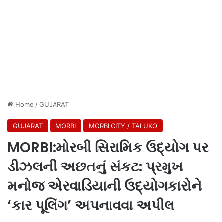
Home
/
GUJARAT
GUJARAT
MORBI
MORBI CITY / TALUKO
MORBI:મોરબી સિરામિક ઉદ્યોગ પર
ડીઝલની અછતનું સંકટ: પ્રમુખ
મનોજ એરવાડિયાની ઉદ્યોગકારોને
‘કાર પૂલિંગ’ અપનાવવા અપીલ