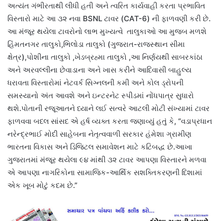
અત્યંત ગંભીરતાથી લીધી હતી અને ત્વરિત કાર્યવાહી કરતા પ્રભાવિત
વિસ્તારો માટે આ ૩૨ નવા BSNL ટાવર (CAT-6) ની ફાળવણી કરી છે.
આ મંજૂર થયેલા ટાવરોનો લાભ મુખ્યત્વે તાલુકાઓ આ મુજબ મળશે
હિંમતનગર તાલુકો,ભિલોડા તાલુકો (ગુજરાત-રાજસ્થાન સીમા
ક્ષેત્ર),પોશીના તાલુકો ,ખેડબ્રહ્મા તાલુકો ,આ નિર્ણયથી સાબરકાંઠા
અને અરવલ્લીના છેવાડાના અને ખાસ કરીને આદિવાસી બાહુલ્ય
ધરાવતા વિસ્તારોમાં નેટવર્ક સિગ્નલની કમી અને કોલ ડ્રોપની
સમસ્યાનો અંત આવશે અને ઇન્ટરનેટ સ્પીડમાં નોંધપાત્ર સુધારો
થશે.પોતાની રજૂઆતને ધ્યાને લઈ સત્વરે આટલી મોટી સંખ્યામાં ટાવર
ફાળવવા બદલ સાંસદ એ હર્ષ વ્યક્ત કરતા જણાવ્યું હતું કે, “વડાપ્રધાન
નરેન્દ્રભાઈ મોદી સાહેબના નેતૃત્વવાળી સરકાર હંમેશા ગ્રામીણ
ભારતના વિકાસ અને ડિજિટલ સમાવેશન માટે કટિબદ્ધ છે.આખા
ગુજરાતમાં મંજૂર થયેલા ૯૪ માંથી ૩૨ ટાવર આપણા વિસ્તારને મળવા
એ આપણા નાગરિકોના સામાજિક-આર્થિક સશક્તિકરણની દિશામાં
એક ખૂબ મોટું કદમ છે.”