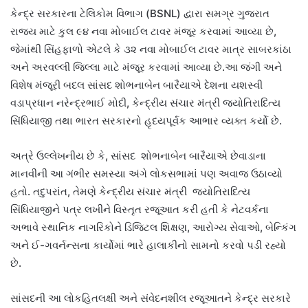
કેન્દ્ર સરકારના ટેલિકોમ વિભાગ (BSNL) દ્વારા સમગ્ર ગુજરાત
રાજ્ય માટે કુલ ૯૪ નવા મોબાઈલ ટાવર મંજૂર કરવામાં આવ્યા છે,
જેમાંથી સિંહફાળો એટલે કે ૩૨ નવા મોબાઈલ ટાવર માત્ર સાબરકાંઠા
અને અરવલ્લી જિલ્લા માટે મંજૂર કરવામાં આવ્યા છે.આ જંગી અને
વિશેષ મંજૂરી બદલ સાંસદ શોભનાબેન બારૈયાએ દેશના યશસ્વી
વડાપ્રધાન નરેન્દ્રભાઈ મોદી, કેન્દ્રીય સંચાર મંત્રી જ્યોતિરાદિત્ય
સિંધિયાજી તથા ભારત સરકારનો હૃદયપૂર્વક આભાર વ્યક્ત કર્યો છે.
અત્રે ઉલ્લેખનીય છે કે, સાંસદ શોભનાબેન બારૈયાએ છેવાડાના
માનવીની આ ગંભીર સમસ્યા અંગે લોકસભામાં પણ અવાજ ઉઠાવ્યો
હતો. તદુપરાંત, તેમણે કેન્દ્રીય સંચાર મંત્રી જ્યોતિરાદિત્ય
સિંધિયાજીને પત્ર લખીને વિસ્તૃત રજૂઆત કરી હતી કે નેટવર્કના
અભાવે સ્થાનિક નાગરિકોને ડિજિટલ શિક્ષણ, આરોગ્ય સેવાઓ, બેન્કિંગ
અને ઈ-ગવર્નન્સના કાર્યોમાં ભારે હાલાકીનો સામનો કરવો પડી રહ્યો
છે.
સાંસદની આ લોકહિતલક્ષી અને સંવેદનશીલ રજૂઆતને કેન્દ્ર સરકારે