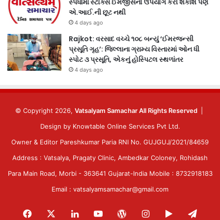
સ્પર્ધામાં સ્ટોક્સ ઈમેજીસનો ઉપયોગ કરી શકાશે પણ
એ.આઈ.ની છૂટ નથી
4 days ago
Rajkot: વરસાદ વચ્ચે ૧૦૮ બન્યું ‘ઈમરજન્સી
પ્રસૂતિ ગૃહ’: જિલ્લાના ગ્રામ્ય વિસ્તારમાં ઓન ધી
સ્પોટ ૩ પ્રસૂતિ, એકનું હોસ્પિટલ સ્થળાંતર
4 days ago
© Copyright 2026,
Vatsalyam Samachar All Rights Reserved
|
Design by
Knowtable Online Services Pvt Ltd.
Owner & Editor Pareshkumar Paria RNI No. GUJGUJ/2021/84659
Address : Vatsalya, Pragaty Clinic, Ambedkar Coloney, Rohidash
Para Main Road, Morbi - 363641 Gujarat-India Mobile : 8732918183
Email : vatsalyamsamachar@gmail.com
Facebook
X
LinkedIn
YouTube
WordPress
Instagram
Google
Tele