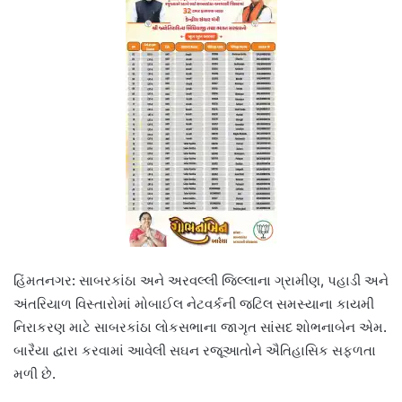
હિંમતનગર: સાબરકાંઠા અને અરવલ્લી જિલ્લાના ગ્રામીણ, પહાડી અને
અંતરિયાળ વિસ્તારોમાં મોબાઈલ નેટવર્કની જટિલ સમસ્યાના કાયમી
નિરાકરણ માટે સાબરકાંઠા લોકસભાના જાગૃત સાંસદ શોભનાબેન એમ.
બારૈયા દ્વારા કરવામાં આવેલી સઘન રજૂઆતોને ઐતિહાસિક સફળતા
મળી છે.