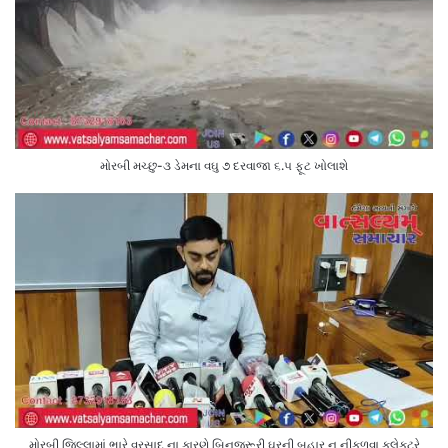
મોરબી મચ્છુ-૩ ડેમના વઘુ ૭ દરવાજા ૬.૫ ફૂટ ખોલાશે
મોરબી જિલ્લામાં ભારે વરસાદ ના કારણે બિનજરૂરી ઘરની બહાર ન નીકળવા કલેક્ટરે