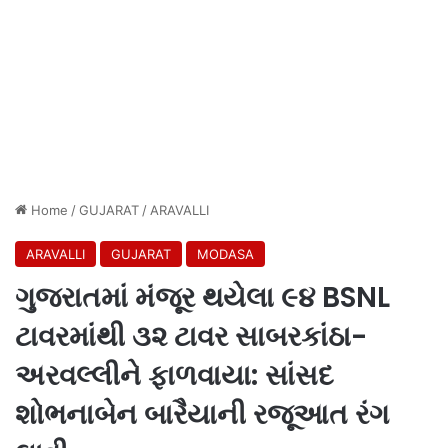
Home
/
GUJARAT
/
ARAVALLI
ARAVALLI
GUJARAT
MODASA
ગુજરાતમાં મંજૂર થયેલા ૯૪ BSNL
ટાવરમાંથી ૩૨ ટાવર સાબરકાંઠા-
અરવલ્લીને ફાળવાયા: સાંસદ
શોભનાબેન બારૈયાની રજૂઆત રંગ