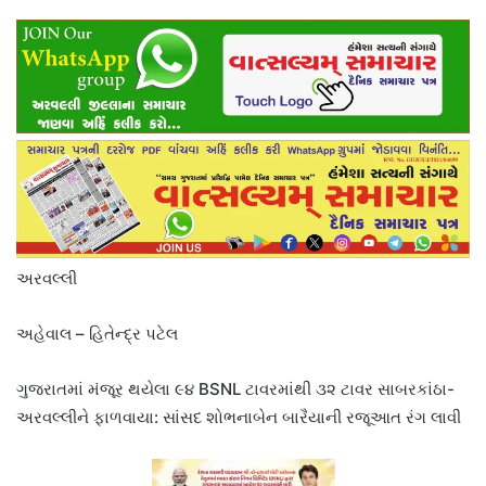
અરવલ્લી
અહેવાલ – હિતેન્દ્ર પટેલ
ગુજરાતમાં મંજૂર થયેલા ૯૪ BSNL ટાવરમાંથી ૩૨ ટાવર સાબરકાંઠા-
અરવલ્લીને ફાળવાયા: સાંસદ શોભનાબેન બારૈયાની રજૂઆત રંગ લાવી