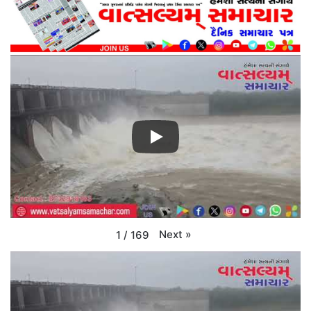
Next
»
1
/
169