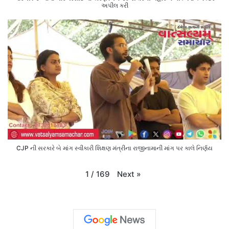
અપીલ કરી
CJP ની સરકારે બે માંગ સ્વીકારી શિક્ષણ મંત્રીના રાજીનામાની માંગ પર કાલે નિર્ણય
Next
»
1
/
169