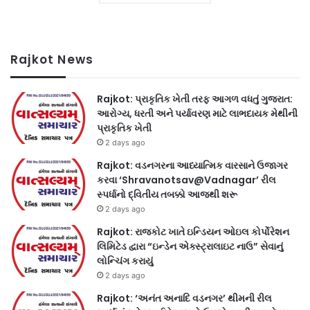
Rajkot News
Rajkot: પ્રાકૃતિક ખેતી તરફ આગળ વધતું ગુજરાત:
આરોગ્ય, ધરતી અને પર્યાવરણ માટે લાભદાયક મેથીની
પ્રાકૃતિક ખેતી
2 days ago
Rajkot: વડનગરના આધ્યાત્મિક વારસાને ઉજાગર
કરવા ‘Shravanotsav@Vadnagar’ રીલ
સ્પર્ધાનો દ્વિતીય તબક્કો આજથી શરૂ
2 days ago
Rajkot: રાજકોટ ખાતે ઇન્ડિયન ઓઇલ કોર્પોરેશન
લિમિટેડ દ્વારા “ઇન્ડેન એક્સ્ટ્રાલાઇટ નાઉ” સેવાનું
લોન્ચિંગ કરાયું
2 days ago
Rajkot: ‘અનંત અનાદિ વડનગર’ થીમની રીલ