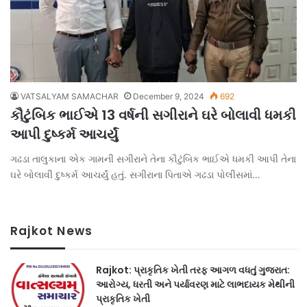
VATSALYAM SAMACHAR
December 9, 2024
692
કૌટુંબિક ભાઈએ 13 વર્ષની સગીરાને ઘરે બોલાવી ધમકી
આપી દુષ્કર્મ આચર્યું
ગઢડા તાલુકાના એક ગામની સગીરાને તેના કૌટુંબિક ભાઈએ ધમકી આપી તેના
ઘરે બોલાવી દુષ્કર્મ આચર્યું હતું. સગીરાના પિતાએ ગઢડા પોલીસમાં…
Rajkot News
Rajkot: પ્રાકૃતિક ખેતી તરફ આગળ વધતું ગુજરાત:
આરોગ્ય, ધરતી અને પર્યાવરણ માટે લાભદાયક મેથીની
પ્રાકૃતિક ખેતી