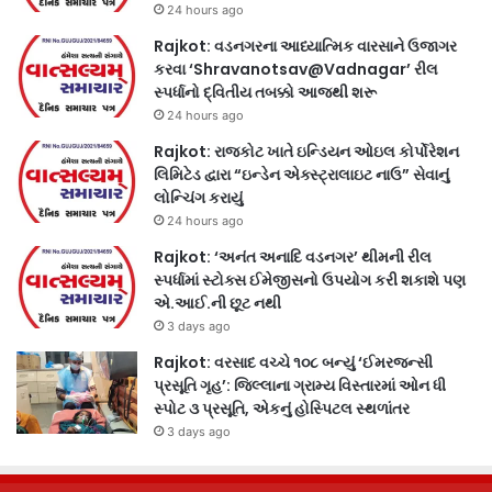
24 hours ago
Rajkot: વડનગરના આધ્યાત્મિક વારસાને ઉજાગર
કરવા ‘Shravanotsav@Vadnagar’ રીલ
સ્પર્ધાનો દ્વિતીય તબક્કો આજથી શરૂ
24 hours ago
Rajkot: રાજકોટ ખાતે ઇન્ડિયન ઓઇલ કોર્પોરેશન
લિમિટેડ દ્વારા “ઇન્ડેન એક્સ્ટ્રાલાઇટ નાઉ” સેવાનું
લોન્ચિંગ કરાયું
24 hours ago
Rajkot: ‘અનંત અનાદિ વડનગર’ થીમની રીલ
સ્પર્ધામાં સ્ટોક્સ ઈમેજીસનો ઉપયોગ કરી શકાશે પણ
એ.આઈ.ની છૂટ નથી
3 days ago
Rajkot: વરસાદ વચ્ચે ૧૦૮ બન્યું ‘ઈમરજન્સી
પ્રસૂતિ ગૃહ’: જિલ્લાના ગ્રામ્ય વિસ્તારમાં ઓન ધી
સ્પોટ ૩ પ્રસૂતિ, એકનું હોસ્પિટલ સ્થળાંતર
3 days ago