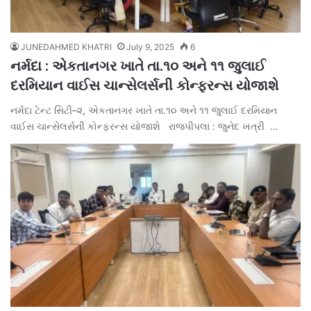
JUNEDAHMED KHATRI
July 9, 2025
6
નર્મદા : એકતાનગર ખાતે તા.૧૦ અને ૧૧ જુલાઈ
દરમિયાન વાઈસ ચાન્સેલર્સની કોન્ફરન્સ યોજાશે
નર્મદા ટેન્ટ સિટી–૨, એકતાનગર ખાતે તા.૧૦ અને ૧૧ જુલાઈ દરમિયાન
વાઈસ ચાન્સેલર્સની કોન્ફરન્સ યોજાશે રાજપીપલા : જુનેદ ખત્રી …