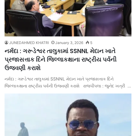
JUNEDAHMED KHATRI
January 3, 2026
5
નર્મદા : ગરૂડેશ્વર તાલુકામાં SSNNL મેદાન ખાતે
પ્રજાસત્તાક દિને જિલ્લાકક્ષાના રાષ્ટ્રીય પર્વની
ઉજવણી કરાશે
નર્મદા : ગરૂડેશ્વર તાલુકામાં SSNNL મેદાન ખાતે પ્રજાસત્તાક દિને
જિલ્લાકક્ષાના રાષ્ટ્રીય પર્વની ઉજવણી કરાશે રાજપીપલા : જુનેદ ખત્રી …