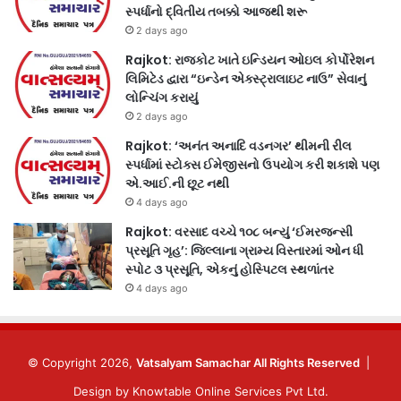
સ્પર્ધાનો દ્વિતીય તબક્કો આજથી શરૂ
2 days ago
Rajkot: રાજકોટ ખાતે ઇન્ડિયન ઓઇલ કોર્પોરેશન
લિમિટેડ દ્વારા “ઇન્ડેન એક્સ્ટ્રાલાઇટ નાઉ” સેવાનું
લોન્ચિંગ કરાયું
2 days ago
Rajkot: ‘અનંત અનાદિ વડનગર’ થીમની રીલ
સ્પર્ધામાં સ્ટોક્સ ઈમેજીસનો ઉપયોગ કરી શકાશે પણ
એ.આઈ.ની છૂટ નથી
4 days ago
Rajkot: વરસાદ વચ્ચે ૧૦૮ બન્યું ‘ઈમરજન્સી
પ્રસૂતિ ગૃહ’: જિલ્લાના ગ્રામ્ય વિસ્તારમાં ઓન ધી
સ્પોટ ૩ પ્રસૂતિ, એકનું હોસ્પિટલ સ્થળાંતર
4 days ago
© Copyright 2026,
Vatsalyam Samachar All Rights Reserved
|
Design by
Knowtable Online Services Pvt Ltd.