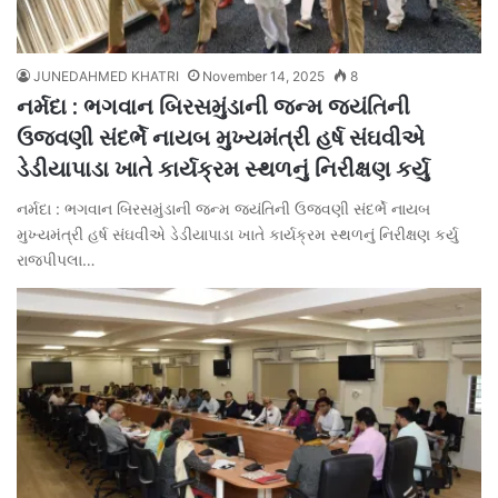
JUNEDAHMED KHATRI
November 14, 2025
8
નર્મદા : ભગવાન બિરસમુંડાની જન્મ જયંતિની
ઉજવણી સંદર્ભે નાયબ મુખ્યમંત્રી હર્ષ સંઘવીએ
ડેડીયાપાડા ખાતે કાર્યક્રમ સ્થળનું નિરીક્ષણ કર્યુ
નર્મદા : ભગવાન બિરસમુંડાની જન્મ જયંતિની ઉજવણી સંદર્ભે નાયબ
મુખ્યમંત્રી હર્ષ સંઘવીએ ડેડીયાપાડા ખાતે કાર્યક્રમ સ્થળનું નિરીક્ષણ કર્યુ
રાજપીપલા…