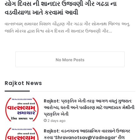
યોગ દિવસ ની શાનદાર ઉજવણી ગીર ગઢડા ના
વડવીયાળા ખાતે કરવામાં આવી
વાત્સલ્યમ્ સમાચાર વિશાલ ચૌહાણ ગીર ગઢડા ગીર સોમનાથ જિલ્લા અનુ.
જાતિ મોરચા દ્વારા વિશ્વ યોગ દિવસ ની શાનદાર ઉજવણી ગીર…
No More Posts
Rajkot News
Rajkot: પ્રાકૃતિક ખેતી તરફ આગળ વધતું ગુજરાત:
આરોગ્ય, ધરતી અને પર્યાવરણ માટે લાભદાયક મેથીની
પ્રાકૃતિક ખેતી
2 days ago
Rajkot: વડનગરના આધ્યાત્મિક વારસાને ઉજાગર
કરવા ‘Shravanotsav@Vadnagar’ રીલ