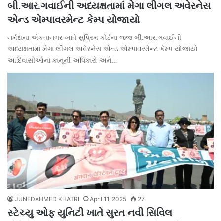
બી.આર.ગવાઈની અધ્યક્ષતામાં મેગા લીગલ અવેરનેસ
એન્ડ એમ્પાવરમેન્ટ કેમ્પ યોજાયો
નર્મદાના એકતાનગર ખાતે સુપ્રિમ કોર્ટના જજ બી.આર.ગવાઈની
અધ્યક્ષતામાં મેગા લીગલ અવેરનેસ એન્ડ એમ્પાવરમેન્ટ કેમ્પ યોજાયો
આદિવાસીઓના કાનૂની અધિકારો અને…
JUNEDAHMED KHATRI
April 11, 2025
27
સ્ટેચ્યુ ઓફ યુનિટી ખાતે સુરત નવી સિવિલ