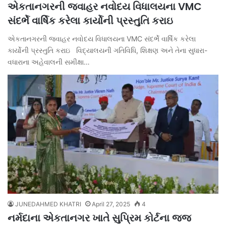
એકતાનગરની જવાહર નવોદય વિધાલયના VMC
સંદર્ભે વાર્ષિક કરેલા કાર્યોની પ્રસ્તુતિ કરાઇ
એકતાનગરની જવાહર નવોદય વિધાલયના VMC સંદર્ભે વાર્ષિક કરેલા
કાર્યોની પ્રસ્તુતિ કરાઇ વિદ્યાલયની ગતિવિધિ, શિક્ષણ અને તેના સુધારા-
વધારાના અહેવાલની સમીક્ષા…
JUNEDAHMED KHATRI
April 27, 2025
4
નર્મદાના એકતાનગર ખાતે સુપ્રિમ કોર્ટના જજ