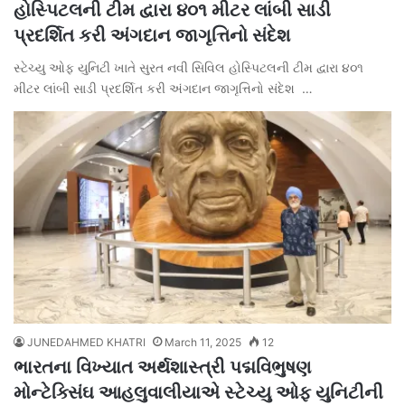
હોસ્પિટલની ટીમ દ્વારા ૪૦૧ મીટર લાંબી સાડી
પ્રદર્શિત કરી અંગદાન જાગૃત્તિનો સંદેશ
સ્ટેચ્યુ ઓફ યુનિટી ખાતે સુરત નવી સિવિલ હોસ્પિટલની ટીમ દ્વારા ૪૦૧
મીટર લાંબી સાડી પ્રદર્શિત કરી અંગદાન જાગૃત્તિનો સંદેશ …
JUNEDAHMED KHATRI
March 11, 2025
12
ભારતના વિખ્યાત અર્થશાસ્ત્રી પદ્મવિભુષણ
મોન્ટેક્સિંઘ આહલુવાલીયાએ સ્ટેચ્યુ ઓફ યુનિટીની