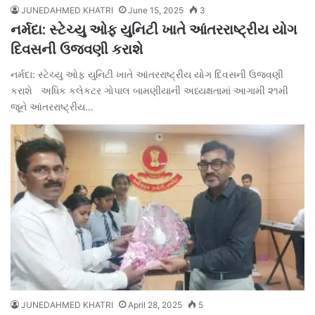
JUNEDAHMED KHATRI
June 15, 2025
3
નર્મદા: સ્ટેચ્યુ ઓફ યુનિટી ખાતે આંતરરાષ્ટ્રીય યોગ
દિવસની ઉજવણી કરાશે
નર્મદા: સ્ટેચ્યુ ઓફ યુનિટી ખાતે આંતરરાષ્ટ્રીય યોગ દિવસની ઉજવણી
કરાશે અધિક કલેકટર ગોપાલ બામણીયાની અધ્યક્ષતામાં આગામી ૨૧મી
જૂને આંતરરાષ્ટ્રીય…
JUNEDAHMED KHATRI
April 28, 2025
5