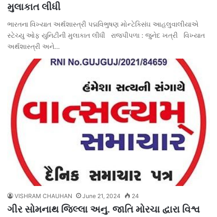
મુલાકાત લીધી
ભારતના વિખ્યાત અર્થશાસ્ત્રી પદ્મવિભુષણ મોન્ટેક્સિંઘ આહલુવાલીયાએ
સ્ટેચ્યુ ઓફ યુનિટીની મુલાકાત લીધી રાજપીપળા : જુનેદ ખત્રી વિખ્યાત
અર્થશાસ્ત્રી અને…
VISHRAM CHAUHAN
June 21, 2024
24
ગીર સોમનાથ જિલ્લા અનુ. જાતિ મોરચા દ્વારા વિશ્વ