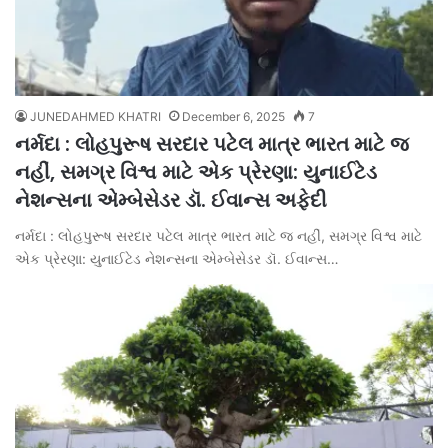
JUNEDAHMED KHATRI
December 6, 2025
7
નર્મદા : લોહપુરૂષ સરદાર પટેલ માત્ર ભારત માટે જ
નહીં, સમગ્ર વિશ્વ માટે એક પ્રેરણા: યુનાઈટેડ
નેશન્સના એમ્બેસેડર ડૉ. ઈવાન્સ અફેદી
નર્મદા : લોહપુરૂષ સરદાર પટેલ માત્ર ભારત માટે જ નહીં, સમગ્ર વિશ્વ માટે
એક પ્રેરણા: યુનાઈટેડ નેશન્સના એમ્બેસેડર ડૉ. ઈવાન્સ…