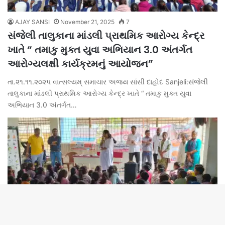
AJAY SANSI
November 21, 2025
7
સંજેલી તાલુકાના માંડલી પ્રાથમિક આરોગ્ય કેન્દ્ર
ખાતે “ તમાકુ મુક્ત યુવા અભિયાન 3.0 અંતર્ગત
આરોગ્યલક્ષી કાર્યક્રમનું આયોજન”
તા.૨૧.૧૧.૨૦૨૫ વાત્સલ્યમ્ સમાચાર અજય સાંસી દાહોદ Sanjeli:સંજેલી
તાલુકાના માંડલી પ્રાથમિક આરોગ્ય કેન્દ્ર ખાતે “ તમાકુ મુક્ત યુવા
અભિયાન 3.0 અંતર્ગત…
B