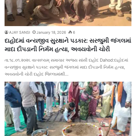
AJAY SANSI
January 18, 2026
6
દાહોદમાં વન્યજીવ સુરક્ષાને પડકાર: સરજુમી જંગલમાં
માદા દીપડાની નિર્મમ હત્યા, અવયવોની ચોરી
તા.૧૮.૦૧.૨૦૨૬ વાત્સલ્યમ્ સમાચાર અજય સાંસી દાહોદ Dahod:દાહોદમાં
વન્યજીવ સુરક્ષાને પડકાર: સરજુમી જંગલમાં માદા દીપડાની નિર્મમ હત્યા,
અવયવોની ચોરી દાહોદ જિલ્લામાંથી…