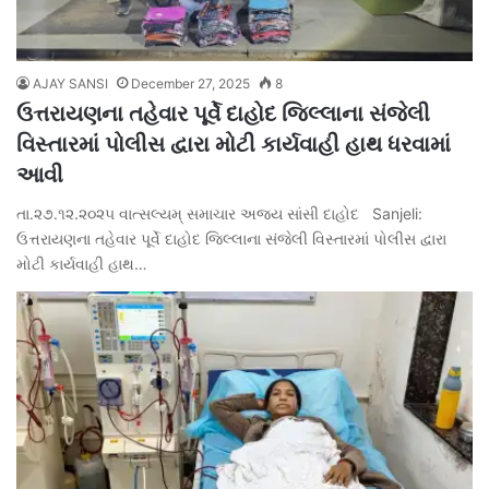
AJAY SANSI
December 27, 2025
8
ઉત્તરાયણના તહેવાર પૂર્વે દાહોદ જિલ્લાના સંજેલી
વિસ્તારમાં પોલીસ દ્વારા મોટી કાર્યવાહી હાથ ધરવામાં
આવી
તા.૨૭.૧૨.૨૦૨૫ વાત્સલ્યમ્ સમાચાર અજય સાંસી દાહોદ Sanjeli:
ઉત્તરાયણના તહેવાર પૂર્વે દાહોદ જિલ્લાના સંજેલી વિસ્તારમાં પોલીસ દ્વારા
મોટી કાર્યવાહી હાથ…