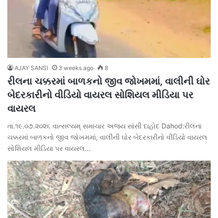
AJAY SANSI
3 weeks ago
8
રીલના ચક્કરમાં બાળકનો જીવ જોખમમાં, વાલીની ઘોર
બેદરકારીનો વીડિયો વાયરલ સોશિયલ મીડિયા પર
વાયરલ
તા.૧૯.૦૭.૨૦૨૬ વાત્સલ્યમ્ સમાચાર અજય સાંસી દાહોદ Dahod:રીલના
ચક્કરમાં બાળકનો જીવ જોખમમાં, વાલીની ઘોર બેદરકારીનો વીડિયો વાયરલ
સોશિયલ મીડિયા પર વાયરલ…