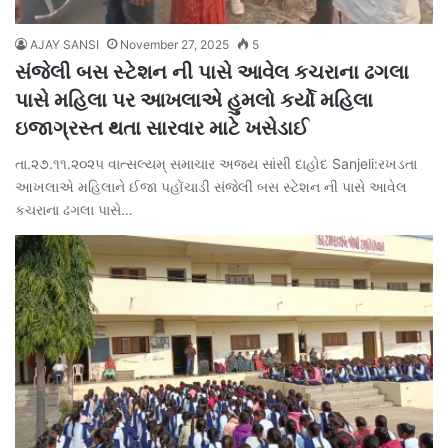
AJAY SANSI
November 27, 2025
5
સંજેલી બસ સ્ટેશન ની પાસે આવેલ કચરાના ઢગલા
પાસે મહિલા પર આખલાએ હુમલો કર્યો મહિલા
ઇજાગ્રસ્ત થતા સારવાર માટે ખસેડાઈ
તા.૨૭.૧૧.૨૦૨૫ વાત્સલ્યમ્ સમાચાર અજય સાંસી દાહોદ Sanjeli:રખડતા
આખલાએ મહિલાને ઈજા પહોંચાડી સંજેલી બસ સ્ટેશન ની પાસે આવેલ
કચરાના ઢગલા પાસે…