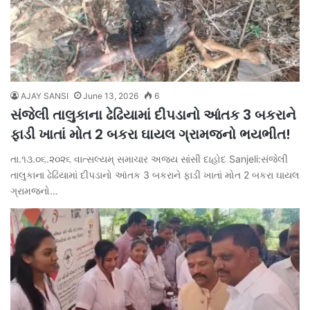
AJAY SANSI
June 13, 2026
6
સંજેલી તાલુકાના ઢેઢિયામાં દીપડાનો આંતક 3 બકરાને
ફાડી ખાતાં મોત 2 બકરા ઘાયલ ગ્રામજનો ભયભીત!
તા.૧૩.૦૬.૨૦૨૬ વાત્સલ્યમ્ સમાચાર અજય સાંસી દાહોદ Sanjeli:સંજેલી
તાલુકાના ઢેઢિયામાં દીપડાનો આંતક 3 બકરાને ફાડી ખાતાં મોત 2 બકરા ઘાયલ
ગ્રામજનો…