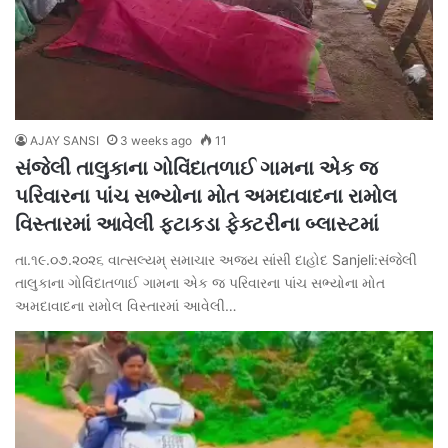
AJAY SANSI
3 weeks ago
11
સંજેલી તાલુકાના ગોવિંદાતળાઈ ગામના એક જ
પરિવારના પાંચ સભ્યોના મોત અમદાવાદના રામોલ
વિસ્તારમાં આવેલી ફટાકડા ફેક્ટરીના બ્લાસ્ટમાં
તા.૧૯.૦૭.૨૦૨૬ વાત્સલ્યમ્ સમાચાર અજય સાંસી દાહોદ Sanjeli:સંજેલી
તાલુકાના ગોવિંદાતળાઈ ગામના એક જ પરિવારના પાંચ સભ્યોના મોત
અમદાવાદના રામોલ વિસ્તારમાં આવેલી…