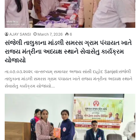
AJAY SANSI
March 7, 2026
6
સંજેલી તાલુકાના માંડલી સમરસ ગ્રામ પંચાયત ખાતે
રાજ્ય મંત્રીના અધ્યક્ષ સ્થાને સેવાસેતુ કાર્યક્રમ
યોજાયો
તા.૦૭.૦૩.૨૦૨૬ વાત્સલ્યમ્ સમાચાર અજય સાંસી દાહોદ Sanjeli:સંજેલી
તાલુકાના માંડલી સમરસ ગ્રામ પંચાયત ખાતે રાજ્ય મંત્રીના અધ્યક્ષ સ્થાને
સેવાસેતુ કાર્યક્રમ યોજાયો…