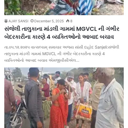
AJAY SANSI
December 5, 2025
8
સંજેલી તાલુકાના માંડલી ગામમાં MGVCL ની ગંભીર
બેદરકારીના કારણે 4 વ્યક્તિઓનો આબાદ બચાવ
તા.૦૫.૧૨.૨૦૨૫ વાત્સલ્યમ્ સમાચાર અજય સાંસી દાહોદ Sanjeli:સંજેલી
તાલુકાના માંડલી ગામમાં MGVCL ની ગંભીર બેદરકારીના કારણે 4
વ્યક્તિઓનો આબાદ બચાવ એમજીવીસીએલ…