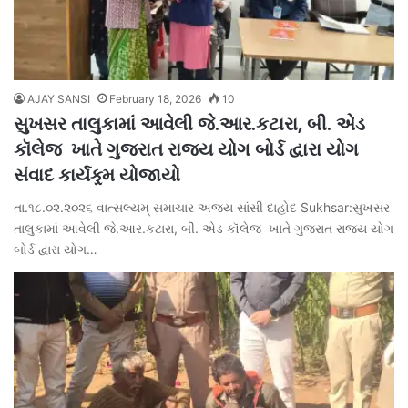
AJAY SANSI
February 18, 2026
10
સુખસર તાલુકામાં આવેલી જે.આર.કટારા, બી. એડ
કૉલેજ ખાતે ગુજરાત રાજ્ય યોગ બોર્ડ દ્વારા યોગ
સંવાદ કાર્યક્ર્મ યોજાયો
તા.૧૮.૦૨.૨૦૨૬ વાત્સલ્યમ્ સમાચાર અજય સાંસી દાહોદ Sukhsar:સુખસર
તાલુકામાં આવેલી જે.આર.કટારા, બી. એડ કૉલેજ ખાતે ગુજરાત રાજ્ય યોગ
બોર્ડ દ્વારા યોગ…