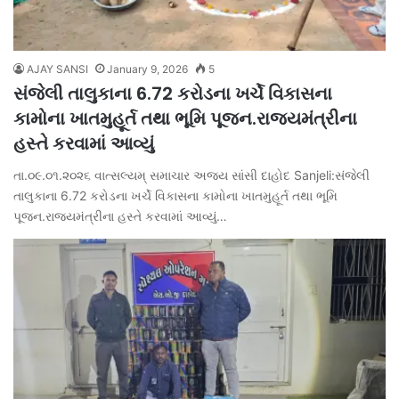
AJAY SANSI
January 9, 2026
5
સંજેલી તાલુકાના 6.72 કરોડના ખર્ચે વિકાસના
કામોના ખાતમુહૂર્ત તથા ભૂમિ પૂજન.રાજ્યમંત્રીના
હસ્તે કરવામાં આવ્યું
તા.૦૯.૦૧.૨૦૨૬ વાત્સલ્યમ્ સમાચાર અજય સાંસી દાહોદ Sanjeli:સંજેલી
તાલુકાના 6.72 કરોડના ખર્ચે વિકાસના કામોના ખાતમુહૂર્ત તથા ભૂમિ
પૂજન.રાજ્યમંત્રીના હસ્તે કરવામાં આવ્યું…