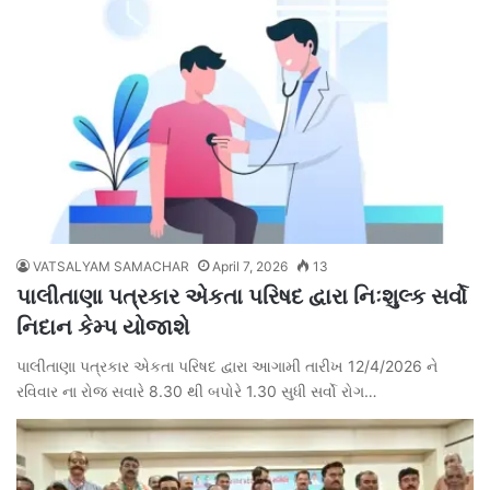
VATSALYAM SAMACHAR
April 7, 2026
13
પાલીતાણા પત્રકાર એકતા પરિષદ દ્વારા નિઃશુલ્ક સર્વો
નિદાન કેમ્પ યોજાશે
પાલીતાણા પત્રકાર એકતા પરિષદ દ્વારા આગામી તારીખ 12/4/2026 ને
રવિવાર ના રોજ સવારે 8.30 થી બપોરે 1.30 સુધી સર્વો રોગ…