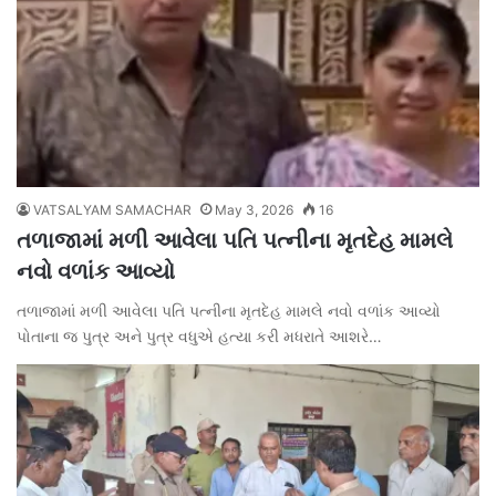
VATSALYAM SAMACHAR
May 3, 2026
16
તળાજામાં મળી આવેલા પતિ પત્નીના મૃતદેહ મામલે
નવો વળાંક આવ્યો
તળાજામાં મળી આવેલા પતિ પત્નીના મૃતદેહ મામલે નવો વળાંક આવ્યો
પોતાના જ પુત્ર અને પુત્ર વધુએ હત્યા કરી મધરાતે આશરે…