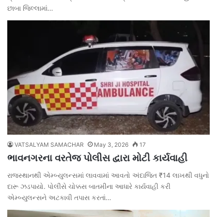
છાબા જિલ્લામાં…
VATSALYAM SAMACHAR
May 3, 2026
17
ભાવનગરના વરતેજ પોલીસ દ્વારા મોટી કાર્યવાહી
રાજસ્થાનથી એમ્બ્યુલન્સમાં લાવવામાં આવતો અંદાજિત ₹14 લાખથી વધુનો
દારૂ ઝડપાયો. પોલીસે ચોક્કસ બાતમીના આધારે કાર્યવાહી કરી
એમ્બ્યુલન્સને અટકાવી તપાસ કરતાં…