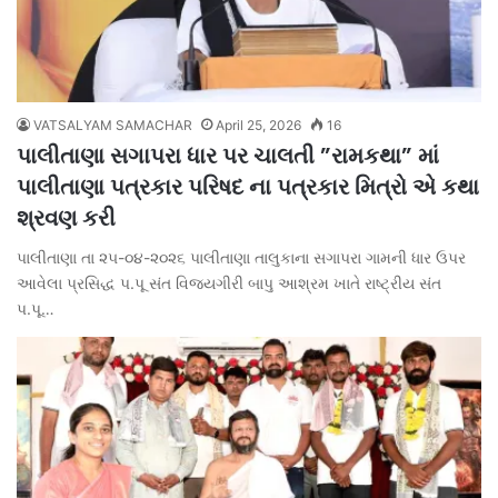
VATSALYAM SAMACHAR
April 25, 2026
16
પાલીતાણા સગાપરા ધાર પર ચાલતી ”રામકથા” માં
પાલીતાણા પત્રકાર પરિષદ ના પત્રકાર મિત્રો એ કથા
શ્રવણ કરી
પાલીતાણા તા ૨૫-૦૪-૨૦૨૬ પાલીતાણા તાલુકાના સગાપરા ગામની ધાર ઉપર
આવેલા પ્રસિદ્ધ પ.પૂ સંત વિજયગીરી બાપુ આશ્રમ ખાતે રાષ્ટ્રીય સંત
પ.પૂ…