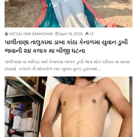
VATSALYAM SAMACHAR
April 18, 2026
12
પાલીતાણા તાલુકામા ડાબા કાંઠા કેનાળમા યુવાન ડુબી
જવાની ૨૪ કલાક મા બીજી ધટના
પાલીતાણા ના અનિડા ગામે કેનાળમા બાળક ડુબી જતાં મોત પરીવાર મા માતમ
છવાયો કલાકો ની શોધખોળ બાદ યુવાન મુતક હાલતમાં…