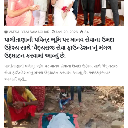
VATSALYAM SAMACHAR
April 20, 2026
34
પાલીતાણાની પવિત્ર ભૂમિ પર માનવ સેવાના ઉમદા
ઉદ્દેશ્ય સાથે ‘વૈદ્યરાજ સેવા ફાઉન્ડેશન’નું મંગલ
ઉદ્ઘાટન કરવામાં આવ્યું છે.
પાલીતાણાની પવિત્ર ભૂમિ પર માનવ સેવાના ઉમદા ઉદ્દેશ્ય સાથે ‘વૈદ્યરાજ
સેવા ફાઉન્ડેશન’નું મંગલ ઉદ્ઘાટન કરવામાં આવ્યું છે. અષ્ટપ્રભાવક
આચાર્ય શ્રી…