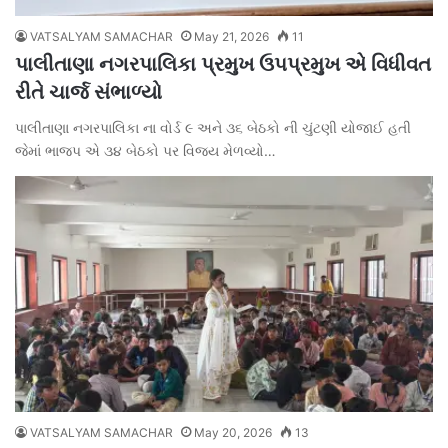
VATSALYAM SAMACHAR
May 21, 2026
11
પાલીતાણા નગરપાલિકા પ્રમુખ ઉપપ્રમુખ એ વિધીવત
રીતે ચાર્જ સંભાળ્યો
પાલીતાણા નગરપાલિકા ના વોર્ડ ૯ અને ૩૬ બેઠકો ની ચુંટણી યોજાઈ હતી
જેમાં ભાજપ એ ૩૪ બેઠકો પર વિજય મેળવ્યો…
VATSALYAM SAMACHAR
May 20, 2026
13