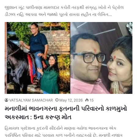
જીશાન ખૂંટ પાલીતાણા મામલદાર કચેરી તરફથી સંગ્રહ ખોરો ને પેટ્રોલ
ડીઝલ નહિ આપવા અને જથ્થો પૂરતો રાખવા સહીત ના લેખિત…
VATSALYAM SAMACHAR
May 12, 2026
15
મનાલીમાં ભાવનગરના ફતનાની પરિવારનો કાળમુખો
અકસ્માત : 5ના કરૂણ મોત
હિમાચલ પ્રદેશના કુદરતી સૌંદર્યને માણવા ગયેલા ભાવનગરના એક
પ્રતિષ્ઠિત પરિવાર માટે પ્રવાસ કાળ બનીને ત્રાટકયો છે. મનાલી નજીક