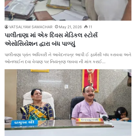
VATSALYAM SAMACHAR
May 21, 2026
11
પાલીતાણા માં એક દિવસ મેડિકલ સ્ટોર્સ
એસોસિયેશન દ્વારા બંધ પાળ્યું
પાલીતાણા પ્રાંત અધિકારી ને આવેદનપત્ર આપી ઈ ફાર્મસી બંધ કરાવવા અને
ઓનલાઈન દવા વેચાણ પર નિયંત્રણ લાવવા ની માંગ કરાઈ…