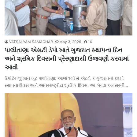
VATSALYAM SAMACHAR
May 3, 2026
10
પાલીતાણા એસટી ડેપો ખાતે ગુજરાત સ્થાપના દિન
અને શ્રમિક દિવસની પ્રેરણાદાયી ઉજવણી કરવામાં
આવી
રિપોર્ટર જીશાન ખૂંટ પાલીતાણા: આજે ૧લી મે એટલે કે ગુજરાતનો ૬૬મો
સ્થાપના દિવસ અને આંતરરાષ્ટ્રીય શ્રમિક દિવસ. આ બેવડા અવસરની…