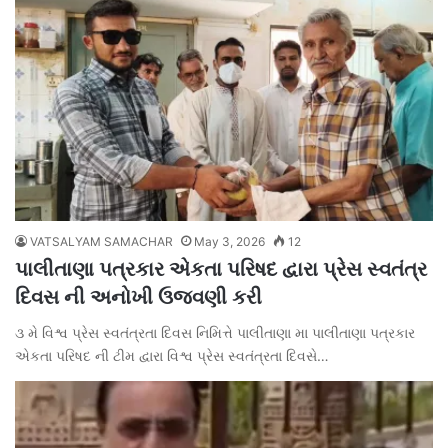
VATSALYAM SAMACHAR
May 3, 2026
12
પાલીતાણા પત્રકાર એકતા પરિષદ દ્વારા પ્રેસ સ્વતંત્ર
દિવસ ની અનોખી ઉજવણી કરી
૩ મે વિશ્વ પ્રેસ સ્વતંત્રતા દિવસ નિમિત્તે પાલીતાણા મા પાલીતાણા પત્રકાર
એકતા પરિષદ ની ટીમ દ્વારા વિશ્વ પ્રેસ સ્વતંત્રતા દિવસે…