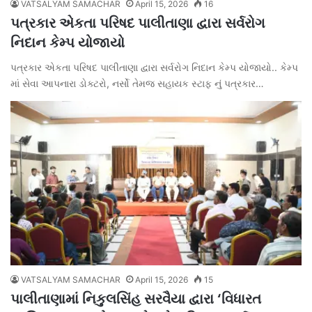
VATSALYAM SAMACHAR
April 15, 2026
16
પત્રકાર એકતા પરિષદ પાલીતાણા દ્વારા સર્વરોગ
નિદાન કેમ્પ યોજાયો
પત્રકાર એકતા પરિષદ પાલીતાણા દ્વારા સર્વરોગ નિદાન કેમ્પ યોજાયો.. કેમ્પ
માં સેવા આપનારા ડોક્ટરો, નર્સો તેમજ સહાયક સ્ટાફ નું પત્રકાર…
VATSALYAM SAMACHAR
April 15, 2026
15
પાલીતાણામાં નિકુલસિંહ સરવૈયા દ્વારા ‘વિધારત