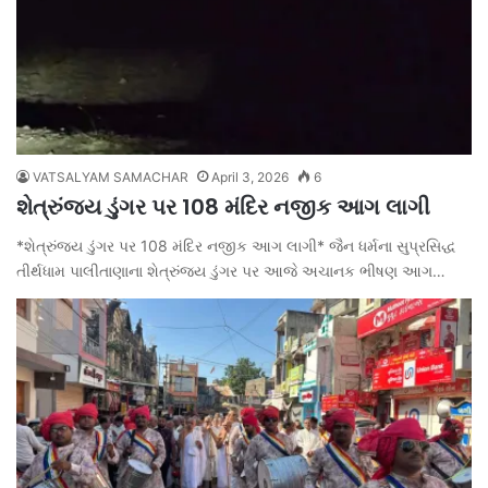
VATSALYAM SAMACHAR
April 3, 2026
6
શેત્રુંજય ડુંગર પર 108 મંદિર નજીક આગ લાગી
*શેત્રુંજય ડુંગર પર 108 મંદિર નજીક આગ લાગી* જૈન ધર્મના સુપ્રસિદ્ધ
તીર્થધામ પાલીતાણાના શેત્રુંજય ડુંગર પર આજે અચાનક ભીષણ આગ…