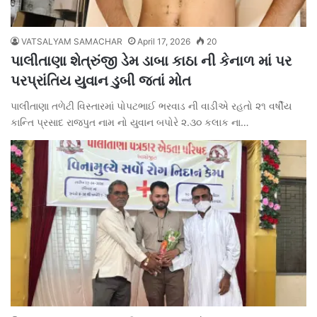
VATSALYAM SAMACHAR
April 17, 2026
20
પાલીતાણા શેત્રુંજી ડેમ ડાબા કાઠા ની કેનાળ માં પર
પરપ્રાંતિય યુવાન ડુબી જતાં મોત
પાલીતાણા તળેટી વિસ્તારમાં પોપટભાઈ ભરવાડ ની વાડીએ રહતો ૨૧ વર્ષીય
કાન્તિ પ્રસાદ રાજપુત નામ નો યુવાન બપોરે ૨.૩૦ કલાક ના…