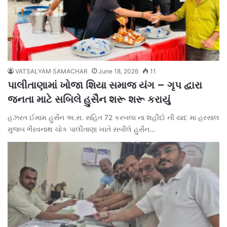
VATSALYAM SAMACHAR
June 18, 2026
11
પાલીતાણામાં ખોજા શિયા સમાજ યંગ – ગૃપ દ્વારા
જનતા માટે સબિલે હુસૈન શરૂ શરૂ કરાયું
હઝરત ઈમામ હુસૈન અ.સ. સહિત 72 કરબલા ના શહીદો ની યાદ મા હરસાલ
મુજબ ભૈરવનાથ ચોક પાલીતાણા ખાતે સબીલે હુસૈન…