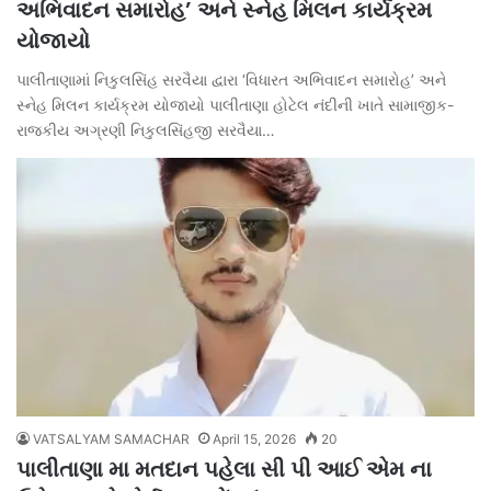
અભિવાદન સમારોહ’ અને સ્નેહ મિલન કાર્યક્રમ
યોજાયો
પાલીતાણામાં નિકુલસિંહ સરવૈયા દ્વારા ‘વિધારત અભિવાદન સમારોહ’ અને
સ્નેહ મિલન કાર્યક્રમ યોજાયો પાલીતાણા હોટેલ નંદીની ખાતે સામાજીક-
રાજકીય અગ્રણી નિકુલસિંહજી સરવૈયા…
VATSALYAM SAMACHAR
April 15, 2026
20
પાલીતાણા મા મતદાન પહેલા સી પી આઈ એમ ના