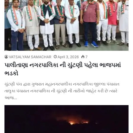
VATSALYAM SAMACHAR
April 3, 2026
7
પાલીતાણા નગરપાલિકા ની ચુંટણી પહેલા ભાજપમાં
ભડકો
ચુંટણી પંચ દ્વારા ગુજરાત મહાનગરપાલીકા નગરપાલિકા જીલ્લા પંચાયત
તાલુકા પંચાયત નગરપાલિકા ની ચુંટણી ની તારીખો જાહેર કરી છે ત્યારે
આજ…