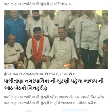
પાલીતાણા નગરપાલિકા ની ચુંટણી માં વોર્ડ નંબર 4…
VATSALYAM SAMACHAR
April 11, 2026
11
પાલીતાણા નગરપાલિકા ની ચુંટણી પહેલા ભાજપ ની
આઠ બેઠકો બિનહરીફ
પાલીતાણા નગરપાલિકા ની ચુંટણી પહેલા ભાજપ ની આઠ બેઠકો બિનહરીફ
પાલીતાણા નગરપાલિકા ની ચુંટણી ના ફોર્મ ભરવાના ની અંતિમ ઘડીએ…