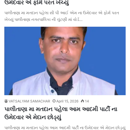
ઉમેદવાર એ ફોર્મ પરત ખેંચ્યું
પાલીતાણા મા મતદાન પહેલા સી પી આઈ એમ ના ઉમેદવાર એ ફોર્મ પરત
ખેંચ્યું પાલીતાણા નગરપાલિકા ની ચુંટણી માં વોર્ડ…
VATSALYAM SAMACHAR
April 15, 2026
14
પાલીતાણા મા મતદાન પહેલા આમ આદમી પાર્ટી ના
ઉમેદવાર એ મેદાન છોડ્યું
પાલીતાણા મા મતદાન પહેલા આમ આદમી પાર્ટી ના ઉમેદવાર એ મેદાન છોડ્યું