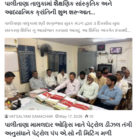
પાલીતાણા તાલુકામાં શૈક્ષણિક સાંસ્કૃતિક અને
આધ્યાત્મિક ક્રાંતિની શુભ શરૂઆત…
પાલીતાણા તાલુકામાં શ્રી શત્રુંજય યુવક મંડળ દ્વારા ૩ દિવસીય યુવા
સંસ્કરણ શિબિર નું આયોજન કરવામાં આવ્યું. આ શિબિર અંતર્ગત ૨૫૦થી…
VATSALYAM SAMACHAR
May 17, 2026
10
પાલીતાણા મામલદાર ઓફિસ ખાતે પેટ્રોલ ડીઝલ તંગી
અનુસંધાને પેટ્રોલ પંપ એ.સો ની મિટિંગ મળી