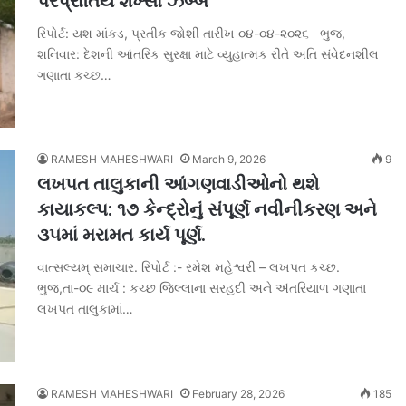
પરપ્રાંતિય શખ્સો ઝબ્બે
રિપોર્ટ: યશ માંકડ, પ્રતીક જોશી તારીખ ૦૪-૦૪-૨૦૨૬ ભુજ,
શનિવાર: દેશની આંતરિક સુરક્ષા માટે વ્યુહાત્મક રીતે અતિ સંવેદનશીલ
ગણાતા કચ્છ…
RAMESH MAHESHWARI
March 9, 2026
9
લખપત તાલુકાની આંગણવાડીઓનો થશે
કાયાકલ્પ: ૧૭ કેન્દ્રોનું સંપૂર્ણ નવીનીકરણ અને
૩૫માં મરામત કાર્ય પૂર્ણ.
વાત્સલ્યમ્ સમાચાર. રિપોર્ટ :- રમેશ મહેશ્વરી – લખપત કચ્છ.
ભુજ,તા-૦૯ માર્ચ : કચ્છ જિલ્લાના સરહદી અને અંતરિયાળ ગણાતા
લખપત તાલુકામાં…
RAMESH MAHESHWARI
February 28, 2026
185