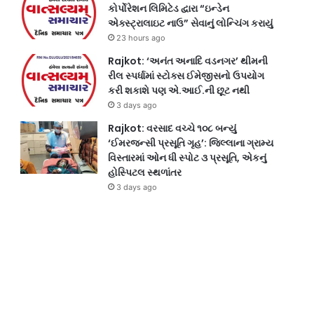
કોર્પોરેશન લિમિટેડ દ્વારા “ઇન્ડેન
એક્સ્ટ્રાલાઇટ નાઉ” સેવાનું લોન્ચિંગ કરાયું
23 hours ago
Rajkot: ‘અનંત અનાદિ વડનગર’ થીમની
રીલ સ્પર્ધામાં સ્ટોક્સ ઈમેજીસનો ઉપયોગ
કરી શકાશે પણ એ.આઈ.ની છૂટ નથી
3 days ago
Rajkot: વરસાદ વચ્ચે ૧૦૮ બન્યું
‘ઈમરજન્સી પ્રસૂતિ ગૃહ’: જિલ્લાના ગ્રામ્ય
વિસ્તારમાં ઓન ધી સ્પોટ ૩ પ્રસૂતિ, એકનું
હોસ્પિટલ સ્થળાંતર
3 days ago