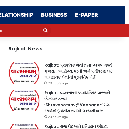
ELATIONSHIP
BUSINESS
E-PAPER
e
n
Search
for
Rajkot News
Rajkot: પ્રાકૃતિક ખેતી તરફ આગળ વધતું
ગુજરાત: આરોગ્ય, ધરતી અને પર્યાવરણ માટે
લાભદાયક મેથીની પ્રાકૃતિક ખેતી
23 hours ago
Rajkot: વડનગરના આધ્યાત્મિક વારસાને
ઉજાગર કરવા
‘Shravanotsav@Vadnagar’ રીલ
સ્પર્ધાનો દ્વિતીય તબક્કો આજથી શરૂ
23 hours ago
Rajkot: રાજકોટ ખાતે ઇન્ડિયન ઓઇલ