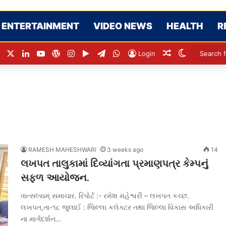
ENTERTAINMENT
VIDEO NEWS
HEALTH
R
Facebook
X
LinkedIn
YouTube
WordPress
Instagram
Google Play
Telegram
WhatsApp
Random Articl
Switch ski
Login
RAMESH MAHESHWARI
3 weeks ago
14
લખપત તાલુકામાં દિવ્યાંગતા પ્રમાણપત્ર કેમ્પનું
સફળ આયોજન.
વાત્સલ્યમ્ સમાચાર. રિપોર્ટ :- રમેશ મહેશ્વરી – લખપત કચ્છ.
લખપત,તા-૧૮ જુલાઈ : જિલ્લા કલેક્ટર તથા જિલ્લા વિકાસ અધિકારી
ના માર્ગદર્શન…