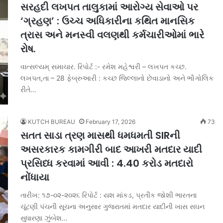
સરહદી લખપત તાલુકામાં આરોગ્ય સેવાઓ પર
‘ગ્રહણ’ : ઉચ્ચ અધિકારીના કથિત માનસિક
ત્રાસ અને મનસ્વી વલણથી કર્મચારીઓમાં ભારે
રોષ.
વાત્સલ્યમ્ સમાચાર. રિપોર્ટ :- રમેશ મહેશ્વરી – લખપત કચ્છ.
લખપત,તા – 28 ફેબ્રુઆરી : કચ્છ જિલ્લાનો છેવાડાનો અને ભૌગોલિક
રીતે…
KUTCH BUREAU
February 17, 2026
73
સતત સાડા ત્રણ માસથી ધમધમતી SIRની
અસરકારક કામગીરી બાદ આખરી મતદાર યાદી
પ્રસિધ્ધ કરવામાં આવી : 4.40 કરોડ મતદારો
નોંધાયા
તારીખ: ૧૭-૦૨-૨૦૨૬ રિપોર્ટ : યશ માંકડ, પ્રતીક જોશી ભારતના
ચૂંટણી પંચની સૂચના અનુસાર ગુજરાતમાં મતદાર યાદીની ખાસ સઘન
સુધારણા ઝુંબેશ…