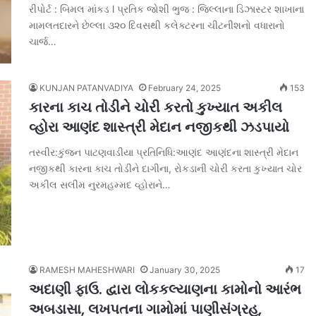
રીપોર્ટ : બિમલ માંકડ l પ્રતિક જોશી ભુજ : જિલ્લાના ડિઝાસ્ટર શાખાના
મામલતદારને છેલ્લા ૩૨૦ દિવસથી કલેક્ટરના ચીટનીશનો વધારાનો
ચાર્જ…
KUNJAN PATANVADIYA
February 24, 2025
153
કારના કાચ તોડીને ચોરી કરતો કુખ્યાત અકીલ
વ્હોરા આણંદ શાસ્ત્રી મેદાન નજીકથી ઝડપાયો
તસ્વીર:કુંજન પાટણવાડીયા પ્રતિનિધિ:આણંદ આણંદના શાસ્ત્રી મેદાન
નજીકથી કારના કાચ તોડીને દાગીના, રોકડાની ચોરી કરતા કુખ્યાત ચોર
અકીલ સલીમ નુરમહમ્મદ વ્હોરાને…
RAMESH MAHESHWARI
January 30, 2025
17
અદાણી ફાઉ. દ્વારા લોકકલ્યાણના કામોનો આરંભ
અબડાસા, લખપતના ગામોમાં પાણીસંગ્રહ,