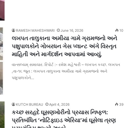
RAMESH MAHESHWARI
June 16, 2026
10
લખપત તાલુકાના અમીયા ગામે ગ્રામજનો અને
પશુપાલકોને ગોબરધન ગેસ પ્લાન્ટ અંગે વિસ્તૃત
માહિતી અને માર્ગદર્શન આપવામાં આવ્યું.
વાત્સલ્યમ્ સમાચાર. રિપોર્ટ :- રમેશ મહેશ્વરી – લખપત કચ્છ. લખપત
,તા-૧૬ જૂન : લખપત તાલુકાના અમીયા ગામે ગ્રામજનો અને
પશુપાલકોને…
KUTCH BUREAU
April 4, 2026
39
કચ્છ સરહદે ઘૂસણખોરીનો પ્રયાસ નિષ્ફળ:
પ્રતિબંધિત ‘નોટિફાઇડ એરિયા’માં ઘૂસેલા ત્રણ