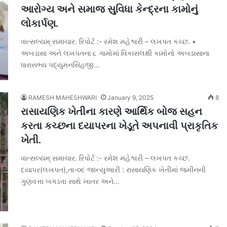
આરોગ્ય અને સમાજ સુવિધા કેન્દ્રના કામોનું
લોકાર્પણ.
વાત્સલ્યમ્ સમાચાર. રિપોર્ટ :- રમેશ મહેશ્વરી – લખપત કચ્છ. •
અબડાસા અને લખપતના ૮ ગામોમાં વિકાસલક્ષી કામોનો અબડાસાના
ધારાસભ્ય પદ્યુમનસિંહજી…
RAMESH MAHESHWARI
January 9, 2025
8
રાસાયણિક ખેતીના કારણે આર્થિક બોજ સહન
કરતા કચ્છના દયાપરના ખેડૂતે અપનાવી પ્રાકૃતિક
ખેતી.
વાત્સલ્યમ્ સમાચાર. રિપોર્ટ :- રમેશ મહેશ્વરી – લખપત કચ્છ.
દયાપર(લખપત),તા-૦૯ જાન્યુઆરી : રાસાયણિક ખેતીમાં જમીનની
ગુણવત્તા બગડવા સાથે ખાતર અને…