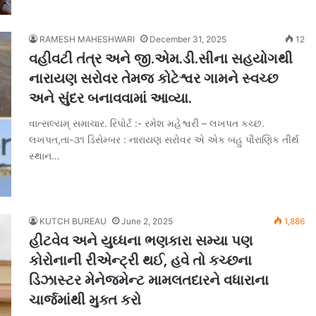
RAMESH MAHESHWARI
December 31, 2025
12
વહીવટી તંત્ર અને જી.એમ.ડી.સીના સહયોગથી
નારાયણ સરોવર તેમજ કોટેશ્વર ગામને સ્વચ્છ
અને સુંદર બનાવવામાં આવ્યા.
વાત્સલ્યમ્ સમાચાર. રિપોર્ટ :- રમેશ મહેશ્વરી – લખપત કચ્છ.
લખપત,તા-૩૧ ડિસેમ્બર : નારાયણ સરોવર એ એક બહુ પૌરાણિક તીર્થ
સ્થાન…
KUTCH BUREAU
June 2, 2025
1,886
હીટવેવ અને યુઘ્ધના ભણકારા સમ્યા પણ
કોરોનાની રીએન્ટ્રી થઈ, હવે તો કચ્છના
ડિઝાસ્ટર મેનેજમેન્ટ મામલતદારને વધારાના
ચાર્જમાંથી મુક્ત કરો