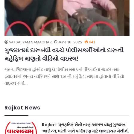
VATSALYAM SAMACHAR
June 10, 2025
641
ગુજરાતમાં દારૂબંધી વચ્ચે પોલીસકર્મીઓનો દારૂની
મહેફિલ માણતો વીડિયો વાઇરલ!
ભરૂચ જિલ્લાના હાંસોટ તાલુકા પોલીસ મથકનાં પીઆઈનાં રાઇટર તથા
ડ્રાઇવરનો અન્ય વ્યક્તિઓ સાથે દારૂની મહેફિલ માણતા હોવાનો વીડિયો
વાઇરલ થતાં…
Rajkot News
Rajkot: પ્રાકૃતિક ખેતી તરફ આગળ વધતું ગુજરાત:
આરોગ્ય, ધરતી અને પર્યાવરણ માટે લાભદાયક મેથીની