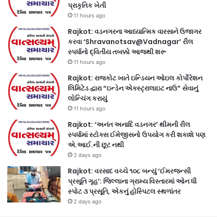
પ્રાકૃતિક ખેતી
11 hours ago
Rajkot: વડનગરના આધ્યાત્મિક વારસાને ઉજાગર
કરવા ‘Shravanotsav@Vadnagar’ રીલ
સ્પર્ધાનો દ્વિતીય તબક્કો આજથી શરૂ
11 hours ago
Rajkot: રાજકોટ ખાતે ઇન્ડિયન ઓઇલ કોર્પોરેશન
લિમિટેડ દ્વારા “ઇન્ડેન એક્સ્ટ્રાલાઇટ નાઉ” સેવાનું
લોન્ચિંગ કરાયું
11 hours ago
Rajkot: ‘અનંત અનાદિ વડનગર’ થીમની રીલ
સ્પર્ધામાં સ્ટોક્સ ઈમેજીસનો ઉપયોગ કરી શકાશે પણ
એ.આઈ.ની છૂટ નથી
2 days ago
Rajkot: વરસાદ વચ્ચે ૧૦૮ બન્યું ‘ઈમરજન્સી
પ્રસૂતિ ગૃહ’: જિલ્લાના ગ્રામ્ય વિસ્તારમાં ઓન ધી
સ્પોટ ૩ પ્રસૂતિ, એકનું હોસ્પિટલ સ્થળાંતર
2 days ago