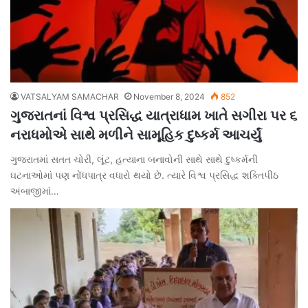
VATSALYAM SAMACHAR
November 8, 2024
852
ગુજરાતનાં વિશ્વ પ્રસિદ્ધ યાત્રાધામ ખાતે સગીરા પર ૬
નરાધમોએ સાથે મળીને સામૂહિક દુષ્કર્મ આચર્યું
ગુજરાતમાં સતત ચોરી, લૂંટ, હત્યાના બનાવોની સાથે સાથે દુષ્કર્મની
ઘટનાઓમાં પણ નોંધપાત્ર વધારો થયો છે. ત્યારે વિશ્વ પ્રસિદ્ધ શક્તિપીઠ
અંબાજીમાં…