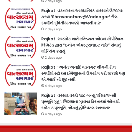
2 days ago
Rajkot: વડનગરના આધ્યાત્મિક વારસાને ઉજાગર
કરવા ‘Shravanotsav@Vadnagar’ રીલ
સ્પર્ધાનો દ્વિતીય તબક્કો આજથી શરૂ
2 days ago
Rajkot: રાજકોટ ખાતે ઇન્ડિયન ઓઇલ કોર્પોરેશન
લિમિટેડ દ્વારા “ઇન્ડેન એક્સ્ટ્રાલાઇટ નાઉ” સેવાનું
લોન્ચિંગ કરાયું
2 days ago
Rajkot: ‘અનંત અનાદિ વડનગર’ થીમની રીલ
સ્પર્ધામાં સ્ટોક્સ ઈમેજીસનો ઉપયોગ કરી શકાશે પણ
એ.આઈ.ની છૂટ નથી
4 days ago
Rajkot: વરસાદ વચ્ચે ૧૦૮ બન્યું ‘ઈમરજન્સી
પ્રસૂતિ ગૃહ’: જિલ્લાના ગ્રામ્ય વિસ્તારમાં ઓન ધી
સ્પોટ ૩ પ્રસૂતિ, એકનું હોસ્પિટલ સ્થળાંતર
4 days ago