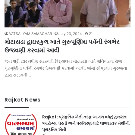
VATSALYAM SAMACHAR
July 23, 2024
21
મોટાસડા હાઇસ્કુલ ખાતે ગુરુપૂર્ણિમા પર્વની રંગભેર
ઉજવણી કરવામાં આવી
જય શ્રી દ્વારકાધીશ સરસ્વતી વિદ્યાલય મોટાસડા ખાતે શનિવારના રોજ
ગુરુપૂર્ણિમા પર્વની રંગભેર ઉજવણી કરવામાં આવી. જેમાં સૌપ્રથમ ગુરુજનો
દ્વારા સરસ્વતી…
Rajkot News
Rajkot: પ્રાકૃતિક ખેતી તરફ આગળ વધતું ગુજરાત:
આરોગ્ય, ધરતી અને પર્યાવરણ માટે લાભદાયક મેથીની
પ્રાકૃતિક ખેતી