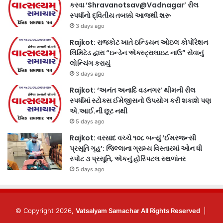
કરવા ‘Shravanotsav@Vadnagar’ રીલ
સ્પર્ધાનો દ્વિતીય તબક્કો આજથી શરૂ
3 days ago
Rajkot: રાજકોટ ખાતે ઇન્ડિયન ઓઇલ કોર્પોરેશન
લિમિટેડ દ્વારા “ઇન્ડેન એક્સ્ટ્રાલાઇટ નાઉ” સેવાનું
લોન્ચિંગ કરાયું
3 days ago
Rajkot: ‘અનંત અનાદિ વડનગર’ થીમની રીલ
સ્પર્ધામાં સ્ટોક્સ ઈમેજીસનો ઉપયોગ કરી શકાશે પણ
એ.આઈ.ની છૂટ નથી
5 days ago
Rajkot: વરસાદ વચ્ચે ૧૦૮ બન્યું ‘ઈમરજન્સી
પ્રસૂતિ ગૃહ’: જિલ્લાના ગ્રામ્ય વિસ્તારમાં ઓન ધી
સ્પોટ ૩ પ્રસૂતિ, એકનું હોસ્પિટલ સ્થળાંતર
5 days ago
© Copyright 2026,
Vatsalyam Samachar All Rights Reserved
|