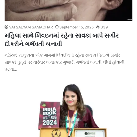
VATSALYAM SAMACHAR
September 15, 2025
339
મહિલા સાથે લિવઇનમાં રહેતા સાવકા બાપે સગીર
દીકરીને ગર્ભવતી બનાવી
નડિયાદ તાલુકાના એક ગામમાં લિવઈનમાં રહેતા સાવકા પિતાએ સગીર
સાવકી પુત્રી પર વારંવાર બળાત્કાર ગુજારી ગર્ભવતી બનાવી લીધી હોવાની
ઘટના…