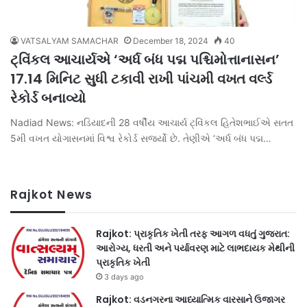
VATSALYAM SAMACHAR
December 18, 2024
40
ટ્વિંકલ આચાર્યએ ‘અર્ધ બંધ પદ્મ પશ્ચિમોત્તાનાસન’
17.14 મિનિટ સુધી ટકાવી રાખી પાંચમી વખત વર્લ્ડ
રેકોર્ડ બનાવ્યો
Nadiad News: નડિયાદની 28 વર્ષીય આચાર્ય ટ્વિંકલ હિતેશભાઈએ સતત
5મી વખત યોગાસનમાં વિશ્વ રેકોર્ડ સર્જ્યો છે. તેણીએ ‘અર્ધ બંધ પદ્મ…
Rajkot News
Rajkot: પ્રાકૃતિક ખેતી તરફ આગળ વધતું ગુજરાત:
આરોગ્ય, ધરતી અને પર્યાવરણ માટે લાભદાયક મેથીની
પ્રાકૃતિક ખેતી
3 days ago
Rajkot: વડનગરના આધ્યાત્મિક વારસાને ઉજાગર