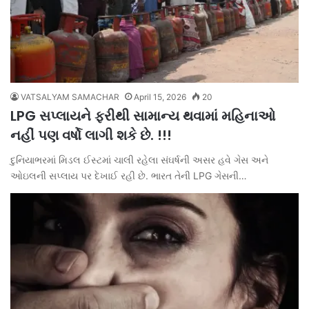
VATSALYAM SAMACHAR
April 15, 2026
20
LPG સપ્લાયને ફરીથી સામાન્ય થવામાં મહિનાઓ
નહીં પણ વર્ષો લાગી શકે છે. !!!
દુનિયાભરમાં મિડલ ઈસ્ટમાં ચાલી રહેલા સંઘર્ષની અસર હવે ગેસ અને
ઓઇલની સપ્લાય પર દેખાઈ રહી છે. ભારત તેની LPG ગેસની…