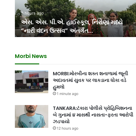
ે
15 hours ago
મહિલા કલ્યાણ દિવસ: નારી શક્તિનો વિકાસ એ
જ ડાંગના પ્રગતિપથનો…
Morbi News
MORBI:મોરબીના શક્ત શનાળામાં જૂની
અદાવતમાં યુવક પર લાકડાના ધોકા વડે
હુમલો
1 minute ago
TANKARA:ટંકારા પોલીસે પ્રોહિબિશનના
બે ગુનામાં ૪ માસથી નાસતા-ફરતા આરોપી
ઝડપાયો
12 hours ago