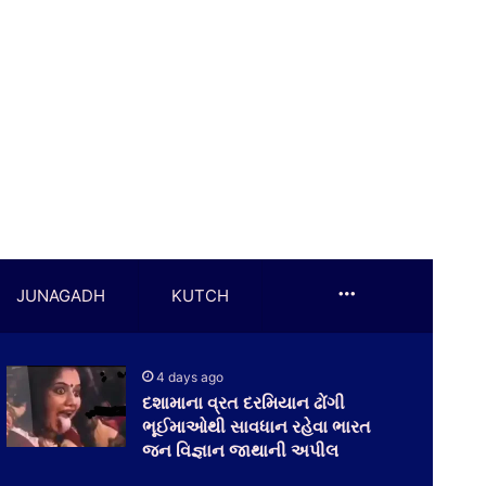
More
JUNAGADH
KUTCH
4 days ago
દશામાના વ્રત દરમિયાન ઢોંગી
ભૂઈમાઓથી સાવધાન રહેવા ભારત
જન વિજ્ઞાન જાથાની અપીલ