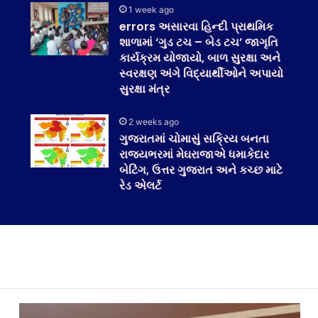
1 week ago
errors અસારવા હિન્દી પ્રાથમિક
શાળામાં ‘ગુડ ટચ – બેડ ટચ’ જાગૃતિ
કાર્યક્રમ યોજાયો, બાળ સુરક્ષા અને
સ્વરક્ષણ અંગે વિદ્યાર્થીઓને અપાયો
સુરક્ષા મંત્ર
2 weeks ago
ગુજરાતમાં ચોમાસું સક્રિય બનતા
રાજ્યભરમાં મેઘરાજાએ ધમાકેદાર
બેટિંગ, ઉત્તર ગુજરાત અને કચ્છ માટે
રેડ એલર્ટ