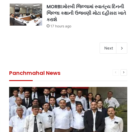
MORBI:મોરબી જિલ્લામાં સ્વાતંત્ર્ય દિનની
જિલ્લા કક્ષાની ઉજવણી મોટા દહીસરા ખાતે
કરાશે
17 hours ago
Next
Panchmahal News
ous
ext
Previous
Next
age
page
pag