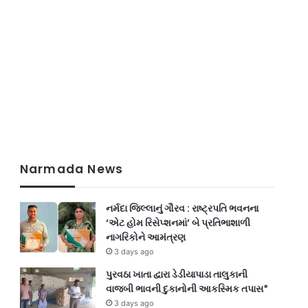
Narmada News
e
નર્મદા જિલ્લાનું ગૌરવ : રાષ્ટ્રપતિ ભવનના
‘એટ હોમ રિસેપ્શનમાં’ બે પ્રતિભાશાળી
નાગરિકોને આમંત્રણ
3 days ago
પુરવઠા ખાતા દ્વારા ડેડીયાપાડા તાલુકાની
વાજબી ભાવની દુકાનોની આકસ્મિક તપાસ*
3 days ago