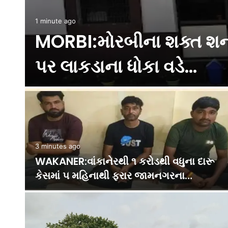
12 hours ago
વક
HALVAD:હળવદના કડીયાણા
ઝડપાયો
14 hours ago
 4
૩૫ વર્ષ બાદ અમરાવતી નદીના નાળાનું ધોવાણ:
નેત્રંગના ગાંધીબજારનો સંપર્ક…