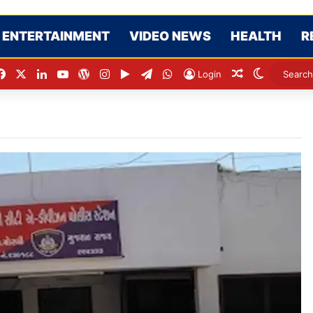
ENTERTAINMENT
VIDEO NEWS
HEALTH
R
Facebook
X
LinkedIn
YouTube
WordPress
Instagram
Google Play
Telegram
WhatsApp
Random Artic
Switch sk
Login