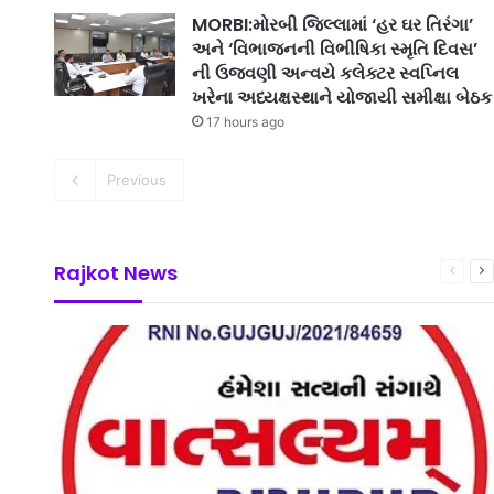
MORBI:મોરબી જિલ્લામાં ‘હર ઘર તિરંગા’
અને ‘વિભાજનની વિભીષિકા સ્મૃતિ દિવસ’
ની ઉજવણી અન્વયે કલેક્ટર સ્વપ્નિલ
ખરેના અધ્યક્ષસ્થાને યોજાયી સમીક્ષા બેઠક
17 hours ago
Previous
Rajkot News
Previ
N
page
p