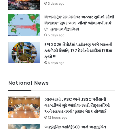
3 days ago
1 minute ago
વિશ્વમાં ટૂંક સમયમાં જ અત્યાર સુધીનો સૌથી
MORBI:મોરબીના શક્ત શનાળામા
વિનાશક ‘સુપર અલ-નીનો’ જોવા મળી શકે
છે : હવામાન વૈજ્ઞાનિકો
પર લાકડાના ધોકા વડે…
5 days ago
EPI 2026 રિપોર્ટમાં પર્યાવરણ અંગે ભારતની
કથળેલી સ્થિતિ, 177 દેશોની યાદીમાં 176મા
ક્રમે !!!
6 days ago
National News
3 minutes ago
36 
WAKANER:વાંકાનેરથી ૧ કરોડથી વધુના દારૂ
વઢવ
કેસમાં ૫ મહિનાથી ફરાર જામનગરના…
યુ
ઝારખંડમાં JPSC અને JSSC પરીક્ષાની
ગડબડીઓ મુદ્દે આંદોલનકારી વિદ્યાર્થીઓ
અને સરકાર વચ્ચે પ્રથમ બેઠક યોજાઈ
12 hours ago
અનુસૂચિત જાતિ(SC) અને અનુસૂચિત