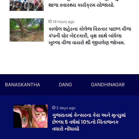
શાળા સ્વાસ્થ્ય કાર્યક્રમ યોજાયો.
18 hours ago
કાલોલ શહેરના કોલેજ વિસ્તાર પાછળ વીજ
કંપની ઘોર બેદરકારી, વૃક્ષ સાથે બાંધેલા
ખુલ્લા વીજ વાયરો થી જીવલેણ જોખમ.
BANASKANTHA
DANG
GANDHINAGAR
3 days ago
ગુજરાતમાં કેન્સરના કેસ અને મૃત્યુમાં
છેલ્લા 5 વર્ષમાં 10%નો ચિંતાજનક
વધારો નોંધાયો