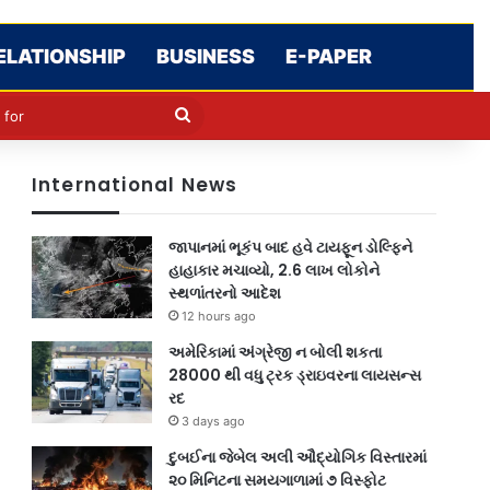
ELATIONSHIP
BUSINESS
E-PAPER
le
in
Search
for
International News
જાપાનમાં ભૂકંપ બાદ હવે ટાયફૂન ડોલ્ફિને
હાહાકાર મચાવ્યો, 2.6 લાખ લોકોને
સ્થળાંતરનો આદેશ
12 hours ago
અમેરિકામાં અંગ્રેજી ન બોલી શકતા
28000 થી વધુ ટ્રક ડ્રાઇવરના લાયસન્સ
રદ
3 days ago
દુબઈના જેબેલ અલી ઔદ્યોગિક વિસ્તારમાં
૨૦ મિનિટના સમયગાળામાં ૭ વિસ્ફોટ