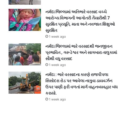
નર્મદા જિલ્લામાં અતિભારે વરસાદ વચ્ચે
આરોગ્ય વિભાગની આગોતરી તૈયારીથી 7
સુરક્ષિત પ્રસૂતિ, માતા અને નવજાત શિશુઓ
સુરક્ષિત
1 week ago
નર્મદા જિલ્લામાં ભારે વરસાદથી જનજીવન
પ્રભાવિત , ગરૂડેશ્વર અને સાગબારા તાલુકામાં
સૌથી વધુ વરસાદ
1 week ago
નર્મદા : ભારે વરસાદના કારણે રાજપીપલા
સિસોદરા રોડ પર આવેલા નાગુવા ડાયવર્ઝન
ઉપર પાણી ફરી વળતાં માર્ગ વાહનવ્યવહાર બંધ
કરાયો.
1 week ago