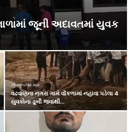
 ગામેથી બોગસ ડોક્ટર
14 hours ago
ભીલડીમાં બનાસ ડેરીનો મેગા પ્રોજેક્ટ: ૨૩૫
વીઘામાં ઉભું થયું દેશનું…