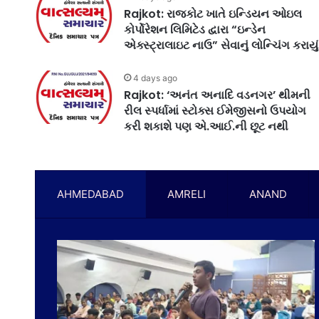
Rajkot: રાજકોટ ખાતે ઇન્ડિયન ઓઇલ
કોર્પોરેશન લિમિટેડ દ્વારા “ઇન્ડેન
એક્સ્ટ્રાલાઇટ નાઉ” સેવાનું લોન્ચિંગ કરાયું
4 days ago
Rajkot: ‘અનંત અનાદિ વડનગર’ થીમની
રીલ સ્પર્ધામાં સ્ટોક્સ ઈમેજીસનો ઉપયોગ
કરી શકાશે પણ એ.આઈ.ની છૂટ નથી
AHMEDABAD
AMRELI
ANAND