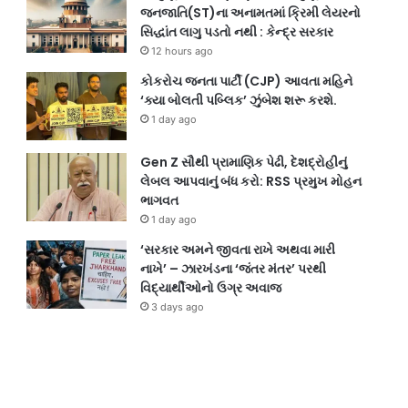
જનજાતિ(ST)ના અનામતમાં ક્રિમી લેયરનો
12 h
સિદ્ધાંત લાગુ પડતો નથી : કેન્દ્ર સરકાર
TA
3 hours ago
12 hours ago
એસ. એસ. પી.એ. હાઈસ્કૂલ, નિરોણા મધ્યે
ગુ
કોકરોચ જનતા પાર્ટી (CJP) આવતા મહિને
”નારી વંદન ઉત્સવ” અંતર્ગત…
ઝડ
‘ક્યા બોલતી પબ્લિક’ ઝુંબેશ શરૂ કરશે.
1 day ago
Gen Z સૌથી પ્રામાણિક પેઢી, દેશદ્રોહીનું
લેબલ આપવાનું બંધ કરો: RSS પ્રમુખ મોહન
ભાગવત
1 day ago
‘સરકાર અમને જીવતા રાખે અથવા મારી
નાખે’ – ઝારખંડના ‘જંતર મંતર’ પરથી
વિદ્યાર્થીઓનો ઉગ્ર અવાજ
3 days ago