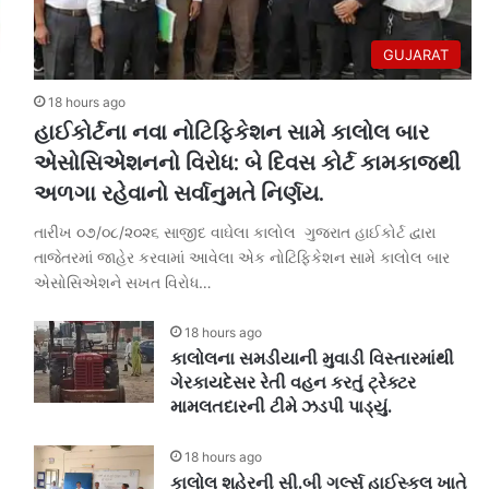
GUJARAT
18 hours ago
હાઈકોર્ટના નવા નોટિફિકેશન સામે કાલોલ બાર
એસોસિએશનનો વિરોધ: બે દિવસ કોર્ટ કામકાજથી
અળગા રહેવાનો સર્વાનુમતે નિર્ણય.
તારીખ ૦૭/૦૮/૨૦૨૬ સાજીદ વાઘેલા કાલોલ ગુજરાત હાઈકોર્ટ દ્વારા
તાજેતરમાં જાહેર કરવામાં આવેલા એક નોટિફિકેશન સામે કાલોલ બાર
એસોસિએશને સખત વિરોધ…
18 hours ago
કાલોલના સમડીયાની મુવાડી વિસ્તારમાંથી
ગેરકાયદેસર રેતી વહન કરતું ટ્રેક્ટર
મામલતદારની ટીમે ઝડપી પાડ્યું.
18 hours ago
કાલોલ શહેરની સી.બી ગર્લ્સ હાઈસ્કુલ ખાતે