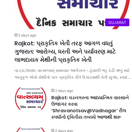
GUJARAT
2 days ago
Rajkot: પ્રાકૃતિક ખેતી તરફ આગળ વધતું
ગુજરાત: આરોગ્ય, ધરતી અને પર્યાવરણ માટે
લાભદાયક મેથીની પ્રાકૃતિક ખેતી
તા.૬/૮/૨૦૨૬ વાત્સલ્યમ્ સમાચાર આલેખન – હેમાલી ભટ્ટ ઠંડી ઋતુ માટે
અનુકૂળ એવો મેથીનો પાક પ્રાકૃતિક રીતે ઉગાડવાથી તેની સુગંધ, સ્વાદ…
2 days ago
Rajkot: વડનગરના આધ્યાત્મિક વારસાને
ઉજાગર કરવા
‘Shravanotsav@Vadnagar’ રીલ
સ્પર્ધાનો દ્વિતીય તબક્કો આજથી શરૂ
2 days ago