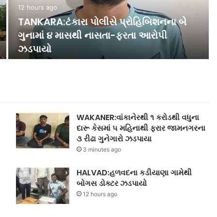
15 hours ago
હનીટ્રેપ-છેતરપિંડીના કેસમાં કોર્ટનો મોટો
હુકમ.. ગુનાની ગેરકાયદેસર આવકમાંથી
ખરીદેલી મિલકત…
WAKANER:વાંકાનેરથી ૧ કરોડથી વધુના
દારૂ કેસમાં ૫ મહિનાથી ફરાર જામનગરના
૩ રીઢા ગુનેગારો ઝડપાયા
3 minutes ago
HALVAD:હળવદના કડીયાણા ગામેથી
બોગસ ડોક્ટર ઝડપાયો
12 hours ago