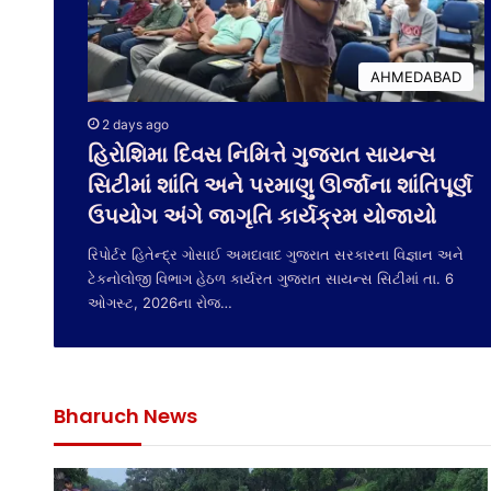
AHMEDABAD
2 days ago
હિરોશિમા દિવસ નિમિત્તે ગુજરાત સાયન્સ
સિટીમાં શાંતિ અને પરમાણુ ઊર્જાના શાંતિપૂર્ણ
ઉપયોગ અંગે જાગૃતિ કાર્યક્રમ યોજાયો
રિપોર્ટર હિતેન્દ્ર ગોસાઈ અમદાવાદ ગુજરાત સરકારના વિજ્ઞાન અને
ટેકનોલોજી વિભાગ હેઠળ કાર્યરત ગુજરાત સાયન્સ સિટીમાં તા. 6
ઓગસ્ટ, 2026ના રોજ…
Bharuch News