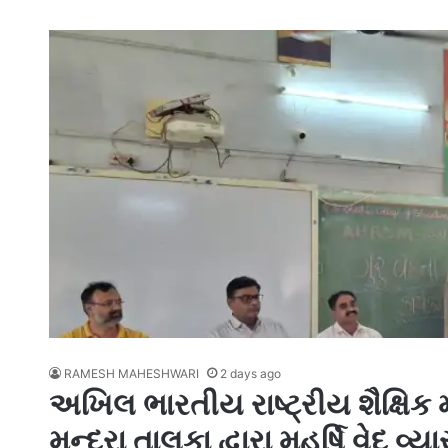
RAMESH MAHESHWARI
2 days ago
અખિલ ભારતીય રાષ્ટ્રીય શૈક્ષિક
મુન્દ્રા તાલુકા દ્વારા મહર્ષિ વેદ વ