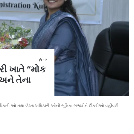
12
ી ખાતે “મોક
અને તેના
ના પદાધિકારી ઓ તથા ઉચ્ચઅધિકારી ઓની ભૂમિકા ભજવીને દીકરીઓ વહીવટી