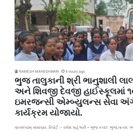
RAMESH MAHESHWARI
4 hours ago
ભુજ તાલુકાની શ્રી ભાનુશાલી
અને શિવજી દેવજી હાઈસ્કૂલમાં 
ઇમરજન્સી એમ્બ્યુલન્સ સેવા અંગ
કાર્યક્રમ યોજાયો.
વાત્સલ્યમ્ સમાચાર. રિપોર્ટ :- રમેશ મહેશ્વરી – ભુજ કચ્છ. ભુજ,તા