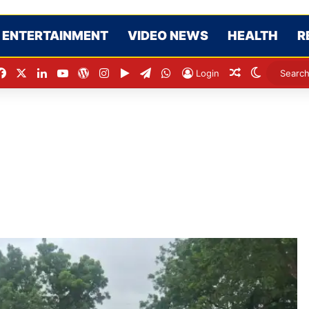
ENTERTAINMENT
VIDEO NEWS
HEALTH
R
Facebook
X
LinkedIn
YouTube
WordPress
Instagram
Google Play
Telegram
WhatsApp
Random Arti
Switch s
Login