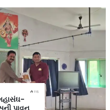
115
 મહાસંઘ-
્યાસની પાવન