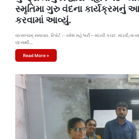
સ્મૃતિમા ગુરુ વંદના કાર્યક્રમનુ
કરવામાં આવ્યું.
વાત્સલ્યમ્ સમાચાર. રિપોર્ટ :- રમેશ મહેશ્વરી – માંડવી કચ્છ. માંડવી,
વંદનાથી…
Read More »