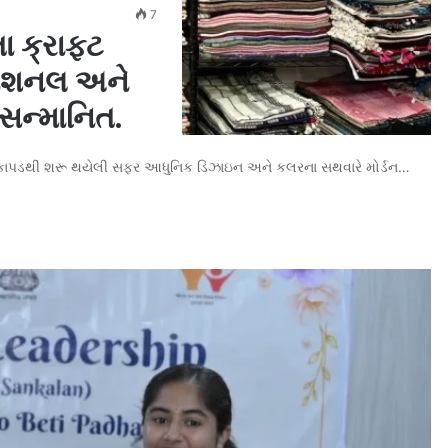
7
ા ક્રાફ્ટ
નેશનલ અને
 સન્માનિત.
ાટના કાપડથી શરૂ થયેલી સફર આધુનિક ડિઝાઇન અને કલરના સથવારે મોર્ડન…