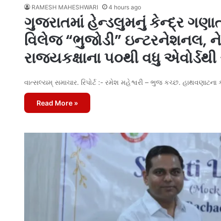
RAMESH MAHESHWARI
4 hours ago
ગુજરાતમાં હેન્ડલુમનું કેન્દ્ર ગણાત
વિલેજ “ભુજોડી” ઇન્ટરનેશનલ, 
રાજ્યકક્ષાના ૫૦થી વધુ એવોર્ડથી
વાત્સલ્યમ્ સમાચાર. રિપોર્ટ :- રમેશ મહેશ્વરી – ભુજ કચ્છ. હાથવણ
Read More »