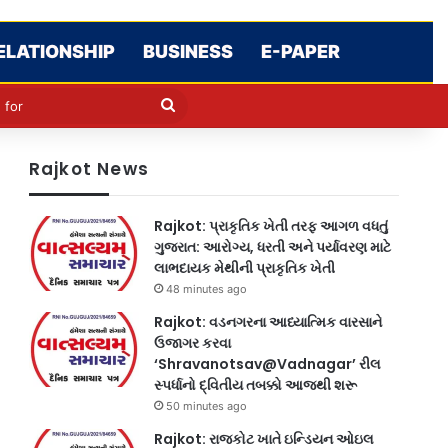
ELATIONSHIP
BUSINESS
E-PAPER
cle
kin
Search
for
Rajkot News
Rajkot: પ્રાકૃતિક ખેતી તરફ આગળ વધતું
ગુજરાત: આરોગ્ય, ધરતી અને પર્યાવરણ માટે
લાભદાયક મેથીની પ્રાકૃતિક ખેતી
48 minutes ago
Rajkot: વડનગરના આધ્યાત્મિક વારસાને
ઉજાગર કરવા
‘Shravanotsav@Vadnagar’ રીલ
સ્પર્ધાનો દ્વિતીય તબક્કો આજથી શરૂ
50 minutes ago
Rajkot: રાજકોટ ખાતે ઇન્ડિયન ઓઇલ