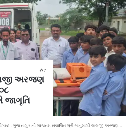
7
 લાલજી અરજણ
૧૦૮
ે જાગૃતિ
-૦૬ ઓગસ્ટ : ભુજ તાલુકાની શાશ્વતમ સંચાલિત શ્રી ભાનુશાલી લાલજી અરજણ…