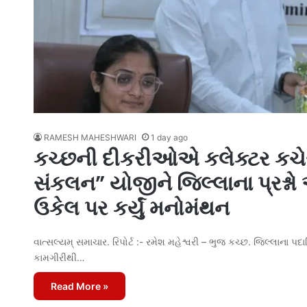
RAMESH MAHESHWARI
1 day ago
કચ્છની દીકરીઓએ કલેક્ટર કચેર
સંકલન” યોજીને જિલ્લાના પ્રશ્નો 
ઉકેલ પર કર્યું મનોમંથન
વાત્સલ્યમ્ સમાચાર. રિપોર્ટ :- રમેશ મહેશ્વરી – ભુજ કચ્છ. જિલ્લા
કામગીરીથી…
Read More »