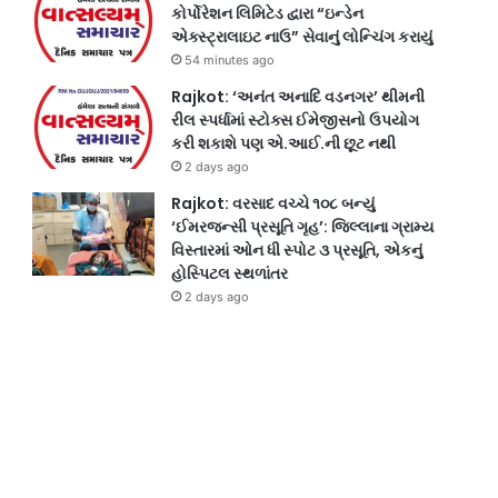
કોર્પોરેશન લિમિટેડ દ્વારા “ઇન્ડેન
એક્સ્ટ્રાલાઇટ નાઉ” સેવાનું લોન્ચિંગ કરાયું
54 minutes ago
Rajkot: ‘અનંત અનાદિ વડનગર’ થીમની
રીલ સ્પર્ધામાં સ્ટોક્સ ઈમેજીસનો ઉપયોગ
કરી શકાશે પણ એ.આઈ.ની છૂટ નથી
2 days ago
Rajkot: વરસાદ વચ્ચે ૧૦૮ બન્યું
‘ઈમરજન્સી પ્રસૂતિ ગૃહ’: જિલ્લાના ગ્રામ્ય
વિસ્તારમાં ઓન ધી સ્પોટ ૩ પ્રસૂતિ, એકનું
હોસ્પિટલ સ્થળાંતર
2 days ago