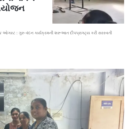
ં આયોજન
તા-૦૪ ઓગસ્ટ : ગુરુ વંદન કાર્યક્રમની શરૂઆત દીપપ્રાગટ્ય કરી સરસ્વતી