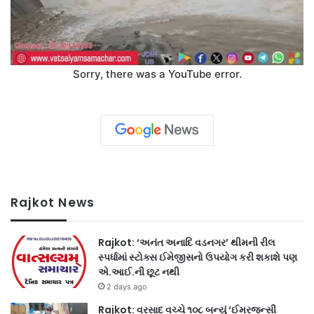
Sorry, there was a YouTube error.
Rajkot News
Rajkot: ‘અનંત અનાદિ વડનગર’ થીમની રીલ
સ્પર્ધામાં સ્ટોક્સ ઈમેજીસનો ઉપયોગ કરી શકાશે પણ
એ.આઈ.ની છૂટ નથી
2 days ago
Rajkot: વરસાદ વચ્ચે ૧૦૮ બન્યું ‘ઈમરજન્સી