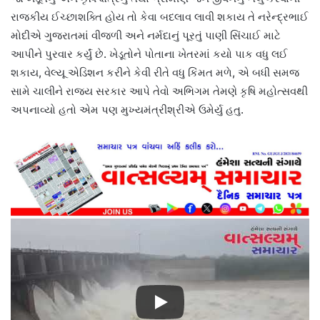
રાજકીય ઈચ્છાશક્તિ હોય તો કેવા બદલાવ લાવી શકાય તે નરેન્દ્રભાઈ
મોદીએ ગુજરાતમાં વીજળી અને નર્મદાનું પૂરતું પાણી સિંચાઈ માટે
આપીને પુરવાર કર્યું છે. ખેડૂતોને પોતાના ખેતરમાં કયો પાક વધુ લઈ
શકાય, વેલ્યૂ એડિશન કરીને કેવી રીતે વધુ કિંમત મળે, એ બધી સમજ
સામે ચાલીને રાજ્ય સરકાર આપે તેવો અભિગમ તેમણે કૃષિ મહોત્સવથી
અપનાવ્યો હતો એમ પણ મુખ્યમંત્રીશ્રીએ ઉમેર્યુ હતુ.