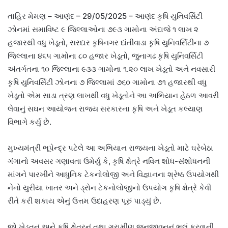
તાહિર મેમણ – આણંદ – 29/05/2025 – આણંદ કૃષિ યુનિવર્સિટી
ઝોનમાં સમાવિષ્ટ ૯ જિલ્લાઓના ૭૯૩ ગામોના અંદાજે ૧ લાખ ૨
હજારથી વધુ ખેડૂતો, સરદાર કૃષિનગર દાંતીવાડા કૃષિ યુનિવર્સિટીના ૭
જિલ્લાના ૪૬૫ ગામોના ૮૦ હજાર ખેડૂતો, જુનાગઢ કૃષિ યુનિવર્સિટી
અંતર્ગતના ૧૦ જિલ્લાના ૯૩૩ ગામોના ૧.૨૦ લાખ ખેડૂતો અને નવસારી
કૃષિ યુનિવર્સિટી ઝોનના ૭ જિલ્લામાં ૭૬૦ ગામોના ૭૧ હજારથી વધુ
ખેડૂતો એમ સાડા ત્રણ લાખથી વધુ ખેડૂતોને આ અભિયાન હેઠળ આવરી
લેવાનું સઘન આયોજન રાજ્ય સરકારના કૃષિ અને ખેડૂત કલ્યાણ
વિભાગે કર્યું છે.
મુખ્યમંત્રી ભૂપેન્દ્ર પટેલે આ અભિયાન રાજ્યના ખેડૂતો માટે ઘરેબેઠા
ગંગાનો અવસર ગણાવતા ઉમેર્યુ કે, કૃષિ ક્ષેત્રે નવિન શોધ-સંશોધનની
માંગને પારખીને આધુનિક ટેકનોલોજી અને વિજ્ઞાનના શ્રેષ્ઠ ઉપયોગથી
નેનો યુરીયા ખાતર અને ડ્રોન ટેકનોલોજીનો ઉપયોગ કૃષિ ક્ષેત્રે કેવી
રીતે કરી શકાય એનું ઉત્તમ ઉદાહરણ પૂરું પાડ્યું છે.
જો ખેડૂતનું અને કૃષિ ક્ષેત્રનું તથા ગ્રામીણ જનજીવનનું ભલું કરવાની