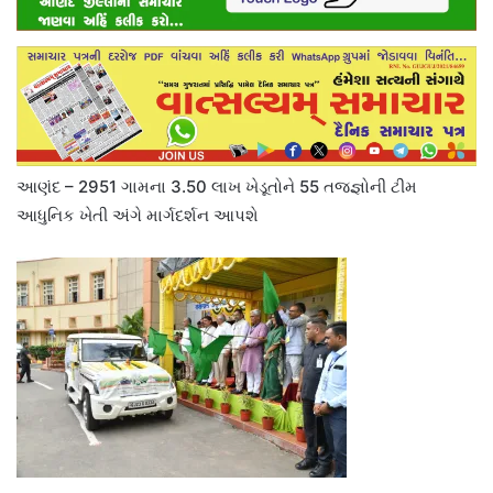
આણંદ – 2951 ગામના 3.50 લાખ ખેડૂતોને 55 તજજ્ઞોની ટીમ
આધુનિક ખેતી અંગે માર્ગદર્શન આપશે