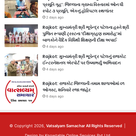
પ્રસૂતિ ગૃહ’: જિલ્લાના ગ્રામ્ય વિસ્તારમાં ઓન ધી
સ્પોટ ૩ પ્રસૂતિ, એકનું હોસ્પિટલ સ્થળાંતર
2 days ago
Rajkot: મુખ્યમંત્રી શ્રી ભૂપેન્દ્ર પટેલના હસ્તે શ્રી
પુજિત રૂપાણી ટ્રસ્ટના ‘દીક્ષાગ્રહણ સમારોહ’માં
બાળકોને વૈદિક વિધિથી શિક્ષણની દીક્ષા અપાઈ
4 days ago
Rajkot: મુખ્યમંત્રી શ્રી ભૂપેન્દ્ર પટેલનું રાજકોટ
ઈન્ટરનેશનલ એરપોર્ટ પર ઉષ્માભર્યું અભિવાદન
4 days ago
Rajkot: રાજકોટ જિલ્લાની તમામ શાળાઓમાં ૦૧
ઓગસ્ટ, શનિવારે રજા જાહેર
6 days ago
© Copyright 2026,
Vatsalyam Samachar All Rights Reserved
|
Design by
Knowtable Online Services Pvt Ltd.