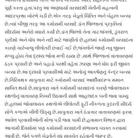
પૂર્ણ કરતા હતા.પરંતુ આ અણધાર્યા વરસાદથી ખેતીની મહત્વની
આદરપ્રથા ખોરંભે ચડી છે.એક તરફ ખેડૂતો ચિંતિત અને બેહાલ બન્યા
છે.ત્યાં બીજી તરફ આ કમોસમી વરસાદે ડાંગ જિલ્લાનાં પ્રકૃતિનાં
સૌંદર્યમાં અનેરો વધારો કર્યો છે.ડાંગ જિલ્લો તેના ગાઢ જંગલો, ડુંગરાળ
પ્રદેશો અને ધોધ અને નદી માટે જાણીતો છે.હાલમાં કમોસમી વરસાદના
કારણે ચારેબાજુ લીલોતરી છવાઈ ગઈ છે,જંગલોને જાણે નવુ જીવન
મળ્યુ હોય તેવા દ્રશ્ય જોવા મળી રહ્યા છે .સાથે જિલ્લાનાં વાતાવરણમાં
ઠંડક પ્રસરી છે અને પહાડો પરથી વહેતા ઝરણા અને ધોધ ફરી જીવંત
બન્યા છે.આ દ્રશ્યો પ્રવાસીઓ માટે અનોખું આકર્ષણનું કેન્દ્ર બન્યા
છે.ગિરિમથક સાપુતારા માટે કમોસમી વરસાદ આર્શીવાદરૂપ સમાન
સાબિત થયો છે.સાપુતારા ખાતે કમોસમી વરસાદનાં કારણે જોવાલાયક
સ્થળોનું વાતાવરણ નિખરી ઉઠવાની સાથે આહલાદક બની જવા પામ્યુ
છે.હાલમાં જોવાલાયક સ્થળોએ લીલોતરી ફૂટી નીકળતા કુદરતી સૌંદર્ય
સોળે કળાએ ખીલી ઊઠ્યુ છે.સાપુતારા ખાતે ઠંડાગાર વાતાવરણમાં ફરવા
આવેલ પ્રવાસીઓની મોજ પડી જવા પામી છે.હવામાન વિભાગ દ્વારા
આગામી દિવસોમાં પણ કમોસમી વરસાદની સંભાવના વ્યક્ત કરવામાં
આવી છે, જેને પગલે ખેડૂતોને વધુ સાવચેત રહેવાની જરૂર છે.