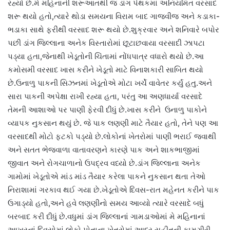
રહ્યો છે.મે મહિનાની શરૂઆતથી જ ડાંગ પંથકમાં અનિયમિત વરસાદ
શરૂ થયો હતો,ત્યારે થોડા સમયના વિરામ બાદ ગાજવીજ અને કડાકા-
ભડાકા સાથે ફરીથી વરસાદ શરૂ થયો છે.શુક્રવાર અને શનિવારે બપોર
પછી ડાંગ જિલ્લાના અનેક વિસ્તારોમાં છૂટાછવાયા વરસાદી ઝાપટા
પડ્યા હતા,જેનાથી ખેડૂતોની ચિંતામાં નોંધપાત્ર વધારો થયો છે.આ
કમોસમી વરસાદ ખાસ કરીને ખેડૂતો માટે વિનાશકારી સાબિત થયો
છે.ઉનાળુ પાકની સિઝનમાં ખેડૂતોએ મોટા ખર્ચે વાવેતર કર્યું હતુ.અને
સારા પાકની અપેક્ષા રાખી રહ્યા હતા, પરંતુ આ અણધાર્યા વરસાદે
તેમની આશાઓ પર પાણી ફેરવી દીધું છે.ખાસ કરીને ઉનાળુ પાકોને
વ્યાપક નુકસાન થયું છે. જે પાક લણણી માટે તૈયાર હતો, તેને પણ આ
વરસાદથી મોટો ફટકો પડ્યો છે.લોકોનાં ખેતરોમાં પાણી ભરાઈ જવાથી
અને સતત ભેજવાળા વાતાવરણને કારણે પાક અને શાકભાજીમાં
જીવાત અને રોગચાળાનો ઉપદ્રવ વધ્યો છે.ડાંગ જિલ્લાના અનેક
ગામોમાં ખેડૂતોએ માંડ માંડ તૈયાર કરેલા પાકને નુકસાન થતા તેઓ
નિરાશામાં ગરકાવ થઈ ગયા છે.ખેડૂતોએ દિવસ-રાત મહેનત કરીને પાક
ઉગાડ્યો હતો,અને હવે લણણીનો સમય આવ્યો ત્યારે વરસાદે બધું
બરબાદ કરી દીધું છે.વધુમાં ડાંગ જિલ્લાનાં ગામડાઓમાં મે મહિનાનાં
આખરનાં દિવસોમાં લોકો પોતાના ખેતરોમાં આદર સહીતની કામગીરી