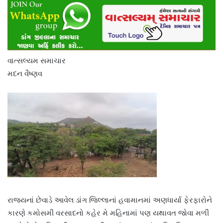
વાત્સલ્યમ સમાચાર
મદન વૈષ્ણવ
રાજ્યનાં છેવાડે આવેલ ડાંગ જિલ્લાનાં હવામાનમાં અણધાર્યા ફેરફારોને
કારણે કમોસમી વરસાદનો કહેર મે મહિનામાં પણ યથાવત જોવા મળી