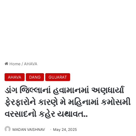
Home
/
AHAVA
AHAVA
DANG
GUJARAT
ડાંગ જિલ્લાનાં હવામાનમાં અણધાર્યા
ફેરફારોને કારણે મે મહિનામાં કમોસમી
વરસાદનો કહેર યથાવત..
MADAN VAISHNAV
May 24, 2025