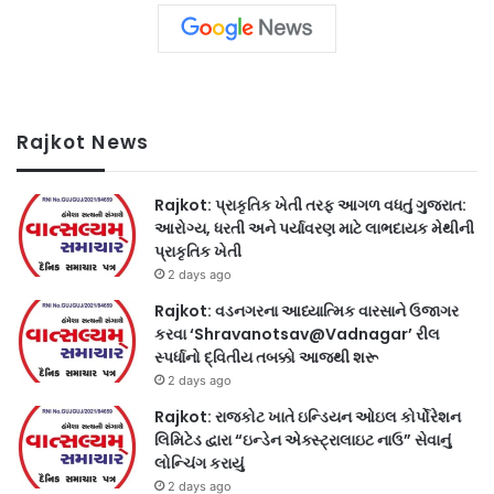
Rajkot News
Rajkot: પ્રાકૃતિક ખેતી તરફ આગળ વધતું ગુજરાત:
આરોગ્ય, ધરતી અને પર્યાવરણ માટે લાભદાયક મેથીની
પ્રાકૃતિક ખેતી
2 days ago
Rajkot: વડનગરના આધ્યાત્મિક વારસાને ઉજાગર
કરવા ‘Shravanotsav@Vadnagar’ રીલ
સ્પર્ધાનો દ્વિતીય તબક્કો આજથી શરૂ
2 days ago
Rajkot: રાજકોટ ખાતે ઇન્ડિયન ઓઇલ કોર્પોરેશન
લિમિટેડ દ્વારા “ઇન્ડેન એક્સ્ટ્રાલાઇટ નાઉ” સેવાનું
લોન્ચિંગ કરાયું
2 days ago