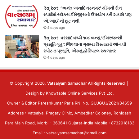
Rajkot: ‘અનંત અનાદિ વડનગર’ થીમની રીલ
સ્પર્ધામાં સ્ટોક્સ ઈમેજીસનો ઉપયોગ કરી શકાશે પણ
એ.આઈ.ની છૂટ નથી
4 days ago
Rajkot: વરસાદ વચ્ચે ૧૦૮ બન્યું ‘ઈમરજન્સી
પ્રસૂતિ ગૃહ’: જિલ્લાના ગ્રામ્ય વિસ્તારમાં ઓન ધી
સ્પોટ ૩ પ્રસૂતિ, એકનું હોસ્પિટલ સ્થળાંતર
4 days ago
© Copyright 2026,
Vatsalyam Samachar All Rights Reserved
|
Design by
Knowtable Online Services Pvt Ltd.
Owner & Editor Pareshkumar Paria RNI No. GUJGUJ/2021/84659
Address : Vatsalya, Pragaty Clinic, Ambedkar Coloney, Rohidash
Para Main Road, Morbi - 363641 Gujarat-India Mobile : 8732918183
Email : vatsalyamsamachar@gmail.com