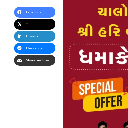
Facebook
X
LinkedIn
Messenger
Share via Email