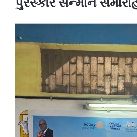
પુરસ્કાર સન્માન સમાર