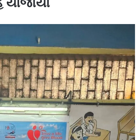
ોહ યોજાયો