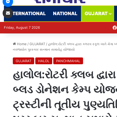
Share via Email
INTERNATIONAL
NATIONAL
GUJARAT
Friday, August 7 2026
Home
/
GUJARAT
/
હાલોલ:રોટરી ક્લબ દ્વારા કલરવ સ્કૂલ ખાતે મેગા બ
નવજ્યોત પુરસ્કાર સન્માન સમારોહ યોજાયો
GUJARAT
HALOL
PANCHMAHAL
હાલોલ:રોટરી ક્લબ દ્વાર
બ્લડ ડોનેશન કેમ્પ યોજ
ટ્રસ્ટીની તૂતીય પુણ્યત