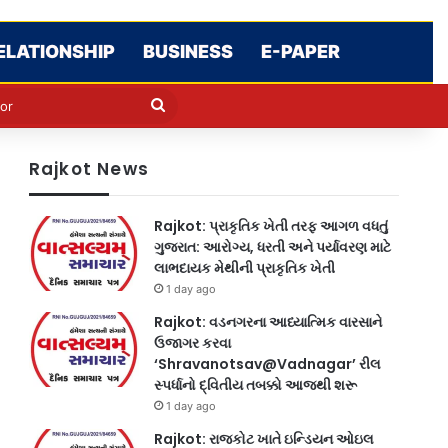
ELATIONSHIP
BUSINESS
E-PAPER
e
n
Search
for
Rajkot News
Rajkot: પ્રાકૃતિક ખેતી તરફ આગળ વધતું
ગુજરાત: આરોગ્ય, ધરતી અને પર્યાવરણ માટે
લાભદાયક મેથીની પ્રાકૃતિક ખેતી
1 day ago
Rajkot: વડનગરના આધ્યાત્મિક વારસાને
ઉજાગર કરવા
‘Shravanotsav@Vadnagar’ રીલ
સ્પર્ધાનો દ્વિતીય તબક્કો આજથી શરૂ
1 day ago
Rajkot: રાજકોટ ખાતે ઇન્ડિયન ઓઇલ