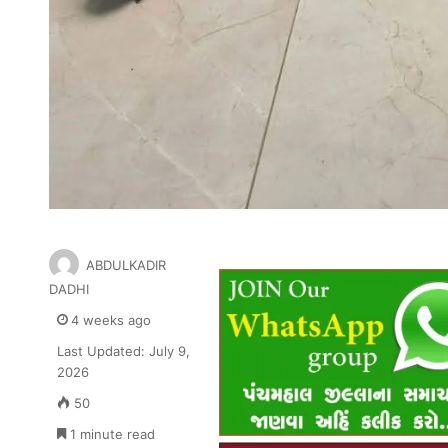
ABDULKADIR
DADHI
4 weeks ago
Last Updated: July 9,
2026
50
1 minute read