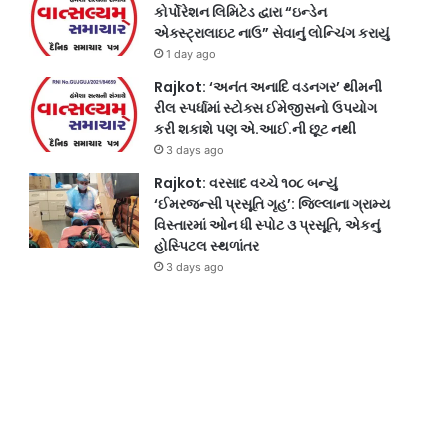
કોર્પોરેશન લિમિટેડ દ્વારા “ઇન્ડેન
એક્સ્ટ્રાલાઇટ નાઉ” સેવાનું લોન્ચિંગ કરાયું
1 day ago
Rajkot: ‘અનંત અનાદિ વડનગર’ થીમની
રીલ સ્પર્ધામાં સ્ટોક્સ ઈમેજીસનો ઉપયોગ
કરી શકાશે પણ એ.આઈ.ની છૂટ નથી
3 days ago
Rajkot: વરસાદ વચ્ચે ૧૦૮ બન્યું
‘ઈમરજન્સી પ્રસૂતિ ગૃહ’: જિલ્લાના ગ્રામ્ય
વિસ્તારમાં ઓન ધી સ્પોટ ૩ પ્રસૂતિ, એકનું
હોસ્પિટલ સ્થળાંતર
3 days ago