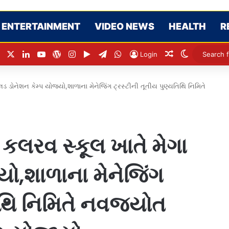
ENTERTAINMENT
VIDEO NEWS
HEALTH
R
Facebook
X
LinkedIn
YouTube
WordPress
Instagram
Google Play
Telegram
WhatsApp
Random Articl
Switch ski
Login
્લડ ડોનેશન કેમ્પ યોજયો,શાળાના મેનેજિંગ ટ્રસ્ટીની તૂતીય પુણ્યતિથિ નિમિતે
ા કલરવ સ્કૂલ ખાતે મેગા
યો,શાળાના મેનેજિંગ
િથિ નિમિતે નવજ્યોત