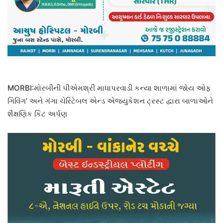
MORBI:મોરબીની પીએમશ્રી માધાપરવાડી કન્યા શાળામાં જોય ઓફ
ગિવિંગ’ અને ગંગા ચેરિટેબલ એન્ડ એજ્યુકેશન ટ્રસ્ટ દ્વારા બાળાઓને
શૈક્ષણિક કિટ અર્પણ