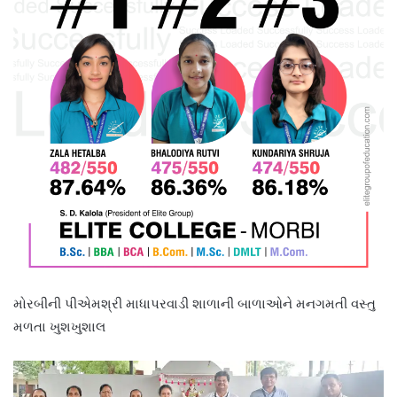
મોરબીની પીએમશ્રી માધાપરવાડી શાળાની બાળાઓને મનગમતી વસ્તુ
મળતા ખુશખુશાલ