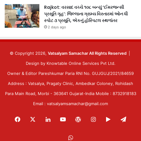
Rajkot: વરસાદ વચ્ચે ૧૦૮ બન્યું ‘ઈમરજન્સી
પ્રસૂતિ ગૃહ’: જિલ્લાના ગ્રામ્ય વિસ્તારમાં ઓન ધી
સ્પોટ ૩ પ્રસૂતિ, એકનું હોસ્પિટલ સ્થળાંતર
2 days ago
© Copyright 2026,
Vatsalyam Samachar All Rights Reserved
|
Design by
Knowtable Online Services Pvt Ltd.
Owner & Editor Pareshkumar Paria RNI No. GUJGUJ/2021/84659
Address : Vatsalya, Pragaty Clinic, Ambedkar Coloney, Rohidash
Para Main Road, Morbi - 363641 Gujarat-India Mobile : 8732918183
Email : vatsalyamsamachar@gmail.com
Facebook
X
LinkedIn
YouTube
WordPress
Instagram
Google
Tele
Play
WhatsApp