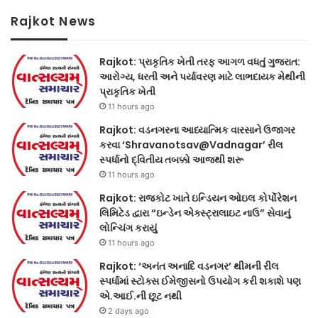
Rajkot News
Rajkot: પ્રાકૃતિક ખેતી તરફ આગળ વધતું ગુજરાત:
આરોગ્ય, ધરતી અને પર્યાવરણ માટે લાભદાયક મેથીની
પ્રાકૃતિક ખેતી
11 hours ago
Rajkot: વડનગરના આધ્યાત્મિક વારસાને ઉજાગર
કરવા ‘Shravanotsav@Vadnagar’ રીલ
સ્પર્ધાનો દ્વિતીય તબક્કો આજથી શરૂ
11 hours ago
Rajkot: રાજકોટ ખાતે ઇન્ડિયન ઓઇલ કોર્પોરેશન
લિમિટેડ દ્વારા “ઇન્ડેન એક્સ્ટ્રાલાઇટ નાઉ” સેવાનું
લોન્ચિંગ કરાયું
11 hours ago
Rajkot: ‘અનંત અનાદિ વડનગર’ થીમની રીલ
સ્પર્ધામાં સ્ટોક્સ ઈમેજીસનો ઉપયોગ કરી શકાશે પણ
એ.આઈ.ની છૂટ નથી
2 days ago