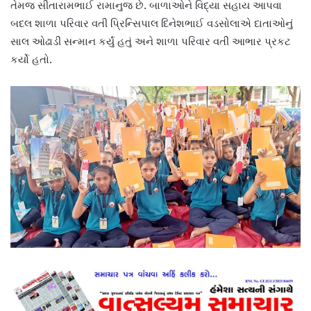
તેમજ સીતારામભાઈ રામાનુજ છે. બાળાઓને વિદ્યા સહાય આપવા
બદલ શાળા પરિવાર વતી પ્રિન્સિપાલ દિનેશભાઈ વડસોલાએ દાતાઓનું
સાલ ઓઢાડી સન્માન કર્યું હતું અને શાળા પરિવાર વતી આભાર પ્રકટ
કર્યો હતો.