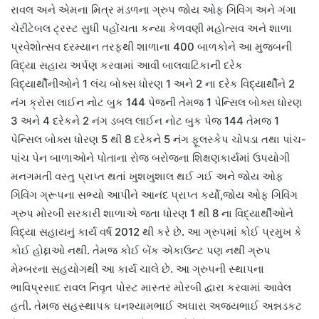
રાવલ અને એમના મિત્ર મંડળના ગ્રુપ જોય ઓફ ગિવિંગ અને ગંગા
ચેરીટેબલ ટ્રસ્ટ સુધી પહોંચતા કન્યા કેળવણી મહોત્સવ અને શાળા
પ્રવેશોત્સવ દરમ્યાન તરફથી શાળાના 400 બાળકોને આ મુજબની
વિદ્યા સહાય અર્પણ કરવામાં આવી બાલવાટિકાની દરેક
વિદ્યાર્થીનીઓને 1 લંચ બોક્સ ધોરણ 1 અને 2 ના દરેક વિદ્યાર્થીને 2
નંગ ક્રોસ લાઈન નોટ બુક 144 પેજની તેમજ 1 પેન્સિલ બોક્સ ધોરણ
3 અને 4 દરેકને 2 નંગ ડબલ લાઈન નોટ બુક પેજ 144 તેમજ 1
પેન્સિલ બોક્સ ધોરણ 5 થી 8 દરેકને 5 નંગ ફૂલસ્કેપ ચોપડા તથા પાંચ-
પાંચ પેન બાળાઓને પોતાના રોજ બરોજના શિક્ષણકાર્યમાં ઉપયોગી
મનગમતી વસ્તુ પ્રાપ્ત થતાં ખુશખુશાલ થઈ ગઈ અને જોય ઓફ
ગિવિંગ ગ્રૂપના સભ્યો આપીને આનંદ પ્રાપ્ત કર્યો,જોય ઓફ ગિવિંગ
ગ્રુપ મોરબી સરકારી શાળાએ જતા ધોરણ 1 થી 8 ના વિદ્યાર્થીઓને
વિદ્યા સહાયનું કાર્ય વર્ષ 2012 થી કરે છે. આ ગ્રુપમાં કોઈ પ્રમુખ કે
કોઈ હોદ્દાઓ નથી. તેમજ કોઈ બેંક એકાઉન્ટ પણ નથી ગ્રુપ
મેમ્બરના સહયોગથી આ કાર્ય ચાલે છે. આ ગ્રુપની સ્થાપના
ભાવિપ્રસાદ રાવલ નિવૃત પોસ્ટ માસ્તર મોરબી દ્વારા કરવામાં આવેલ
હતી. તેમજ સહસ્થાપક ઘનશ્યામભાઈ અઘારા અજયભાઈ અન્નડકટ