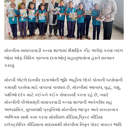
મોરબીના માધાપરવાડી કન્યા શાળામાં શૈક્ષણિક કીટ અર્પણ કરવા બદલ
જોય ઓફ ગિવિંગ ગ્રુપના દાતાઓનું મહાનુભાવોના હસ્તે સન્માન
કરાયું
મોરબી એટલે દાનવીર દાતાઓની ભૂમિ અહીંના લોકો પોતાની પરસેવાની
કમાણી પરસેવા માટે વાપરવા પાવધરા છે, મોરબીમાં આબાલ, વૃદ્ધ, પશુ,
પક્ષીઓ દરેક માટે કંઈકને કંઈક સેવાકાર્યો કરતા રહે છે, ત્યારે
મોરબીની પીએમશ્રી માધાપરવાડી કન્યા શાળાની અનેકવિધ સહ
અભ્યાસિક, મુલ્યલક્ષી પ્રવૃત્તિઓ મોરબીના જાગૃત અને સકારાત્મક
અભિગમ સાથે કામ કરતા સોસીયલ મીડિયા,પ્રિન્ટ મીડિયા
ઇલેક્ટ્રોનિક મીડિયાના માધ્યમથી મોરબીના નિવૃત પોસ્ટ માસ્ટર ભાવિ