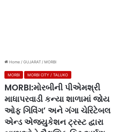
Home
/
GUJARAT
/
MORBI
MORBI
MORBI CITY / TALUKO
MORBI:મોરબીની પીએમશ્રી
માધાપરવાડી કન્યા શાળામાં જોય
ઓફ ગિવિંગ’ અને ગંગા ચેરિટેબલ
એન્ડ એજ્યુકેશન ટ્રસ્ટ દ્વારા