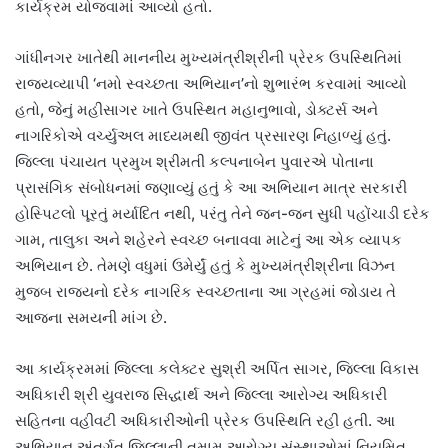
કાર્યક્રમ યોજવામાં આવ્યો હતો.
ગાંધીનગર ખાતેથી માનનીય મુખ્યમંત્રીશ્રીની પ્રેરક ઉપસ્થિતિમાં
રાજ્યવ્યાપી ‘નમો સ્વચ્છતા અભિયાન’નો શુભારંભ કરવામાં આવ્યો
હતો, જેનું મહીસાગર ખાતે ઉપસ્થિત મહાનુભાવો, ડોક્ટર્સ અને
નાગરિકોએ વર્ચ્યુઅલ માધ્યમથી જીવંત પ્રસારણ નિહાળ્યું હતું.
જિલ્લા પંચાયત પ્રમુખ શ્રીમતી કલ્પનાબેન પુવારએ પોતાના
પ્રાસંગિક સંબોધનમાં જણાવ્યું હતું કે આ અભિયાન માત્ર સરકારી
હોસ્પિટલો પૂરતું મર્યાદિત નથી, પરંતુ તેને જન-જન સુધી પહોંચાડી દરેક
ગામ, તાલુકા અને શહેરને સ્વચ્છ બનાવવા માટેનું આ એક વ્યાપક
અભિયાન છે. તેમણે વધુમાં ઉમેર્યું હતું કે મુખ્યમંત્રીશ્રીના વિઝન
મુજબ રાજ્યનો દરેક નાગરિક સ્વચ્છતાના આ ગ્રહમાં જોડાય તે
આજના સમયની માંગ છે.
આ કાર્યક્રમમાં જિલ્લા કલેક્ટર સુશ્રી અર્પિત સાગર, જિલ્લા વિકાસ
અધિકારી શ્રી યુવરાજ સિદ્ધાર્થ અને જિલ્લા આરોગ્ય અધિકારી
સહિતના વહીવટી અધિકારીઓની પ્રેરક ઉપસ્થિતિ રહી હતી. આ
અભિયાન અંતર્ગત જિલ્લાની તમામ આરોગ્ય સંસ્થાઓમાં નિયમિત