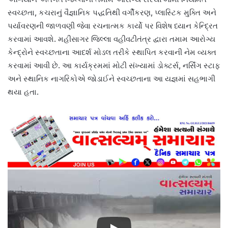
સ્વચ્છતા, કચરાનું વૈજ્ઞાનિક પદ્ધતિથી વર્ગીકરણ, પ્લાસ્ટિક મુક્તિ અને
પર્યાવરણની જાળવણી જેવા રચનાત્મક કાર્યો પર વિશેષ ધ્યાન કેન્દ્રિત
કરવામાં આવશે. મહીસાગર જિલ્લા વહીવટીતંત્ર દ્વારા તમામ આરોગ્ય
કેન્દ્રોને સ્વચ્છતાના આદર્શ મોડલ તરીકે સ્થાપિત કરવાની નેમ વ્યક્ત
કરવામાં આવી છે. આ કાર્યક્રમમાં મોટી સંખ્યામાં ડોક્ટર્સ, નર્સિંગ સ્ટાફ
અને સ્થાનિક નાગરિકોએ જોડાઈને સ્વચ્છતાના આ યજ્ઞમાં સહભાગી
થયા હતા.