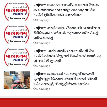
Rajkot: વડનગરના આધ્યાત્મિક વારસાને ઉજાગર
કરવા ‘Shravanotsav@Vadnagar’ રીલ
સ્પર્ધાનો દ્વિતીય તબક્કો આજથી શરૂ
3 days ago
Rajkot: રાજકોટ ખાતે ઇન્ડિયન ઓઇલ કોર્પોરેશન
લિમિટેડ દ્વારા “ઇન્ડેન એક્સ્ટ્રાલાઇટ નાઉ” સેવાનું
લોન્ચિંગ કરાયું
3 days ago
Rajkot: ‘અનંત અનાદિ વડનગર’ થીમની રીલ
સ્પર્ધામાં સ્ટોક્સ ઈમેજીસનો ઉપયોગ કરી શકાશે પણ
એ.આઈ.ની છૂટ નથી
5 days ago
Rajkot: વરસાદ વચ્ચે ૧૦૮ બન્યું ‘ઈમરજન્સી
પ્રસૂતિ ગૃહ’: જિલ્લાના ગ્રામ્ય વિસ્તારમાં ઓન ધી
સ્પોટ ૩ પ્રસૂતિ, એકનું હોસ્પિટલ સ્થળાંતર
5 days ago