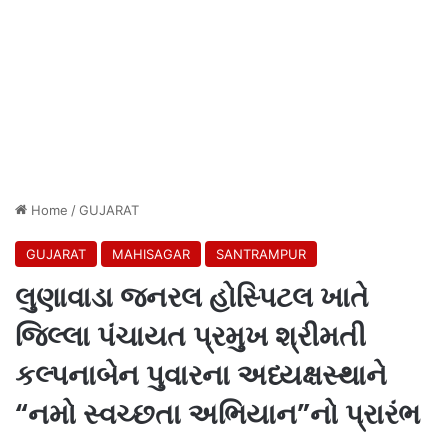
Home
/
GUJARAT
GUJARAT
MAHISAGAR
SANTRAMPUR
લુણાવાડા જનરલ હોસ્પિટલ ખાતે
જિલ્લા પંચાયત પ્રમુખ શ્રીમતી
કલ્પનાબેન પુવારના અધ્યક્ષસ્થાને
“નમો સ્વચ્છતા અભિયાન”નો પ્રારંભ