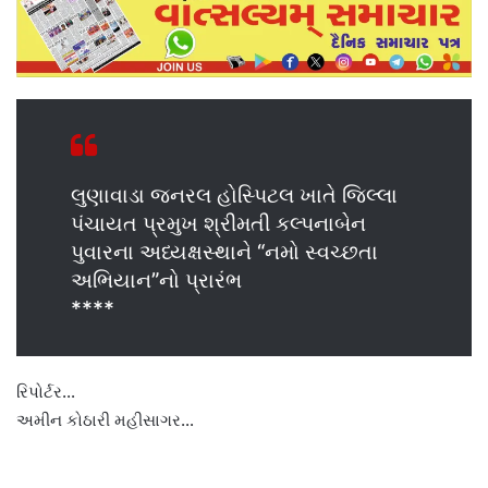
લુણાવાડા જનરલ હોસ્પિટલ ખાતે જિલ્લા
પંચાયત પ્રમુખ શ્રીમતી કલ્પનાબેન
પુવારના અધ્યક્ષસ્થાને “નમો સ્વચ્છતા
અભિયાન”નો પ્રારંભ
****
રિપોર્ટર…
અમીન કોઠારી મહીસાગર…