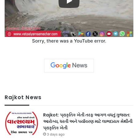
Sorry, there was a YouTube error.
Rajkot News
Rajkot: પ્રાકૃતિક ખેતી તરફ આગળ વધતું ગુજરાત:
આરોગ્ય, ધરતી અને પર્યાવરણ માટે લાભદાયક મેથીની
પ્રાકૃતિક ખેતી
3 days ago