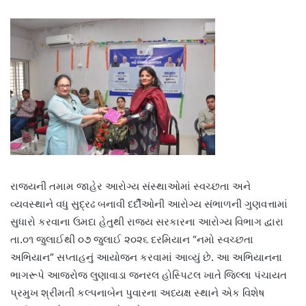
રાજ્યની તમામ જાહેર આરોગ્ય સંસ્થાઓમાં સ્વચ્છતા અને
વ્યવસ્થાને વધુ સુદ્રઢ બનાવી દર્દીઓની આરોગ્ય સંભાળની ગુણવત્તામાં
સુધારો કરવાના ઉમદા હેતુથી રાજ્ય સરકારના આરોગ્ય વિભાગ દ્વારા
તા.૦૧ જુલાઈથી ૦૭ જુલાઈ ૨૦૨૬ દરમિયાન “નમો સ્વચ્છતા
અભિયાન” સપ્તાહનું આયોજન કરવામાં આવ્યું છે. આ અભિયાનના
ભાગરૂપે આજરોજ લુણાવાડા જનરલ હોસ્પિટલ ખાતે જિલ્લા પંચાયત
પ્રમુખ શ્રીમતી કલ્પનાબેન પુવારના અધ્યક્ષ સ્થાને એક વિશેષ