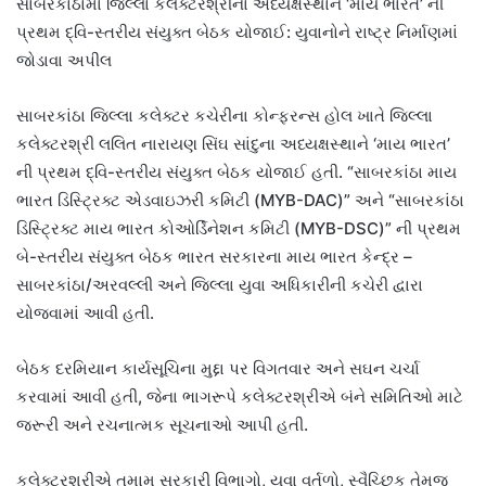
સાબરકાંઠામાં જિલ્લા કલેક્ટરશ્રીના અધ્યક્ષસ્થાને ‘માય ભારત’ ની
પ્રથમ દ્વિ-સ્તરીય સંયુક્ત બેઠક યોજાઈ: યુવાનોને રાષ્ટ્ર નિર્માણમાં
જોડાવા અપીલ
સાબરકાંઠા જિલ્લા કલેક્ટર કચેરીના કોન્ફરન્સ હોલ ખાતે જિલ્લા
કલેક્ટરશ્રી લલિત નારાયણ સિંઘ સાંદુના અધ્યક્ષસ્થાને ‘માય ભારત’
ની પ્રથમ દ્વિ-સ્તરીય સંયુક્ત બેઠક યોજાઈ હતી. “સાબરકાંઠા માય
ભારત ડિસ્ટ્રિક્ટ એડવાઇઝરી કમિટી (MYB-DAC)” અને “સાબરકાંઠા
ડિસ્ટ્રિક્ટ માય ભારત કોઓર્ડિનેશન કમિટી (MYB-DSC)” ની પ્રથમ
બે-સ્તરીય સંયુક્ત બેઠક ભારત સરકારના માય ભારત કેન્દ્ર –
સાબરકાંઠા/અરવલ્લી અને જિલ્લા યુવા અધિકારીની કચેરી દ્વારા
યોજવામાં આવી હતી.
બેઠક દરમિયાન કાર્યસૂચિના મુદ્દા પર વિગતવાર અને સઘન ચર્ચા
કરવામાં આવી હતી, જેના ભાગરૂપે કલેક્ટરશ્રીએ બંને સમિતિઓ માટે
જરૂરી અને રચનાત્મક સૂચનાઓ આપી હતી.
કલેક્ટરશ્રીએ તમામ સરકારી વિભાગો, યુવા વર્તુળો, સ્વૈચ્છિક તેમજ