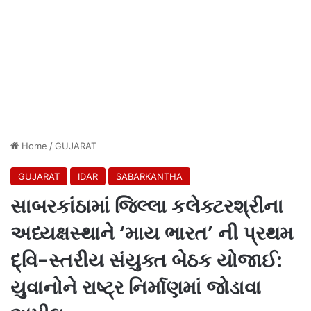
Home
/
GUJARAT
GUJARAT
IDAR
SABARKANTHA
સાબરકાંઠામાં જિલ્લા કલેક્ટરશ્રીના
અધ્યક્ષસ્થાને ‘માય ભારત’ ની પ્રથમ
દ્વિ-સ્તરીય સંયુક્ત બેઠક યોજાઈ:
યુવાનોને રાષ્ટ્ર નિર્માણમાં જોડાવા