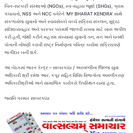
બિન-સરકારી સંસ્થાઓ (NGOs), સ્વ-સહાય જૂથો (SHGs), ગ્રામ
પંચાયતો, NSS અને NCC વગેરેને ‘MY BHARAT KENDRA’ સાથે
સંકળાયેલા યુવાનો અને સ્વયંસેવકો વચ્ચે સક્રિય સંકલન, સુદ્રઢ
સંદેશાવ્યવહાર અને પરસ્પર પરામર્શ જાળવી રાખવા માટે ખાસ અપીલ
કરી હતી, જેથી કરીને મહત્તમ સંખ્યામાં યુવાનો તન, મન અને ધનથી
પોતાની નોંધણી કરાવી રાષ્ટ્ર નિર્માણના પવિત્ર કાર્યમાં સક્રિયપણે
ભાગીદાર બની શકે.
આ બેઠકમાં ભારત કેન્દ્ર – સાબરકાંઠા / અરવલ્લીના જિલ્લા યુવા
અધિકારી શ્રી રમેશ આર. કપૂર સહિત વિવિધ વિભાગોના અમલીકરણ
અધિકારીશ્રીઓ અને સામાજિક કાર્યકરો ઉપસ્થિત રહ્યા હતા.
જયંતિ પરમાર સાબરકાંઠા