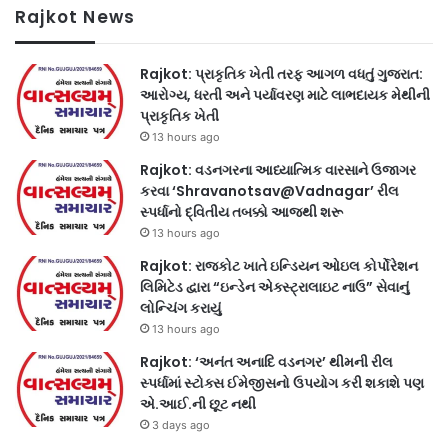
Rajkot News
Rajkot: પ્રાકૃતિક ખેતી તરફ આગળ વધતું ગુજરાત:
આરોગ્ય, ધરતી અને પર્યાવરણ માટે લાભદાયક મેથીની
પ્રાકૃતિક ખેતી
13 hours ago
Rajkot: વડનગરના આધ્યાત્મિક વારસાને ઉજાગર
કરવા ‘Shravanotsav@Vadnagar’ રીલ
સ્પર્ધાનો દ્વિતીય તબક્કો આજથી શરૂ
13 hours ago
Rajkot: રાજકોટ ખાતે ઇન્ડિયન ઓઇલ કોર્પોરેશન
લિમિટેડ દ્વારા “ઇન્ડેન એક્સ્ટ્રાલાઇટ નાઉ” સેવાનું
લોન્ચિંગ કરાયું
13 hours ago
Rajkot: ‘અનંત અનાદિ વડનગર’ થીમની રીલ
સ્પર્ધામાં સ્ટોક્સ ઈમેજીસનો ઉપયોગ કરી શકાશે પણ
એ.આઈ.ની છૂટ નથી
3 days ago