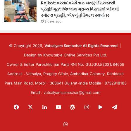
Rajkot: વરસાદ વચ્ચે ૧૦૮ બન્યું ‘ઈમરજન્સી
પ્રસૂતિ ગૃહ’: જિલ્લાના ગ્રામ્ય વિસ્તારમાં ઓન ધી
સ્પોટ ૩ પ્રસૂતિ, એકનું હોસ્પિટલ સ્થળાંતર
3 days ago
© Copyright 2026,
Vatsalyam Samachar All Rights Reserved
|
Design by
Knowtable Online Services Pvt Ltd.
Owner & Editor Pareshkumar Paria RNI No. GUJGUJ/2021/84659
Address : Vatsalya, Pragaty Clinic, Ambedkar Coloney, Rohidash
Para Main Road, Morbi - 363641 Gujarat-India Mobile : 8732918183
Email : vatsalyamsamachar@gmail.com
Facebook
X
LinkedIn
YouTube
WordPress
Instagram
Google
Tele
Play
WhatsApp