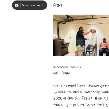
Share via Email
વિદાય
વાત્સલ્યમ સમાચાર
મદન વૈષ્ણવ
વાંસદા: નવસારી જિલ્લા પંચાયત હસ્તક
પ્રમાણિકતા અને ફરજપરસ્તીનું જી
2026ના રોજ સેવા નિવૃત્ત થતાં સમગ્
ઓઢાડી, પુષ્પગુચ્છ અર્પણ કરી અને શ