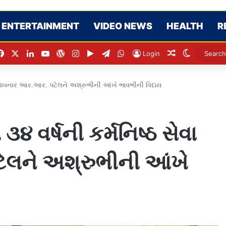
ENTERTAINMENT
VIDEO NEWS
HEALTH
R
Facebook
X
LinkedIn
YouTube
WordPress
Instagram
Google Play
Telegram
WhatsApp
Random Artic
Switch sk
Login
વા બજાવનાર આર.આર. પટેલને અશ્રુભીની આંખે ભાવભીની વિદાય
૩૪ વર્ષની કર્મનિષ્ઠ સેવા
લને અશ્રુભીની આંખે