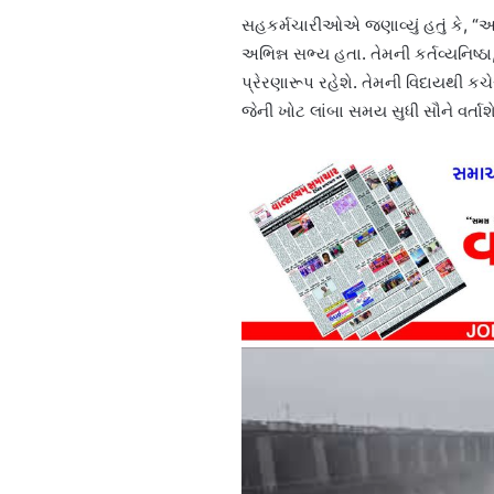
સહકર્મચારીઓએ જણાવ્યું હતું કે, “આ
અભિન્ન સભ્ય હતા. તેમની કર્તવ્યનિષ્
પ્રેરણારૂપ રહેશે. તેમની વિદાયથી ક
જેની ખોટ લાંબા સમય સુધી સૌને વર્તાશે