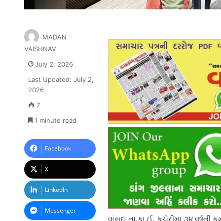
MADAN
VAISHNAV
July 2, 2026
Last Updated: July 2,
2026
7
1 minute read
Facebook
X
LinkedIn
Messenger
વાંસદા ના.કા.ઈ. કચેરીમા ૩૪ વર્ષની