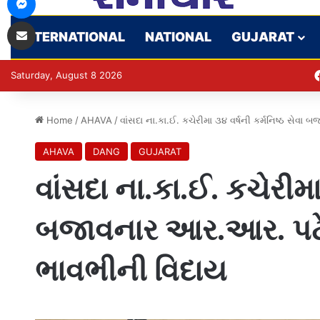
Share via Email
INTERNATIONAL
NATIONAL
GUJARAT
Saturday, August 8 2026
Home
/
AHAVA
/
વાંસદા ના.કા.ઈ. કચેરીમા ૩૪ વર્ષની કર્મનિષ્ઠ સે
AHAVA
DANG
GUJARAT
વાંસદા ના.કા.ઈ. કચેરીમા 
બજાવનાર આર.આર. પટે
ભાવભીની વિદાય