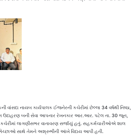
ની વાંસદા નાયબ કાર્યપાલક ઈજનેરની કચેરીમાં છેલ્લા 34 વર્ષથી નિષ્ઠા,
વંત ઉદાહરણ બની સેવા આપનાર રેખનકાર આર.આર. પટેલ તા. 30 જૂન,
ર કચેરીમાં લાગણીસભર વાતાવરણ સર્જાયું હતું. સહકર્મચારીઓએ શાલ
ુભેચ્છાઓ સાથે તેમને અશ્રુભીની આંખે વિદાય આપી હતી.