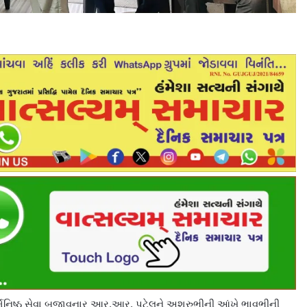
 કર્મનિષ્ઠ સેવા બજાવનાર આર.આર. પટેલને અશ્રુભીની આંખે ભાવભીની