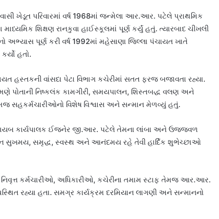
સી ખેડૂત પરિવારમાં વર્ષ 1968માં જન્મેલા આર.આર. પટેલે પ્રાથમિક
માધ્યમિક શિક્ષણ રાનકુવા હાઈસ્કૂલમાં પૂર્ણ કર્યું હતું. ત્યારબાદ ચીખલી
અભ્યાસ પૂર્ણ કરી વર્ષ 1992માં મહેસાણા જિલ્લા પંચાયત ખાતે
કર્યો હતો.
ચાયત હસ્તકની વાંસદા પેટા વિભાગ કચેરીમાં સતત ફરજ બજાવતા રહ્યા.
મણે પોતાની નિષ્કલંક કામગીરી, સમયપાલન, શિસ્તબદ્ધ વલણ અને
 સહકર્મચારીઓનો વિશેષ વિશ્વાસ અને સન્માન મેળવ્યું હતું.
ાં નાયબ કાર્યપાલક ઈજનેર જી.આર. પટેલે તેમના લાંબા અને ઉજ્જ્વળ
ીવન સુખમય, સમૃદ્ધ, સ્વસ્થ અને આનંદમય રહે તેવી હાર્દિક શુભેચ્છાઓ
ા નિવૃત્ત કર્મચારીઓ, અધિકારીઓ, કચેરીના તમામ સ્ટાફ તેમજ આર.આર.
પસ્થિત રહ્યા હતા. સમગ્ર કાર્યક્રમ દરમિયાન લાગણી અને સન્માનનો