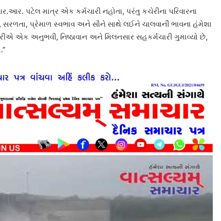
ર.આર. પટેલ માત્ર એક કર્મચારી નહોતા, પરંતુ કચેરીના પરિવારના
ઠા, સરળતા, પ્રેમાળ સ્વભાવ અને સૌને સાથે લઈને ચાલવાની ભાવના હંમેશા
ચેરીએ એક અનુભવી, નિષ્ઠાવાન અને મિલનસાર સહકર્મચારી ગુમાવ્યો છે,
.”