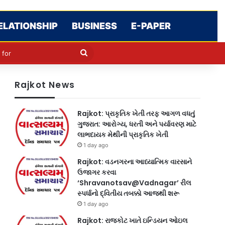
ELATIONSHIP
BUSINESS
E-PAPER
le
in
Search
for
Rajkot News
Rajkot: પ્રાકૃતિક ખેતી તરફ આગળ વધતું
ગુજરાત: આરોગ્ય, ધરતી અને પર્યાવરણ માટે
લાભદાયક મેથીની પ્રાકૃતિક ખેતી
1 day ago
Rajkot: વડનગરના આધ્યાત્મિક વારસાને
ઉજાગર કરવા
‘Shravanotsav@Vadnagar’ રીલ
સ્પર્ધાનો દ્વિતીય તબક્કો આજથી શરૂ
1 day ago
Rajkot: રાજકોટ ખાતે ઇન્ડિયન ઓઇલ