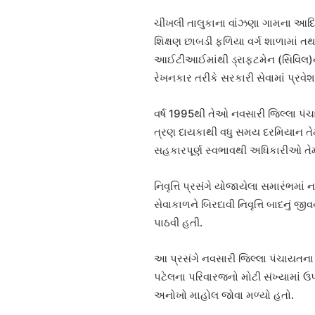
ચીખલી તાલુકાના વાંઝણા ગામના આદિવા
શિક્ષણ છાબડી ફળિયા વર્ગ શાળામાં તથા 
આઈટીઆઈમાંથી ડ્રાફ્ટમેન (સિવિલ)નો 
રેખનકાર તરીકે સરકારી સેવામાં પ્રવેશ 
વર્ષ 1995થી તેઓ નવસારી જિલ્લા પં
ત્રણ દાયકાથી વધુ સમય દરમિયાન તે
સહકારપૂર્ણ સ્વભાવથી અધિકારીઓ તેમજ
નિવૃત્તિ પ્રસંગે યોજાયેલા સમારંભમ
સેવાકાળને બિરદાવી નિવૃત્તિ બાદનું જ
પાઠવી હતી.
આ પ્રસંગે નવસારી જિલ્લા પંચાયતન
પટેલના પરિવારજનો મોટી સંખ્યામાં ઉ
અનોખો માહોલ જોવા મળ્યો હતો.