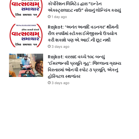
કોર્પોરેશન લિમિટેડ દ્વારા “ઇન્ડેન
એક્સ્ટ્રાલાઇટ નાઉ” સેવાનું લોન્ચિંગ કરાયું
1 day ago
Rajkot: ‘અનંત અનાદિ વડનગર’ થીમની
રીલ સ્પર્ધામાં સ્ટોક્સ ઈમેજીસનો ઉપયોગ
કરી શકાશે પણ એ.આઈ.ની છૂટ નથી
3 days ago
Rajkot: વરસાદ વચ્ચે ૧૦૮ બન્યું
‘ઈમરજન્સી પ્રસૂતિ ગૃહ’: જિલ્લાના ગ્રામ્ય
વિસ્તારમાં ઓન ધી સ્પોટ ૩ પ્રસૂતિ, એકનું
હોસ્પિટલ સ્થળાંતર
3 days ago