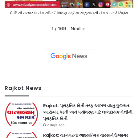
CJP ની સરકારે બે માંગ સ્વીકારી શિક્ષણ મંત્રીના રાજીનામાની માંગ પર કાલે નિર્ણય
Next
»
1
/
169
Rajkot News
Rajkot: પ્રાકૃતિક ખેતી તરફ આગળ વધતું ગુજરાત:
આરોગ્ય, ધરતી અને પર્યાવરણ માટે લાભદાયક મેથીની
પ્રાકૃતિક ખેતી
2 days ago
Rajkot: વડનગરના આધ્યાત્મિક વારસાને ઉજાગર