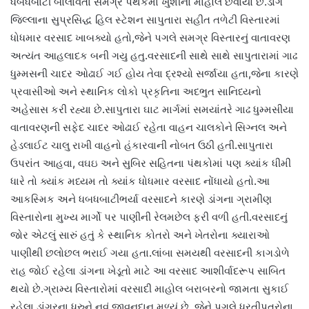
ધબધબાટી બોલાવતા સમગ્ર પંથકમાં ખુશીનો માહોલ છવાયો છે.ડાંગ
જિલ્લાના સુપ્રસિદ્ધ હિલ સ્ટેશન સાપુતારા સહીત તળેટી વિસ્તારમાં
ધોધમાર વરસાદ ખાબક્યો હતો,જેને પગલે સમગ્ર વિસ્તારનું વાતાવરણ
અત્યંત આહલાદક બની ગયુ હતુ.વરસાદની સાથે સાથે સાપુતારામાં ગાઢ
ધુમ્મસની ચાદર ઓઢાઈ ગઈ હોય તેવા દ્રશ્યો સર્જાયા હતા,જેના કારણે
પ્રવાસીઓ અને સ્થાનિક લોકો પ્રકૃતિના અદભુત સાનિધ્યનો
અહેસાસ કરી રહ્યા છે.સાપુતારા ઘાટ માર્ગમાં સમયાંતરે ગાઢ ધુમ્મસીયા
વાતાવરણની સફેદ ચાદર ઓઢાઈ રહેતા વાહન ચાલકોને સિગ્નલ અને
હેડલાઈટ ચાલુ રાખી વાહનો હંકારવાની નોબત ઉઠી હતી.સાપુતારા
ઉપરાંત આહવા, વઘઇ અને સુબિર સહિતના પંથકોમાં પણ ક્યાંક ધીમી
ધારે તો ક્યાંક મધ્યમ તો ક્યાંક ધોધમાર વરસાદ નોંધાયો હતો.આ
આકસ્મિક અને ધબધબાટીભર્યા વરસાદને કારણે ડાંગના ગ્રામીણ
વિસ્તારોના મુખ્ય માર્ગો પર પાણીની રેલમછેલ ફરી વળી હતી.વરસાદનું
જોર એટલું સારું હતું કે સ્થાનિક કોતરો અને ખેતરોના ક્યારાઓ
પાણીથી છલોછલ ભરાઈ ગયા હતા.લાંબા સમયથી વરસાદની કાગડોળે
રાહ જોઈ રહેલા ડાંગના ખેડૂતો માટે આ વરસાદ આશીર્વાદરૂપ સાબિત
થયો છે.ગ્રામ્ય વિસ્તારોમાં વરસાદી માહોલ બરાબરનો જામતા સુકાઈ
રહેલા ડાંગરના ધરુને નવું જીવનદાન મળ્યું છે, જેને પગલે ધરતીપુત્રોના