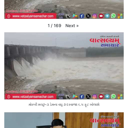
Next
»
1
/
169
મોરબી મચ્છુ-૩ ડેમના વઘુ ૭ દરવાજા ૬.૫ ફૂટ ખોલાશે