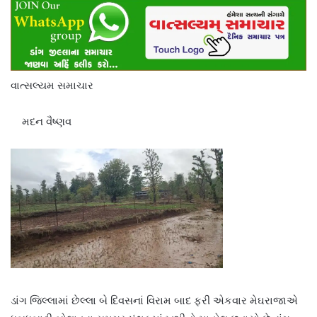
વાત્સલ્યમ સમાચાર
મદન વૈષ્ણવ
ડાંગ જિલ્લામાં છેલ્લા બે દિવસનાં વિરામ બાદ ફરી એકવાર મેઘરાજાએ