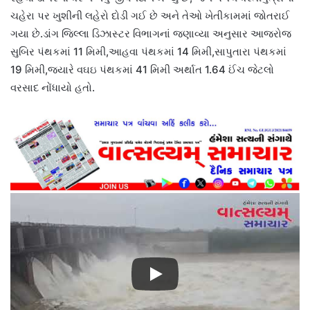
ચહેરા પર ખુશીની લહેરો દોડી ગઈ છે અને તેઓ ખેતીકામમાં જોતરાઈ
ગયા છે.ડાંગ જિલ્લા ડિઝાસ્ટર વિભાગનાં જણાવ્યા અનુસાર આજરોજ
સુબિર પંથકમાં 11 મિમી,આહવા પંથકમાં 14 મિમી,સાપુતારા પંથકમાં
19 મિમી,જ્યારે વઘઇ પંથકમાં 41 મિમી અર્થાત 1.64 ઈંચ જેટલો
વરસાદ નોંધાયો હતો.