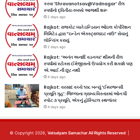
કરવા ‘Shravanotsav@Vadnagar’ રીલ
સ્પર્ધાનો દ્વિતીય તબક્કો આજથી શરૂ
2 days ago
Rajkot: રાજકોટ ખાતે ઇન્ડિયન ઓઇલ કોર્પોરેશન
લિમિટેડ દ્વારા “ઇન્ડેન એક્સ્ટ્રાલાઇટ નાઉ” સેવાનું
લોન્ચિંગ કરાયું
2 days ago
Rajkot: ‘અનંત અનાદિ વડનગર’ થીમની રીલ
સ્પર્ધામાં સ્ટોક્સ ઈમેજીસનો ઉપયોગ કરી શકાશે પણ
એ.આઈ.ની છૂટ નથી
4 days ago
Rajkot: વરસાદ વચ્ચે ૧૦૮ બન્યું ‘ઈમરજન્સી
પ્રસૂતિ ગૃહ’: જિલ્લાના ગ્રામ્ય વિસ્તારમાં ઓન ધી
સ્પોટ ૩ પ્રસૂતિ, એકનું હોસ્પિટલ સ્થળાંતર
4 days ago
© Copyright 2026,
Vatsalyam Samachar All Rights Reserved
|