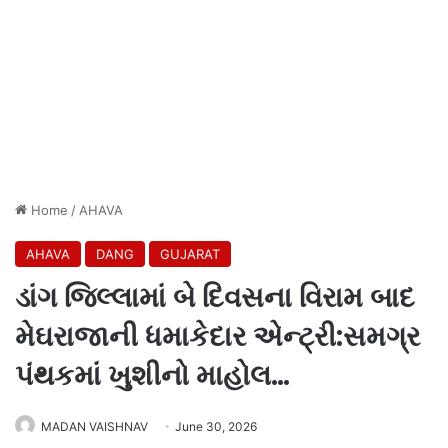
Home
/
AHAVA
AHAVA
DANG
GUJARAT
ડાંગ જિલ્લામાં બે દિવસના વિરામ બાદ
મેઘરાજાની ધમાકેદાર એન્ટ્રી:સમગ્ર
પંથકમાં ખુશીનો માહોલ…
MADAN VAISHNAV
June 30, 2026