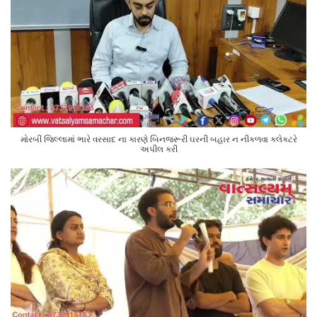
મોરબી જિલ્લામાં ભારે વરસાદ ના કારણે બિનજરૂરી ઘરની બહાર ન નીકળવા કલેક્ટરે
અપીલ કરી