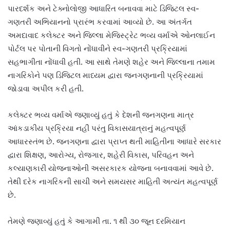
પારદર્શક અને ટેક્નોલોજી આધારિત બનાવવા માટે ડિજિટલ સ્વ-
ગણતરી અભિયાનનો પ્રારંભ કરવામાં આવ્યો છે. આ અંતર્ગત
અમદાવાદ કલેક્ટર અને જિલ્લા મેજિસ્ટ્રેટ ભવ્ય વર્માએ ઓનલાઈન
પોર્ટલ પર પોતાની વિગતો નોંધાવીને સ્વ-ગણતરી પ્રક્રિયામાં
સહભાગીતા નોંધાવી હતી. આ સાથે તેમણે શહેર અને જિલ્લાના તમામ
નાગરિકોને પણ ડિજિટલ માધ્યમ દ્વારા જનગણનાની પ્રક્રિયામાં
જોડાવા અપીલ કરી હતી.
કલેક્ટર ભવ્ય વર્માએ જણાવ્યું હતું કે દેશની જનગણના માત્ર
આંકડાકીય પ્રક્રિયા નહીં પરંતુ વિકાસયાત્રાનું મહત્વપૂર્ણ
આધારસ્તંભ છે. જનગણના દ્વારા પ્રાપ્ત થતી માહિતીના આધારે સરકાર
દ્વારા શિક્ષણ, આરોગ્ય, રોજગાર, શહેરી વિકાસ, પરિવહન અને
કલ્યાણકારી યોજનાઓની અસરકારક યોજના બનાવવામાં આવે છે.
તેથી દરેક નાગરિકની સાચી અને સમયસર માહિતી અત્યંત મહત્વપૂર્ણ
છે.
તેમણે જણાવ્યું હતું કે આગામી તા. ૧ થી ૩૦ જૂન દરમિયાન