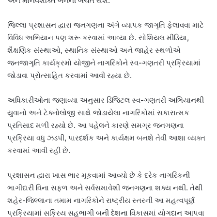
અને માનવશક્તિ બંનેની બચત થશે.
જિલ્લા પ્રશાસન દ્વારા જનગણના અંગે વ્યાપક જાગૃતિ ફેલાવવા માટે
વિવિધ અભિયાન પણ શરૂ કરવામાં આવ્યા છે. સોશિયલ મીડિયા,
શૈક્ષણિક સંસ્થાઓ, સ્થાનિક સંસ્થાઓ અને જાહેર સ્થળોએ
જનજાગૃતિ કાર્યક્રમો યોજીને નાગરિકોને સ્વ-ગણતરી પ્રક્રિયામાં
જોડાવા પ્રોત્સાહિત કરવામાં આવી રહ્યા છે.
અધિકારીઓના જણાવ્યા અનુસાર ડિજિટલ સ્વ-ગણતરી અભિયાનથી
યુવાનો અને ટેક્નોલોજી સાથે જોડાયેલા નાગરિકોમાં સકારાત્મક
પ્રતિસાદ મળી રહ્યો છે. આ પહેલને કારણે સમગ્ર જનગણના
પ્રક્રિયા વધુ ઝડપી, પારદર્શક અને કાર્યક્ષમ બનશે તેવી આશા વ્યક્ત
કરવામાં આવી રહી છે.
પ્રશાસન દ્વારા ખાસ ભાર મૂકવામાં આવ્યો છે કે દરેક નાગરિકની
ભાગીદારી વિના સફળ અને સર્વસમાવેશી જનગણના શક્ય નથી. તેથી
શહેર-જિલ્લાના તમામ નાગરિકોને રાષ્ટ્રીય સ્તરની આ મહત્વપૂર્ણ
પ્રક્રિયામાં સક્રિય સહભાગી બની દેશના વિકાસમાં યોગદાન આપવા