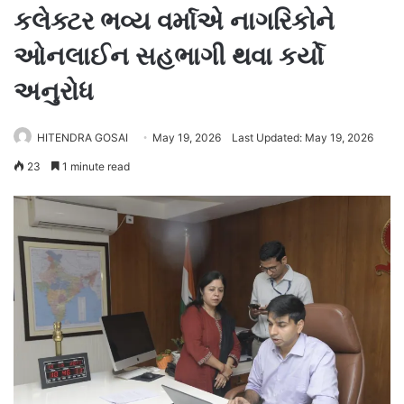
કલેક્ટર ભવ્ય વર્માએ નાગરિકોને
ઓનલાઈન સહભાગી થવા કર્યો
અનુરોધ
HITENDRA GOSAI
May 19, 2026
Last Updated: May 19, 2026
23
1 minute read