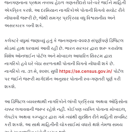
જનગણનાના પ્રથમ તબક્કા હેઠળ ગણતરીદારો ઘરે-ઘરે જઈને માહિતી
એકત્રિત કરશે. આ દરમિયાન નાગરિકોએ પોતાની વિગતો સચોટ રીતે
નોંધાવવી જરૂરી છે, જેથી સમગ્ર પ્રક્રિયા વધુ વિશ્વસનીય અને
અસરકારક બની શકે.
કલેક્ટરે વધુમાં જણાવ્યું હતું કે જનગણના-૨૦૨૭ સંપૂર્ણપણે ડિજિટલ
મોડમાં હાથ ધરવામાં આવી રહી છે. ભારત સરકાર દ્વારા શરૂ કરાયેલા
વિશેષ ઓનલાઈન પોર્ટલ અને મોબાઇલ આધારિત સિસ્ટમ દ્વારા
નાગરિકો હવે ઘરે બેઠા સરળતાથી પોતાની વિગતો નોંધાવી શકે છે.
નાગરિકો તા. ૩૧ મે, ૨૦૨૬ સુધી
https://se.census.gov.in/
પોર્ટલ
પર જઈને જરૂરી માર્ગદર્શન અનુસાર પોતાની સ્વ-ગણતરી પૂર્ણ કરી
શકશે.
આ ડિજિટલ વ્યવસ્થાથી નાગરિકોને લાંબી પ્રક્રિયા અથવા ઓફિસોના
ચક્કર લગાવવાની જરૂર રહેશે નહીં. કોઈપણ વ્યક્તિ પોતાના મોબાઇલ,
લેપટોપ અથવા કમ્પ્યુટર દ્વારા ગમે ત્યાંથી સુરક્ષિત રીતે માહિતી સબમિટ
કરી શકશે. આ સાથે માહિતીની ચોકસાઈમાં વધારો થશે તેમજ સમય