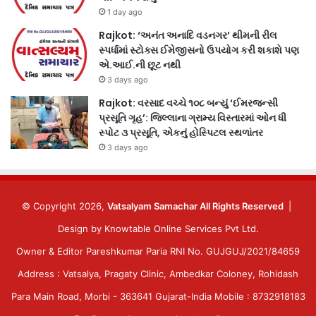
1 day ago
Rajkot: ‘અનંત અનાદિ વડનગર’ થીમની રીલ
સ્પર્ધામાં સ્ટોક્સ ઈમેજીસનો ઉપયોગ કરી શકાશે પણ
એ.આઈ.ની છૂટ નથી
3 days ago
Rajkot: વરસાદ વચ્ચે ૧૦૮ બન્યું ‘ઈમરજન્સી
પ્રસૂતિ ગૃહ’: જિલ્લાના ગ્રામ્ય વિસ્તારમાં ઓન ધી
સ્પોટ ૩ પ્રસૂતિ, એકનું હોસ્પિટલ સ્થળાંતર
3 days ago
© Copyright 2026,
Vatsalyam Samachar All Rights Reserved
|
Design by
Knowtable Online Services Pvt Ltd.
Owner & Editor Pareshkumar Paria RNI No. GUJGUJ/2021/84659
Address : Vatsalya, Pragaty Clinic, Ambedkar Coloney, Rohidash
Para Main Road, Morbi - 363641 Gujarat-India Mobile : 8732918183