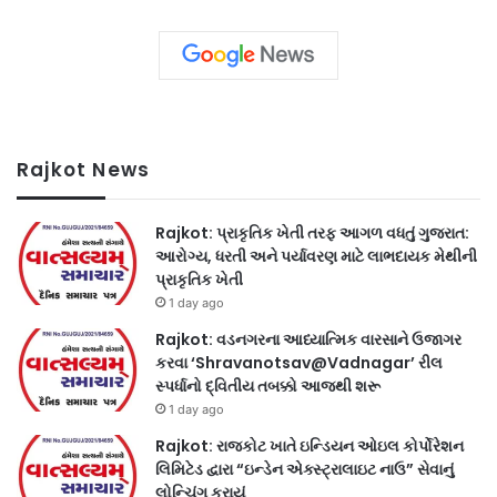
Rajkot News
Rajkot: પ્રાકૃતિક ખેતી તરફ આગળ વધતું ગુજરાત:
આરોગ્ય, ધરતી અને પર્યાવરણ માટે લાભદાયક મેથીની
પ્રાકૃતિક ખેતી
1 day ago
Rajkot: વડનગરના આધ્યાત્મિક વારસાને ઉજાગર
કરવા ‘Shravanotsav@Vadnagar’ રીલ
સ્પર્ધાનો દ્વિતીય તબક્કો આજથી શરૂ
1 day ago
Rajkot: રાજકોટ ખાતે ઇન્ડિયન ઓઇલ કોર્પોરેશન
લિમિટેડ દ્વારા “ઇન્ડેન એક્સ્ટ્રાલાઇટ નાઉ” સેવાનું
લોન્ચિંગ કરાયું