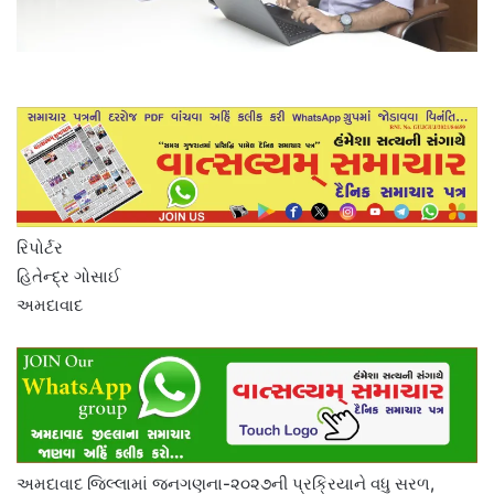
રિપોર્ટર
હિતેન્દ્ર ગોસાઈ
અમદાવાદ
અમદાવાદ જિલ્લામાં જનગણના-૨૦૨૭ની પ્રક્રિયાને વધુ સરળ,