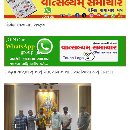
યોગેશ કાનાબાર રાજુલા
રાજુલા તાલુકા નું નાનું એવું ગામ નાના રીંગણીયાળા થયું સમરસ