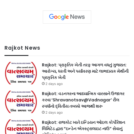
Rajkot News
Rajkot: પ્રાકૃતિક ખેતી તરફ આગળ વધતું ગુજરાત:
આરોગ્ય, ધરતી અને પર્યાવરણ માટે લાભદાયક મેથીની
પ્રાકૃતિક ખેતી
2 days ago
Rajkot: વડનગરના આધ્યાત્મિક વારસાને ઉજાગર
કરવા ‘Shravanotsav@Vadnagar’ રીલ
સ્પર્ધાનો દ્વિતીય તબક્કો આજથી શરૂ
2 days ago
Rajkot: રાજકોટ ખાતે ઇન્ડિયન ઓઇલ કોર્પોરેશન
લિમિટેડ દ્વારા “ઇન્ડેન એક્સ્ટ્રાલાઇટ નાઉ” સેવાનું