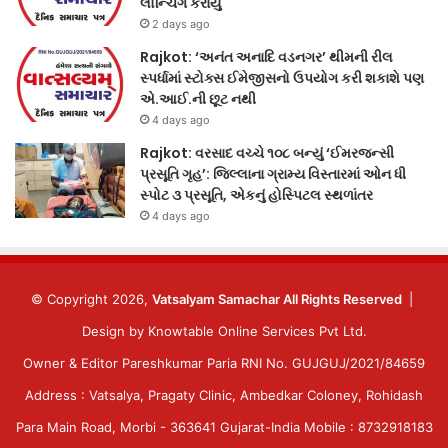
લોન્ચિંગ કરાયું
2 days ago
Rajkot: ‘અનંત અનાદિ વડનગર’ થીમની રીલ
સ્પર્ધામાં સ્ટોક્સ ઈમેજીસનો ઉપયોગ કરી શકાશે પણ
એ.આઈ.ની છૂટ નથી
4 days ago
Rajkot: વરસાદ વચ્ચે ૧૦૮ બન્યું ‘ઈમરજન્સી
પ્રસૂતિ ગૃહ’: જિલ્લાના ગ્રામ્ય વિસ્તારમાં ઓન ધી
સ્પોટ ૩ પ્રસૂતિ, એકનું હોસ્પિટલ સ્થળાંતર
4 days ago
© Copyright 2026,
Vatsalyam Samachar All Rights Reserved
|
Design by
Knowtable Online Services Pvt Ltd.
Owner & Editor Pareshkumar Paria RNI No. GUJGUJ/2021/84659
Address : Vatsalya, Pragaty Clinic, Ambedkar Coloney, Rohidash
Para Main Road, Morbi - 363641 Gujarat-India Mobile : 8732918183