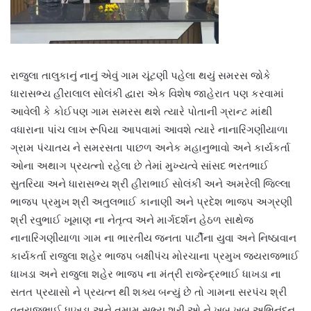
રાજુલા તાલુકાનું નાનું એવું ગામ ચૂંટણી પહેલા થયું સમરસ જોકે
ધારાસભ્ય હીરાલાલ સોલંકી દ્વારા એક વિશેષ જાહેરાત પણ કરવામાં
આવેલી કે કોઈપણ ગામ સમરસ થશે ત્યારે પોતાની ગ્રાન્ટ માંથી
વધારાના પાંચ લાખ રૂપિયા આપવામાં આવશે ત્યારે નાનારિંગણીયાળા
ગ્રામ પંચાતય ને સમરસતા પાછળ અનેક મહાનુભાવો અને કાર્યકર્તા
ઓના અથાગ પ્રયત્નો રહેલા છે તેમાં મુખ્યત્વે સાંસદ ભરતભાઈ
સુતરિયા અને ધારાસભ્ય શ્રી હીરાભાઈ સોલંકી અને અમરેલી જિલ્લા
ભાજપ પ્રમુખ શ્રી અતુલભાઈ કાનાણી અને પ્રદેશ ભાજપ અગ્રણી
શ્રી રવુભાઈ ખૂમાણ ના નેતૃત્વ અને માર્ગદર્શન હેઠળ સાથેજ
નાનારિંગણીયાળા ગામ ના ભારતીય જનતા પાર્ટીના યુવા અને નિષ્ઠાવાન
કાર્યકર્તા રાજુલા શહેર ભાજપ બક્ષીપંચ મોરચાના પ્રમુખ જયરાજભાઈ
ધાખડા અને રાજુલા શહેર ભાજપ ના મંત્રી રાજેન્દ્રભાઈ ધાખડા ના
સતત પ્રયાસો ને પ્રયત્ન થી શક્ય બન્યું છે તો ગામના સરપંચ શ્રી
વનરાજભાઈ ધાખડા અને તમામ સભ્ય શ્રી ઓ ને ખૂબ ખૂબ અભિનંદન