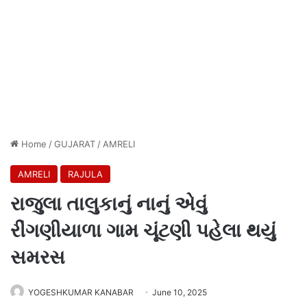
Home
/
GUJARAT
/
AMRELI
AMRELI
RAJULA
રાજુલા તાલુકાનું નાનું એવું
રીંગણીયાળા ગામ ચૂંટણી પહેલા થયું
સમરસ
YOGESHKUMAR KANABAR
June 10, 2025