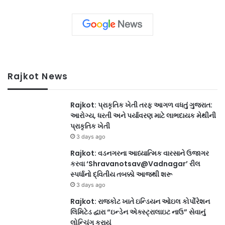
Rajkot News
Rajkot: પ્રાકૃતિક ખેતી તરફ આગળ વધતું ગુજરાત:
આરોગ્ય, ધરતી અને પર્યાવરણ માટે લાભદાયક મેથીની
પ્રાકૃતિક ખેતી
3 days ago
Rajkot: વડનગરના આધ્યાત્મિક વારસાને ઉજાગર
કરવા ‘Shravanotsav@Vadnagar’ રીલ
સ્પર્ધાનો દ્વિતીય તબક્કો આજથી શરૂ
3 days ago
Rajkot: રાજકોટ ખાતે ઇન્ડિયન ઓઇલ કોર્પોરેશન
લિમિટેડ દ્વારા “ઇન્ડેન એક્સ્ટ્રાલાઇટ નાઉ” સેવાનું
લોન્ચિંગ કરાયું