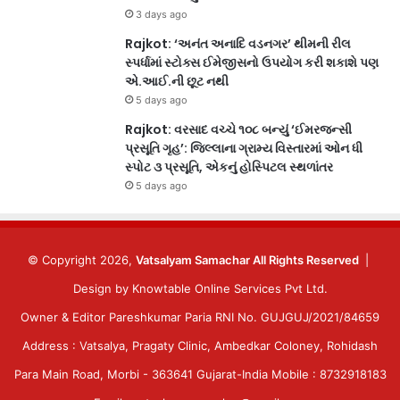
3 days ago
Rajkot: ‘અનંત અનાદિ વડનગર’ થીમની રીલ
સ્પર્ધામાં સ્ટોક્સ ઈમેજીસનો ઉપયોગ કરી શકાશે પણ
એ.આઈ.ની છૂટ નથી
5 days ago
Rajkot: વરસાદ વચ્ચે ૧૦૮ બન્યું ‘ઈમરજન્સી
પ્રસૂતિ ગૃહ’: જિલ્લાના ગ્રામ્ય વિસ્તારમાં ઓન ધી
સ્પોટ ૩ પ્રસૂતિ, એકનું હોસ્પિટલ સ્થળાંતર
5 days ago
© Copyright 2026,
Vatsalyam Samachar All Rights Reserved
|
Design by
Knowtable Online Services Pvt Ltd.
Owner & Editor Pareshkumar Paria RNI No. GUJGUJ/2021/84659
Address : Vatsalya, Pragaty Clinic, Ambedkar Coloney, Rohidash
Para Main Road, Morbi - 363641 Gujarat-India Mobile : 8732918183