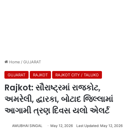
Home
/
GUJARAT
GUJARAT
RAJKOT
RAJKOT CITY / TALUKO
Rajkot: સૌરાષ્ટ્રમાં રાજકોટ,
અમરેલી, દ્વારકા, બોટાદ જિલ્લામાં
આગામી ત્રણ દિવસ યલો એલર્ટ
AMUBHAI SINGAL
May 12, 2026
Last Updated: May 12, 2026