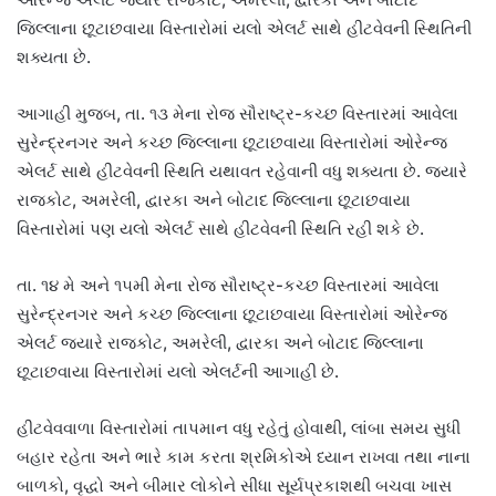
જિલ્લાના છૂટાછવાયા વિસ્તારોમાં યલો એલર્ટ સાથે હીટવેવની સ્થિતિની
શક્યતા છે.
આગાહી મુજબ, તા. ૧૩ મેના રોજ સૌરાષ્ટ્ર-કચ્છ વિસ્તારમાં આવેલા
સુરેન્દ્રનગર અને કચ્છ જિલ્લાના છૂટાછવાયા વિસ્તારોમાં ઓરેન્જ
એલર્ટ સાથે હીટવેવની સ્થિતિ યથાવત રહેવાની વધુ શક્યતા છે. જ્યારે
રાજકોટ, અમરેલી, દ્વારકા અને બોટાદ જિલ્લાના છૂટાછવાયા
વિસ્તારોમાં પણ યલો એલર્ટ સાથે હીટવેવની સ્થિતિ રહી શકે છે.
તા. ૧૪ મે અને ૧૫મી મેના રોજ સૌરાષ્ટ્ર-કચ્છ વિસ્તારમાં આવેલા
સુરેન્દ્રનગર અને કચ્છ જિલ્લાના છૂટાછવાયા વિસ્તારોમાં ઓરેન્જ
એલર્ટ જ્યારે રાજકોટ, અમરેલી, દ્વારકા અને બોટાદ જિલ્લાના
છૂટાછવાયા વિસ્તારોમાં યલો એલર્ટની આગાહી છે.
હીટવેવવાળા વિસ્તારોમાં તાપમાન વધુ રહેતું હોવાથી, લાંબા સમય સુધી
બહાર રહેતા અને ભારે કામ કરતા શ્રમિકોએ ધ્યાન રાખવા તથા નાના
બાળકો, વૃદ્ધો અને બીમાર લોકોને સીધા સૂર્યપ્રકાશથી બચવા ખાસ