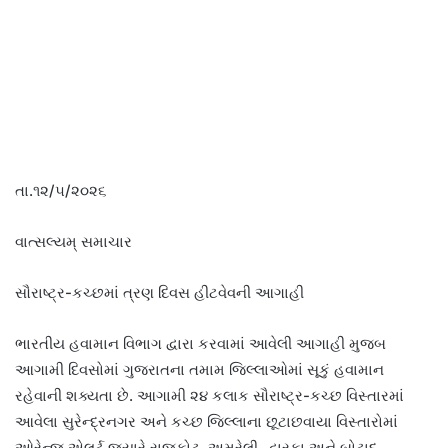
તા.૧૨/૫/૨૦૨૬
વાત્સલ્યમ્ સમાચાર
સૌરાષ્ટ્ર-કચ્છમાં ત્રણ દિવસ હીટવેવની આગાહી
ભારતીય હવામાન વિભાગ દ્વારા કરવામાં આવેલી આગાહી મુજબ
આગામી દિવસોમાં ગુજરાતના તમામ જિલ્લાઓમાં સૂકું હવામાન
રહેવાની શક્યતા છે. આગામી ૨૪ કલાક સૌરાષ્ટ્ર-કચ્છ વિસ્તારમાં
આવેલા સુરેન્દ્રનગર અને કચ્છ જિલ્લાના છૂટાછવાયા વિસ્તારોમાં
ઓરેન્જ એલર્ટ જ્યારે રાજકોટ, અમરેલી, દ્વારકા અને બોટાદ