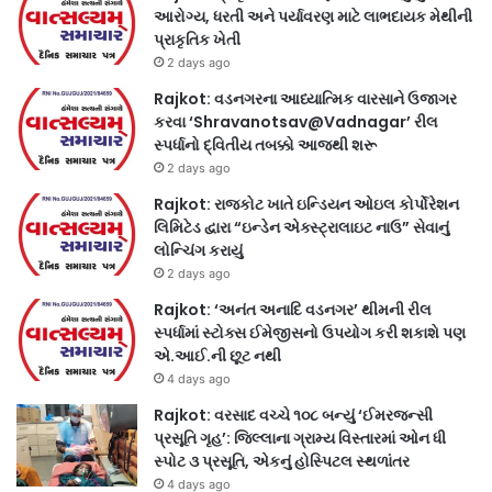
આરોગ્ય, ધરતી અને પર્યાવરણ માટે લાભદાયક મેથીની
પ્રાકૃતિક ખેતી
2 days ago
Rajkot: વડનગરના આધ્યાત્મિક વારસાને ઉજાગર
કરવા ‘Shravanotsav@Vadnagar’ રીલ
સ્પર્ધાનો દ્વિતીય તબક્કો આજથી શરૂ
2 days ago
Rajkot: રાજકોટ ખાતે ઇન્ડિયન ઓઇલ કોર્પોરેશન
લિમિટેડ દ્વારા “ઇન્ડેન એક્સ્ટ્રાલાઇટ નાઉ” સેવાનું
લોન્ચિંગ કરાયું
2 days ago
Rajkot: ‘અનંત અનાદિ વડનગર’ થીમની રીલ
સ્પર્ધામાં સ્ટોક્સ ઈમેજીસનો ઉપયોગ કરી શકાશે પણ
એ.આઈ.ની છૂટ નથી
4 days ago
Rajkot: વરસાદ વચ્ચે ૧૦૮ બન્યું ‘ઈમરજન્સી
પ્રસૂતિ ગૃહ’: જિલ્લાના ગ્રામ્ય વિસ્તારમાં ઓન ધી
સ્પોટ ૩ પ્રસૂતિ, એકનું હોસ્પિટલ સ્થળાંતર
4 days ago