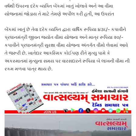
વર્ષથી ઉપરના દરેક વ્યક્તિ બેંકમાં ખાતું ખોલાવે અને આ વીમા
યોજનામાં જોડાય તે માટે તેમણે અપીલ કરી હતી, આ ઉપરાંત
બેંકમાં ખાતું છે તેવા દરેક વ્યક્તિ દ્વારા વાર્ષિક રૂપિયા ૪૩૬/- કપાવીને
પ્રધાનમંત્રી જીવન જ્યોત વીમા યોજના અને માત્ર રૂપિયા ૨૦/-
કપાવીને પ્રધાનમંત્રી સુરક્ષા વીમા યોજના અંતર્ગત વીમો લેવામાં આવે
તે જરૂરી છે. ખાતેદાર આકસ્મિક કોઈપણ રીતે મૃત્યુ પામે કે
અકસ્માતમાં મૃત્યુના સમય પર વારસદારને રૂપિયા બે લાખની વીમા ની
રકમ મળવા પાત્ર થાય છે.