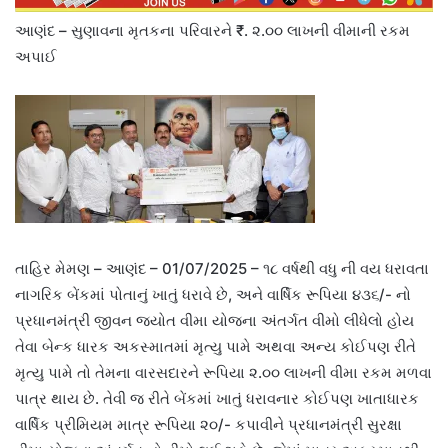
આણંદ – સુણાવના મૃતકના પરિવારને ₹. ૨.૦૦ લાખની વીમાની રકમ
અપાઈ
તાહિર મેમણ – આણંદ – 01/07/2025 – ૧૮ વર્ષથી વધુ ની વય ધરાવતા
નાગરિક બેંકમાં પોતાનું ખાતું ધરાવે છે, અને વાર્ષિક રૂપિયા ૪૩૬/- નો
પ્રધાનમંત્રી જીવન જ્યોત વીમા યોજના અંતર્ગત વીમો લીધેલો હોય
તેવા બેન્ક ધારક અકસ્માતમાં મૃત્યુ પામે અથવા અન્ય કોઈપણ રીતે
મૃત્યુ પામે તો તેમના વારસદારને રૂપિયા ૨.૦૦ લાખની વીમા રકમ મળવા
પાત્ર થાય છે. તેવી જ રીતે બેંકમાં ખાતું ધરાવનાર કોઈપણ ખાતાધારક
વાર્ષિક પ્રીમિયમ માત્ર રૂપિયા ૨૦/- કપાવીને પ્રધાનમંત્રી સુરક્ષા