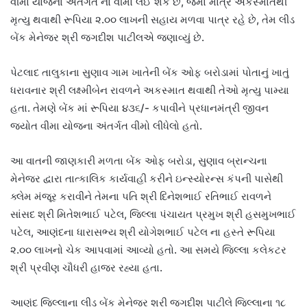
વીમા યોજના અંતર્ગત નો વીમો લઈ શકે છે, જેમાં માત્ર અકસ્માતથી
મૃત્યુ થવાથી રૂપિયા ૨.૦૦ લાખની સહાય મળવા પાત્ર રહે છે, તેમ લીડ
બેંક મેનેજર શ્રી જગદીશ પાટીલએ જણાવ્યું છે.
પેટલાદ તાલુકાના સુણાવ ગામ ખાતેની બેંક ઓફ બરોડામાં પોતાનું ખાતું
ધરાવનાર શ્રી લક્ષ્મીબેન રાવળને અકસ્માત થવાથી તેઓ મૃત્યુ પામ્યા
હતા. તેમણે બેંક માં રૂપિયા ૪૩૬/- કપાવીને પ્રધાનમંત્રી જીવન
જ્યોત વીમા યોજના અંતર્ગત વીમો લીધેલો હતો.
આ વાતની જાણકારી મળતા બેંક ઓફ બરોડા, સુણાવ બ્રાન્ચના
મેનેજર દ્વારા તાત્કાલિક કાર્યવાહી કરીને ઇન્સ્યોરન્સ કંપની પાસેથી
ક્લેમ મંજૂર કરાવીને તેમના પતિ શ્રી દિનેશભાઈ રતિભાઈ રાવળને
સાંસદ શ્રી મિતેશભાઈ પટેલ, જિલ્લા પંચાયત પ્રમુખ શ્રી હસમુખભાઈ
પટેલ, આણંદના ધારાસભ્ય શ્રી યોગેશભાઈ પટેલ ના હસ્તે રૂપિયા
૨.૦૦ લાખનો ચેક આપવામાં આવ્યો હતો. આ સમયે જિલ્લા કલેકટર
શ્રી પ્રવીણ ચૌધરી હાજર રહ્યા હતા.
આણંદ જિલ્લાના લીડ બેંક મેનેજર શ્રી જગદીશ પાટીલે જિલ્લાના ૧૮