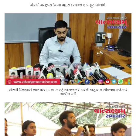
મોરબી મચ્છુ-૩ ડેમના વઘુ ૭ દરવાજા ૬.૫ ફૂટ ખોલાશે
મોરબી જિલ્લામાં ભારે વરસાદ ના કારણે બિનજરૂરી ઘરની બહાર ન નીકળવા કલેક્ટરે
અપીલ કરી