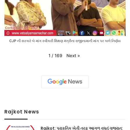
CJP ની સરકારે બે માંગ સ્વીકારી શિક્ષણ મંત્રીના રાજીનામાની માંગ પર કાલે નિર્ણય
Next
»
1
/
169
Rajkot News
Rajkot: પ્રાકૃતિક ખેતી તરફ આગળ વધતું ગુજરાત: