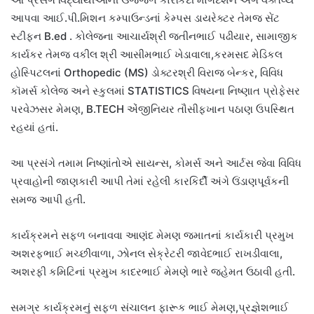
આપવા આઈ.પી.મિશન કમ્પાઉન્ડનાં કેમ્પસ ડાયરેક્ટર તેમજ સેંટ
સ્ટીફન B.ed . કોલેજના આચાર્યશ્રી જતીનભાઈ પઢીયાર, સામાજીક
કાર્યકર તેમજ વકીલ શ્રી આસીમભાઈ ખેડાવાલા,કરમસદ મેડિકલ
હોસ્પિટલનાં Orthopedic (MS) ડોક્ટરશ્રી વિરાજ બેન્કર, વિવિધ
કૉમર્સ કોલેજ અને સ્કુલમાં STATISTICS વિષયના નિષ્ણાત પ્રોફેસર
પરવેઝસર મેમણ, B.TECH એંજીનિયર તૌસીફખાન પઠાણ ઉપસ્થિત
રહયાં હતાં.
આ પ્રસંગે તમામ નિષ્ણાંતોએ સાયન્સ, કોમર્સ અને આર્ટસ જેવા વિવિધ
પ્રવાહોની જાણકારી આપી તેમાં રહેલી કારકિર્દી અંગે ઉંડાણપૂર્વકની
સમજ આપી હતી.
કાર્યક્રમને સફળ બનાવવા આણંદ મેમણ જમાતનાં કાર્યકારી પ્રમુખ
અશરફભાઈ મચ્છીવાળા, ઝોનલ સેક્રેટરી જાવેદભાઈ રાખડીવાલા,
અશરફી કમિટિનાં પ્રમુખ કાદરભાઈ મેમણે ભારે જહેમત ઉઠાવી હતી.
સમગ્ર કાર્યક્રમનું સફળ સંચાલન ફારૂક ભાઈ મેમણ,પ્રજ્ઞેશભાઈ