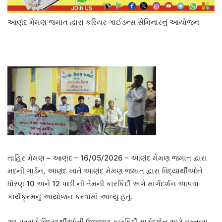
આણંદ મેમણ જમાત દ્વારા કરિયર ગાઈડન્સ સેમિનારનું આયોજન
તાહિર મેમણ – આણંદ – 16/05/2026 – આણંદ મેમણ જમાત દ્વારા
મદની ગાર્ડન, આણંદ ખાતે આણંદ મેમણ જમાત દ્વારા વિદ્યાર્થીઓને
ધોરણ 10 અને 12 પછી ની તેમની કારકિર્દી અંગે માર્ગદર્શન આપવા
કાર્યક્રમનું આયોજન કરવામાં આવ્યું હતું.
આ પ્રસંગે વિદ્યાર્થીઓની ઉજ્જળ કારકિર્દી માર્ગદર્શન અંગે વક્તવ્ય