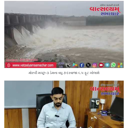
મોરબી મચ્છુ-૩ ડેમના વઘુ ૭ દરવાજા ૬.૫ ફૂટ ખોલાશે