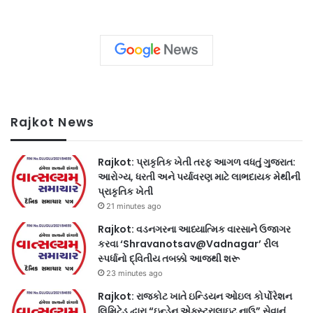
Rajkot News
Rajkot: પ્રાકૃતિક ખેતી તરફ આગળ વધતું ગુજરાત:
આરોગ્ય, ધરતી અને પર્યાવરણ માટે લાભદાયક મેથીની
પ્રાકૃતિક ખેતી
21 minutes ago
Rajkot: વડનગરના આધ્યાત્મિક વારસાને ઉજાગર
કરવા ‘Shravanotsav@Vadnagar’ રીલ
સ્પર્ધાનો દ્વિતીય તબક્કો આજથી શરૂ
23 minutes ago
Rajkot: રાજકોટ ખાતે ઇન્ડિયન ઓઇલ કોર્પોરેશન
લિમિટેડ દ્વારા “ઇન્ડેન એક્સ્ટ્રાલાઇટ નાઉ” સેવાનું