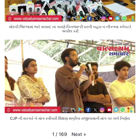
મોરબી જિલ્લામાં ભારે વરસાદ ના કારણે બિનજરૂરી ઘરની બહાર ન નીકળવા કલેક્ટરે
અપીલ કરી
CJP ની સરકારે બે માંગ સ્વીકારી શિક્ષણ મંત્રીના રાજીનામાની માંગ પર કાલે નિર્ણય
Next
»
1
/
169