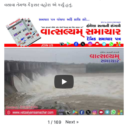
વસાવા તેમજ કૈફસર વહોરા એ કર્યું હતું.
Next
»
1
/
169