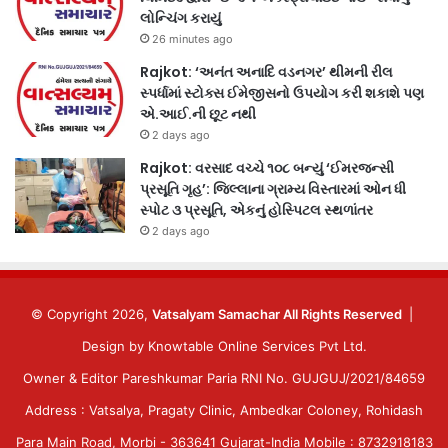
લોન્ચિંગ કરાયું
26 minutes ago
Rajkot: ‘અનંત અનાદિ વડનગર’ થીમની રીલ
સ્પર્ધામાં સ્ટોક્સ ઈમેજીસનો ઉપયોગ કરી શકાશે પણ
એ.આઈ.ની છૂટ નથી
2 days ago
Rajkot: વરસાદ વચ્ચે ૧૦૮ બન્યું ‘ઈમરજન્સી
પ્રસૂતિ ગૃહ’: જિલ્લાના ગ્રામ્ય વિસ્તારમાં ઓન ધી
સ્પોટ ૩ પ્રસૂતિ, એકનું હોસ્પિટલ સ્થળાંતર
2 days ago
© Copyright 2026,
Vatsalyam Samachar All Rights Reserved
|
Design by
Knowtable Online Services Pvt Ltd.
Owner & Editor Pareshkumar Paria RNI No. GUJGUJ/2021/84659
Address : Vatsalya, Pragaty Clinic, Ambedkar Coloney, Rohidash
Para Main Road, Morbi - 363641 Gujarat-India Mobile : 8732918183