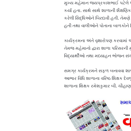
મુખ્ય મહેમાન જયપ્રકાશભાઈ પટેલે પ
કર્યા હતા. સાથે સાથે શાળાની શૈક્ષણિક 
કરેલી સિદ્ધિઓને બિરદાવી હતી. તેમણે
હતી તથા વાલીઓને પોતાના બાળકોને 
કાર્યક્રમના અંતે વૃક્ષારોપણ કરવામાં
તેમજ મહેમાનો દ્વારા શાળા પરિસરની મ
વિદ્યાર્થીઓ તથા મધ્યાહન ભોજન સંચ
સમગ્ર કાર્યક્રમને સફળ બનાવવા શા
આભાર વિધિ શાળાના વરિષ્ઠ શિક્ષક દે
શાળાના શિક્ષક રમેશકુમાર બી. ચૌહાણ દ્