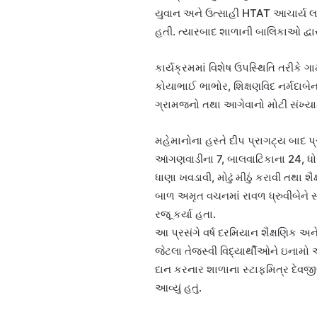
યુવાન અને ઉત્સાહી HTAT આચાર્ય લખ
હતી. ત્યારબાદ શાળાની બાલિકાઓ દ્વારા
કાર્યક્રમમાં વિશેષ ઉપસ્થિતિ તરીકે
કોયાભાઈ ભાભોર, શિક્ષણવિદ નર્મદા
ગ્રામજનો તથા આગેવાનો મોટી સંખ્યામ
મહેમાનોના હસ્તે દીપ પ્રાગટ્ય બાદ પ
આંગણવાડીના 7, બાલવાટિકાના 24, ધો
ધાણા ખવડાવી, મોઢું મીઠું કરાવી તથા 
બાળ અમૃત વચનમાં રાવળ ધ્રુવીબેને 
રજૂ કર્યા હતા.
આ પ્રસંગે વર્ષ દરમિયાન શૈક્ષણિક અને 
જેટલા તેજસ્વી વિદ્યાર્થીઓને ઇનામો 
દાન કરનાર શાળાના સ્ટાફમિત્ર દેવજીભ
આવ્યું હતું.