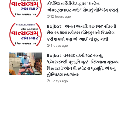
કોર્પોરેશન લિમિટેડ દ્વારા “ઇન્ડેન
એક્સ્ટ્રાલાઇટ નાઉ” સેવાનું લોન્ચિંગ કરાયું
12 hours ago
Rajkot: ‘અનંત અનાદિ વડનગર’ થીમની
રીલ સ્પર્ધામાં સ્ટોક્સ ઈમેજીસનો ઉપયોગ
કરી શકાશે પણ એ.આઈ.ની છૂટ નથી
3 days ago
Rajkot: વરસાદ વચ્ચે ૧૦૮ બન્યું
‘ઈમરજન્સી પ્રસૂતિ ગૃહ’: જિલ્લાના ગ્રામ્ય
વિસ્તારમાં ઓન ધી સ્પોટ ૩ પ્રસૂતિ, એકનું
હોસ્પિટલ સ્થળાંતર
3 days ago