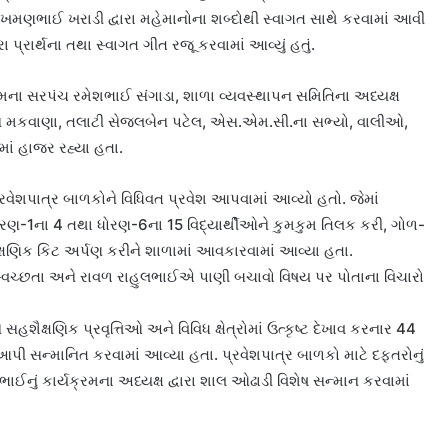
મણભાઈ ખરાડી દ્વારા મહેમાનોના શબ્દોથી સ્વાગત સાથે કરવામાં આવી
 પ્રાર્થના તથા સ્વાગત ગીત રજૂ કરવામાં આવ્યું હતું.
 ગામના સરપંચ રમેશભાઈ સંગાડા, શાળા વ્યવસ્થાપન સમિતિના અધ્યક્ષ
બેન મકવાણા, તલાટી સેજલબેન પટેલ, એસ.એમ.સી.ના સભ્યો, વાલીઓ,
ાં હાજર રહ્યા હતા.
્રવેશપાત્ર બાળકોને વિધિવત પ્રવેશ આપવામાં આવ્યો હતો. જેમાં
રણ-1ના 4 તથા ધોરણ-6ના 15 વિદ્યાર્થીઓને કુમકુમ તિલક કરી, ગોળ-
શૈક્ષણિક કિટ અર્પણ કરીને શાળામાં આવકારવામાં આવ્યા હતા.
સ્વચ્છતા અને રાવળ રાહુલભાઈએ પાણી બચાવો વિષય પર પોતાના વિચારો
સહશૈક્ષણિક પ્રવૃત્તિઓ અને વિવિધ ક્ષેત્રોમાં ઉત્કૃષ્ટ દેખાવ કરનાર 44
આપી સન્માનિત કરવામાં આવ્યા હતા. પ્રવેશપાત્ર બાળકો માટે દફતરોનું
ાઈનું કાર્યક્રમના અધ્યક્ષ દ્વારા શાલ ઓઢાડી વિશેષ સન્માન કરવામાં