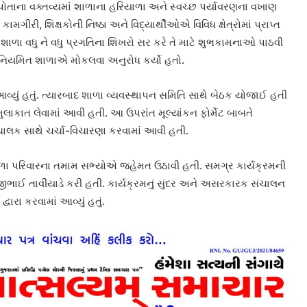
ોતાના વક્તવ્યમાં શાળાના હરિયાળા અને સ્વચ્છ પર્યાવરણના વખાણ
કામગીરી, શિક્ષકોની નિષ્ઠા અને વિદ્યાર્થીઓએ વિવિધ ક્ષેત્રોમાં પ્રાપ્ત
 શાળા વધુ ને વધુ પ્રગતિના શિખરો સર કરે તે માટે શુભકામનાઓ પાઠવી
નિયમિત શાળાએ મોકલવા અનુરોધ કર્યો હતો.
 આવ્યું હતું. ત્યારબાદ શાળા વ્યવસ્થાપન સમિતિ સાથે બેઠક યોજાઈ હતી
ુલાકાત લેવામાં આવી હતી. આ ઉપરાંત મૂલ્યાંકન ફોર્મેટ બાબતે
ાલક સાથે ચર્ચા-વિચારણા કરવામાં આવી હતી.
ળા પરિવારના તમામ સભ્યોએ જહેમત ઉઠાવી હતી. સમગ્ર કાર્યક્રમની
વજીભાઈ તાવીયાડે કરી હતી. કાર્યક્રમનું સુંદર અને અસરકારક સંચાલન
વારા કરવામાં આવ્યું હતું.