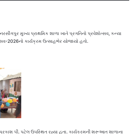
રસીંગપુર મુખ્ય પ્રાથમિક શાળા ખાતે પ્રગતિનો પ્રવેશોત્સવ, કન્યા
્સવ-2026નો કાર્યક્રમ ઉત્સાહભેર યોજાયો હતો.
યપ્રકાશ પી. પટેલ ઉપસ્થિત રહ્યા હતા. કાર્યક્રમની શરૂઆત શાળાના