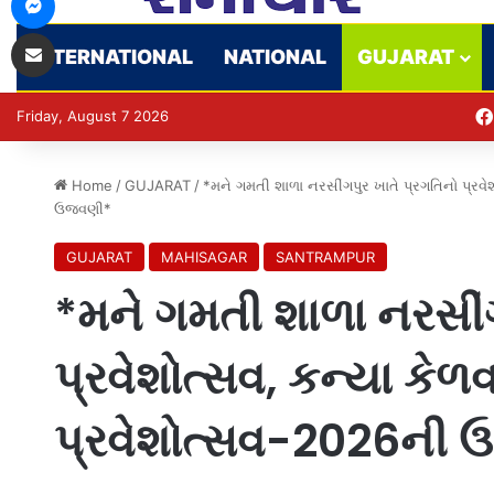
Share via Email
INTERNATIONAL
NATIONAL
GUJARAT
Friday, August 7 2026
Home
/
GUJARAT
/
*મને ગમતી શાળા નરસીંગપુર ખાતે પ્રગતિનો પ્રવે
ઉજવણી*
GUJARAT
MAHISAGAR
SANTRAMPUR
*મને ગમતી શાળા નરસીંગ
પ્રવેશોત્સવ, કન્યા કે
પ્રવેશોત્સવ-2026ની 