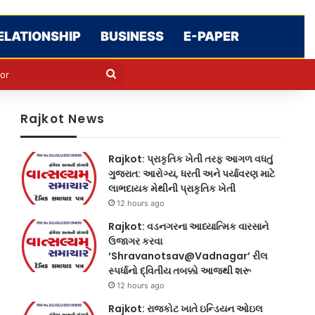
ELATIONSHIP
BUSINESS
E-PAPER
e
n
Search
for
Rajkot News
Rajkot: પ્રાકૃતિક ખેતી તરફ આગળ વધતું
ગુજરાત: આરોગ્ય, ધરતી અને પર્યાવરણ માટે
લાભદાયક મેથીની પ્રાકૃતિક ખેતી
12 hours ago
Rajkot: વડનગરના આધ્યાત્મિક વારસાને
ઉજાગર કરવા
‘Shravanotsav@Vadnagar’ રીલ
સ્પર્ધાનો દ્વિતીય તબક્કો આજથી શરૂ
12 hours ago
Rajkot: રાજકોટ ખાતે ઇન્ડિયન ઓઇલ