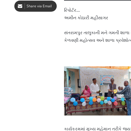
Share via Email
રિપોર્ટર…
અમીન કોઠારી મહીસાગર
સંતરામપુર તાલુકાની મને ગમતી શાળા ન
કેળવણી મહોત્સવ અને શાળા પ્રવેશોત
કાર્યક્રમમાં મુખ્ય મહેમાન તરીકે જ