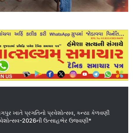
ગપુર ખાતે પ્રગતિનો પ્રવેશોત્સવ, કન્યા કેળવણી
રવેશોત્સવ-2026ની ઉત્સાહભેર ઉજવણી*