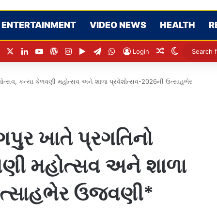
ENTERTAINMENT
VIDEO NEWS
HEALTH
R
Facebook
X
LinkedIn
YouTube
WordPress
Instagram
Google Play
Telegram
WhatsApp
Random Articl
Switch ski
Login
શોત્સવ, કન્યા કેળવણી મહોત્સવ અને શાળા પ્રવેશોત્સવ-2026ની ઉત્સાહભેર
પુર ખાતે પ્રગતિનો
ળવણી મહોત્સવ અને શાળા
ઉત્સાહભેર ઉજવણી*