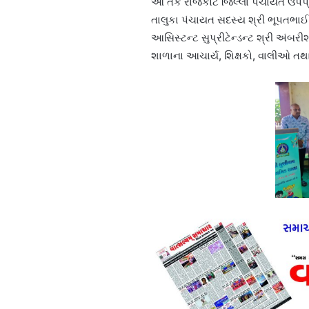
આ તકે રાજકોટ જિલ્લા પંચાયત ઉપપ્રમ
તાલુકા પંચાયત સદસ્ય શ્રી ભૂપતભાઈ
આસિસ્ટન્ટ સુપ્રીટેન્ડન્ટ શ્રી અંબર
શાળાના આચાર્ય, શિક્ષકો, વાલીઓ તથા