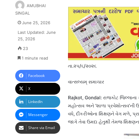
AMUBHAI
SINGAL
June 25, 2026
Last Updated: June
25, 2026
23
1 minute read
તા.૨૫/૬/૨૦૨૬
Facebook
વાત્સલ્યમ્ સમાચાર
X
Rajkot, Gondal: રાજકોટ જિલ્લાના 
LinkedIn
મહોત્સવ અને ‘શાળા પ્રવેશોત્સવ’ની 
વધે, દીકરીઓના શિક્ષણને વેગ મળે, પ્
Messenger
જાગે તેવા ઉમદા હેતુથી તેમજ શિક્ષણ
Share via Email