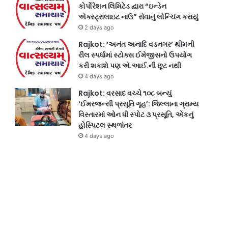
કોર્પોરેશન લિમિટેડ દ્વારા “ઇન્ડેન
એક્સ્ટ્રાલાઇટ નાઉ” સેવાનું લોન્ચિંગ કરાયું
2 days ago
Rajkot: ‘અનંત અનાદિ વડનગર’ થીમની
રીલ સ્પર્ધામાં સ્ટોક્સ ઈમેજીસનો ઉપયોગ
કરી શકાશે પણ એ.આઈ.ની છૂટ નથી
4 days ago
Rajkot: વરસાદ વચ્ચે ૧૦૮ બન્યું
‘ઈમરજન્સી પ્રસૂતિ ગૃહ’: જિલ્લાના ગ્રામ્ય
વિસ્તારમાં ઓન ધી સ્પોટ ૩ પ્રસૂતિ, એકનું
હોસ્પિટલ સ્થળાંતર
4 days ago