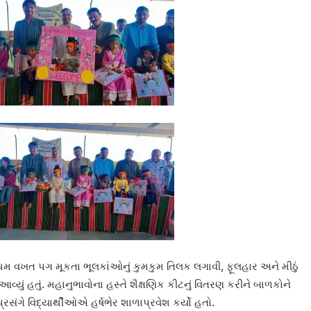
્રથમ વખત પગ મૂકતા ભૂલકાંઓનું કુમકુમ તિલક લગાવી, ફૂલહાર અને મીઠું
ં આવ્યું હતું. મહાનુભાવોના હસ્તે શૈક્ષણિક કીટનું વિતરણ કરીને બાળકોને
રસંગે વિદ્યાર્થીઓએ હર્ષભેર શાળાપ્રવેશ કર્યો હતો.