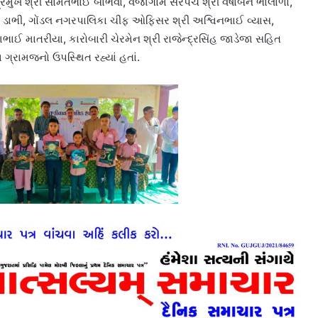
ુખ શ્રી સામંતભાઈ બાંભવા, વેજાગામ સરપંચ શ્રી વર્ષાબેન ભાલાળા,
 ડાભી, ગોંડલ નગરપાલિકા ચીફ ઓફિસર શ્રી અશ્વિનભાઈ વ્યાસ,
ીશભાઈ માતરીયા, કારોબારી ચેરમેન શ્રી રાજેન્દ્રસિંહ જાડેજા સહિત
 ગ્રામજનો ઉપસ્થિત રહ્યાં હતાં.