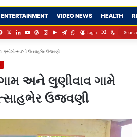
ENTERTAINMENT
VIDEO NEWS
HEALTH
R
Facebook
X
LinkedIn
YouTube
WordPress
Instagram
Google Play
Telegram
WhatsApp
Random Artic
Switch sk
Login
ળા પ્રવેશોત્સવ’ની ઉત્સાહભેર ઉજવણી
O
ગામ અને લુણીવાવ ગામે
 ઉત્સાહભેર ઉજવણી