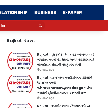
ELATIONSHIP
BUSINESS
E-PAPER
le
in
Search
for
Rajkot News
Rajkot: પ્રાકૃતિક ખેતી તરફ આગળ વધતું
ગુજરાત: આરોગ્ય, ધરતી અને પર્યાવરણ માટે
લાભદાયક મેથીની પ્રાકૃતિક ખેતી
2 days ago
Rajkot: વડનગરના આધ્યાત્મિક વારસાને
ઉજાગર કરવા
‘Shravanotsav@Vadnagar’ રીલ
સ્પર્ધાનો દ્વિતીય તબક્કો આજથી શરૂ
2 days ago
Rajkot: રાજકોટ ખાતે ઇન્ડિયન ઓઇલ