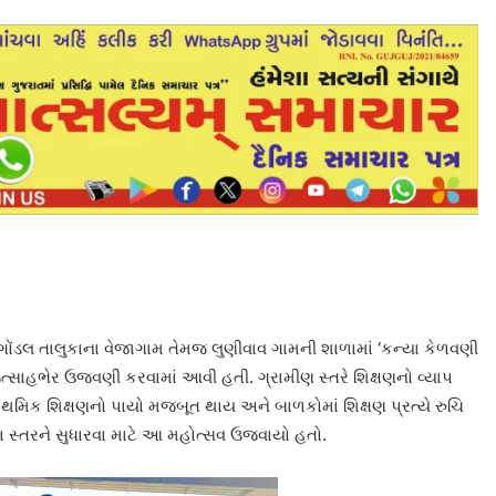
ગોંડલ તાલુકાના વેજાગામ તેમજ લુણીવાવ ગામની શાળામાં ‘કન્યા કેળવણી
ઉત્સાહભેર ઉજવણી કરવામાં આવી હતી. ગ્રામીણ સ્તરે શિક્ષણનો વ્યાપ
રાથમિક શિક્ષણનો પાયો મજબૂત થાય અને બાળકોમાં શિક્ષણ પ્રત્યે રુચિ
ના સ્તરને સુધારવા માટે આ મહોત્સવ ઉજવાયો હતો.