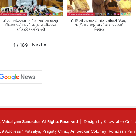
મોરબી જિલ્લામાં ભારે વરસાદ ના કારણે
CJP ની સરકારે બે માંગ સ્વીકારી શિક્ષણ
બિનજરૂરી ઘરની બહાર ન નીકળવા
મંત્રીના રાજીનામાની માંગ પર કાલે
કલેક્ટરે અપીલ કરી
નિર્ણય
Next
»
1
/
169
6,
Vatsalyam Samachar All Rights Reserved
| Design by
Knowtable Online
 Address : Vatsalya, Pragaty Clinic, Ambedkar Coloney, Rohidash Para 