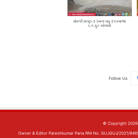
મોરબી મચ્છુ-૩ ડેમના વઘુ ૭ દરવાજા
૬.૫ ફૂટ ખોલાશે
Follow Us
© Copyright 202
Owner & Editor Pareshkumar Paria RNI No. GUJGUJ/2021/84659