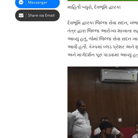
Messenger
માહિતી બ્યુરો, દેવભૂમિ દ્વારકા
Share via Email
દેવભૂમિ દ્વારકા જિલ્લા સેવા સદન, ખંભ
તંત્ર દ્વારા જિલ્લા આરોગ્ય શાખાના
આવ્યું હતું, જેમાં જિલ્લા સેવા સદન
આવી હતી. કેમ્પમાં બ્લડ પ્રેશર અને
અને માર્ગદર્શન પૂરું પાડવામાં આવ્યું હતુ