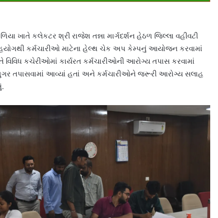
ાળિયા ખાતે કલેકટર શ્રી રાજેશ તન્ના માર્ગદર્શન હેઠળ જિલ્લા વહીવટી
 સહયોગથી કર્મચારીઓ માટેના હેલ્થ ચેક અપ કેમ્પનું આયોજન કરવામાં
 ખાતે વિવિધ કચેરીઓમાં કાર્યરત કર્મચારીઓની આરોગ્ય તપાસ કરવામાં
 શુગર તપાસવામાં આવ્યાં હતાં અને કર્મચારીઓને જરૂરી આરોગ્ય સલાહ
ં.