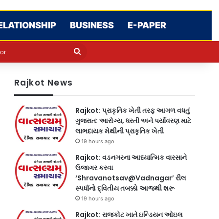
ELATIONSHIP
BUSINESS
E-PAPER
e
n
Search
for
Rajkot News
Rajkot: પ્રાકૃતિક ખેતી તરફ આગળ વધતું
ગુજરાત: આરોગ્ય, ધરતી અને પર્યાવરણ માટે
લાભદાયક મેથીની પ્રાકૃતિક ખેતી
19 hours ago
Rajkot: વડનગરના આધ્યાત્મિક વારસાને
ઉજાગર કરવા
‘Shravanotsav@Vadnagar’ રીલ
સ્પર્ધાનો દ્વિતીય તબક્કો આજથી શરૂ
19 hours ago
Rajkot: રાજકોટ ખાતે ઇન્ડિયન ઓઇલ