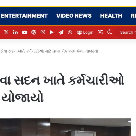
ENTERTAINMENT
VIDEO NEWS
HEALTH
R
Facebook
X
LinkedIn
YouTube
WordPress
Instagram
Google Play
Telegram
WhatsApp
Random Articl
Switch ski
Login
લા સેવા સદન ખાતે કર્મચારીઓ માટે હેલ્થ ચેક અપ કેમ્પ યોજાયો
 સેવા સદન ખાતે કર્મચારીઓ
પ યોજાયો