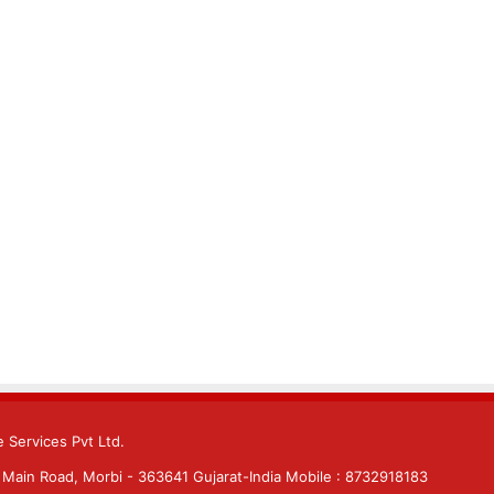
 Services Pvt Ltd.
Main Road, Morbi - 363641 Gujarat-India Mobile : 8732918183