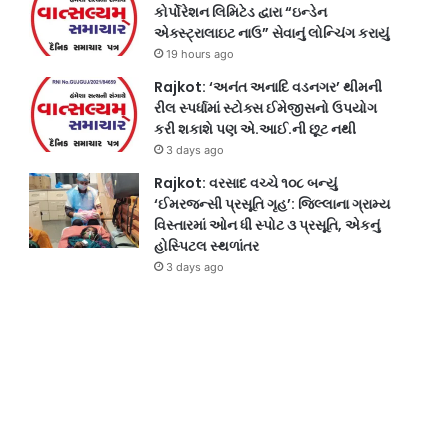
કોર્પોરેશન લિમિટેડ દ્વારા “ઇન્ડેન
એક્સ્ટ્રાલાઇટ નાઉ” સેવાનું લોન્ચિંગ કરાયું
19 hours ago
Rajkot: ‘અનંત અનાદિ વડનગર’ થીમની
રીલ સ્પર્ધામાં સ્ટોક્સ ઈમેજીસનો ઉપયોગ
કરી શકાશે પણ એ.આઈ.ની છૂટ નથી
3 days ago
Rajkot: વરસાદ વચ્ચે ૧૦૮ બન્યું
‘ઈમરજન્સી પ્રસૂતિ ગૃહ’: જિલ્લાના ગ્રામ્ય
વિસ્તારમાં ઓન ધી સ્પોટ ૩ પ્રસૂતિ, એકનું
હોસ્પિટલ સ્થળાંતર
3 days ago