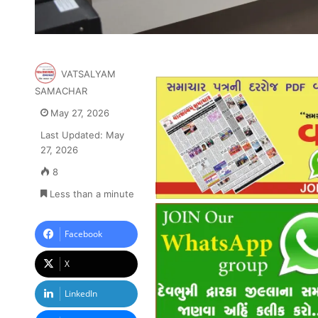
VATSALYAM
SAMACHAR
May 27, 2026
Last Updated: May
27, 2026
8
Less than a minute
Facebook
X
LinkedIn