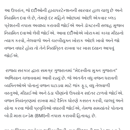
આ ઉપરાંત, જે દર્દીઓની હાયપરટેન્શનની સારવાર હાલ ચાલુ છે અને
નિયમિત દવા લે છે, તેમણે દર મહિને ઓછામાં ઓછી એકવાર બ્લડ
પ્રેશરની તપાસ અવશ્ય કરાવવી જોઈએ અને ડૉક્ટરની સલાહ મુજબ
નિયમિત દવાઓ લેવી જોઈએ. આવા દર્દીઓએ ખોરાકમાં કાચા મીઠાનો
ત્યાગ કરવો, તેલવાળો અને ચરબીયુક્ત ખોરાક ઓછો ખાવો અને જો
વજન વધારે હોય તો તેને નિયંત્રિત રાખવા પર ખાસ ધ્યાન આપવું
જોઈએ.
રાજ્ય સરકાર દ્વારા સમગ્ર ગુજરાતમાં “મેદસ્વીતા મુક્ત ગુજરાત”
અભિયાન ચલાવવામાં આવી રહ્યું છે. જે અંતર્ગત વધુ વજન ધરાવતી
વ્યક્તિઓએ પોતાનું વજન ઘટાડવા માટે જંક ફૂડ, વધુ તેલવાળી
વસ્તુઓ, મીઠાઈઓ અને ઠંડા પીણાંનો ઉપયોગ સદંતર ટાળવો જોઈએ.
વજન નિયંત્રણમાં રાખવા માટે દૈનિક ધોરણે કસરત કરવી, ચાલવું અને
યોગા કરવા જેવી પ્રવૃત્તિઓ વધારવી જોઈએ, તેમજ સમયાંતરે પોતાના
બોડી માસ ઇન્ડેક્ષ (BMI)ની તપાસ કરાવવી હિતાવહ છે.