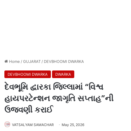
Home
/
GUJARAT
/
DEVBHOOMI DWARKA
DEVBHOOMI DWARKA
DWARKA
દેવભૂમિ દ્વારકા જિલ્લામાં “વિશ્વ
હાયપરટેન્શન જાગૃતિ સપ્તાહ”ની
ઉજવણી કરાઈ
VATSALYAM SAMACHAR
May 25, 2026