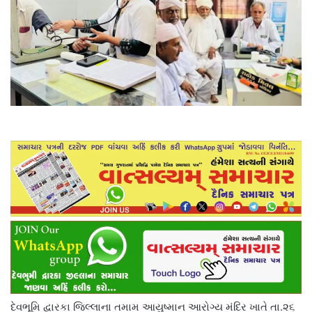
દેવભૂમિ દ્વારકા જિલ્લાના તમામ આયુષ્માન આરોગ્ય મંદિર ખાતે તા.૨૬