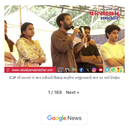
CJP ની સરકારે બે માંગ સ્વીકારી શિક્ષણ મંત્રીના રાજીનામાની માંગ પર કાલે નિર્ણય
Next
»
1
/
169