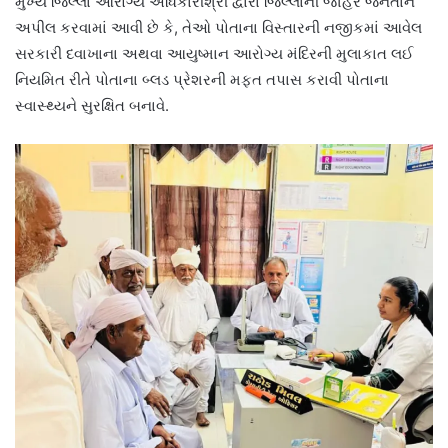
મુખ્ય જિલ્લા આરોગ્ય અધિકારીશ્રી દ્વારા જિલ્લાની જાહેર જનતાને
અપીલ કરવામાં આવી છે કે, તેઓ પોતાના વિસ્તારની નજીકમાં આવેલ
સરકારી દવાખાના અથવા આયુષ્માન આરોગ્ય મંદિરની મુલાકાત લઈ
નિયમિત રીતે પોતાના બ્લડ પ્રેશરની મફત તપાસ કરાવી પોતાના
સ્વાસ્થ્યને સુરક્ષિત બનાવે.