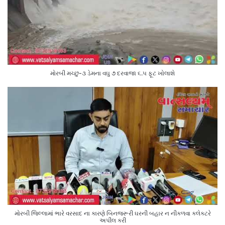
મોરબી મચ્છુ-૩ ડેમના વઘુ ૭ દરવાજા ૬.૫ ફૂટ ખોલાશે
મોરબી જિલ્લામાં ભારે વરસાદ ના કારણે બિનજરૂરી ઘરની બહાર ન નીકળવા કલેક્ટરે
અપીલ કરી