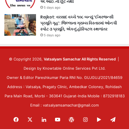
એ.આઈ.ની છૂટ નથી
5 days ago
Rajkot: વરસાદ વચ્ચે ૧૦૮ બન્યું ‘ઈમરજન્સી
પ્રસૂતિ ગૃહ’: જિલ્લાના ગ્રામ્ય વિસ્તારમાં ઓન ધી
સ્પોટ ૩ પ્રસૂતિ, એકનું હોસ્પિટલ સ્થળાંતર
5 days ago
© Copyright 2026,
Vatsalyam Samachar All Rights Reserved
|
Design by
Knowtable Online Services Pvt Ltd.
Owner & Editor Pareshkumar Paria RNI No. GUJGUJ/2021/84659
Address : Vatsalya, Pragaty Clinic, Ambedkar Coloney, Rohidash
Para Main Road, Morbi - 363641 Gujarat-India Mobile : 8732918183
Email : vatsalyamsamachar@gmail.com
Facebook
X
LinkedIn
YouTube
WordPress
Instagram
Google
Tele