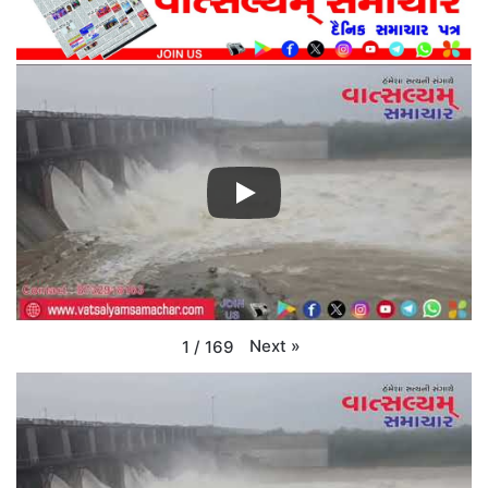
Next
»
1
/
169