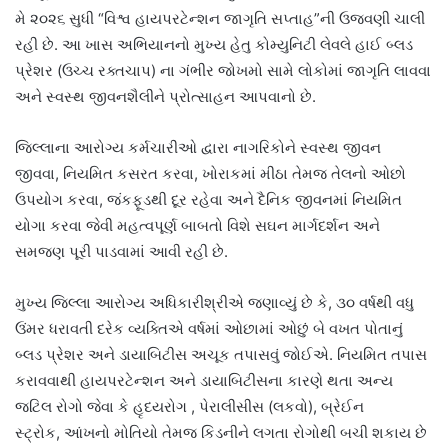
મે ૨૦૨૬ સુધી “વિશ્વ હાયપરટેન્શન જાગૃતિ સપ્તાહ”ની ઉજવણી ચાલી
રહી છે. આ ખાસ અભિયાનનો મુખ્ય હેતુ કોમ્યુનિટી લેવલે હાઈ બ્લડ
પ્રેશર (ઉચ્ચ રક્તચાપ) ના ગંભીર જોખમો સામે લોકોમાં જાગૃતિ લાવવા
અને સ્વસ્થ જીવનશૈલીને પ્રોત્સાહન આપવાનો છે.
જિલ્લાના આરોગ્ય કર્મચારીઓ દ્વારા નાગરિકોને સ્વસ્થ જીવન
જીવવા, નિયમિત કસરત કરવા, ખોરાકમાં મીઠા તેમજ તેલનો ઓછો
ઉપયોગ કરવા, જંકફૂડથી દૂર રહેવા અને દૈનિક જીવનમાં નિયમિત
યોગા કરવા જેવી મહત્વપૂર્ણ બાબતો વિશે સઘન માર્ગદર્શન અને
સમજણ પૂરી પાડવામાં આવી રહી છે.
મુખ્ય જિલ્લા આરોગ્ય અધિકારીશ્રીએ જણાવ્યું છે કે, ૩૦ વર્ષથી વધુ
ઉંમર ધરાવતી દરેક વ્યક્તિએ વર્ષમાં ઓછામાં ઓછું બે વખત પોતાનું
બ્લડ પ્રેશર અને ડાયાબિટીસ અચૂક તપાસવું જોઈએ. નિયમિત તપાસ
કરાવવાથી હાયપરટેન્શન અને ડાયાબિટીસના કારણે થતા અન્ય
જટિલ રોગો જેવા કે હૃદયરોગ , પેરાલીસીસ (લકવો), બ્રેઈન
સ્ટ્રોક, આંખનો મોતિયો તેમજ કિડનીને લગતા રોગોથી બચી શકાય છે