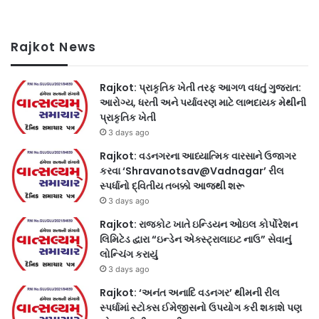
Rajkot News
Rajkot: પ્રાકૃતિક ખેતી તરફ આગળ વધતું ગુજરાત:
આરોગ્ય, ધરતી અને પર્યાવરણ માટે લાભદાયક મેથીની
પ્રાકૃતિક ખેતી
3 days ago
Rajkot: વડનગરના આધ્યાત્મિક વારસાને ઉજાગર
કરવા ‘Shravanotsav@Vadnagar’ રીલ
સ્પર્ધાનો દ્વિતીય તબક્કો આજથી શરૂ
3 days ago
Rajkot: રાજકોટ ખાતે ઇન્ડિયન ઓઇલ કોર્પોરેશન
લિમિટેડ દ્વારા “ઇન્ડેન એક્સ્ટ્રાલાઇટ નાઉ” સેવાનું
લોન્ચિંગ કરાયું
3 days ago
Rajkot: ‘અનંત અનાદિ વડનગર’ થીમની રીલ
સ્પર્ધામાં સ્ટોક્સ ઈમેજીસનો ઉપયોગ કરી શકાશે પણ