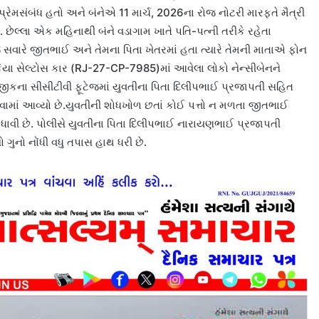
્રેમસંબંધ હતો અને બંનેએ 11 માર્ચ, 2026ના રોજ નોટરી મારફતે મૈત્રી
હતું. છેલ્લા એક મહિનાથી બંને વડાગામ ખાતે પતિ-પત્ની તરીકે રહેતા
સવારે જીતભાઈ અને તેમના પિતા ખેતરમાં હતા ત્યારે તેમની માતાએ ફોન
િયા સેલ્ટોસ કાર (RJ-27-CP-7985)માં આવેલા લોકો નેન્સીબેનને
ીકના સીસીટીવી ફૂટેજમાં યુવતીના પિતા દિલીપભાઈ પ્રજાપતી સહિત
રવામાં આવ્યો છે.યુવતીની શોધખોળ છતાં કોઈ પત્તો ન મળતા જીતભાઈ
ંધાવી છે. પોલીસે યુવતીના પિતા દિલીપભાઈ નારાયણભાઈ પ્રજાપતી
ુનો નોંધી વધુ તપાસ હાથ ધરી છે.