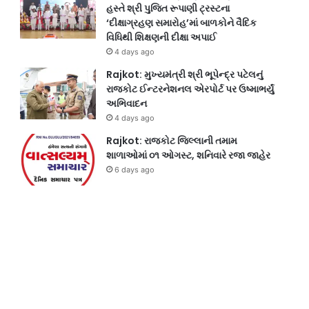
હસ્તે શ્રી પુજિત રૂપાણી ટ્રસ્ટના
‘દીક્ષાગ્રહણ સમારોહ’માં બાળકોને વૈદિક
વિધિથી શિક્ષણની દીક્ષા અપાઈ
4 days ago
Rajkot: મુખ્યમંત્રી શ્રી ભૂપેન્દ્ર પટેલનું
રાજકોટ ઈન્ટરનેશનલ એરપોર્ટ પર ઉષ્માભર્યું
અભિવાદન
4 days ago
Rajkot: રાજકોટ જિલ્લાની તમામ
શાળાઓમાં ૦૧ ઓગસ્ટ, શનિવારે રજા જાહેર
6 days ago