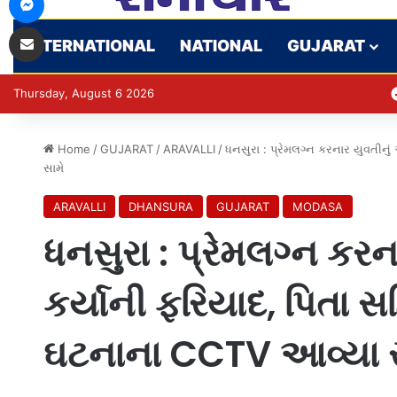
Share via Email
INTERNATIONAL
NATIONAL
GUJARAT
Thursday, August 6 2026
Home
/
GUJARAT
/
ARAVALLI
/
ધનસુરા : પ્રેમલગ્ન કરનાર યુવતીન
સામે
ARAVALLI
DHANSURA
GUJARAT
MODASA
ધનસુરા : પ્રેમલગ્ન કર
કર્યાની ફરિયાદ, પિતા સ
ઘટનાના CCTV આવ્યા 