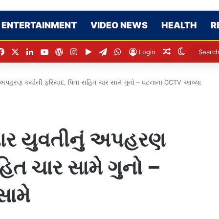
ENTERTAINMENT
VIDEO NEWS
HEALTH
R
Facebook
X
LinkedIn
YouTube
WordPress
Instagram
Google Play
Telegram
WhatsApp
Random Arti
Switch s
Login
ું અપહરણ કર્યાની ફરિયાદ, પિતા સહિત ચાર સામે ગુનો – ઘટનાના CCTV આવ્યા
નાર યુવતીનું અપહરણ
હિત ચાર સામે ગુનો –
સામે