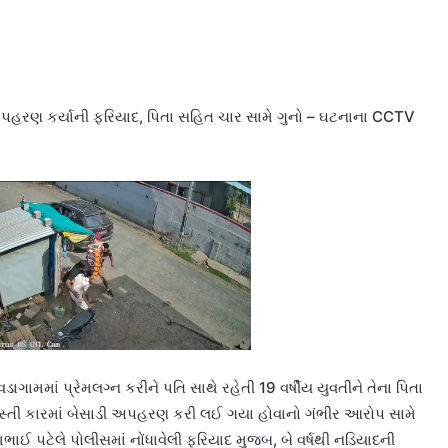
 અપહરણ કર્યાની ફરિયાદ, પિતા સહિત ચાર સામે ગુનો – ઘટનાના CCTV
ાગામમાં પ્રેમલગ્ન કરીને પતિ સાથે રહેતી 19 વર્ષીય યુવતીને તેના પિતા
તી કારમાં બેસાડી અપહરણ કરી લઈ ગયા હોવાનો ગંભીર આરોપ સામે
ઈ પટેલે પોલીસમાં નોંધાવેલી ફરિયાદ મુજબ, બે વર્ષથી નડિયાદની