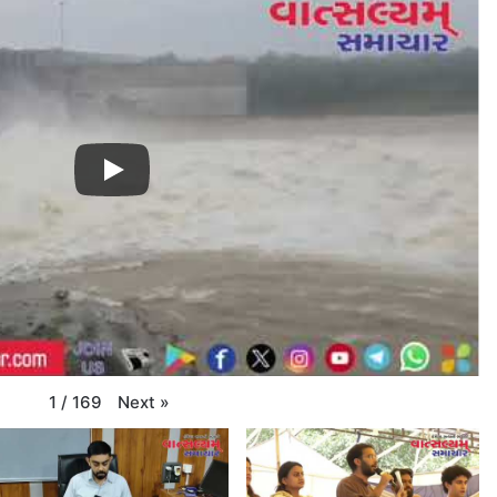
Next
»
1
/
169