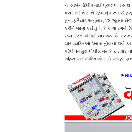
નેન્સીબેન દિલીપભાઈ પ્રજાપતી સાથે પ
કરાર કરીને સાથે રહેવાનું શરૂ કર્યું 
હતા.ફરિયાદ અનુસાર, 22 જૂનના રોજ 
કરીને જાણ કરી હતી કે કાળા રંગની ક
જબરદસ્તી બેસાડી લઈ ગયા છે. ઘર નજ
ચાર વ્યક્તિઓ દેખાતા હોવાનો દાવો ક
પટેલે ધનસુરા પોલીસ મથકે ફરિયાદ નો
સહિત ચાર વ્યક્તિઓ સામે અપહરણનો ગ