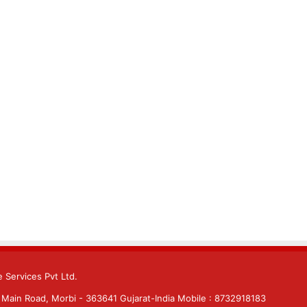
 Services Pvt Ltd.
Main Road, Morbi - 363641 Gujarat-India Mobile : 8732918183