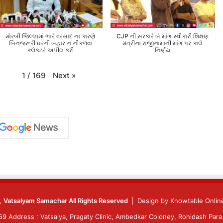
મોરબી જિલ્લામાં ભારે વરસાદ ના કારણે
CJP ની સરકારે બે માંગ સ્વીકારી શિક્ષણ
બિનજરૂરી ઘરની બહાર ન નીકળવા
મંત્રીના રાજીનામાની માંગ પર કાલે
કલેક્ટરે અપીલ કરી
નિર્ણય
Next
»
1
/
169
6,
Vatsalyam Samachar All Rights Reserved
| Design by
Knowtable Online
 Address : Vatsalya, Pragaty Clinic, Ambedkar Coloney, Rohidash Para 