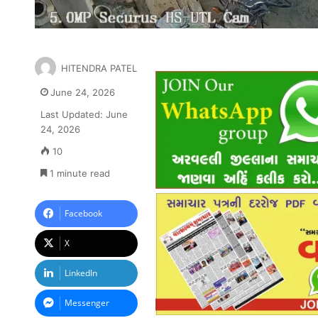
HITENDRA PATEL
June 24, 2026
Last Updated: June
24, 2026
10
1 minute read
Facebook
X
LinkedIn
Messenger