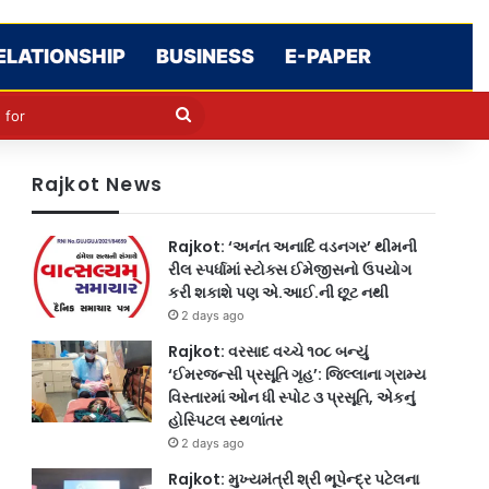
ELATIONSHIP
BUSINESS
E-PAPER
cle
kin
Search
for
Rajkot News
Rajkot: ‘અનંત અનાદિ વડનગર’ થીમની
રીલ સ્પર્ધામાં સ્ટોક્સ ઈમેજીસનો ઉપયોગ
કરી શકાશે પણ એ.આઈ.ની છૂટ નથી
2 days ago
Rajkot: વરસાદ વચ્ચે ૧૦૮ બન્યું
‘ઈમરજન્સી પ્રસૂતિ ગૃહ’: જિલ્લાના ગ્રામ્ય
વિસ્તારમાં ઓન ધી સ્પોટ ૩ પ્રસૂતિ, એકનું
હોસ્પિટલ સ્થળાંતર
2 days ago
Rajkot: મુખ્યમંત્રી શ્રી ભૂપેન્દ્ર પટેલના