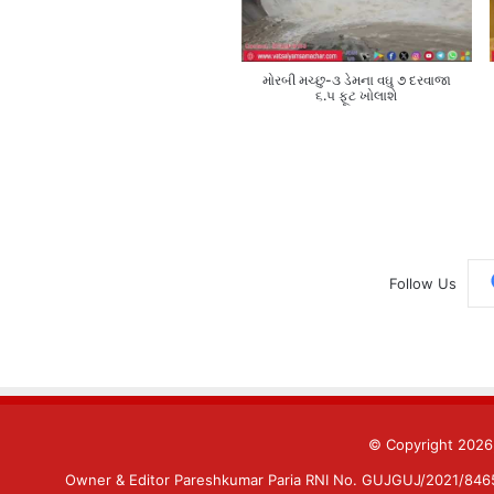
મોરબી મચ્છુ-૩ ડેમના વઘુ ૭ દરવાજા
૬.૫ ફૂટ ખોલાશે
Follow Us
© Copyright 202
Owner & Editor Pareshkumar Paria RNI No. GUJGUJ/2021/84659