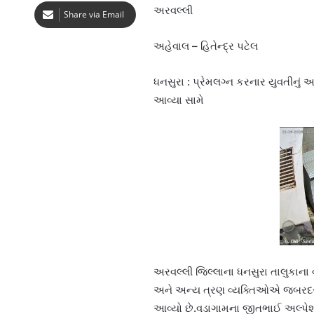
અરવલ્લી
Share via Email
અહેવાલ – હિતેન્દ્ર પટેલ
ધનસુરા : પ્રેમલગ્ન કરનાર યુવતીનું
આવ્યા સામે
અરવલ્લી જિલ્લાના ધનસુરા તાલુકાના વડ
અને અન્ય ત્રણ વ્યક્તિઓએ જબરદસ્
આવ્યો છે.વડાગામના જીતભાઈ અલ્પેશભા