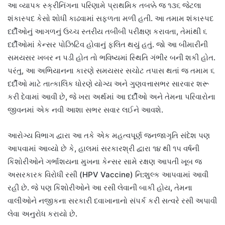
આ વ્યાપક સ્ક્રીનિંગના પરિણામે પ્રાથમિક તબક્કે જ ૧૩૬ જેટલા
શંકાસ્પદ કેસો શોધી કાઢવામાં સફળતા મળી હતી. આ તમામ શંકાસ્પદ
દર્દીઓનું આગળનું ઉચ્ચ સ્તરીય તબીબી પરીક્ષણ કરાવતા, તેમાંથી ૬
દર્દીઓમાં કેન્સર પોઝિટિવ હોવાનું ફલિત થયું હતું. જો આ બીમારીની
સમયસર ખબર ન પડી હોત તો ભવિષ્યમાં સ્થિતિ ગંભીર બની શકી હોત.
પરંતુ, આ અભિયાનના કારણે સમયસર સચોટ તપાસ થતાં જ તમામ ૬
દર્દીઓ માટે તાત્કાલિક ધોરણે યોગ્ય અને ગુણવત્તાસભર સારવાર શરૂ
કરી દેવામાં આવી છે, જે ખરા અર્થમાં આ દર્દીઓ અને તેમના પરિવારોના
જીવનમાં એક નવી આશા સભર સવાર લઈને આવશે.
આરોગ્ય વિભાગ દ્વારા આ તકે એક મહત્વપૂર્ણ જનજાગૃતિ સંદેશ પણ
આપવામાં આવ્યો છે કે, હાલમાં સરકારશ્રી દ્વારા ૧૪ થી ૧૫ વર્ષની
કિશોરીઓને ગર્ભાશયના મુખના કેન્સર સામે રક્ષણ આપતી ખૂબ જ
અસરકારક વિરોધી રસી (HPV Vaccine) નિ:શુલ્ક આપવામાં આવી
રહી છે. જે પણ કિશોરીઓને આ રસી લેવાની બાકી હોય, તેમના
વાલીઓને નજીકના સરકારી દવાખાનાનો સંપર્ક કરી સત્વરે રસી અપાવી
લેવા અનુરોધ કરાયો છે.