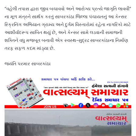
“વહેલી તપાસ દ્વારા જીવ બચાવવો અને આરોગ્ય પ્રત્યે જાગૃતિ લાવવી”
ના મૂળ મંત્રને સાર્થક કરતું સાબરકાંઠા જિલ્લા પંચાયતનું આ કેન્સર
સ્ક્રિનિંગ અભિયાન ગ્રામ્ય અને દુર્ગમ વિસ્તારોમાં રહેતા નાગરિકો માટે
આશીર્વાદરૂપ સાબિત થયું છે, અને કેન્સર સામે લડવાની સમાજની
શક્તિને વધુ મજબૂત બનાવી એક સ્વસ્થ-સુદ્રઢ સાબરકાંઠાના નિર્માણ
તરફ સફળ કદમ માંડ્યા છે.
જયંતિ પરમાર સાબરકાંઠા