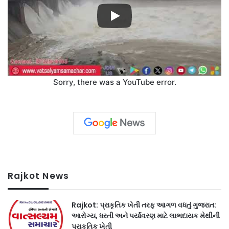
Sorry, there was a YouTube error.
Rajkot News
Rajkot: પ્રાકૃતિક ખેતી તરફ આગળ વધતું ગુજરાત:
આરોગ્ય, ધરતી અને પર્યાવરણ માટે લાભદાયક મેથીની
પ્રાકૃતિક ખેતી