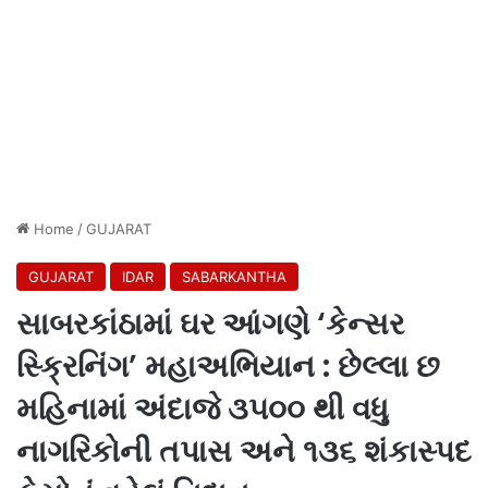
Home
/
GUJARAT
GUJARAT
IDAR
SABARKANTHA
સાબરકાંઠામાં ઘર આંગણે ‘કેન્સર
સ્ક્રિનિંગ’ મહાઅભિયાન : છેલ્લા છ
મહિનામાં અંદાજે ૩૫૦૦ થી વધુ
નાગરિકોની તપાસ અને ૧૩૬ શંકાસ્પદ