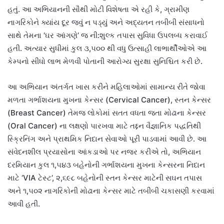
હતું. આ અભિયાનની સૌથી મોટી વિશેષતા એ રહી કે, ગ્રામીણ
નાગરિકોને ક્યાંય દૂર જવું ન પડ્યું અને અદ્યતન તબીબી સંસાધનો
સાથે તેમના ‘ઘર આંગણે’ જ ની:શુલ્ક તપાસ સુવિધા ઉપલબ્ધ કરાવાઈ
હતી. અત્યાર સુધીમાં કુલ ૩,૫૦૦ થી વધુ ઉત્સાહી લાભાર્થીઓએ આ
કેમ્પનો સીધો લાભ મેળવી પોતાની આરોગ્ય સુરક્ષા સુનિશ્ચિત કરી છે.
આ અભિયાન અંતર્ગત ખાસ કરીને મહિલાઓમાં સામાન્ય રીતે જોવા
મળતા ગર્ભાશયના મુખના કેન્સર (Cervical Cancer), સ્તન કેન્સર
(Breast Cancer) તેમજ લોકોમાં સતત વધતા જતા મોઢાના કેન્સર
(Oral Cancer) ના લક્ષણો પારખવા માટે તદ્દન વૈજ્ઞાનિક પદ્ધતિથી
સ્ક્રિનિંગ અને પ્રાથમિક નિદાન સેવાઓ પૂરી પાડવામાં આવી છે. આ
સંવેદનશીલ પ્રયાસોના આંકડાઓ પર નજર કરીએ તો, અભિયાન
દરમિયાન કુલ ૧,૫૪૩ બહેનોની ગર્ભાશયના મુખના કેન્સરના નિદાન
માટે ‘VIA ટેસ્ટ’, ૨,૬૯૮ બહેનોની સ્તન કેન્સર માટેની સઘન તપાસ
અને ૧,૫૦૨ નાગરિકોની મોઢાના કેન્સર માટે તબીબી ચકાસણી કરવામાં
આવી હતી.