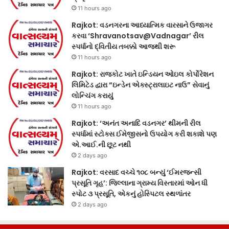
11 hours ago
Rajkot: વડનગરના આધ્યાત્મિક વારસાને ઉજાગર
કરવા ‘Shravanotsav@Vadnagar’ રીલ
સ્પર્ધાનો દ્વિતીય તબક્કો આજથી શરૂ
11 hours ago
Rajkot: રાજકોટ ખાતે ઇન્ડિયન ઓઇલ કોર્પોરેશન
લિમિટેડ દ્વારા “ઇન્ડેન એક્સ્ટ્રાલાઇટ નાઉ” સેવાનું
લોન્ચિંગ કરાયું
11 hours ago
Rajkot: ‘અનંત અનાદિ વડનગર’ થીમની રીલ
સ્પર્ધામાં સ્ટોક્સ ઈમેજીસનો ઉપયોગ કરી શકાશે પણ
એ.આઈ.ની છૂટ નથી
2 days ago
Rajkot: વરસાદ વચ્ચે ૧૦૮ બન્યું ‘ઈમરજન્સી
પ્રસૂતિ ગૃહ’: જિલ્લાના ગ્રામ્ય વિસ્તારમાં ઓન ધી
સ્પોટ ૩ પ્રસૂતિ, એકનું હોસ્પિટલ સ્થળાંતર
2 days ago