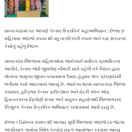
સાબરકાંઠામાં ઘર આંગણે ‘કેન્સર સ્ક્રિનિંગ’ મહાઅભિયાન : છેલ્લા છ
મહિનામાં અંદાજે ૩૫૦૦ થી વધુ નાગરિકોની તપાસ અને ૧૩૬ શંકાસ્પદ
કેસોનું વહેલું નિદાન
સાબરકાંઠા જિલ્લામાં મહિલાઓના આરોગ્યને સર્વોચ્ચ પ્રાથમિકતા
આપીને, કેન્સર જેવી જીવલેણ બીમારી સામે વહેલી તકે નિદાન દ્વારા
લોકોના અમૂલ્ય જીવન બચાવવાના ઉમદા હેતુસર એક પ્રેરણાદાયી
ભગીરથ કાર્ય આદરવામાં આવ્યું છે. આરોગ્ય શાખા-સાબરકાંઠા જિલ્લા
પંચાયત, હરિકૃષ્ણ કેન્સર ફાઉન્ડેશન અને રોટરી ક્લબ ઓફ
હિંમતનગરના ત્રિવેણી સંગમ અને સંયુક્ત સહયોગથી જિલ્લાભરમાં
‘નિ:શુલ્ક કેન્સર સ્ક્રિનિંગ અભિયાન’ ચલાવવામાં આવી રહ્યું છે.
છેલ્લા ૧ ડિસેમ્બર ૨૦૨૫ થી અત્યાર સુધી જિલ્લામાં અંદાજે ૮૦ જેટલા
અંતરિયાળ ગામોમાં વિશેષ કેમ્પોનું સફળ આયોજન કરવામાં આવ્યું