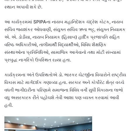
સ્થાન અપાવી શકે છે.
આ કાર્યક્રમમાં SPIPAના નાયબ મહાનિદેશક ચંદ્રેશ કોટક, નાયબ
સચિવ જયશંકર ઓધવાણી, સંયુક્ત સચિવ ઋતા ભટ્ટ, સંયુક્ત નિયામક
એ. એ. ડોડીયા, નાયબ નિયામક (હિસાબ) હાર્દિક પ્રજાપતિ સહિત
વરિષ્ઠ અધિકારીઓ, તાલીમાર્થી વિદ્યાર્થીઓ, વિવિધ શૈક્ષણિક
સંસ્થાઓના પ્રતિનિધિઓ, સામાજિક આગેવાનો તથા મોટી સંખ્યામાં
પ્રબુદ્ધ નાગરિકો ઉપસ્થિત રહ્યા હતા.
કાર્યક્રમના અંતે ઉપસ્થિતોએ ડો. ભાસ્કર ચેટર્જીના વિચારોને રાષ્ટ્રીય
વિકાસ માટે માર્ગદર્શક ગણાવ્યા હતા. સરકાર અને કોર્પોરેટ ક્ષેત્ર વચ્ચે
વધતી ભાગીદારીના પરિણામે સમાજના વિવિધ વર્ગો સુધી વિકાસના લાભો
વધુ અસરકારક રીતે પહોંચશે તેવી આશા પણ વ્યક્ત કરવામાં આવી
હતી.