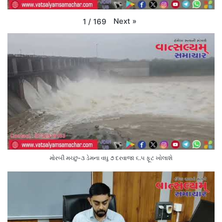
Next
»
1
/
169
મોરબી મચ્છુ-૩ ડેમના વઘુ ૭ દરવાજા ૬.૫ ફૂટ ખોલાશે