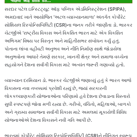
સરદાર પટેલ ઇન્સ્ટિટ્યૂટ ઑફ પબ્લિક એડમિનિસ્ટ્રેશન (SPIPA),
અમદાવાદ ખાતે આયોજિત ‘અટલ વ્યાખ્યાનમાળા’ અંતર્ગત કોર્પોરેટ
સોશિયલ રિસ્પોન્સિબિલિટી (CSR)ના જનક તરીકે જાણીતા ડો. ભાસ્કર
ચેટર્જીએ ‘રાષ્ટ્રીય વિકાસ અને વિકસિત ભારત માટે એક વિકસિત
અભિગમ’ વિષય પર વિસ્તૃત અને માહિતીસભર સંબોધન કર્યું હતું.
પોતાના લાંબા વહીવટી અનુભવ અને નીતિ નિર્માણ સાથે જોડાયેલા
અનુભવોના આધારે તેમણે સરકાર, ખાનગી ક્ષેત્ર અને સમાજ વચ્ચેના
સહયોગને દેશના સર્વાંગી વિકાસ માટે અત્યંત જરૂરી ગણાવ્યો હતો.
વ્યાખ્યાન દરમિયાન ડો. ભાસ્કર ચેટર્જીએ જણાવ્યું હતું કે ભારત આજે
વિકાસના નવા તબક્કામાં પ્રવેશી રહ્યું છે, જ્યાં સરકારની
લોકકલ્યાણકારી યોજનાઓના પરિણામો હવે દેશના છેવાડાના વિસ્તારો
સુધી સ્પષ્ટપણે જોવા મળી રહ્યા છે. ગરીબો, વંચિતો, મહિલાઓ, બાળકો
અને ગ્રામ્ય સમાજના સર્વાંગી વિકાસ માટે અમલમાં મૂકાયેલી વિવિધ
યોજનાઓએ દેશના વિકાસને નવી ગતિ આપી છે.
ભારતમાં કોર્પોરેટ સોશિયલ રિસ્પોન્સિબિલિટી (CSR)ને નીતિગત સ્વરૂપ