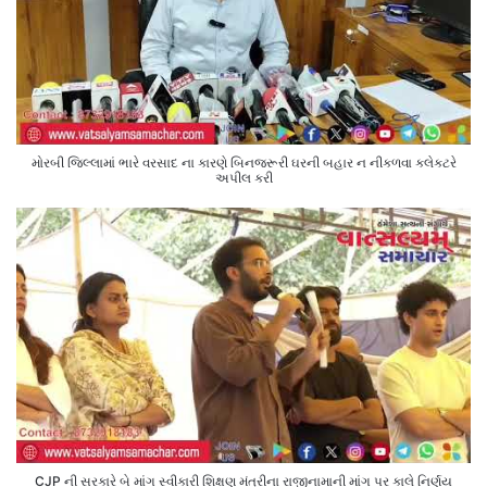
મોરબી જિલ્લામાં ભારે વરસાદ ના કારણે બિનજરૂરી ઘરની બહાર ન નીકળવા કલેક્ટરે
અપીલ કરી
CJP ની સરકારે બે માંગ સ્વીકારી શિક્ષણ મંત્રીના રાજીનામાની માંગ પર કાલે નિર્ણય