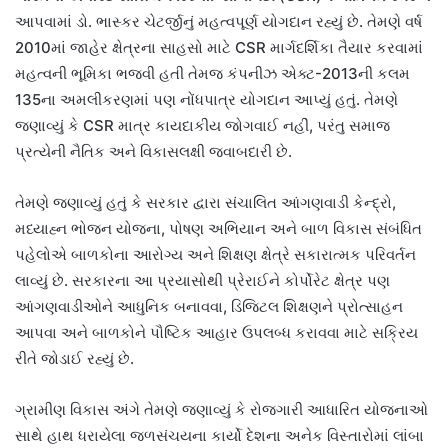
આપવામાં ડો. ભાસ્કર ચેટર્જીનું મહત્વપૂર્ણ યોગદાન રહ્યું છે. તેમણે વર્ષ
2010માં જાહેર ક્ષેત્રના સાહસો માટે CSR માર્ગદર્શિકા તૈયાર કરવામાં
મહત્વની ભૂમિકા ભજવી હતી તેમજ કંપનીઝ એક્ટ-2013ની કલમ
135ના અમલીકરણમાં પણ નોંધપાત્ર યોગદાન આપ્યું હતું. તેમણે
જણાવ્યું કે CSR માત્ર કાયદાકીય જોગવાઈ નહીં, પરંતુ સમાજ
પ્રત્યેની નૈતિક અને વિકાસલક્ષી જવાબદારી છે.
તેમણે જણાવ્યું હતું કે સરકાર દ્વારા સંચાલિત આંગણવાડી કેન્દ્રો,
મધ્યાહ્ન ભોજન યોજના, પોષણ અભિયાન અને બાળ વિકાસ સંબંધિત
પહેલોએ બાળકોના આરોગ્ય અને શિક્ષણ ક્ષેત્રે સકારાત્મક પરિવર્તન
લાવ્યું છે. સરકારના આ પ્રયાસોથી પ્રેરાઈને કોર્પોરેટ ક્ષેત્ર પણ
આંગણવાડીઓને આધુનિક બનાવવા, ડિજિટલ શિક્ષણને પ્રોત્સાહન
આપવા અને બાળકોને પૌષ્ટિક આહાર ઉપલબ્ધ કરાવવા માટે સક્રિય
રીતે જોડાઈ રહ્યું છે.
ગ્રામીણ વિકાસ અંગે તેમણે જણાવ્યું કે રોજગારી આધારિત યોજનાઓ
સાથે હાથ ધરાયેલા જળસંચયના કાર્યો દેશના અનેક વિસ્તારોમાં લાંબા