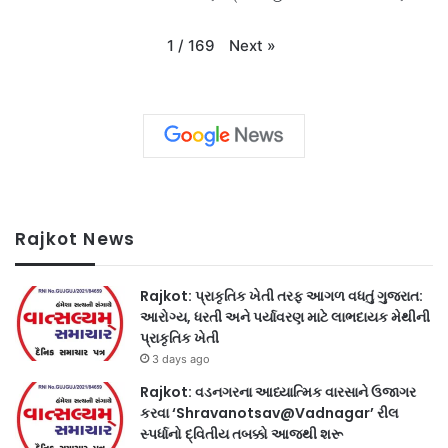
Next
»
1
/
169
Rajkot News
Rajkot: પ્રાકૃતિક ખેતી તરફ આગળ વધતું ગુજરાત:
આરોગ્ય, ધરતી અને પર્યાવરણ માટે લાભદાયક મેથીની
પ્રાકૃતિક ખેતી
3 days ago
Rajkot: વડનગરના આધ્યાત્મિક વારસાને ઉજાગર
કરવા ‘Shravanotsav@Vadnagar’ રીલ
સ્પર્ધાનો દ્વિતીય તબક્કો આજથી શરૂ