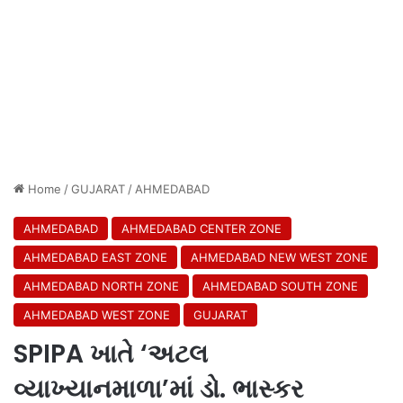
Home
/
GUJARAT
/
AHMEDABAD
AHMEDABAD
AHMEDABAD CENTER ZONE
AHMEDABAD EAST ZONE
AHMEDABAD NEW WEST ZONE
AHMEDABAD NORTH ZONE
AHMEDABAD SOUTH ZONE
AHMEDABAD WEST ZONE
GUJARAT
SPIPA ખાતે ‘અટલ
વ્યાખ્યાનમાળા’માં ડો. ભાસ્કર