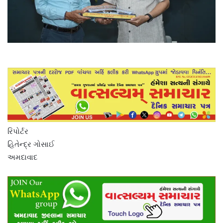
રિપોર્ટર
હિતેન્દ્ર ગોસાઈ
અમદાવાદ