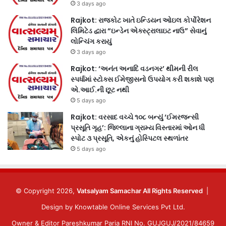
3 days ago
Rajkot: રાજકોટ ખાતે ઇન્ડિયન ઓઇલ કોર્પોરેશન
લિમિટેડ દ્વારા “ઇન્ડેન એક્સ્ટ્રાલાઇટ નાઉ” સેવાનું
લોન્ચિંગ કરાયું
3 days ago
Rajkot: ‘અનંત અનાદિ વડનગર’ થીમની રીલ
સ્પર્ધામાં સ્ટોક્સ ઈમેજીસનો ઉપયોગ કરી શકાશે પણ
એ.આઈ.ની છૂટ નથી
5 days ago
Rajkot: વરસાદ વચ્ચે ૧૦૮ બન્યું ‘ઈમરજન્સી
પ્રસૂતિ ગૃહ’: જિલ્લાના ગ્રામ્ય વિસ્તારમાં ઓન ધી
સ્પોટ ૩ પ્રસૂતિ, એકનું હોસ્પિટલ સ્થળાંતર
5 days ago
© Copyright 2026,
Vatsalyam Samachar All Rights Reserved
|
Design by
Knowtable Online Services Pvt Ltd.
Owner & Editor Pareshkumar Paria RNI No. GUJGUJ/2021/84659