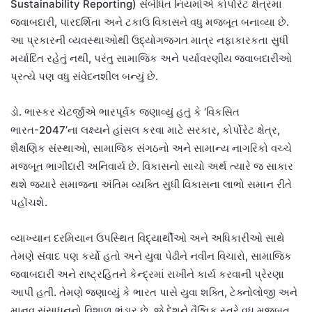
Sustainability Reporting) સંબંધિત નિયમોએ કોર્પોરેટ ક્ષેત્રમાં
જવાબદારી, પારદર્શિતા અને ટકાઉ વિકાસને વધુ મજબૂત બનાવ્યા છે.
આ પ્રકારની વ્યવસ્થાઓથી ઉદ્યોગજગત માત્ર નફાકારકતા સુધી
મર્યાદિત રહેતું નથી, પરંતુ સામાજિક અને પર્યાવરણીય જવાબદારીઓ
પ્રત્યે પણ વધુ સંવેદનશીલ બન્યું છે.
ડો. ભાસ્કર ચેટર્જીએ ભારપૂર્વક જણાવ્યું હતું કે ‘વિકસિત
ભારત-2047’ના લક્ષ્યને હાંસલ કરવા માટે સરકાર, કોર્પોરેટ ક્ષેત્ર,
શૈક્ષણિક સંસ્થાઓ, સામાજિક સંગઠનો અને સામાન્ય નાગરિકો વચ્ચે
મજબૂત ભાગીદારી અનિવાર્ય છે. વિકાસનો સાચો અર્થ ત્યારે જ સાકાર
થશે જ્યારે સમાજના અંતિમ વ્યક્તિ સુધી વિકાસના લાભો સમાન રીતે
પહોંચશે.
વ્યાખ્યાન દરમિયાન ઉપસ્થિત વિદ્યાર્થીઓ અને અધિકારીઓ સાથે
તેમણે સંવાદ પણ કર્યો હતો અને યુવા પેઢીને નવીન વિચારો, સામાજિક
જવાબદારી અને રાષ્ટ્રહિતને કેન્દ્રમાં રાખીને કાર્ય કરવાની પ્રેરણા
આપી હતી. તેમણે જણાવ્યું કે ભારત પાસે યુવા શક્તિ, ટેક્નોલોજી અને
માનવ સંસાધનનો વિશાળ ભંડાર છે, જે દેશને વૈશ્વિક સ્તરે વધુ મજબૂત