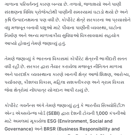
ગાળાના પરિવર્તનનું કારણ બન્યા છે. તળાવો, જળાશયો અને પાણી
સંરક્ષણના વિવિધ પ્રોજેક્ટોથી પાણીની સમસ્યામાં ઘટાડો થયો છે અને
કૃષિ ઉત્પાદનક્ષમતા પણ વધી છે. કોર્પોરેટ ક્ષેત્રે સરકારના આ પ્રયાસોને
વધુ મજબૂત બનાવી પશુઓ માટે પીવાના પાણીની વ્યવસ્થા, ઘાટોના
નિર્માણ અને અન્ય માળખાકીય સુવિધાઓ વિકસાવવામાં સહયોગ
આપ્યો હોવાનું તેમણે જણાવ્યું હતું.
તેમણે જણાવ્યું કે ભારતના વિકાસમાં કોર્પોરેટ ક્ષેત્રની ભાગીદારી સતત
વધી રહી છે. સરકાર દ્વારા તૈયાર કરાયેલા મજબૂત નીતિગત માળખા
અને પારદર્શક વ્યવસ્થાના કારણે ખાનગી ક્ષેત્ર આજે શિક્ષણ, આરોગ્ય,
પર્યાવરણ, કૌશલ્ય વિકાસ, મહિલા સશક્તીકરણ અને ગ્રામ વિકાસ
જેવા ક્ષેત્રોમાં નોંધપાત્ર યોગદાન આપી રહ્યું છે.
કોર્પોરેટ ગવર્નન્સ અંગે તેમણે જણાવ્યું હતું કે ભારતીય સિક્યોરિટીઝ
એન્ડ એક્સચેન્જ બોર્ડ (SEBI) દ્વારા દેશની ટોચની 1,000 કંપનીઓ
માટે અમલમાં મૂકાયેલા ESG (Environment, Social and
Governance) અને BRSR (Business Responsibility and