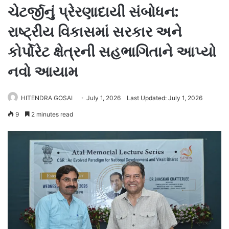
ચેટર્જીનું પ્રેરણાદાયી સંબોધન:
રાષ્ટ્રીય વિકાસમાં સરકાર અને
કોર્પોરેટ ક્ષેત્રની સહભાગિતાને આપ્યો
નવો આયામ
HITENDRA GOSAI
July 1, 2026
Last Updated: July 1, 2026
9
2 minutes read