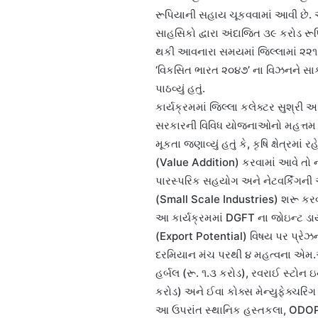
રૂપિયાની સહાય ચૂકવવામાં આવી છે. આ
સાહસિકો દ્વારા અંદાજિત ૩૯ કરોડ રૂપ
થકી આવનારા સમયમાં જિલ્લામાં ૨૨૧ થ
‘વિકસિત ભારત ૨૦૪૭’ ના વિઝનને સા
પાઠવ્યું હતું.
કાર્યક્રમમાં જિલ્લા કલેક્ટર સુશ્રી
સરકારની વિવિધ યોજનાઓનો મહત્તમ લ
મૂકતા જણાવ્યું હતું કે, કૃષિ ક્ષેત્રમાં 
(Value Addition) કરવામાં આવે તો નફા
પારસ્પરિક સહયોગ અને નેટવર્કિંગની
(Small Scale Industries) શરૂ કરવા મ
આ કાર્યક્રમમાં DGFT ના જોઇન્ટ ડાય
(Export Potential) વિષય પર પ્રેઝન્ટ
દરમિયાન મંચ પરથી ૪ મહત્વના એમ.ઓ.ય
હર્બલ (રૂ. ૧.૩ કરોડ), રવરાઈ સ્ટોન ઇ
કરોડ) અને ઈવા કોક્સ મેન્યુફેક્ચરિં
આ ઉપરાંત સ્થાનિક હસ્તકલા, ODOP પ