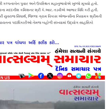
મતી કલ્પનાબેન પુવાર અને ઉપસ્થિત મહાનુભાવોએ ખુલ્લો મૂક્યો હતો.
ન્દ્રના મદદનીશ કમિશનર શ્રી કે.આર. તડવીએ આભાર વિધિ કરી હતી.
રી યુવરાજ સિધાર્થ, જિલ્લા ગ્રામ વિકાસ એજન્સીના નિયામક શ્રીમતી
 પંચાયતના પદાધિકારીઓ તેમજ બહોળી સંખ્યામાં ઉદ્યોગ સાહસિકો