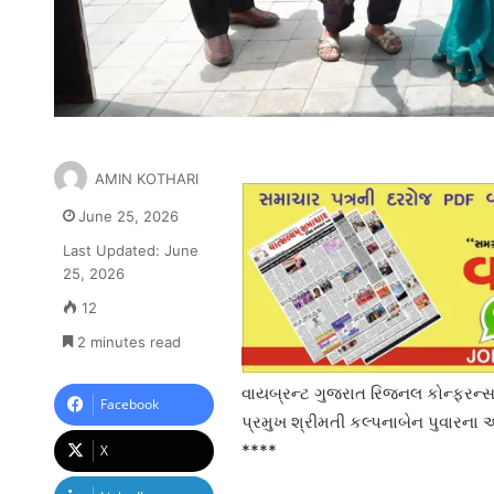
AMIN KOTHARI
June 25, 2026
Last Updated: June
25, 2026
12
2 minutes read
વાયબ્રન્ટ ગુજરાત રિજનલ કોન્ફરન્સ (
Facebook
પ્રમુખ શ્રીમતી કલ્પનાબેન પુવારના અ
****
X