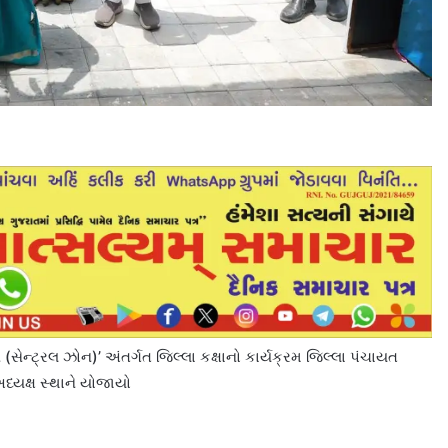
સેન્ટ્રલ ઝોન)’ અંતર્ગત જિલ્લા કક્ષાનો કાર્યક્રમ જિલ્લા પંચાયત
ધ્યક્ષ સ્થાને યોજાયો