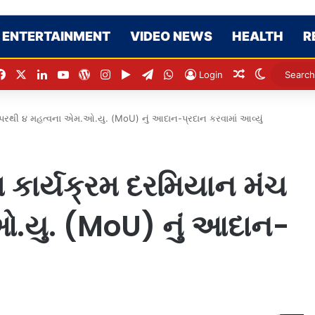
ENTERTAINMENT
VIDEO NEWS
HEALTH
R
Facebook
X
LinkedIn
YouTube
WordPress
Instagram
Google Play
Telegram
WhatsApp
Random Artic
Switch sk
Login
ચ પરથી ૪ મહત્વના એમ.ઓ.યુ. (MoU) નું આદાન-પ્રદાન કરવામાં આવ્યું
ા કાર્યક્રમ દરમિયાન મંચ
.યુ. (MoU) નું આદાન-