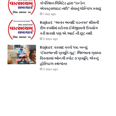
કોર્પોરેશન લિમિટેડ દ્વારા “ઇન્ડેન
એક્સ્ટ્રાલાઇટ નાઉ” સેવાનું લોન્ચિંગ કરાયું
1 day ago
Rajkot: ‘અનંત અનાદિ વડનગર’ થીમની
રીલ સ્પર્ધામાં સ્ટોક્સ ઈમેજીસનો ઉપયોગ
કરી શકાશે પણ એ.આઈ.ની છૂટ નથી
3 days ago
Rajkot: વરસાદ વચ્ચે ૧૦૮ બન્યું
‘ઈમરજન્સી પ્રસૂતિ ગૃહ’: જિલ્લાના ગ્રામ્ય
વિસ્તારમાં ઓન ધી સ્પોટ ૩ પ્રસૂતિ, એકનું
હોસ્પિટલ સ્થળાંતર
3 days ago