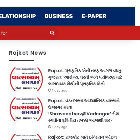
ELATIONSHIP
BUSINESS
E-PAPER
le
in
Search
for
Rajkot News
Rajkot: પ્રાકૃતિક ખેતી તરફ આગળ વધતું
ગુજરાત: આરોગ્ય, ધરતી અને પર્યાવરણ માટે
લાભદાયક મેથીની પ્રાકૃતિક ખેતી
1 day ago
Rajkot: વડનગરના આધ્યાત્મિક વારસાને
ઉજાગર કરવા
‘Shravanotsav@Vadnagar’ રીલ
સ્પર્ધાનો દ્વિતીય તબક્કો આજથી શરૂ
1 day ago
Rajkot: રાજકોટ ખાતે ઇન્ડિયન ઓઇલ