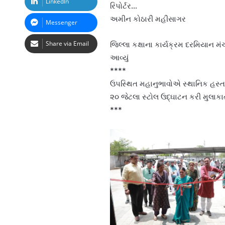
LinkedIn
રિપોર્ટર…
અમીન કોઠારી મહીસાગર
Messenger
Share via Email
જિલ્લા કક્ષાના કાર્યક્રમ દરમિયાન 
આવ્યું
****
ઉપસ્થિત મહાનુભાવોએ સ્થાનિક હસ્તક
૨૦ જેટલા સ્ટોલ ઉદ્ઘાટન કરી મુલાકા
***