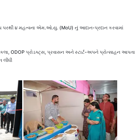
મંચ પરથી ૪ મહત્વના એમ.ઓ.યુ. (MoU) નું આદાન-પ્રદાન કરવામાં
લા, ODOP પ્રોડક્ટ્સ, પ્રવાસન અને સ્ટાર્ટ-અપને પ્રોત્સાહન આપતા
ત લીધી