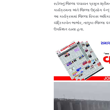
સ્ટોલનું જિલ્લા પંચાયત પ્રમુખ શ્રી
કાર્યક્રમના અંતે જિલ્લા ઉદ્યોગ કે
આ કાર્યક્રમમાં જિલ્લા વિકાસ અધિકા
ચંદ્રિકાબેન ભાભોર, તાલુકા-જિલ્લા
ઉપસ્થિત રહ્યા હતા.