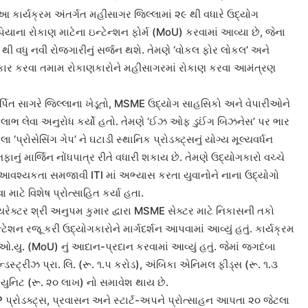
 કાર્યક્રમ અંતર્ગત મહીસાગર જિલ્લામાં ૨૯ થી વધારે ઉદ્યોગ
િયાના રોકાણ માટેના ઇન્ટેન્શન ફોર્મ (MoU) કરવામાં આવ્યા છે, જેના
ી વધુ નવી રોજગારીનું સર્જન થશે. તેમણે ‘વોકલ ફોર લોકલ’ અને
કાર કરવા તમામ રોકાણકારોને મહીસાગરમાં રોકાણ કરવા આમંત્રણ
 અર્પિત સાગરે જિલ્લાના ખેડૂતો, MSME ઉદ્યોગ સાહસિકો અને વેપારીઓને
ાભ લેવા અનુરોધ કર્યો હતો. તેમણે ‘ઈઝ ઓફ ડુઈંગ બિઝનેસ’ પર ભાર
રહેલા ‘પ્રોસેસિંગ ગેપ’ ને ઘટાડી સ્થાનિક પ્રોડક્ટ્સનું યોગ્ય મૂલ્યવર્ધન
નું માર્જિન નોંધપાત્ર રીતે વધારી શકાય છે. તેમણે ઉદ્યોગકારો વચ્ચે
 આવશ્યકતા સમજાવી ITI માં અભ્યાસ કરતા યુવાનોને નાના ઉદ્યોગો
ાટે વિશેષ પ્રોત્સાહિત કર્યા હતા.
રેક્ટર શ્રી અનુપમ કુમાર દ્વારા MSME સેક્ટર માટે નિકાસની તકો
ેશન રજૂ કરી ઉદ્યોગકારોને માર્ગદર્શન આપવામાં આવ્યું હતું. કાર્યક્રમ
ુ. (MoU) નું આદાન-પ્રદાન કરવામાં આવ્યું હતું. જેમાં જગદંબા
ન્ડસ્ટ્રીઝ પ્રા. લિ. (રૂ. ૧.૫ કરોડ), અંબિકા એનિમલ ફીડ્સ (રૂ. ૧.૩
ગ યુનિટ (રૂ. ૨૦ લાખ) નો સમાવેશ થાય છે.
્રોડક્ટ્સ, પ્રવાસન અને સ્ટાર્ટ-અપને પ્રોત્સાહન આપતા ૨૦ જેટલા