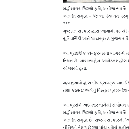
મહીસાગર જિલ્લો કૃષિ, ખનીજ સંપત્ત
અત્યંત સમૃદ્ધ – જિલ્લા પંચાયત પ્રમ
***
ગુજરાત સરકાર દ્વારા આગામી ૨૯ થ
યુનિવર્સિટી ખાતે ‘વાયબ્રન્ટ ગુજરાત 
આ પ્રાદેશિક કોન્ફરન્સના ભાગરૂપે મ
સ્થિત ડો. બાબાસાહેબ આંબેડકર હોલ ખા
યોજાયો હતો.
મહાનુભાવો દ્વારા દીપ પ્રાગટ્ય બાદ 
તથા VGRC અંગેનું વિસ્તૃત પ્રેઝન્ટેશન ર
આ પ્રસંગે અધ્યક્ષસ્થાનેથી સંબોધન કર
મહીસાગર જિલ્લો કૃષિ, ખનીજ સંપત્ત
અત્યંત સમૃદ્ધ છે. રાજ્ય સરકારની 
નીતિઓ હેઠળ છેલ્લા પાંચ વર્ષમાં મ