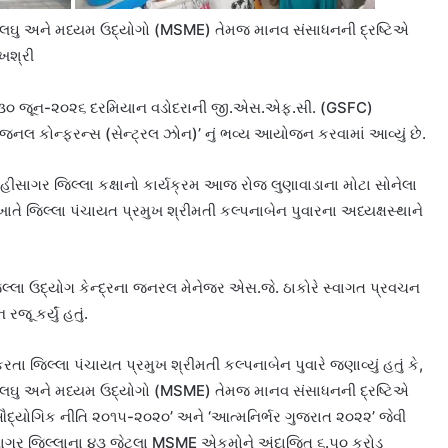
િ, લઘુ અને મધ્યમ ઉદ્યોગો (MSME) તેમજ માનવ સંસાધનની દ્રષ્ટિએ
ુખશ્રી
ી ૩૦ જૂન-૨૦૨૬ દરમિયાન વડોદરાની જી.એસ.એફ.સી. (GSFC)
રિજનલ કોન્ફરન્સ (સેન્ટ્રલ ઝોન)’ નું ભવ્ય આયોજન કરવામાં આવ્યું છે.
હીસાગર જિલ્લા કક્ષાનો કાર્યક્રમ આજ રોજ લુણાવાડાના મોટા સોનેલા
તે જિલ્લા પંચાયત પ્રમુખ શ્રીમતી કલ્પનાબેન પુવારના અધ્યક્ષસ્થાને
જિલ્લા ઉદ્યોગ કેન્દ્રના જનરલ મેનેજર એસ.જે. ઠાકોરે સ્વાગત પ્રવચન
જૂ કર્યું હતું.
તા જિલ્લા પંચાયત પ્રમુખ શ્રીમતી કલ્પનાબેન પુવારે જણાવ્યું હતું કે,
િ, લઘુ અને મધ્યમ ઉદ્યોગો (MSME) તેમજ માનવ સંસાધનની દ્રષ્ટિએ
‘ઔદ્યોગિક નીતિ ૨૦૧૫-૨૦૨૦’ અને ‘આત્મનિર્ભર ગુજરાત ૨૦૨૨’ જેવી
હીસાગર જિલ્લાના ૪૩ જેટલા MSME એકમોને અંદાજિત ૬.૫૦ કરોડ