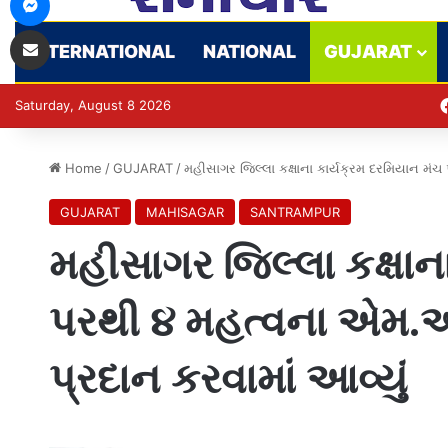
Share via Email
INTERNATIONAL
NATIONAL
GUJARAT
Saturday, August 8 2026
Home
/
GUJARAT
/
મહીસાગર જિલ્લા કક્ષાના કાર્યક્રમ દરમિયાન મં
GUJARAT
MAHISAGAR
SANTRAMPUR
મહીસાગર જિલ્લા કક્ષાન
પરથી ૪ મહત્વના એમ.ઓ
પ્રદાન કરવામાં આવ્યું