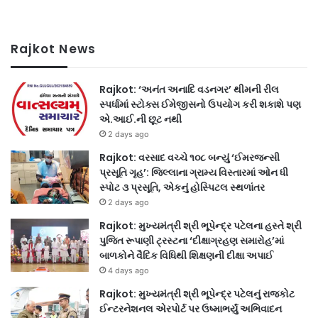
Rajkot News
Rajkot: ‘અનંત અનાદિ વડનગર’ થીમની રીલ
સ્પર્ધામાં સ્ટોક્સ ઈમેજીસનો ઉપયોગ કરી શકાશે પણ
એ.આઈ.ની છૂટ નથી
2 days ago
Rajkot: વરસાદ વચ્ચે ૧૦૮ બન્યું ‘ઈમરજન્સી
પ્રસૂતિ ગૃહ’: જિલ્લાના ગ્રામ્ય વિસ્તારમાં ઓન ધી
સ્પોટ ૩ પ્રસૂતિ, એકનું હોસ્પિટલ સ્થળાંતર
2 days ago
Rajkot: મુખ્યમંત્રી શ્રી ભૂપેન્દ્ર પટેલના હસ્તે શ્રી
પુજિત રૂપાણી ટ્રસ્ટના ‘દીક્ષાગ્રહણ સમારોહ’માં
બાળકોને વૈદિક વિધિથી શિક્ષણની દીક્ષા અપાઈ
4 days ago
Rajkot: મુખ્યમંત્રી શ્રી ભૂપેન્દ્ર પટેલનું રાજકોટ
ઈન્ટરનેશનલ એરપોર્ટ પર ઉષ્માભર્યું અભિવાદન