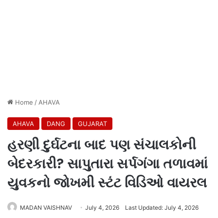
Home
/
AHAVA
AHAVA
DANG
GUJARAT
હરણી દુર્ઘટના બાદ પણ સંચાલકોની
બેદરકારી? સાપુતારા સર્પગંગા તળાવમાં
યુવકનો જોખમી સ્ટંટ વિડિઓ વાયરલ
MADAN VAISHNAV
July 4, 2026
Last Updated: July 4, 2026