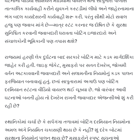
ઘટનાનો વીડિયો સોશિયલ મીડિયામાં વાયરલ થતાં સાપુતારા પોલીસે
તાત્કાલિક કાર્યવાહી કરીને યુવકને કસ્ટડીમાં લીધો અને જાહેરનામાના
ભંગ બદલ કાયદેસરની કાર્યવાહી શરૂ કરી. પરંતુ સૌથી મોટો સવાલ
હજુ પણ જવાબ માંગે છે—માત્ર સ્ટંટ કરનાર જ દોષિત છે કે સુરક્ષા
સુનિશ્ચિત કરવાની જવાબદારી ધરાવતા બોટિંગ ઇજારદારો અને
સંચાલકોની ભૂમિકાની પણ તપાસ થશે?
રાજ્યમાં હરણી લેક દુર્ઘટના બાદ સરકારે બોટિંગ માટે કડક માર્ગદર્શિકા
જાહેર કરી હતી. લાઇફ જેકેટ, મુસાફરો પર સતત દેખરેખ, જોખમી
વર્તન અટકાવવાની જવાબદારી અને સલામતીના નિયમોનું કડક પાલન
ફરજિયાત બનાવાયું હતું. છતાં સાપુતારામાં અગાઉ પણ બોટિંગ
દરમિયાન સ્ટંટના વીડિયો વાયરલ થઈ ચૂક્યા છે. જો વારંવાર આવી
ઘટનાઓ બનતી હોય તો દેખરેખ રાખતી જવાબદાર એજન્સીઓ શું કરી
રહી છે?
સ્થાનિકોમાં ચર્ચા છે કે સર્પગંગા તળાવમાં બોટિંગ દરમિયાન નિયમોના
અમલ અંગે નિયમિત ચકાસણી થાય છે કે નહીં? શું દરેક બોટમાં
સુરક્ષાના નિયમોનું પાલન થાય છે? મુસાફરોને સ્પષ્ટ સૂચનાઓ