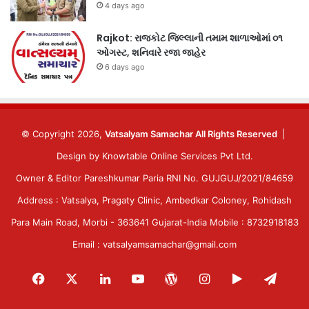
4 days ago
Rajkot: રાજકોટ જિલ્લાની તમામ શાળાઓમાં ૦૧
ઓગસ્ટ, શનિવારે રજા જાહેર
6 days ago
© Copyright 2026,
Vatsalyam Samachar All Rights Reserved
|
Design by
Knowtable Online Services Pvt Ltd.
Owner & Editor Pareshkumar Paria RNI No. GUJGUJ/2021/84659
Address : Vatsalya, Pragaty Clinic, Ambedkar Coloney, Rohidash
Para Main Road, Morbi - 363641 Gujarat-India Mobile : 8732918183
Email : vatsalyamsamachar@gmail.com
Facebook
X
LinkedIn
YouTube
WordPress
Instagram
Google
Tele