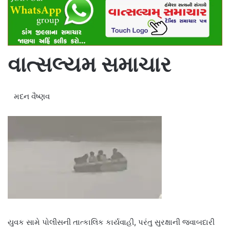
વાત્સલ્યમ સમાચાર
મદન વૈષ્ણવ
યુવક સામે પોલીસની તાત્કાલિક કાર્યવાહી, પરંતુ સુરક્ષાની જવાબદારી