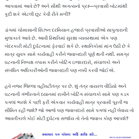
આપવામાં આવે છે? અને સૌથી અગત્યનો પ્રશ્ન—પ્રવાસી બોટમાંથી
કૂદી શકે એટલી છૂટ કેવી રીતે મળી?
ડાંગમાં ચોમાસાની સિઝન દરમિયાન હજારો પ્રવાસીઓ સાપુતારાની
મુલાકાતે આવે છે. આવી સ્થિતિમાં સુરક્ષા વ્યવસ્થામાં એક પણ
બેદરકારી મોટી દુર્ઘટનામાં ફેરવાઈ શકે છે. સ્થાનિકોમાં માંગ ઉઠી છે કે
માત્ર યુવક સામે કાર્યવાહી કરીને જવાબદારી પૂર્ણ થતી નથી. સમગ્ર
ઘટનાની નિષ્પક્ષ તપાસ કરીને બોટિંગ ઇજારદારો, સંચાલકો અને
સંબંધિત અધિકારીઓની જવાબદારી પણ નક્કી કરવી જોઈએ.
હવે નજર જિલ્લા વહીવટીતંત્ર પર છે. શું તંત્ર વાયરલ વીડિયો અને
ઘટનાની ગંભીરતાને ધ્યાનમાં રાખીને બોટિંગ સંચાલકો સામે પણ કડક
પગલાં ભરશે કે પછી ફરી એકવાર કાર્યવાહી માત્ર પ્રવાસી પૂરતી જ
સીમિત રહી જશે? જો આજે પણ જવાબદારો સામે પગલાં નહીં લેવાય તો
આવતીકાલે કોઈ મોટી દુર્ઘટના સર્જાય તો તેનો જવાબ કોણ આપશે?