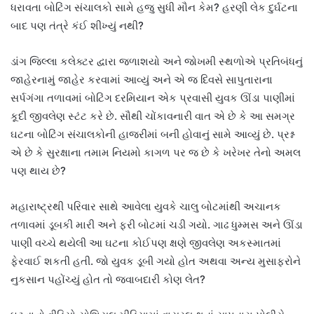
ધરાવતા બોટિંગ સંચાલકો સામે હજુ સુધી મૌન કેમ? હરણી લેક દુર્ઘટના
બાદ પણ તંત્રે કંઈ શીખ્યું નથી?
ડાંગ જિલ્લા કલેક્ટર દ્વારા જળાશયો અને જોખમી સ્થળોએ પ્રતિબંધનું
જાહેરનામું જાહેર કરવામાં આવ્યું અને એ જ દિવસે સાપુતારાના
સર્પગંગા તળાવમાં બોટિંગ દરમિયાન એક પ્રવાસી યુવક ઊંડા પાણીમાં
કૂદી જીવલેણ સ્ટંટ કરે છે. સૌથી ચોંકાવનારી વાત એ છે કે આ સમગ્ર
ઘટના બોટિંગ સંચાલકોની હાજરીમાં બની હોવાનું સામે આવ્યું છે. પ્રશ્ન
એ છે કે સુરક્ષાના તમામ નિયમો કાગળ પર જ છે કે ખરેખર તેનો અમલ
પણ થાય છે?
મહારાષ્ટ્રથી પરિવાર સાથે આવેલા યુવકે ચાલુ બોટમાંથી અચાનક
તળાવમાં ડૂબકી મારી અને ફરી બોટમાં ચડી ગયો. ગાઢ ધુમ્મસ અને ઊંડા
પાણી વચ્ચે થયેલી આ ઘટના કોઈપણ ક્ષણે જીવલેણ અકસ્માતમાં
ફેરવાઈ શકતી હતી. જો યુવક ડૂબી ગયો હોત અથવા અન્ય મુસાફરોને
નુકસાન પહોંચ્યું હોત તો જવાબદારી કોણ લેત?