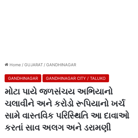
Home
/
GUJARAT
/
GANDHINAGAR
GANDHINAGAR
GANDHINAGAR CITY / TALUKO
મોટા પાયે જળસંચય અભિયાનો
ચલાવીને અને કરોડો રૂપિયાનો ખર્ચ
સામે વાસ્તવિક પરિસ્થિતિ આ દાવાઓ
કરતાં સાવ અલગ અને ડરામણી