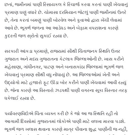
છતાં, જમીનમાં પાણી રિસાયકલ કે રિચાર્જ કરવા કરતાં પાણી ખેંચવાનું
પ્રમાણ ઘણું વધારે છે. ચોમાસા દરમિયાન જેટલું પાણી જમીનમાં ઉતરે
છે, તેના કરતાં બમણું પાણી બોરવેલ અને કૂવાઓ દ્વારા ખેંચી લેવામાં
આવે છે. ભૂગર્ભ જળના આ આડેધડ અને બેફામ વપરાશના કારણે
કુદરતી જળ સ્રોતો સુકાઈ રહ્યા છે.
સરકારી આંકડા પ્રમાણે, રાજ્યમાં સૌથી ચિંતાજનક સ્થિતિ ઉત્તર
ગુજરાત અને મધ્ય ગુજરાતના કેટલાક જિલ્લાઓની છે. ખાસ કરીને
મહેસાણા, ગાંધીનગર, પાટણ અને બનાસકાંઠા જિલ્લામાં ભૂગર્ભ જળ
ખેંચવાનું પ્રમાણ સૌથી વધુ નોંધાયું છે. આ જિલ્લાઓમાં ખેતી અને
ઉદ્યોગો માટે હજારો ફૂટ ઊંડા બોર કરીને પાણી ખેંચવામાં આવી રહ્યું
છે. જેના કારણે આ વિસ્તારો ઝડપથી પાણી વગરના સૂકા વિસ્તાર તરફ
ધકેલાઈ રહ્યા છે.
પર્યાવરણવિદોએ ચિંતા વ્યક્ત કરી છે કે જો આ જ સ્થિતિ રહી તો
આગામી દિવસોમાં ગુજરાતમાં લોકોએ પાણી માટે વલખા મારવા પડશે.
ભૂગર્ભ જળ ખલાસ થવાના કારણે માત્ર પીવાના શુદ્ધ પાણીની જ નહીં,