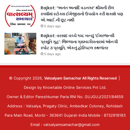
Rajkot: ‘અનંત અનાદિ વડનગર’ થીમની રીલ
સ્પર્ધામાં સ્ટોક્સ ઈમેજીસનો ઉપયોગ કરી શકાશે પણ
એ.આઈ.ની છૂટ નથી
5 days ago
Rajkot: વરસાદ વચ્ચે ૧૦૮ બન્યું ‘ઈમરજન્સી
પ્રસૂતિ ગૃહ’: જિલ્લાના ગ્રામ્ય વિસ્તારમાં ઓન ધી
સ્પોટ ૩ પ્રસૂતિ, એકનું હોસ્પિટલ સ્થળાંતર
5 days ago
© Copyright 2026,
Vatsalyam Samachar All Rights Reserved
|
Design by
Knowtable Online Services Pvt Ltd.
Owner & Editor Pareshkumar Paria RNI No. GUJGUJ/2021/84659
Address : Vatsalya, Pragaty Clinic, Ambedkar Coloney, Rohidash
Para Main Road, Morbi - 363641 Gujarat-India Mobile : 8732918183
Email : vatsalyamsamachar@gmail.com