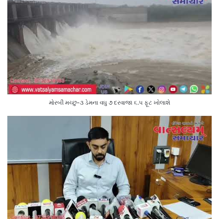
મોરબી મચ્છુ-૩ ડેમના વઘુ ૭ દરવાજા ૬.૫ ફૂટ ખોલાશે