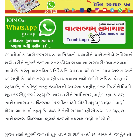
દર વર્ષે મોટા પાયે જળસંચય અભિયાનો ચલાવીને અને કરોડો રૂપિયાનો
ખર્ચ કરીને ભૂગર્ભ જળના સ્તર ઊંચા લાવવાના સરકારી દાવા કરવામાં
આવે છે. પરંતુ, વાસ્તવિક પરિસ્થિતિ આ દાવાઓ કરતાં સાવ અલગ અને
ડરામણી છે. એક તરફ પાણી બચાવવાના નામે કરોડો રૂપિયા વેડફાઈ
રહ્યા છે, તો બીજી તરફ જમીનની અંદરના પાણીનું સ્તર દિવસેને દિવસે
ખૂબ જ ઊંડું જઈ રહ્યું છે. ખાસ કરીને ગાંધીનગર, મહેસાણા, પાટણ
અને બનાસકાંઠા જિલ્લામાં જમીનમાંથી સૌથી વધુ પ્રમાણમાં પાણી
ખેંચવામાં આવી રહ્યું છે, જ્યારે તેની સરખામણીએ ડાંગ, પંચમહાલ
અને ભરૂચ જિલ્લામાં ભૂગર્ભ જળનો વપરાશ ઘણો ઓછો છે.
ગુજરાતમાં ભૂગર્ભ જળનો ધૂમ વપરાશ થઈ રહ્યો છે. સરકારી જાહેરાતો