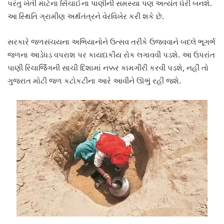
પરંતુ ખેતી માટેના સિંચાઈના પાણીની સમસ્યા પણ અત્યંત ઘેરી બનશે.
આ સ્થિતિ ગ્રામીણ અર્થતંત્રને વેરવિખેર કરી શકે છે.
સરકારે જળસંચયના અભિયાનોને ઉત્સવ તરીકે ઉજવવાને બદલે ભૂગર્ભ
જળના આડેધડ વપરાશ પર કાયદાકીય રોક લગાવવી પડશે. આ ઉપરાંત
પાણી રિચાર્જિંગની સાચી દિશામાં નક્કર કામગીરી કરવી પડશે, નહીં તો
ગુજરાત મોટી જળ કટોકટીના આરે આવીને ઊભું રહી જશે.