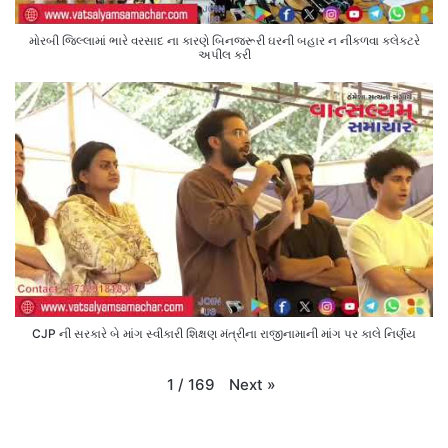
મોરબી જિલ્લામાં ભારે વરસાદ ના કારણે બિનજરૂરી ઘરની બહાર ન નીકળવા કલેક્ટરે
અપીલ કરી
CJP ની સરકારે બે માંગ સ્વીકારી શિક્ષણ મંત્રીના રાજીનામાની માંગ પર કાલે નિર્ણય
Next
»
1
/
169