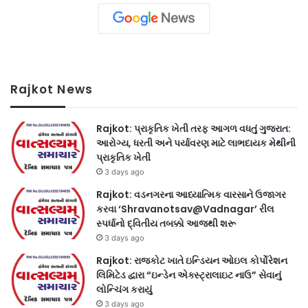
Rajkot News
Rajkot: પ્રાકૃતિક ખેતી તરફ આગળ વધતું ગુજરાત:
આરોગ્ય, ધરતી અને પર્યાવરણ માટે લાભદાયક મેથીની
પ્રાકૃતિક ખેતી
3 days ago
Rajkot: વડનગરના આધ્યાત્મિક વારસાને ઉજાગર
કરવા ‘Shravanotsav@Vadnagar’ રીલ
સ્પર્ધાનો દ્વિતીય તબક્કો આજથી શરૂ
3 days ago
Rajkot: રાજકોટ ખાતે ઇન્ડિયન ઓઇલ કોર્પોરેશન
લિમિટેડ દ્વારા “ઇન્ડેન એક્સ્ટ્રાલાઇટ નાઉ” સેવાનું
લોન્ચિંગ કરાયું
3 days ago