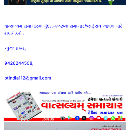
વાત્સલ્યમ્ સમાચારમાં મુંદરા-કચ્છના સમાચાર/જાહેરાત આપવા માટે
સંપર્ક કરો :
-પુજા ઠક્કર,
9426244508,
ptindia112@gmail.com