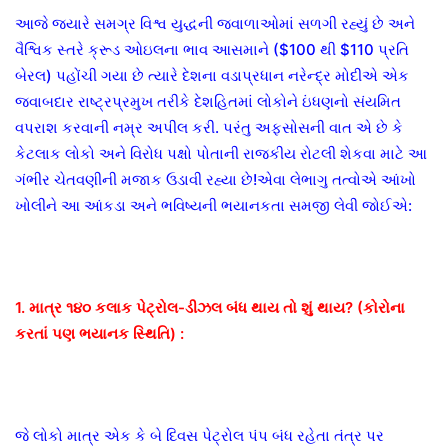
આજે જ્યારે સમગ્ર વિશ્વ યુદ્ધની જ્વાળાઓમાં સળગી રહ્યું છે અને
વૈશ્વિક સ્તરે ક્રૂડ ઓઇલના ભાવ આસમાને ($100 થી $110 પ્રતિ
બેરલ) પહોંચી ગયા છે ત્યારે દેશના વડાપ્રધાન નરેન્દ્ર મોદીએ એક
જવાબદાર રાષ્ટ્રપ્રમુખ તરીકે દેશહિતમાં લોકોને ઇંધણનો સંયમિત
વપરાશ કરવાની નમ્ર અપીલ કરી. પરંતુ અફસોસની વાત એ છે કે
કેટલાક લોકો અને વિરોધ પક્ષો પોતાની રાજકીય રોટલી શેકવા માટે આ
ગંભીર ચેતવણીની મજાક ઉડાવી રહ્યા છે!
એવા લેભાગુ તત્વોએ આંખો
ખોલીને આ આંકડા અને ભવિષ્યની ભયાનકતા સમજી લેવી જોઈએ:
1. માત્ર ૧૪૦ કલાક પેટ્રોલ-ડીઝલ બંધ થાય તો શું થાય? (કોરોના
કરતાં પણ ભયાનક સ્થિતિ) :
જે લોકો માત્ર એક કે બે દિવસ પેટ્રોલ પંપ બંધ રહેતા તંત્ર પર