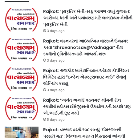
Rajkot: પ્રાકૃતિક ખેતી તરફ આગળ વધતું ગુજરાત:
આરોગ્ય, ધરતી અને પર્યાવરણ માટે લાભદાયક મેથીની
પ્રાકૃતિક ખેતી
3 days ago
Rajkot: વડનગરના આધ્યાત્મિક વારસાને ઉજાગર
કરવા ‘Shravanotsav@Vadnagar’ રીલ
સ્પર્ધાનો દ્વિતીય તબક્કો આજથી શરૂ
3 days ago
Rajkot: રાજકોટ ખાતે ઇન્ડિયન ઓઇલ કોર્પોરેશન
લિમિટેડ દ્વારા “ઇન્ડેન એક્સ્ટ્રાલાઇટ નાઉ” સેવાનું
લોન્ચિંગ કરાયું
3 days ago
Rajkot: ‘અનંત અનાદિ વડનગર’ થીમની રીલ
સ્પર્ધામાં સ્ટોક્સ ઈમેજીસનો ઉપયોગ કરી શકાશે પણ
એ.આઈ.ની છૂટ નથી
5 days ago
Rajkot: વરસાદ વચ્ચે ૧૦૮ બન્યું ‘ઈમરજન્સી
પ્રસૂતિ ગૃહ’: જિલ્લાના ગ્રામ્ય વિસ્તારમાં ઓન ધી