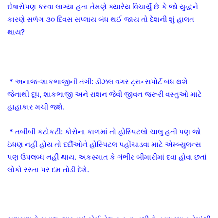
દોષારોપણ કરવા લાગ્યા હતા તેમણે ક્યારેય વિચાર્યું છે કે જો યુદ્ધને
કારણે સળંગ ૩૦ દિવસ સપ્લાય બંધ થઈ જાય તો દેશની શું હાલત
થાય?
* અનાજ-શાકભાજીની તંગી: ડીઝલ વગર ટ્રાન્સપોર્ટ બંધ થશે
જેનાથી દૂધ, શાકભાજી અને રાશન જેવી જીવન જરૂરી વસ્તુઓ માટે
હાહાકાર મચી જશે.
* તબીબી કટોકટી: કોરોના કાળમાં તો હોસ્પિટલો ચાલુ હતી પણ જો
ઇંધણ નહીં હોય તો દર્દીઓને હોસ્પિટલ પહોંચાડવા માટે એમ્બ્યુલન્સ
પણ ઉપલબ્ધ નહીં થાય. અકસ્માત કે ગંભીર બીમારીમાં દવા હોવા છતાં
લોકો રસ્તા પર દમ તોડી દેશે.