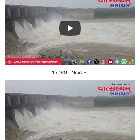
Next
»
1
/
169