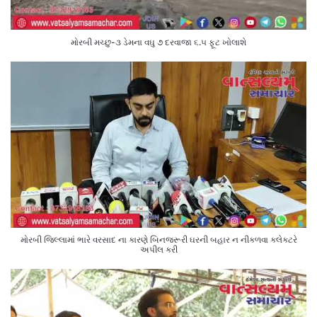
મોરબી મચ્છુ-૩ ડેમના વઘુ ૭ દરવાજા ૬.૫ ફૂટ ખોલાશે
મોરબી જિલ્લામાં ભારે વરસાદ ના કારણે બિનજરૂરી ઘરની બહાર ન નીકળવા કલેક્ટરે
અપીલ કરી