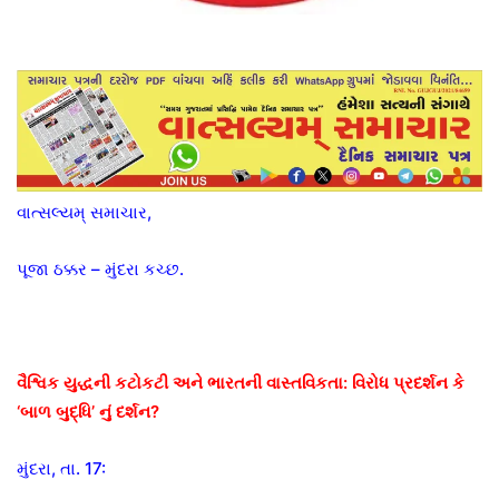
વાત્સલ્યમ્ સમાચાર,
પૂજા ઠક્કર – મુંદરા કચ્છ.
વૈશ્વિક યુદ્ધની કટોકટી અને ભારતની વાસ્તવિકતા: વિરોધ પ્રદર્શન કે
‘બાળ બુદ્ધિ’ નું દર્શન?
મુંદરા, તા. 17: