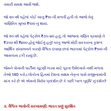
તમારી સમક્ષ આવી જશે.
જો ૨૦ વર્ષ પહેલાં કોઈ વસ્તુ ₹૧૦ ની મળતી હતી તો આજે તેનું
ગાણિતિક મૂલ્ય ₹૧૦૦ નું થાય.
જો ૨૦ વર્ષ પહેલાં પેટ્રોલ ₹૩૫-૪૦ હતું, તો આજના ગણિત પ્રમાણે તે
₹૩૫૦ થી ₹૪૦૦ હોવું જોઈતું હતું! પરંતુ આજે મોદી સરકારના કુશળ
આર્થિક સંચાલનને કારણે વૈશ્વિક દબાણ છતાં ભારતમાં પેટ્રોલ ₹૧૦૦ ની
આસપાસ ટકી રહ્યું છે.
જેમને પોતાની પાર્ટીમાં ચૂંટણી લડવા માટે પૂરતા ઉમેદવારો નથી મળતા
તેઓ 140 કરોડ લોકોના હિતમાં દેશના સક્ષમ નેતૃત્વ પાસે રાજીનામાંની
માંગ કરે છે એ એમનો વિરોધ પ્રદર્શન છે કે પછી ‘બાળ બુદ્ધિ’ નું દર્શન?
૩. વૈશ્વિક ભાવોની સરખામણી: ભારત ઘણું સુરક્ષિત