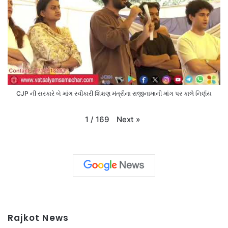
CJP ની સરકારે બે માંગ સ્વીકારી શિક્ષણ મંત્રીના રાજીનામાની માંગ પર કાલે નિર્ણય
Next
»
1
/
169
Rajkot News