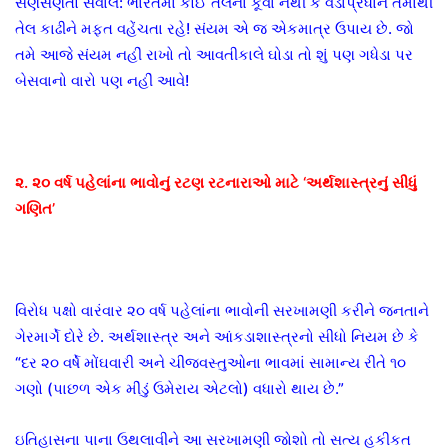
સણસણતો સવાલ: ભારતમાં કોઈ તેલના કૂવા નથી કે વડાપ્રધાન તેમાંથી
તેલ કાઢીને મફત વહેંચતા રહે! સંયમ એ જ એકમાત્ર ઉપાય છે. જો
તમે આજે સંયમ નહીં રાખો તો આવતીકાલે ઘોડા તો શું પણ ગધેડા પર
બેસવાનો વારો પણ નહીં આવે!
૨. ૨૦ વર્ષ પહેલાંના ભાવોનું રટણ રટનારાઓ માટે ‘અર્થશાસ્ત્રનું સીધું
ગણિત’
વિરોધ પક્ષો વારંવાર ૨૦ વર્ષ પહેલાંના ભાવોની સરખામણી કરીને જનતાને
ગેરમાર્ગે દોરે છે. અર્થશાસ્ત્ર અને આંકડાશાસ્ત્રનો સીધો નિયમ છે કે
“દર ૨૦ વર્ષે મોંઘવારી અને ચીજવસ્તુઓના ભાવમાં સામાન્ય રીતે ૧૦
ગણો (પાછળ એક મીંડું ઉમેરાય એટલો) વધારો થાય છે.”
ઇતિહાસના પાના ઉથલાવીને આ સરખામણી જોશો તો સત્ય હકીકત