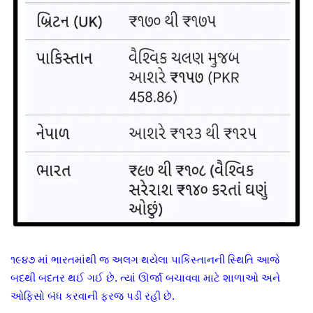
૧૯૪૭ માં ભારતમાંથી જ અલગ થયેલા પાકિસ્તાનની સ્થિતિ આજે
બદથી બદતર થઈ ગઈ છે. ત્યાં ઊર્જા બચાવવા માટે શાળાઓ અને
ઓફિસો બંધ કરવાની ફરજ પડી રહી છે.