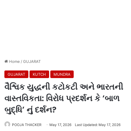
Home
/
GUJARAT
GUJARAT
KUTCH
MUNDRA
વૈશ્વિક યુદ્ધની કટોકટી અને ભારતની
વાસ્તવિકતા: વિરોધ પ્રદર્શન કે ‘બાળ
બુદ્ધિ’ નું દર્શન?
POOJA THACKER
May 17, 2026
Last Updated: May 17, 2026