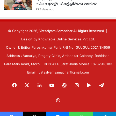
સ્પોટ ૩ પ્રસૂતિ, એકનું હોસ્પિટલ સ્થળાંતર
5 days ago
© Copyright 2026,
Vatsalyam Samachar All Rights Reserved
|
Design by
Knowtable Online Services Pvt Ltd.
Owner & Editor Pareshkumar Paria RNI No. GUJGUJ/2021/84659
Address : Vatsalya, Pragaty Clinic, Ambedkar Coloney, Rohidash
Para Main Road, Morbi - 363641 Gujarat-India Mobile : 8732918183
Email : vatsalyamsamachar@gmail.com
Facebook
X
LinkedIn
YouTube
WordPress
Instagram
Google
Tele
Play
WhatsApp