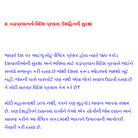
૪. વડાપ્રધાનનો વિદેશ પ્રવાસ: દેશહિતની સુરક્ષા
જ્યારે દેશ પર આટલું મોટું વૈશ્વિક પ્રેશર હોય ત્યારે ૧૪૦ કરોડ
દેશવાસીઓની સુરક્ષા અને ભવિષ્ય માટે વડાપ્રધાન વિદેશ પ્રવાસે જઈને
સંબંધો મજબૂત કરી રહ્યા છે જેથી દેશમાં ક્રૂડ ઓઇલનો જથ્થો ખૂટે
નહીં. જેમની પાસે પાસપોર્ટ પણ નથી એવા લોકો સવાલ ઉઠાવી રહ્યા છે
કે મોદી વારંવાર વિદેશ પ્રવાસ કેમ કરે છે?
મોદી મહાસતાથી ડરતા નથી, પંપને પણ મુંહતોડ જવાબ આપવા સક્ષમ
છે. પણ દેશહીતને ધ્યાનમાં રાખીને તેઓ એક યોગીની જેમ ધ્યાન અને
સાધના કરીને આ વૈશ્વિક સંકટમાંથી ભારતને ઉગારવાની આગોતરી
તૈયારી કરી રહ્યા છે.