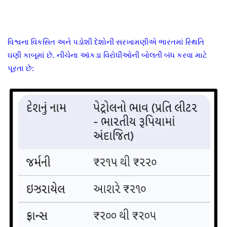
વિશ્વના વિકસિત અને પડોશી દેશોની સરખામણીએ ભારતમાં સ્થિતિ
ઘણી કાબૂમાં છે. નીચેના આંકડા વિરોધીઓની બોલતી બંધ કરવા માટે
પૂરતા છે: