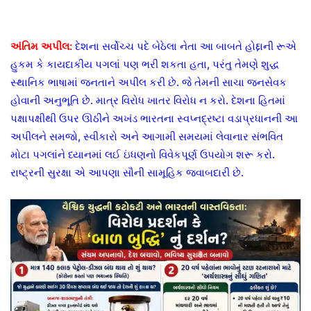
અંતિમ અપીલ:
દેશના સર્વોચ્ચ પદે બેઠેલા નેતા આ બાબતે હોદ્દાની રૂએ
હુકમ કે કાયદાકીય પગલાં પણ ભરી શકતા હતા, પરંતુ તેમણે શુદ્ધ
સ્થાનિક ભાષામાં જનતાને અપીલ કરી છે. જે તેમની સાચા જનસેવક
હોવાની અનુભૂતિ છે. માત્ર વિરોધ ખાતર વિરોધ ન કરો. દેશના હિતમાં
પક્ષાપક્ષીથી ઉપર ઊઠીને અખંડ ભારતના સ્વપ્નદ્રષ્ટા વડાપ્રધાનની આ
અપીલને સમજો, સ્વીકારો અને આગામી સમયમાં લેવાનાર સંભવિત
મોટા પગલાંને ધ્યાનમાં લઈ ઇંધણનો વિવેકપૂર્ણ ઉપયોગ શરૂ કરો.
રાષ્ટ્રની સુરક્ષા એ આપણા સૌની સામૂહિક જવાબદારી છે.