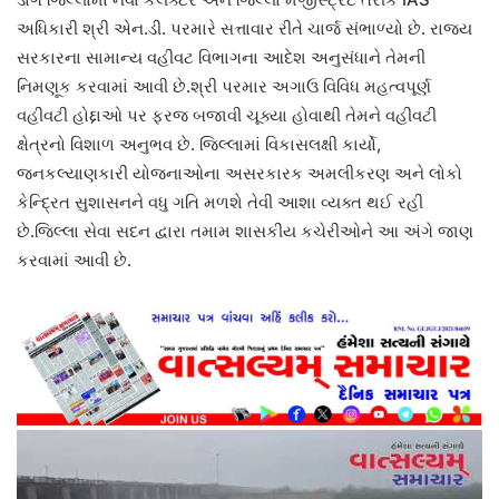
અધિકારી શ્રી એન.ડી. પરમારે સત્તાવાર રીતે ચાર્જ સંભાળ્યો છે. રાજ્ય
સરકારના સામાન્ય વહીવટ વિભાગના આદેશ અનુસંધાને તેમની
નિમણૂક કરવામાં આવી છે.શ્રી પરમાર અગાઉ વિવિધ મહત્વપૂર્ણ
વહીવટી હોદ્દાઓ પર ફરજ બજાવી ચૂક્યા હોવાથી તેમને વહીવટી
ક્ષેત્રનો વિશાળ અનુભવ છે. જિલ્લામાં વિકાસલક્ષી કાર્યો,
જનકલ્યાણકારી યોજનાઓના અસરકારક અમલીકરણ અને લોકો
કેન્દ્રિત સુશાસનને વધુ ગતિ મળશે તેવી આશા વ્યક્ત થઈ રહી
છે.જિલ્લા સેવા સદન દ્વારા તમામ શાસકીય કચેરીઓને આ અંગે જાણ
કરવામાં આવી છે.