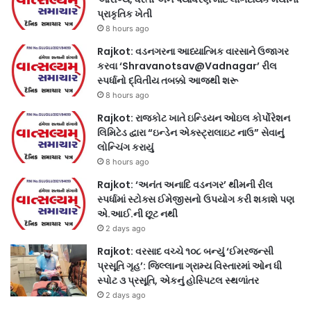
પ્રાકૃતિક ખેતી
8 hours ago
Rajkot: વડનગરના આધ્યાત્મિક વારસાને ઉજાગર
કરવા ‘Shravanotsav@Vadnagar’ રીલ
સ્પર્ધાનો દ્વિતીય તબક્કો આજથી શરૂ
8 hours ago
Rajkot: રાજકોટ ખાતે ઇન્ડિયન ઓઇલ કોર્પોરેશન
લિમિટેડ દ્વારા “ઇન્ડેન એક્સ્ટ્રાલાઇટ નાઉ” સેવાનું
લોન્ચિંગ કરાયું
8 hours ago
Rajkot: ‘અનંત અનાદિ વડનગર’ થીમની રીલ
સ્પર્ધામાં સ્ટોક્સ ઈમેજીસનો ઉપયોગ કરી શકાશે પણ
એ.આઈ.ની છૂટ નથી
2 days ago
Rajkot: વરસાદ વચ્ચે ૧૦૮ બન્યું ‘ઈમરજન્સી
પ્રસૂતિ ગૃહ’: જિલ્લાના ગ્રામ્ય વિસ્તારમાં ઓન ધી
સ્પોટ ૩ પ્રસૂતિ, એકનું હોસ્પિટલ સ્થળાંતર
2 days ago