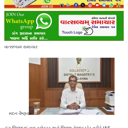
વાત્સલ્યમ સમાચાર
મદન વૈષ્ણવ
ડાંગ જિલ્લામાં નવા કલેક્ટર અને જિલ્લા મેજીસ્ટ્રેટ તરીકે IAS