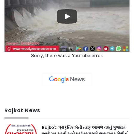
Sorry, there was a YouTube error.
Rajkot News
Rajkot: પ્રાકૃતિક ખેતી તરફ આગળ વધતું ગુજરાત:
આરોગ્ય, ધરતી અને પર્યાવરણ માટે લાભદાયક મેથીની