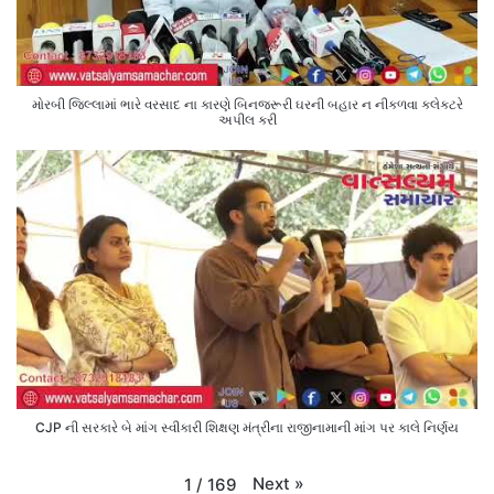
મોરબી જિલ્લામાં ભારે વરસાદ ના કારણે બિનજરૂરી ઘરની બહાર ન નીકળવા કલેક્ટરે
અપીલ કરી
CJP ની સરકારે બે માંગ સ્વીકારી શિક્ષણ મંત્રીના રાજીનામાની માંગ પર કાલે નિર્ણય
Next
»
1
/
169