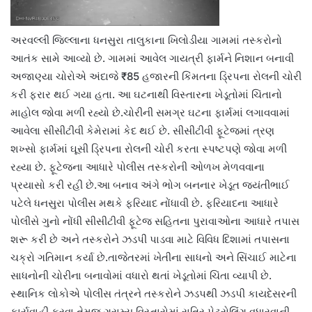
અરવલ્લી જિલ્લાના ધનસુરા તાલુકાના ખિલોડીયા ગામમાં તસ્કરોનો
આતંક સામે આવ્યો છે. ગામમાં આવેલ ગાયત્રી ફાર્મને નિશાન બનાવી
અજાણ્યા ચોરોએ અંદાજે ₹85 હજારની કિંમતના ડ્રિપના રોલની ચોરી
કરી ફરાર થઈ ગયા હતા. આ ઘટનાથી વિસ્તારના ખેડૂતોમાં ચિંતાનો
માહોલ જોવા મળી રહ્યો છે.ચોરીની સમગ્ર ઘટના ફાર્મમાં લગાવવામાં
આવેલા સીસીટીવી કેમેરામાં કેદ થઈ છે. સીસીટીવી ફૂટેજમાં ત્રણ
શખ્સો ફાર્મમાં ઘૂસી ડ્રિપના રોલની ચોરી કરતા સ્પષ્ટપણે જોવા મળી
રહ્યા છે. ફૂટેજના આધારે પોલીસ તસ્કરોની ઓળખ મેળવવાના
પ્રયાસો કરી રહી છે.આ બનાવ અંગે ભોગ બનનાર ખેડૂત જયંતીભાઈ
પટેલે ધનસુરા પોલીસ મથકે ફરિયાદ નોંધાવી છે. ફરિયાદના આધારે
પોલીસે ગુનો નોંધી સીસીટીવી ફૂટેજ સહિતના પુરાવાઓના આધારે તપાસ
શરૂ કરી છે અને તસ્કરોને ઝડપી પાડવા માટે વિવિધ દિશામાં તપાસના
ચક્રો ગતિમાન કર્યા છે.તાજેતરમાં ખેતીના સાધનો અને સિંચાઈ માટેના
સાધનોની ચોરીના બનાવોમાં વધારો થતાં ખેડૂતોમાં ચિંતા વ્યાપી છે.
સ્થાનિક લોકોએ પોલીસ તંત્રને તસ્કરોને ઝડપથી ઝડપી કાયદેસરની
કાર્યવાહી કરવા તેમજ ગ્રામ્ય વિસ્તારોમાં રાત્રિ પેટ્રોલિંગ વધારવાની