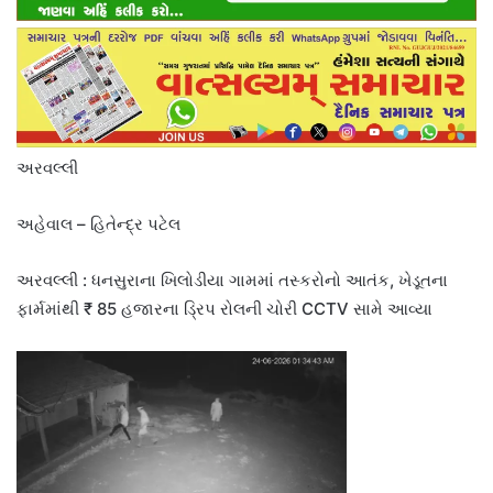
અરવલ્લી
અહેવાલ – હિતેન્દ્ર પટેલ
અરવલ્લી : ધનસુરાના ખિલોડીયા ગામમાં તસ્કરોનો આતંક, ખેડૂતના
ફાર્મમાંથી ₹ 85 હજારના ડ્રિપ રોલની ચોરી CCTV સામે આવ્યા