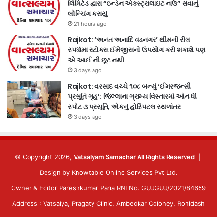
લિમિટેડ દ્વારા “ઇન્ડેન એક્સ્ટ્રાલાઇટ નાઉ” સેવાનું
લોન્ચિંગ કરાયું
21 hours ago
Rajkot: ‘અનંત અનાદિ વડનગર’ થીમની રીલ
સ્પર્ધામાં સ્ટોક્સ ઈમેજીસનો ઉપયોગ કરી શકાશે પણ
એ.આઈ.ની છૂટ નથી
3 days ago
Rajkot: વરસાદ વચ્ચે ૧૦૮ બન્યું ‘ઈમરજન્સી
પ્રસૂતિ ગૃહ’: જિલ્લાના ગ્રામ્ય વિસ્તારમાં ઓન ધી
સ્પોટ ૩ પ્રસૂતિ, એકનું હોસ્પિટલ સ્થળાંતર
3 days ago
© Copyright 2026,
Vatsalyam Samachar All Rights Reserved
|
Design by
Knowtable Online Services Pvt Ltd.
Owner & Editor Pareshkumar Paria RNI No. GUJGUJ/2021/84659
Address : Vatsalya, Pragaty Clinic, Ambedkar Coloney, Rohidash