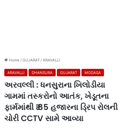
Home
/
GUJARAT
/
ARAVALLI
ARAVALLI
DHANSURA
GUJARAT
MODASA
અરવલ્લી : ધનસુરાના ખિલોડીયા
ગામમાં તસ્કરોનો આતંક, ખેડૂતના
ફાર્મમાંથી ₹ 85 હજારના ડ્રિપ રોલની
ચોરી CCTV સામે આવ્યા