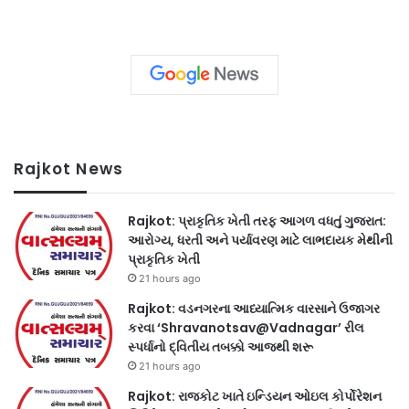
Rajkot News
Rajkot: પ્રાકૃતિક ખેતી તરફ આગળ વધતું ગુજરાત:
આરોગ્ય, ધરતી અને પર્યાવરણ માટે લાભદાયક મેથીની
પ્રાકૃતિક ખેતી
21 hours ago
Rajkot: વડનગરના આધ્યાત્મિક વારસાને ઉજાગર
કરવા ‘Shravanotsav@Vadnagar’ રીલ
સ્પર્ધાનો દ્વિતીય તબક્કો આજથી શરૂ
21 hours ago
Rajkot: રાજકોટ ખાતે ઇન્ડિયન ઓઇલ કોર્પોરેશન