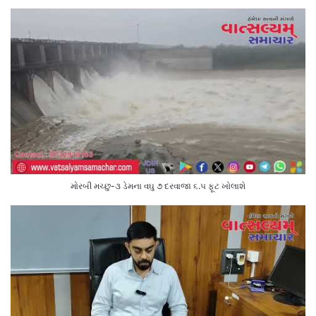
મોરબી મચ્છુ-૩ ડેમના વઘુ ૭ દરવાજા ૬.૫ ફૂટ ખોલાશે