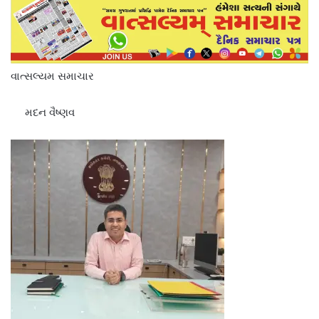
વાત્સલ્યમ સમાચાર
મદન વૈષ્ણવ