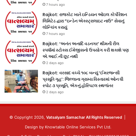
7 hours ago
Rajkot: રાજકોટ ખાતે ઇન્ડિયન ઓઇલ કોર્પોરેશન
લિમિટેડ દ્વારા “ઇન્ડેન એક્સ્ટ્રાલાઇટ નાઉ” સેવાનું
લોન્ચિંગ કરાયું
7 hours ago
Rajkot: ‘અનંત અનાદિ વડનગર’ થીમની રીલ
સ્પર્ધામાં સ્ટોક્સ ઈમેજીસનો ઉપયોગ કરી શકાશે પણ
એ.આઈ.ની છૂટ નથી
2 days ago
Rajkot: વરસાદ વચ્ચે ૧૦૮ બન્યું ‘ઈમરજન્સી
પ્રસૂતિ ગૃહ’: જિલ્લાના ગ્રામ્ય વિસ્તારમાં ઓન ધી
સ્પોટ ૩ પ્રસૂતિ, એકનું હોસ્પિટલ સ્થળાંતર
2 days ago
© Copyright 2026,
Vatsalyam Samachar All Rights Reserved
|
Design by
Knowtable Online Services Pvt Ltd.