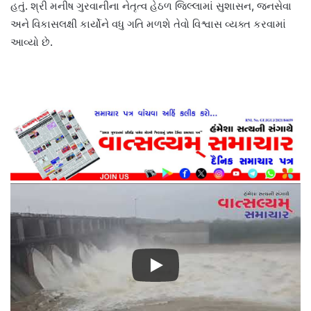
હતું. શ્રી મનીષ ગુરવાનીના નેતૃત્વ હેઠળ જિલ્લામાં સુશાસન, જનસેવા
અને વિકાસલક્ષી કાર્યોને વધુ ગતિ મળશે તેવો વિશ્વાસ વ્યક્ત કરવામાં
આવ્યો છે.