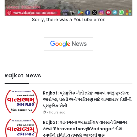
Sorry, there was a YouTube error.
Rajkot News
Rajkot: પ્રાકૃતિક ખેતી તરફ આગળ વધતું ગુજરાત:
આરોગ્ય, ધરતી અને પર્યાવરણ માટે લાભદાયક મેથીની
પ્રાકૃતિક ખેતી
7 hours ago
Rajkot: વડનગરના આધ્યાત્મિક વારસાને ઉજાગર
કરવા ‘Shravanotsav@Vadnagar’ રીલ
સ્પર્ધાનો દ્વિતીય તબક્કો આજથી શરૂ