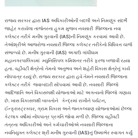
રાજ્ય સરકાર દ્વારા IAS અધિકારીઓની બદલી અને નિમણૂંક સંદર્ભે
જાહેર કરાયેલા તાજેતરના હુકમ મુજબ નવસારી જિલ્લાના નવા
કલેક્ટર તરીકે મનીષ ગુરવાની (IAS)ની નિમણૂંક કરવામાં આવી છે.
તેઓશ્રીએ આજરોજ નવસારી જિલ્લા કલેક્ટર તરીકેનો વિધિવત્ત ચાર્જ
સંભાળ્યો છે. મનીષ ગુરવાની (IAS) અગાઉ ગાંધીધામ
મહાનગરપાલિકામાં મ્યુનિસિપલ કમિશનર તરીકે ફરજ બજાવી રહ્યા
હતા. વહીવટી ક્ષેત્રેનો તેમનો અનુભવ અને શહેરી વિકાસ ક્ષેત્રેનું કાર્ય
નોંધપાત્ર રહ્યું છે. રાજ્ય સરકાર દ્વારા હવે તેમને નવસારી જિલ્લાના
કલેક્ટર તરીકે જવાબદારી સોંપવામાં આવી છે. નવસારી જિલ્લો
આદિજાતિ અને વિકાસલક્ષી યોજનાઓ માટે અગત્યનો જિલ્લો ગણાય
છે. ખાસ વિકાસલક્ષી બાબતોને કેન્દ્રમાં રાખીને પર્યટન,
ઈન્ફ્રાસ્ટ્રક્ચર, ગ્રામ વિકાસ અને જનકલ્યાણ યોજનાઓમાં છેલ્લા
કેટલાક વર્ષોમાં નોંધપાત્ર પ્રગતિ જોવા મળી છે. જિલ્લા વહીવટી
તંત્રના અધિકારીઓ અને કર્મચારીઓએ નવસારી જિલ્લાના
નવનિયુક્ત કલેક્ટર શ્રી મનીષ ગુરવાની (IAS)નું ઉષ્માભેર સ્વાગત કર્યું