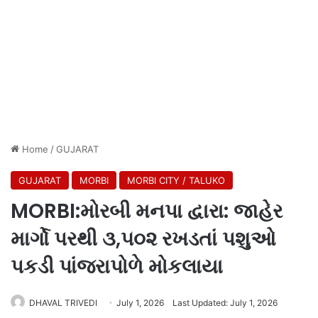
Home
/
GUJARAT
GUJARAT
MORBI
MORBI CITY / TALUKO
MORBI:મોરબી મનપા દ્વારા: જાહેર
માર્ગો પરથી ૩,૫૦૨ રખડતાં પશુઓ
પકડી પાંજરાપોળે મોકલાયા
DHAVAL TRIVEDI
July 1, 2026
Last Updated: July 1, 2026