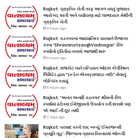
Rajkot: પ્રાકૃતિક ખેતી તરફ આગળ વધતું ગુજરાત:
આરોગ્ય, ધરતી અને પર્યાવરણ માટે લાભદાયક મેથીની
પ્રાકૃતિક ખેતી
6 hours ago
Rajkot: વડનગરના આધ્યાત્મિક વારસાને ઉજાગર
કરવા ‘Shravanotsav@Vadnagar’ રીલ
સ્પર્ધાનો દ્વિતીય તબક્કો આજથી શરૂ
6 hours ago
Rajkot: રાજકોટ ખાતે ઇન્ડિયન ઓઇલ કોર્પોરેશન
લિમિટેડ દ્વારા “ઇન્ડેન એક્સ્ટ્રાલાઇટ નાઉ” સેવાનું
લોન્ચિંગ કરાયું
6 hours ago
Rajkot: ‘અનંત અનાદિ વડનગર’ થીમની રીલ
સ્પર્ધામાં સ્ટોક્સ ઈમેજીસનો ઉપયોગ કરી શકાશે પણ
એ.આઈ.ની છૂટ નથી
2 days ago
Rajkot: વરસાદ વચ્ચે ૧૦૮ બન્યું ‘ઈમરજન્સી
પ્રસૂતિ ગૃહ’: જિલ્લાના ગ્રામ્ય વિસ્તારમાં ઓન ધી