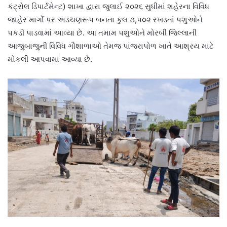
કંટ્રોલ ડિપાર્ટમેન્ટ) શાખા દ્વારા જુલાઈ ૨૦૨૬ સુધીમાં શહેરના વિવિધ
જાહેર માર્ગો પર અડચણરૂપ બનતા કુલ ૩,૫૦૨ રખડતાં પશુઓને
પકડી પાડવામાં આવ્યા છે. આ તમામ પશુઓને મોરબી જિલ્લાની
આજુબાજુની વિવિધ ગૌશાળાઓ તેમજ પાંજરાપોળ ખાતે આશ્રય માટે
મોકલી આપવામાં આવ્યા છે.