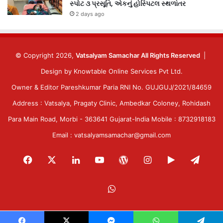
સ્પોટ ૩ પ્રસૂતિ, એકનું હોસ્પિટલ સ્થળાંતર
2 days ago
© Copyright 2026,
Vatsalyam Samachar All Rights Reserved
|
Design by
Knowtable Online Services Pvt Ltd.
Owner & Editor Pareshkumar Paria RNI No. GUJGUJ/2021/84659
Address : Vatsalya, Pragaty Clinic, Ambedkar Coloney, Rohidash
Para Main Road, Morbi - 363641 Gujarat-India Mobile : 8732918183
Email : vatsalyamsamachar@gmail.com
Facebook
X
LinkedIn
YouTube
WordPress
Instagram
Google
Tele
Play
WhatsApp