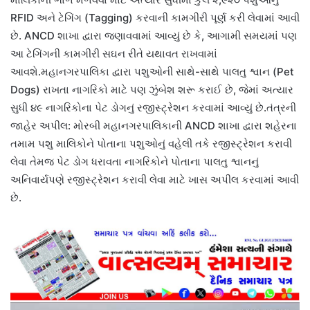
RFID અને ટેગિંગ (Tagging) કરવાની કામગીરી પૂર્ણ કરી લેવામાં આવી
છે. ANCD શાખા દ્વારા જણાવવામાં આવ્યું છે કે, આગામી સમયમાં પણ
આ ટેગિંગની કામગીરી સઘન રીતે યથાવત રાખવામાં
આવશે.મહાનગરપાલિકા દ્વારા પશુઓની સાથે-સાથે પાલતુ શ્વાન (Pet
Dogs) રાખતા નાગરિકો માટે પણ ઝુંબેશ શરૂ કરાઈ છે, જેમાં અત્યાર
સુધી ૪૯ નાગરિકોના પેટ ડોગનું રજીસ્ટ્રેશન કરવામાં આવ્યું છે.તંત્રની
જાહેર અપીલ: મોરબી મહાનગરપાલિકાની ANCD શાખા દ્વારા શહેરના
તમામ પશુ માલિકોને પોતાના પશુઓનું વહેલી તકે રજીસ્ટ્રેશન કરાવી
લેવા તેમજ પેટ ડોગ ધરાવતા નાગરિકોને પોતાના પાલતુ શ્વાનનું
અનિવાર્યપણે રજીસ્ટ્રેશન કરાવી લેવા માટે ખાસ અપીલ કરવામાં આવી
છે.