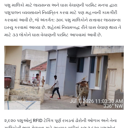
પશુ માલિકો માટે લાયસન્સ અને ઘાસ વેચાણની પરમિટ મનપા દ્વારા
પશુપાલન વ્યવસાયને નિયંત્રિત કરવા માટે પણ મહત્ત્વની કામગીરી
કરવામાં આવી છે, જે અંતર્ગત: ૩૦૬ પશુ માલિકોને સત્તાવાર લાયસન્સ
ઇસ્યુ કરવામાં આવ્યા છે. શહેરમાં નિયમબદ્ધ રીતે ઘાસ વેચાણ થાય તે
માટે ૩૩ લોકોને ઘાસ વેચાણની પરમિટ આપવામાં આવી છે.
૨,૯૨૦ પશુઓનું RFID ટેગિંગ પૂર્ણ રખડતાં ઢોરોની ઓળખ અને તેના
માલિકોની ભાળ મેળવવા માટે અત્યાર સુધીમાં કુલ ૨,૯૨૦ પશુઓનું