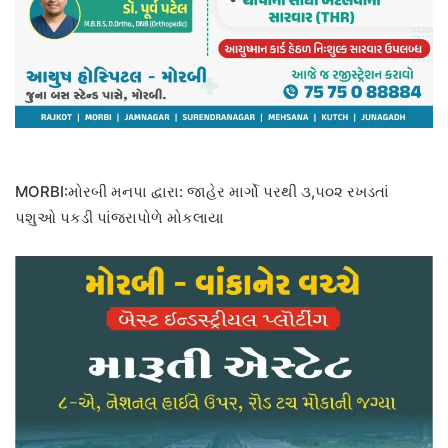
MORBI:મોરબી મનપા દ્વારા: જાહેર માર્ગો પરથી ૩,૫૦૨ રખડતાં
પશુઓ પકડી પાંજરાપોળે મોકલાયા