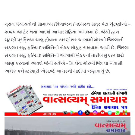
ગ્રામ પંચાયતોની સામાન્ય /વિભાજન /મધ્યસ્થ સત્ર પેટા ચૂંટણીઓ –
૨૦૨૫ જાહેર થતાં આદર્શ આચારસંહિતા અમલમાં છે. જેથી હાલ
ચૂંટણી પ્રક્રિયા ચાલુ હોવાના કારણોસર આગામી મોરબી જિલ્લાની
સંકલન સહ ફરિયાદ સમિતિની બેઠક મોકૂફ રાખવામાં આવી છે. જિલ્લા
સંકલન સહ ફરિયાદ સમિતિની આગામી બેઠકની તારીખ મુકરર થયે
જાણ કરવામાં આવશે જેની સર્વેએ નોંધ લેવા મોરબી જિલ્લા નિવાસી
અધિક કલેક્ટરશ્રી એસ.જે. ખાચરની યાદીમાં જણાવાયું છે.