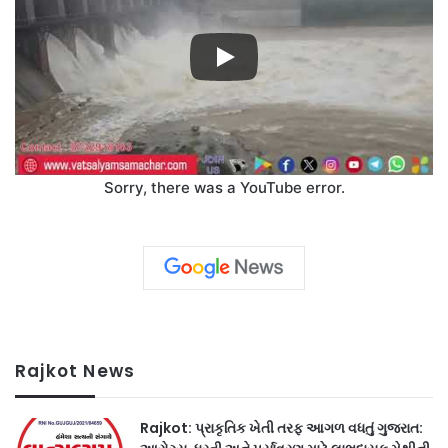
Sorry, there was a YouTube error.
Rajkot News
Rajkot: પ્રાકૃતિક ખેતી તરફ આગળ વધતું ગુજરાત: