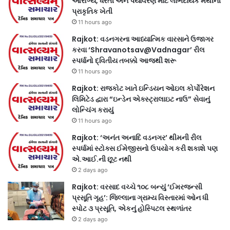
આરોગ્ય, ધરતી અને પર્યાવરણ માટે લાભદાયક મેથીની
પ્રાકૃતિક ખેતી
11 hours ago
Rajkot: વડનગરના આધ્યાત્મિક વારસાને ઉજાગર
કરવા ‘Shravanotsav@Vadnagar’ રીલ
સ્પર્ધાનો દ્વિતીય તબક્કો આજથી શરૂ
11 hours ago
Rajkot: રાજકોટ ખાતે ઇન્ડિયન ઓઇલ કોર્પોરેશન
લિમિટેડ દ્વારા “ઇન્ડેન એક્સ્ટ્રાલાઇટ નાઉ” સેવાનું
લોન્ચિંગ કરાયું
11 hours ago
Rajkot: ‘અનંત અનાદિ વડનગર’ થીમની રીલ
સ્પર્ધામાં સ્ટોક્સ ઈમેજીસનો ઉપયોગ કરી શકાશે પણ
એ.આઈ.ની છૂટ નથી
2 days ago
Rajkot: વરસાદ વચ્ચે ૧૦૮ બન્યું ‘ઈમરજન્સી
પ્રસૂતિ ગૃહ’: જિલ્લાના ગ્રામ્ય વિસ્તારમાં ઓન ધી
સ્પોટ ૩ પ્રસૂતિ, એકનું હોસ્પિટલ સ્થળાંતર
2 days ago