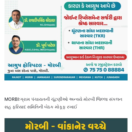
MORBI:ગ્રામ પંચાયતની ચૂંટણીઓ અન્વયે મોરબી જિલ્લા સંકલન
સહ ફરિયાદ સમિતિની બેઠક મોકૂફ રખાઈ