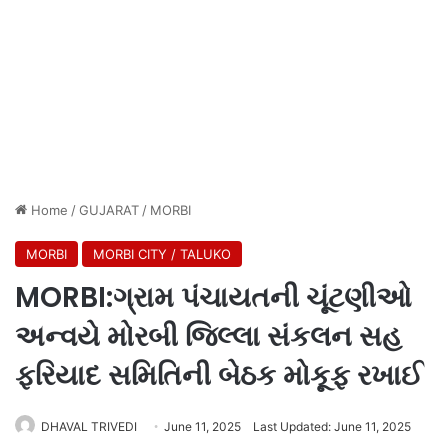
Home
/
GUJARAT
/
MORBI
MORBI
MORBI CITY / TALUKO
MORBI:ગ્રામ પંચાયતની ચૂંટણીઓ
અન્વયે મોરબી જિલ્લા સંકલન સહ
ફરિયાદ સમિતિની બેઠક મોકૂફ રખાઈ
DHAVAL TRIVEDI
June 11, 2025
Last Updated: June 11, 2025