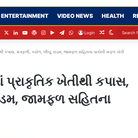
ENTERTAINMENT
VIDEO NEWS
HEALTH
R
Facebook
X
LinkedIn
YouTube
WordPress
Instagram
Google Play
Telegram
WhatsApp
Random Articl
Switch ski
Login
તીથી કપાસ, મગફળી, કઠોળ, લીંબુ, દાડમ, જામફળ સહિતના પાકોની સફળ ખેતી
 પ્રાકૃતિક ખેતીથી કપાસ,
દાડમ, જામફળ સહિતના