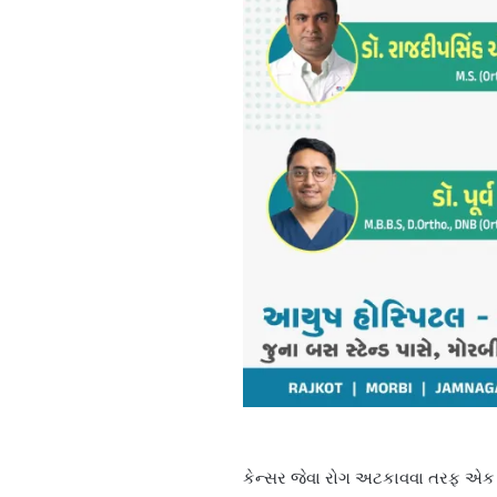
કેન્સર જેવા રોગ અટકાવવા તરફ એક ક