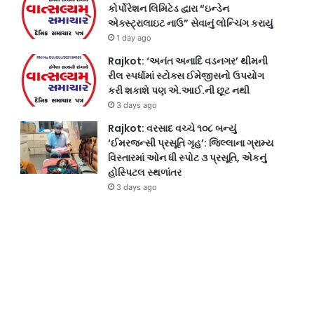
કોર્પોરેશન લિમિટેડ દ્વારા “ઇન્ડેન
એક્સ્ટ્રાલાઇટ નાઉ” સેવાનું લોન્ચિંગ કરાયું
1 day ago
Rajkot: ‘અનંત અનાદિ વડનગર’ થીમની
રીલ સ્પર્ધામાં સ્ટોક્સ ઈમેજીસનો ઉપયોગ
કરી શકાશે પણ એ.આઈ.ની છૂટ નથી
3 days ago
Rajkot: વરસાદ વચ્ચે ૧૦૮ બન્યું
‘ઈમરજન્સી પ્રસૂતિ ગૃહ’: જિલ્લાના ગ્રામ્ય
વિસ્તારમાં ઓન ધી સ્પોટ ૩ પ્રસૂતિ, એકનું
હોસ્પિટલ સ્થળાંતર
3 days ago