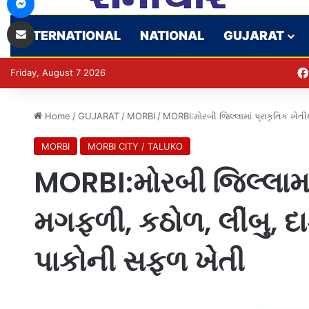
Share via Email
INTERNATIONAL
NATIONAL
GUJARAT
Friday, August 7 2026
Home
/
GUJARAT
/
MORBI
/
MORBI:મોરબી જિલ્લામાં પ્રાકૃતિક ખે
MORBI
MORBI CITY / TALUKO
MORBI:મોરબી જિલ્લામાં
મગફળી, કઠોળ, લીંબુ, 
પાકોની સફળ ખેતી