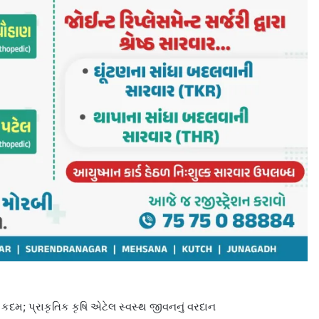
દમ; પ્રાકૃતિક કૃષિ એટેલ સ્વસ્થ જીવનનું વરદાન