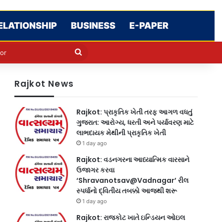
ELATIONSHIP
BUSINESS
E-PAPER
e
n
Search
for
Rajkot News
Rajkot: પ્રાકૃતિક ખેતી તરફ આગળ વધતું
ગુજરાત: આરોગ્ય, ધરતી અને પર્યાવરણ માટે
લાભદાયક મેથીની પ્રાકૃતિક ખેતી
1 day ago
Rajkot: વડનગરના આધ્યાત્મિક વારસાને
ઉજાગર કરવા
‘Shravanotsav@Vadnagar’ રીલ
સ્પર્ધાનો દ્વિતીય તબક્કો આજથી શરૂ
1 day ago
Rajkot: રાજકોટ ખાતે ઇન્ડિયન ઓઇલ