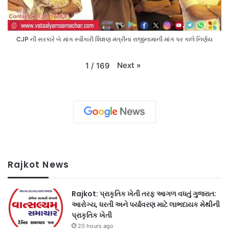
CJP ની સરકારે બે માંગ સ્વીકારી શિક્ષણ મંત્રીના રાજીનામાની માંગ પર કાલે નિર્ણય
Next
»
1
/
169
Rajkot News
Rajkot: પ્રાકૃતિક ખેતી તરફ આગળ વધતું ગુજરાત:
આરોગ્ય, ધરતી અને પર્યાવરણ માટે લાભદાયક મેથીની
પ્રાકૃતિક ખેતી
20 hours ago