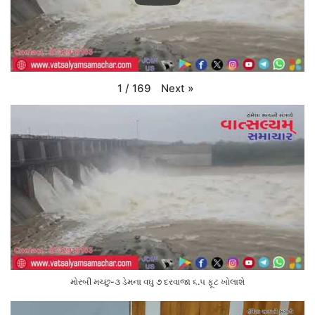
Next
»
1
/
169
મોરબી મચ્છુ-૩ ડેમના વઘુ ૭ દરવાજા ૬.૫ ફૂટ ખોલાશે