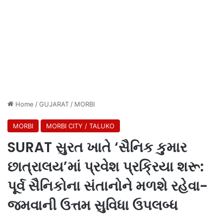
Home
/
GUJARAT
/
MORBI
MORBI
MORBI CITY / TALUKO
SURAT સુરત ખાતે ‘સૈનિક કુમાર
છાત્રાલય’માં પ્રવેશ પ્રક્રિયા શરૂ:
પૂર્વ સૈનિકોના સંતાનોને મળશે રહેવા-
જમવાની ઉત્તમ સુવિધા ઉપલબ્ધ