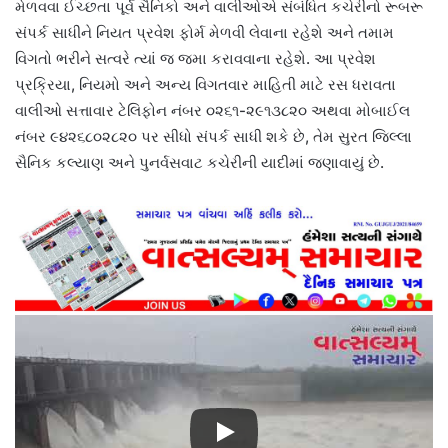
મેળવવા ઈચ્છતા પૂર્વ સૈનિકો અને વાલીઓએ સંબંધિત કચેરીનો રૂબરૂ
સંપર્ક સાધીને નિયત પ્રવેશ ફોર્મ મેળવી લેવાના રહેશે અને તમામ
વિગતો ભરીને સત્વરે ત્યાં જ જમા કરાવવાના રહેશે. આ પ્રવેશ
પ્રક્રિયા, નિયમો અને અન્ય વિગતવાર માહિતી માટે રસ ધરાવતા
વાલીઓ સત્તાવાર ટેલિફોન નંબર ૦૨૬૧-૨૯૧૩૮૨૦ અથવા મોબાઈલ
નંબર ૯૪૨૬૮૦૨૮૨૦ પર સીધો સંપર્ક સાધી શકે છે, તેમ સુરત જિલ્લા
સૈનિક કલ્યાણ અને પુનર્વસવાટ કચેરીની યાદીમાં જણાવાયું છે.