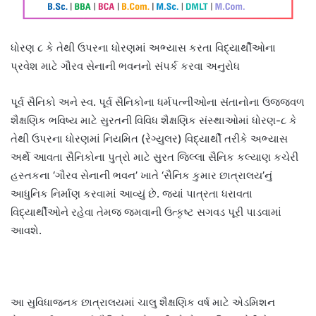
ધોરણ ૮ કે તેથી ઉપરના ધોરણમાં અભ્યાસ કરતા વિદ્યાર્થીઓના
પ્રવેશ માટે ગૌરવ સેનાની ભવનનો સંપર્ક કરવા અનુરોધ
પૂર્વ સૈનિકો અને સ્વ. પૂર્વ સૈનિકોના ધર્મપત્નીઓના સંતાનોના ઉજ્જવળ
શૈક્ષણિક ભવિષ્ય માટે સુરતની વિવિધ શૈક્ષણિક સંસ્થાઓમાં ધોરણ-૮ કે
તેથી ઉપરના ધોરણમાં નિયમિત (રેગ્યુલર) વિદ્યાર્થી તરીકે અભ્યાસ
અર્થે આવતા સૈનિકોના પુત્રો માટે સુરત જિલ્લા સૈનિક કલ્યાણ કચેરી
હસ્તકના ‘ગૌરવ સેનાની ભવન’ ખાતે ‘સૈનિક કુમાર છાત્રાલય’નું
આધુનિક નિર્માણ કરવામાં આવ્યું છે. જ્યાં પાત્રતા ધરાવતા
વિદ્યાર્થીઓને રહેવા તેમજ જમવાની ઉત્કૃષ્ટ સગવડ પૂરી પાડવામાં
આવશે.
આ સુવિધાજનક છાત્રાલયમાં ચાલુ શૈક્ષણિક વર્ષ માટે એડમિશન