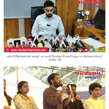
મોરબી જિલ્લામાં ભારે વરસાદ ના કારણે બિનજરૂરી ઘરની બહાર ન નીકળવા કલેક્ટરે
અપીલ કરી