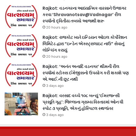
Rajkot: વડનગરના આધ્યાત્મિક વારસાને ઉજાગર
કરવા ‘Shravanotsav@Vadnagar’ રીલ
સ્પર્ધાનો દ્વિતીય તબક્કો આજથી શરૂ
20 hours ago
Rajkot: રાજકોટ ખાતે ઇન્ડિયન ઓઇલ કોર્પોરેશન
લિમિટેડ દ્વારા “ઇન્ડેન એક્સ્ટ્રાલાઇટ નાઉ” સેવાનું
લોન્ચિંગ કરાયું
20 hours ago
Rajkot: ‘અનંત અનાદિ વડનગર’ થીમની રીલ
સ્પર્ધામાં સ્ટોક્સ ઈમેજીસનો ઉપયોગ કરી શકાશે પણ
એ.આઈ.ની છૂટ નથી
3 days ago
Rajkot: વરસાદ વચ્ચે ૧૦૮ બન્યું ‘ઈમરજન્સી
પ્રસૂતિ ગૃહ’: જિલ્લાના ગ્રામ્ય વિસ્તારમાં ઓન ધી
સ્પોટ ૩ પ્રસૂતિ, એકનું હોસ્પિટલ સ્થળાંતર
3 days ago