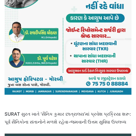
SURAT સુરત ખાતે ‘સૈનિક કુમાર છાત્રાલય’માં પ્રવેશ પ્રક્રિયા શરૂ:
પૂર્વ સૈનિકોના સંતાનોને મળશે રહેવા-જમવાની ઉત્તમ સુવિધા ઉપલબ્ધ