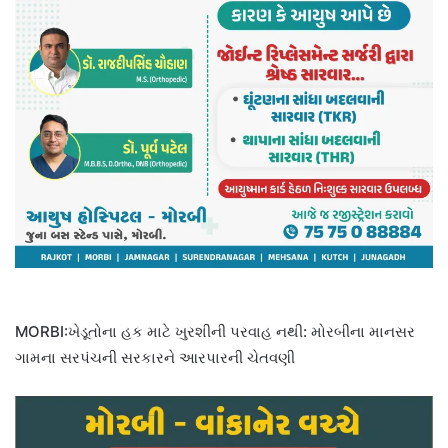
MORBI:ખેડૂતોના હક માટે ખુરશીની પરવાહ નથી: મોરબીના માનસર
ગામના સરપંચની સરકારને આરપારની ચેતવણી