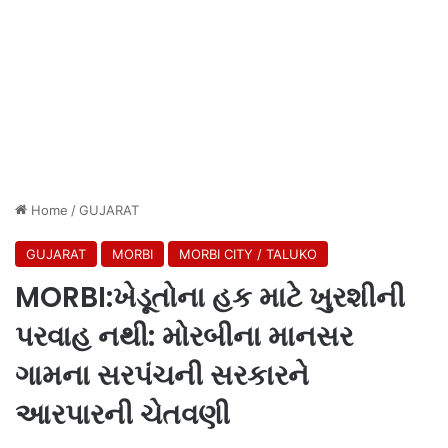
Home
/
GUJARAT
GUJARAT
MORBI
MORBI CITY / TALUKO
MORBI:ખેડૂતોના હક માટે ખુરશીની
પરવાહ નથી: મોરબીના માનસર
ગામના સરપંચની સરકારને
આરપારની ચેતવણી