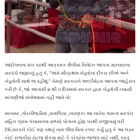
આંદોલનના મંચ પરથી આક્રમક શૈલીમાં નિવેદન આપતા માનસરના
સરપંચે જણાવ્યું હતું કે, “અમે સૌપ્રથમ ખેડૂતોના દીકરા છીએ અને
ખેડૂતોની સાથે જ રહીશું.” તેમણે સરકારને અલ્ટીમેટમ આપતા જાહેરાત
કરી છે કે, જો આગામી ૪ થી ૫ દિવસમાં સરકાર દ્વારા ખેડૂતોની ન્યાયી
માંગણીઓ સંતોષવામાં નહીં આવે તો:
માનસર ,ગોરખીજડીયા ,વનાળિયા ,નારણકા આ ચારેય ગામના સરપંચ
સહિત ગ્રામ પંચાયતના સભ્યો પોતાના હોદ્દા પરથી રાજીનામું ધરી
દેશે.સરપંચે કોઈ પણ પક્ષનું નામ લીધા વિના સ્પષ્ટ કર્યું હતું કે આ લડત
કોઈ રાજકીય રોટલા શેકવા માટે કે કોંગ્રેસ-ભાજપ માટે નથી, પરંતુ