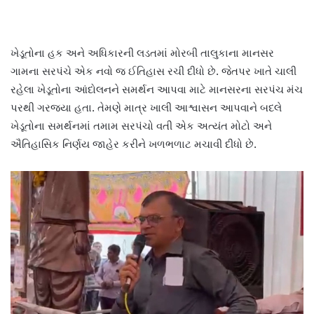
ખેડૂતોના હક અને અધિકારની લડતમાં મોરબી તાલુકાના માનસર
ગામના સરપંચે એક નવો જ ઈતિહાસ રચી દીધો છે. જેતપર ખાતે ચાલી
રહેલા ખેડૂતોના આંદોલનને સમર્થન આપવા માટે માનસરના સરપંચ મંચ
પરથી ગરજ્યા હતા. તેમણે માત્ર ખાલી આશ્વાસન આપવાને બદલે
ખેડૂતોના સમર્થનમાં તમામ સરપંચો વતી એક અત્યંત મોટો અને
ઐતિહાસિક નિર્ણય જાહેર કરીને ખળભળાટ મચાવી દીધો છે.