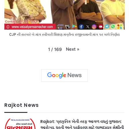
CJP ની સરકારે બે માંગ સ્વીકારી શિક્ષણ મંત્રીના રાજીનામાની માંગ પર કાલે નિર્ણય
Next
»
1
/
169
Rajkot News
Rajkot: પ્રાકૃતિક ખેતી તરફ આગળ વધતું ગુજરાત:
આરોગ્ય, ધરતી અને પર્યાવરણ માટે લાભદાયક મેથીની