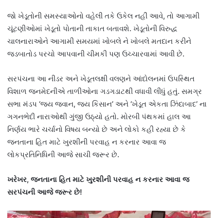
જો ખેડૂતોની સમસ્યાઓનો વહેલી તકે ઉકેલ નહીં આવે, તો આગામી
ચૂંટણીઓમાં ખેડૂતો પોતાની તાકાત બતાવશે. ખેડૂતોની વિરુદ્ધ
ચાલનારાઓને આગામી સમયમાં ખોબલે ને ખોબલે મતદાન કરીને
જડબાતોડ પરચો આપવાની ચીમકી પણ ઉચ્ચારવામાં આવી છે.
સરપંચના આ નીડર અને ખેડૂતલક્ષી વલણને આંદોલનમાં ઉપસ્થિત
વિશાળ જનમેદનીએ તાળીઓના ગડગડાટથી વધાવી લીધું હતું. સમગ્ર
સભા મંડપ ‘જય જવાન, જય કિસાન’ અને ‘ખેડૂત એકતા ઝિંદાબાદ’ ના
ગગનભેદી નારાઓથી ગુંજી ઉઠ્યો હતો. મોરબી પંથકમાં હાલ આ
નિર્ણય ભારે ચર્ચાનો વિષય બન્યો છે અને લોકો કહી રહ્યા છે કે
જનતાના હિત માટે ખુરશીની પરવાહ ન કરનાર આવા જ
લોકપ્રતિનિધિની આજે સાચી જરૂર છે.
ખરેખર, જનતાના હિત માટે ખુરશીની પરવાહ ન કરનાર આવા જ
સરપંચની આજે જરૂર છે!