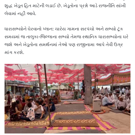
શુદ્ધ ખેડૂત હિત માટેની લડાઈ છે. ખેડૂતોના પ્રશ્નો આડે રાજનીતિ સાંખી
લેવામાં નહીં આવે.
ધારાસભ્યોને ઘેરવાનો પ્લાન: ચારેય ગામના સરપંચો અને સભ્યો ટૂંક
સમયમાં જ તાલુકા-જિલ્લાના સભ્યો તેમજ સ્થાનિક ધારાસભ્યોના ઘરે
જશે અને ખેડૂતોના સમર્થનમાં તેઓ પણ રાજીનામા આપે તેવી ઉગ્ર
માંગ કરશે.