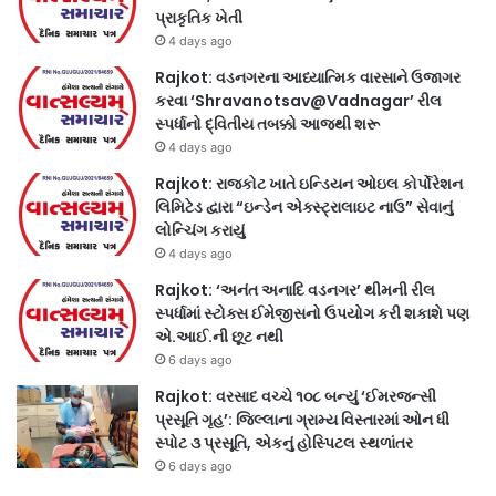
પ્રાકૃતિક ખેતી
4 days ago
Rajkot: વડનગરના આધ્યાત્મિક વારસાને ઉજાગર
કરવા ‘Shravanotsav@Vadnagar’ રીલ
સ્પર્ધાનો દ્વિતીય તબક્કો આજથી શરૂ
4 days ago
Rajkot: રાજકોટ ખાતે ઇન્ડિયન ઓઇલ કોર્પોરેશન
લિમિટેડ દ્વારા “ઇન્ડેન એક્સ્ટ્રાલાઇટ નાઉ” સેવાનું
લોન્ચિંગ કરાયું
4 days ago
Rajkot: ‘અનંત અનાદિ વડનગર’ થીમની રીલ
સ્પર્ધામાં સ્ટોક્સ ઈમેજીસનો ઉપયોગ કરી શકાશે પણ
એ.આઈ.ની છૂટ નથી
6 days ago
Rajkot: વરસાદ વચ્ચે ૧૦૮ બન્યું ‘ઈમરજન્સી
પ્રસૂતિ ગૃહ’: જિલ્લાના ગ્રામ્ય વિસ્તારમાં ઓન ધી
સ્પોટ ૩ પ્રસૂતિ, એકનું હોસ્પિટલ સ્થળાંતર
6 days ago