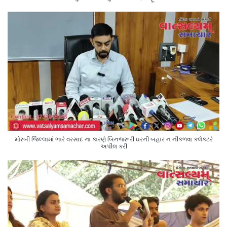
મોરબી જિલ્લામાં ભારે વરસાદ ના કારણે બિનજરૂરી ઘરની બહાર ન નીકળવા કલેક્ટરે
અપીલ કરી