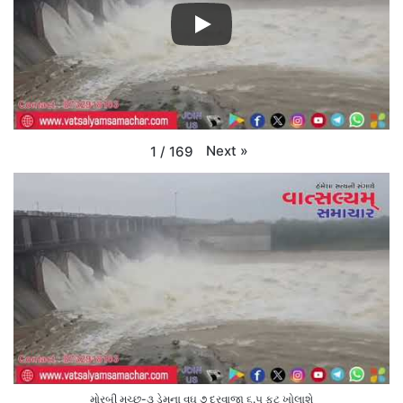
Next
»
1
/
169
મોરબી મચ્છુ-૩ ડેમના વઘુ ૭ દરવાજા ૬.૫ ફૂટ ખોલાશે