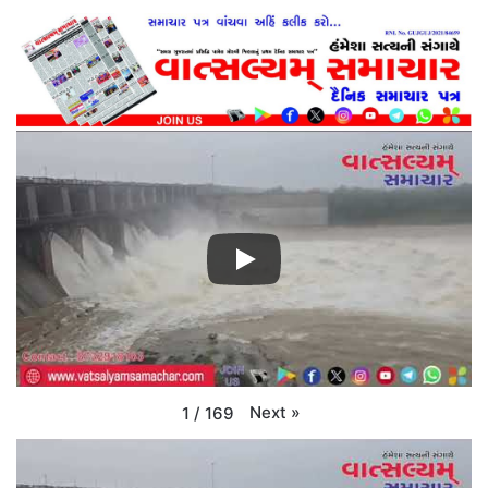
Next
»
1
/
169