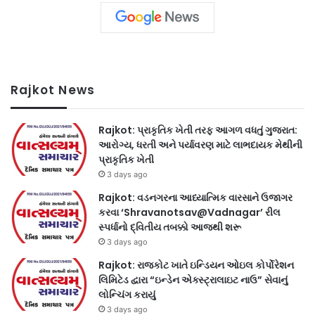
Rajkot News
Rajkot: પ્રાકૃતિક ખેતી તરફ આગળ વધતું ગુજરાત:
આરોગ્ય, ધરતી અને પર્યાવરણ માટે લાભદાયક મેથીની
પ્રાકૃતિક ખેતી
3 days ago
Rajkot: વડનગરના આધ્યાત્મિક વારસાને ઉજાગર
કરવા ‘Shravanotsav@Vadnagar’ રીલ
સ્પર્ધાનો દ્વિતીય તબક્કો આજથી શરૂ
3 days ago
Rajkot: રાજકોટ ખાતે ઇન્ડિયન ઓઇલ કોર્પોરેશન
લિમિટેડ દ્વારા “ઇન્ડેન એક્સ્ટ્રાલાઇટ નાઉ” સેવાનું
લોન્ચિંગ કરાયું
3 days ago