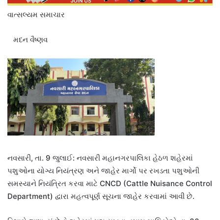
વાત્સલ્યમ સમાચાર
મદન વૈષ્ણવ
નવસારી, તા. 9 જુલાઈ: નવસારી મહાનગરપાલિકા હેઠળ શહેરમાં
પશુઓના યોગ્ય નિયંત્રણ અને જાહેર માર્ગો પર રખડતા પશુઓની
સમસ્યાને નિયંત્રિત કરવા માટે CNCD (Cattle Nuisance Control
Department) દ્વારા મહત્વપૂર્ણ સૂચના જાહેર કરવામાં આવી છે.