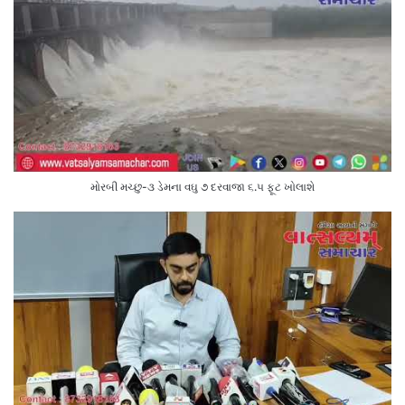
મોરબી મચ્છુ-૩ ડેમના વઘુ ૭ દરવાજા ૬.૫ ફૂટ ખોલાશે