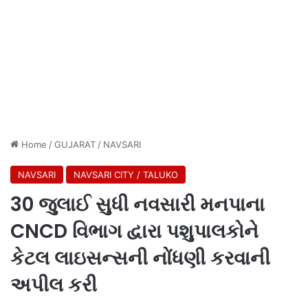
Home
/
GUJARAT
/
NAVSARI
NAVSARI
NAVSARI CITY / TALUKO
30 જુલાઈ સુધી નવસારી મનપાના
CNCD વિભાગ દ્વારા પશુપાલકોને
કેટલ લાઇસન્સની નોંધણી કરવાની
અપીલ કરી