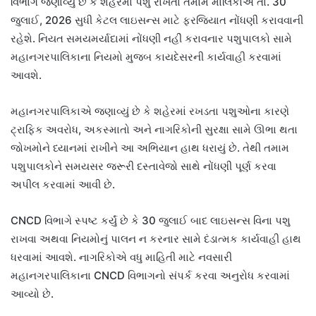
વિભાગે જણાવ્યું છે કે શહેરમાં પશુ રાખતા તમામ માલિકોએ તા. 30
જુલાઈ, 2026 સુધી કેટલ લાઇસન્સ માટે ફરજિયાત નોંધણી કરાવવાની
રહેશે. નિયત સમયમર્યાદામાં નોંધણી નહીં કરાવનાર પશુપાલકો સામે
મહાનગરપાલિકાના નિયમો મુજબ કાયદેસરની કાર્યવાહી કરવામાં
આવશે.
મહાનગરપાલિકાએ જણાવ્યું છે કે શહેરમાં રખડતા પશુઓના કારણે
ટ્રાફિક અવરોધ, અકસ્માતો અને નાગરિકોની સુરક્ષા સામે ઊભા થતા
જોખમોને ધ્યાનમાં રાખીને આ અભિયાન હાથ ધરાયું છે. તેથી તમામ
પશુપાલકોને સમયસર જરૂરી દસ્તાવેજો સાથે નોંધણી પૂર્ણ કરવા
અપીલ કરવામાં આવી છે.
CNCD વિભાગે સ્પષ્ટ કર્યું છે કે 30 જુલાઈ બાદ લાઇસન્સ વિના પશુ
રાખવા અથવા નિયમોનું પાલન ન કરનાર સામે દંડાત્મક કાર્યવાહી હાથ
ધરવામાં આવશે. નાગરિકોએ વધુ માહિતી માટે નવસારી
મહાનગરપાલિકાના CNCD વિભાગનો સંપર્ક કરવા અનુરોધ કરવામાં
આવ્યો છે.