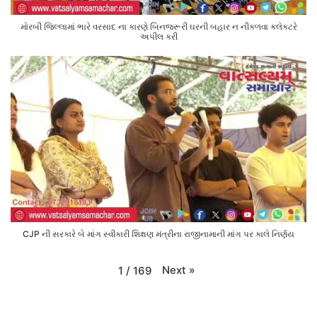
મોરબી જિલ્લામાં ભારે વરસાદ ના કારણે બિનજરૂરી ઘરની બહાર ન નીકળવા કલેક્ટરે
અપીલ કરી
CJP ની સરકારે બે માંગ સ્વીકારી શિક્ષણ મંત્રીના રાજીનામાની માંગ પર કાલે નિર્ણય
Next
»
1
/
169