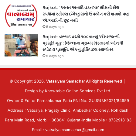
Rajkot: ‘અનંત અનાદિ વડનગર’ થીમની રીલ
સ્પર્ધામાં સ્ટોક્સ ઈમેજીસનો ઉપયોગ કરી શકાશે પણ
એ.આઈ.ની છૂટ નથી
5 days ago
Rajkot: વરસાદ વચ્ચે ૧૦૮ બન્યું ‘ઈમરજન્સી
પ્રસૂતિ ગૃહ’: જિલ્લાના ગ્રામ્ય વિસ્તારમાં ઓન ધી
સ્પોટ ૩ પ્રસૂતિ, એકનું હોસ્પિટલ સ્થળાંતર
5 days ago
© Copyright 2026,
Vatsalyam Samachar All Rights Reserved
|
Design by
Knowtable Online Services Pvt Ltd.
Owner & Editor Pareshkumar Paria RNI No. GUJGUJ/2021/84659
Address : Vatsalya, Pragaty Clinic, Ambedkar Coloney, Rohidash
Para Main Road, Morbi - 363641 Gujarat-India Mobile : 8732918183
Email : vatsalyamsamachar@gmail.com