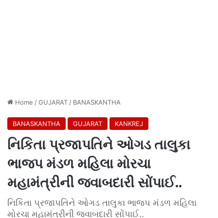
Home
/
GUJARAT
/
BANASKANTHA
BANASKANTHA
GUJARAT
KANKREJ
નિકિતા પ્રજાપતિને ઓગડ તાલુકા
ભાજપ મંડળ મહિલા મોરચા
મહામંત્રીની જવાબદારી સોંપાઈ..
નિકિતા પ્રજાપતિને ઓગડ તાલુકા ભાજપ મંડળ મહિલા
મોરચા મહામંત્રીની જવાબદારી સોંપાઈ..