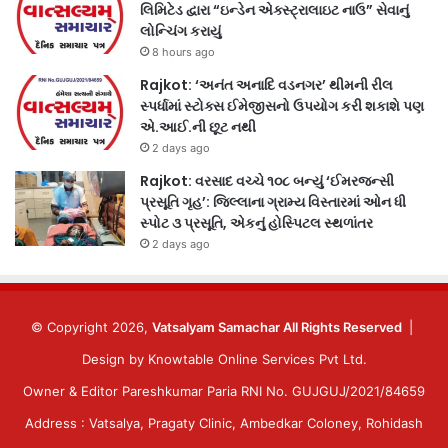
લિમિટેડ દ્વારા “ઇન્ડેન એક્સ્ટ્રાલાઇટ નાઉ” સેવાનું
લોન્ચિંગ કરાયું
8 hours ago
Rajkot: ‘અનંત અનાદિ વડનગર’ થીમની રીલ
સ્પર્ધામાં સ્ટોક્સ ઈમેજીસનો ઉપયોગ કરી શકાશે પણ
એ.આઈ.ની છૂટ નથી
2 days ago
Rajkot: વરસાદ વચ્ચે ૧૦૮ બન્યું ‘ઈમરજન્સી
પ્રસૂતિ ગૃહ’: જિલ્લાના ગ્રામ્ય વિસ્તારમાં ઓન ધી
સ્પોટ ૩ પ્રસૂતિ, એકનું હોસ્પિટલ સ્થળાંતર
2 days ago
© Copyright 2026,
Vatsalyam Samachar All Rights Reserved
|
Design by
Knowtable Online Services Pvt Ltd.
Owner & Editor Pareshkumar Paria RNI No. GUJGUJ/2021/84659
Address : Vatsalya, Pragaty Clinic, Ambedkar Coloney, Rohidash