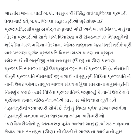
ભારતીય જનતા પાર્ટી બ.કાં. પ્રમુખ કીર્તિસિંહ વાઘેલા,જિલ્લા પ્રભારી
ધવલભાઈ દવે,બ.કાં. જિલ્લા મહામંત્રીઓ શ્રેયાંશભાઈ
પ્રજાપતિ,રસીકજી ઠાકોર,તરૂણભાઈ મોદી અને બ. કાં.જિલ્લા મહિલા
મોરચા પ્રભારીઓ સાથે ચર્ચા વિચારણા કરી સંગઠનાત્મક નિમણૂકોની
શ્રેણીમાં મંડળ મહિલા મોરચામા ઓગડ તાલુકાના મહામંત્રી તરીકે શ્રી
બાર પરગણા ગુર્જર પ્રજાપતિ વિકાસ મંડળ,પાટણ ના પ્રમુખ
રમેશભાઈ ની ભત્રીજી તથા રતનપુરા (ઊણ) ના ઊણ પરગણા
પ્રજાપતિ સમાજના પૂર્વ ઉપપ્રમુખ જીતાભાઈ પ્રજાપતિ (વાંસેસા)ની
પૌત્રી પ્રજાપતિ ભેમાભાઈ જીતાભાઈ ની સુપુત્રી નિકિતા પ્રજાપતિ ને
નાની ઉંમરે ઓગડ તાલુકા ભાજપ મંડળ મહિલા મોરચાના મહામંત્રીની
નિમણુંક કરાઈ ત્યારે નિકિતા પ્રજાપતિએ જણાવ્યું કે,નાની ઉંમરે મને
પ્રદેશના તમામ વરિષ્ઠ નેતાઓએ મારા પર જે વિશ્વાસ મૂકી મને
મહામંત્રીની જવાબદારી સોંપી છે તેનું હું નિષઠા પૂર્વક ફરજ બજાવીશ
મહામંત્રી બનાવવા બદલ ભાજપાના તમામ અધિકારીઓ
-પદાધિકારીઓનો હું અંતઃકરણ પૂર્વક આભાર માનું છું.ઓગડ તાલુકાના
છેવાડા ગામ રતનપુરા (ઊણ) ની દીકરી ને ભાજપના આગેવાનો દ્વારા