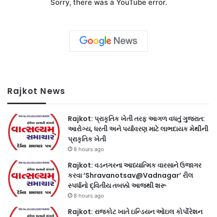
Sorry, there was a YouTube error.
Rajkot News
Rajkot: પ્રાકૃતિક ખેતી તરફ આગળ વધતું ગુજરાત:
આરોગ્ય, ધરતી અને પર્યાવરણ માટે લાભદાયક મેથીની
પ્રાકૃતિક ખેતી
8 hours ago
Rajkot: વડનગરના આધ્યાત્મિક વારસાને ઉજાગર
કરવા ‘Shravanotsav@Vadnagar’ રીલ
સ્પર્ધાનો દ્વિતીય તબક્કો આજથી શરૂ
8 hours ago
Rajkot: રાજકોટ ખાતે ઇન્ડિયન ઓઇલ કોર્પોરેશન