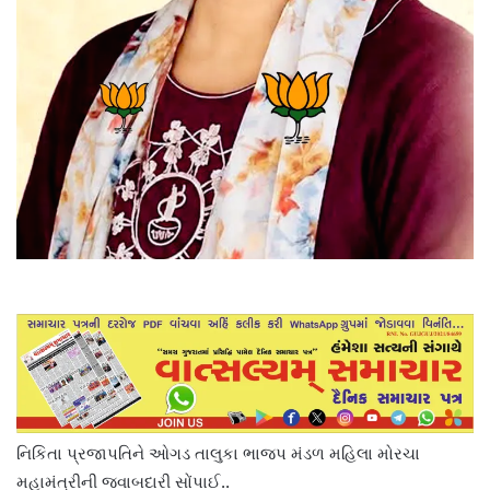
નિકિતા પ્રજાપતિને ઓગડ તાલુકા ભાજપ મંડળ મહિલા મોરચા
મહામંત્રીની જવાબદારી સોંપાઈ..