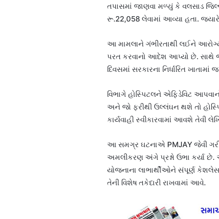
તપાસમાં જાણવા મળ્યું કે વલસાડ જિલ્
રૂ.22,058
લેવામાં આવ્યા હતા. જ્ય
આ મામલાને ગંભીરતાથી લઈને આરોગ્ય વ
પરત કરવાનો આદેશ
આપ્યો છે. સાથે
દિવસમાં સરકારના નિર્ધારિત ખાતામાં જમ
વિભાગે હોસ્પિટલને એફિડેવિટ આપવાનો 
અને જો ફરીથી ઉલ્લંઘન થશે તો હોસ્
કાર્યવાહી સ્વીકારવામાં આવશે તેવી લે
આ સમગ્ર ઘટનાએ PMJAY જેવી ગરીબ 
અમલીકરણ અંગે પ્રશ્નો ઉભા કર્યા છે.
યોજનાના લાભાર્થીઓને સંપૂર્ણ કેશલે
તેની વિશેષ તકેદારી રાખવામાં આવે.