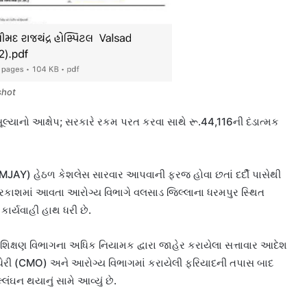
shot
ૂલ્યાનો આક્ષેપ; સરકારે રકમ પરત કરવા સાથે રૂ.44,116ની દંડાત્મક
MJAY) હેઠળ કેશલેસ સારવાર આપવાની ફરજ હોવા છતાં દર્દી પાસેથી
રકાશમાં આવતા આરોગ્ય વિભાગે વલસાડ જિલ્લાના ધરમપુર સ્થિત
કાર્યવાહી હાથ ધરી છે.
ક્ષણ વિભાગના અધિક નિયામક દ્વારા જાહેર કરાયેલા સત્તાવાર આદેશ
રી કચેરી (CMO) અને આરોગ્ય વિભાગમાં કરાયેલી ફરિયાદની તપાસ બાદ
લંઘન થયાનું સામે આવ્યું છે.