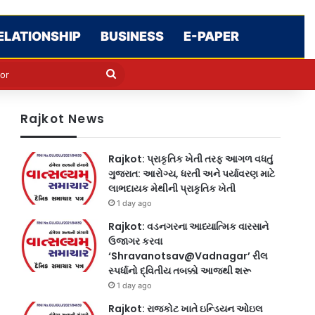
ELATIONSHIP
BUSINESS
E-PAPER
e
n
Search
for
Rajkot News
Rajkot: પ્રાકૃતિક ખેતી તરફ આગળ વધતું
ગુજરાત: આરોગ્ય, ધરતી અને પર્યાવરણ માટે
લાભદાયક મેથીની પ્રાકૃતિક ખેતી
1 day ago
Rajkot: વડનગરના આધ્યાત્મિક વારસાને
ઉજાગર કરવા
‘Shravanotsav@Vadnagar’ રીલ
સ્પર્ધાનો દ્વિતીય તબક્કો આજથી શરૂ
1 day ago
Rajkot: રાજકોટ ખાતે ઇન્ડિયન ઓઇલ