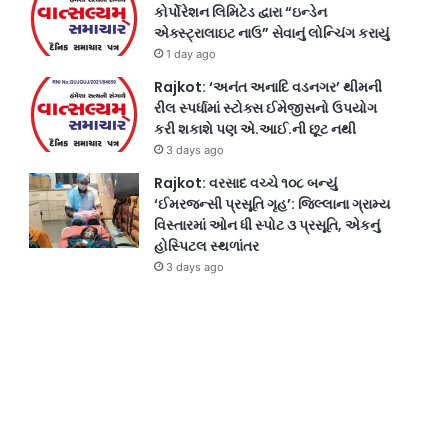
કોર્પોરેશન લિમિટેડ દ્વારા “ઇન્ડેન
એક્સ્ટ્રાલાઇટ નાઉ” સેવાનું લોન્ચિંગ કરાયું
1 day ago
Rajkot: ‘અનંત અનાદિ વડનગર’ થીમની
રીલ સ્પર્ધામાં સ્ટોક્સ ઈમેજીસનો ઉપયોગ
કરી શકાશે પણ એ.આઈ.ની છૂટ નથી
3 days ago
Rajkot: વરસાદ વચ્ચે ૧૦૮ બન્યું
‘ઈમરજન્સી પ્રસૂતિ ગૃહ’: જિલ્લાના ગ્રામ્ય
વિસ્તારમાં ઓન ધી સ્પોટ ૩ પ્રસૂતિ, એકનું
હોસ્પિટલ સ્થળાંતર
3 days ago