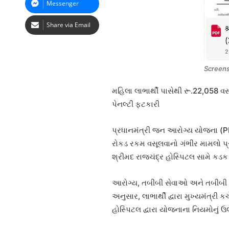
Messenger
Share via Email
Screen
મહિલા લાભાર્થી પાસેથી રૂ.22,058 વસ
પેનલ્ટી ફટકારી
પ્રધાનમંત્રી જન આરોગ્ય યોજના (P
રોકડ રકમ વસૂલવાનો ગંભીર મામલો પ્
શ્રીમદ રાજચંદ્ર હોસ્પિટલ સામે કડક 
આરોગ્ય, તબીબી સેવાઓ અને તબીબી શિ
અનુસાર, લાભાર્થી દ્વારા મુખ્યમંત્
હોસ્પિટલ દ્વારા યોજનાના નિયમોનું ઉલ્