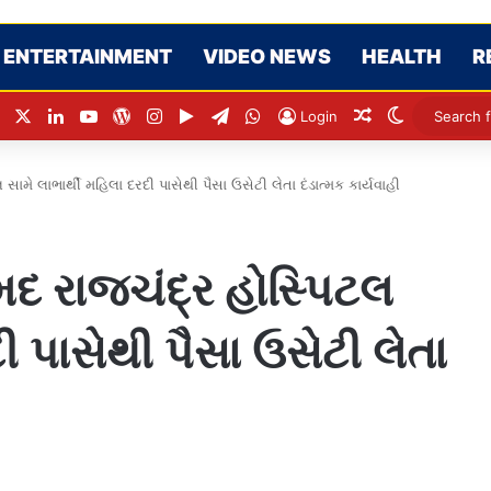
ENTERTAINMENT
VIDEO NEWS
HEALTH
R
Facebook
X
LinkedIn
YouTube
WordPress
Instagram
Google Play
Telegram
WhatsApp
Random Articl
Switch ski
Login
ામે લાભાર્થી મહિલા દરદી પાસેથી પૈસા ઉસેટી લેતા દંડાત્મક કાર્યવાહી
દ રાજચંદ્ર હોસ્પિટલ
ી પાસેથી પૈસા ઉસેટી લેતા