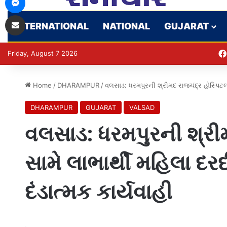
Share via Email
INTERNATIONAL
NATIONAL
GUJARAT
Friday, August 7 2026
Home
/
DHARAMPUR
/
વલસાડ: ધરમપુરની શ્રીમદ રાજચંદ્ર હોસ્પિટલ સ
DHARAMPUR
GUJARAT
VALSAD
વલસાડ: ધરમપુરની શ્રીમ
સામે લાભાર્થી મહિલા દરદ
દંડાત્મક કાર્યવાહી