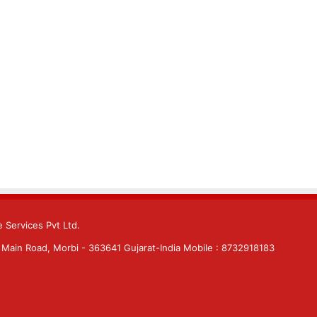
 Services Pvt Ltd.
Main Road, Morbi - 363641 Gujarat-India Mobile : 8732918183