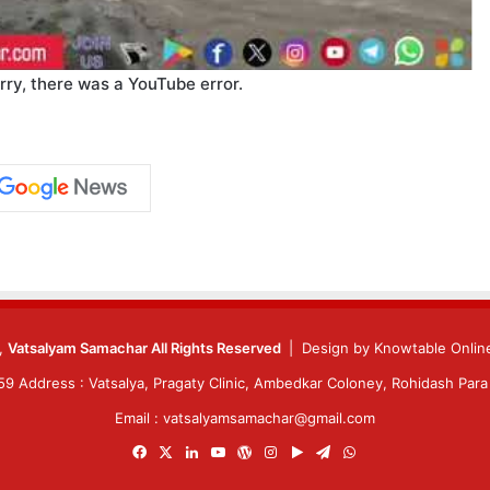
rry, there was a YouTube error.
6,
Vatsalyam Samachar All Rights Reserved
| Design by
Knowtable Online
 Address : Vatsalya, Pragaty Clinic, Ambedkar Coloney, Rohidash Para 
Email : vatsalyamsamachar@gmail.com
Facebook
X
LinkedIn
YouTube
WordPress
Instagram
Google
Telegram
WhatsApp
Play