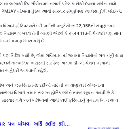
લાના લાભાર્થી દિવાળીબેન મગનભાઈ પટેલ પાસેથી દવાના ખર્ચના નામે
ારે PMJAY યોજના હેઠળ આવી સારવાર સંપૂર્ણપણે કેશલેસ હોવી જોઈએ.
િભાગે હોસ્પિટલને દર્દી પાસેથી વસૂલેલી
રૂ.22,058ની સંપૂર્ણ રકમ
 જ નિયમભંગ બદલ તેની બમણી એટલે કે
રૂ.44,116ની પેનલ્ટી
પણ સાત
ા કરાવવા ફરમાન કર્યું છે.
પણ નિર્દેશ કર્યો છે, જેમાં ભવિષ્યમાં યોજનાના નિયમોનો ભંગ નહીં થાય
પિટલને તાત્કાલિક અસરથી સસ્પેન્ડ અથવા ડી-એમ્પેનલ કરવાની
ખિત બાંહેધરી આપવાની રહેશે.
અને જરૂરિયાતમંદ દર્દીઓ માટેની કલ્યાણકારી યોજનાના
 આરોગ્ય વિભાગે તમામ સંલગ્ન હોસ્પિટલોને સ્પષ્ટ સૂચના આપી છે કે
સ સારવાર મળે અને ભવિષ્યમાં આવી કોઈ ફરિયાદનું પુનરાવર્તન ન થાય