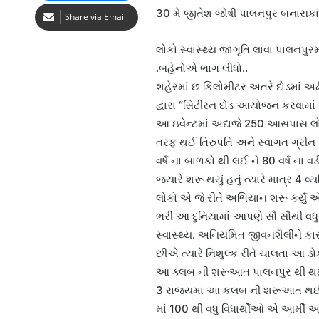
30 મે જીતેશ જોષી પાલનપુર બનાસકાં
Share via Email
લોકો સ્વાસ્થ્ય જાગૃતિ લાવા પાલનપુર
.બહેનોએ ભાગ લીધો..
શહેરમાં છ કિલોમીટર અંતરે દોડમાં 
દ્વારા “સિટીરન દોડ આયોજન કરવામાં આવ્
આ ઇવેન્ટમાં અંદાજે 250 આસપાસ લો
તરફ થઈ તિરુપતિ અને સ્વાગત ગ્રીન 
વર્ષ ના બાળકો થી લઈ ને 80 વર્ષ ન
જ્યારે શરૂ થયું હતું ત્યારે માત્ર 
લોકો એ જે રીતે અભિયાન શરૂ કર્યું 
ભરી આ દુનિયામાં આપણે સૌ સૌથી વધુ
સ્વાસ્થ્ય. અનિયમિત જીવનશૈલીને કાર
છીએ ત્યારે નિશુલ્ક રીતે ચાલતા આ ડોક
આ ક્લબ ની શરૂઆત પાલનપુર થી થઈ હ
3 રાજ્યમાં આ કલબ ની શરૂઆત થઈ 
માં 100 થી વધુ વિધાર્થીઓ એ આર્મી 