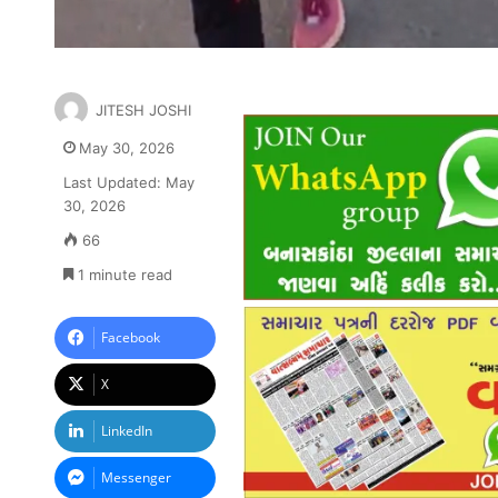
JITESH JOSHI
May 30, 2026
Last Updated: May
30, 2026
66
1 minute read
Facebook
X
LinkedIn
Messenger