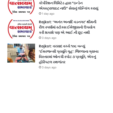
કોર્પોરેશન લિમિટેડ દ્વારા “ઇન્ડેન
એક્સ્ટ્રાલાઇટ નાઉ” સેવાનું લોન્ચિંગ કરાયું
1 day ago
Rajkot: ‘અનંત અનાદિ વડનગર’ થીમની
રીલ સ્પર્ધામાં સ્ટોક્સ ઈમેજીસનો ઉપયોગ
કરી શકાશે પણ એ.આઈ.ની છૂટ નથી
3 days ago
Rajkot: વરસાદ વચ્ચે ૧૦૮ બન્યું
‘ઈમરજન્સી પ્રસૂતિ ગૃહ’: જિલ્લાના ગ્રામ્ય
વિસ્તારમાં ઓન ધી સ્પોટ ૩ પ્રસૂતિ, એકનું
હોસ્પિટલ સ્થળાંતર
3 days ago