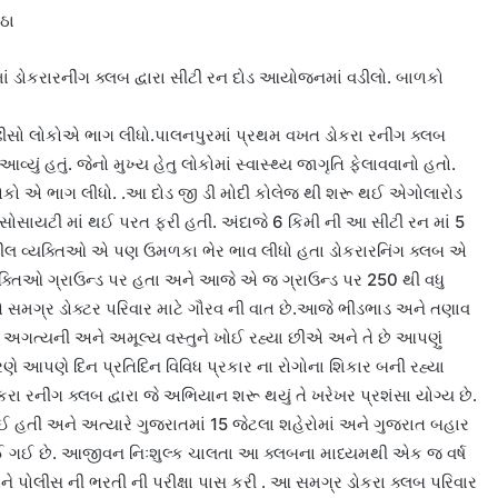
ઠા
માં ડોકરારનીંગ ક્લબ દ્વારા સીટી રન દોડ આયોજનમાં વડીલો. બાળકો
અઢીસો લોકોએ ભાગ લીધો.પાલનપુરમાં પ્રથમ વખત ડોકરા રનીંગ ક્લબ
યું હતું. જેનો મુખ્ય હેતુ લોકોમાં સ્વાસ્થ્ય જાગૃતિ ફેલાવવાનો હતો.
કો એ ભાગ લીધો. .આ દોડ જી ડી મોદી કોલેજ થી શરૂ થઈ એગોલારોડ
સોસાયટી માં થઈ પરત ફરી હતી. અંદાજે 6 કિમી ની આ સીટી રન માં 5
ા વડીલ વ્યક્તિઓ એ પણ ઉમળકા ભેર ભાવ લીધો હતા ડોકરારનિંગ ક્લબ એ
4 વ્યક્તિઓ ગ્રાઉન્ડ પર હતા અને આજે એ જ ગ્રાઉન્ડ પર 250 થી વધુ
એ સમગ્ર ડોક્ટર પરિવાર માટે ગૌરવ ની વાત છે.આજે ભીડભાડ અને તણાવ
 અગત્યની અને અમૂલ્ય વસ્તુને ખોઈ રહ્યા છીએ અને તે છે આપણું
ણે આપણે દિન પ્રતિદિન વિવિધ પ્રકાર ના રોગોના શિકાર બની રહ્યા
રા રનીંગ ક્લબ દ્વારા જે અભિયાન શરૂ થયું તે ખરેખર પ્રશંસા યોગ્ય છે.
તી અને અત્યારે ગુજરાતમાં 15 જેટલા શહેરોમાં અને ગુજરાત બહાર
ગઈ છે. આજીવન નિઃશુલ્ક ચાલતા આ ક્લબના માધ્યમથી એક જ વર્ષ
અને પોલીસ ની ભરતી ની પરીક્ષા પાસ કરી . આ સમગ્ર ડોકરા ક્લબ પરિવાર