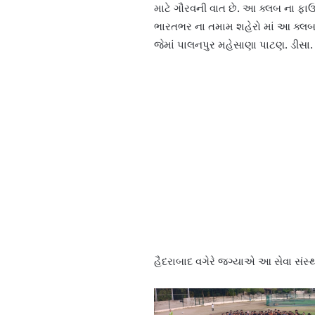
માટે ગૌરવની વાત છે. આ ક્લબ ના ફાઉન્
ભારતભર ના તમામ શહેરો માં આ ક્લબ હ
જેમાં પાલનપુર મહેસાણા પાટણ. ડીસા. 
હૈદરાબાદ વગેરે જગ્યાએ આ સેવા સંસ્થ