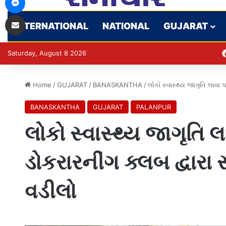
Share via Email
INTERNATIONAL
NATIONAL
GUJARAT
Saturday, August 8 2026
Home
/
GUJARAT
/
BANASKANTHA
/
લોકો સ્વાસ્થ્ય જાગૃતિ લાવા
BANASKANTHA
GUJARAT
PALANPUR
લોકો સ્વાસ્થ્ય જાગૃતિ લ
ડોકરારનીંગ ક્લબ દ્વાર
વડીલો