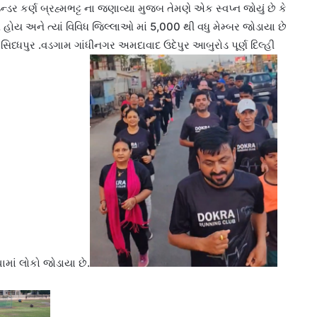
ડર કર્ણ બ્રહ્મભટ્ટ ના જણાવ્યા મુજબ તેમણે એક સ્વપ્ન જોયું છે કે
ોય અને ત્યાં વિવિધ જિલ્લાઓ માં 5,000 થી વધુ મેમ્બર જોડાયા છે
સિધ્ધપુર .વડગામ ગાંધીનગર અમદાવાદ ઉદેપુર આબુરોડ પૂર્ણ દિલ્હી
ામાં લોકો જોડાયા છે.