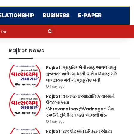
ELATIONSHIP
BUSINESS
E-PAPER
le
in
Search
for
Rajkot News
Rajkot: પ્રાકૃતિક ખેતી તરફ આગળ વધતું
ગુજરાત: આરોગ્ય, ધરતી અને પર્યાવરણ માટે
લાભદાયક મેથીની પ્રાકૃતિક ખેતી
1 day ago
Rajkot: વડનગરના આધ્યાત્મિક વારસાને
ઉજાગર કરવા
‘Shravanotsav@Vadnagar’ રીલ
સ્પર્ધાનો દ્વિતીય તબક્કો આજથી શરૂ
1 day ago
Rajkot: રાજકોટ ખાતે ઇન્ડિયન ઓઇલ