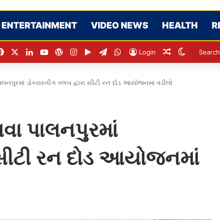
ENTERTAINMENT
VIDEO NEWS
HEALTH
R
Facebook
X
LinkedIn
YouTube
WordPress
Instagram
Google Play
Telegram
WhatsApp
Random Artic
Switch sk
Login
 પાલનપુરમાં ડોકરારનીંગ ક્લબ દ્વારા સીટી રન દોડ આયોજનમાં વડીલો
ાવા પાલનપુરમાં
ા સીટી રન દોડ આયોજનમાં