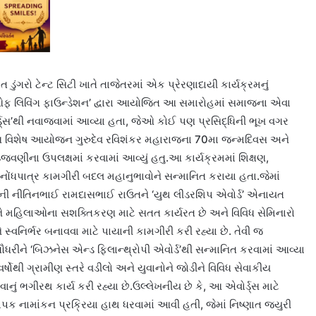
ત ડુંગરો ટેન્ટ સિટી ખાતે તાજેતરમાં એક પ્રેરણાદાયી કાર્યક્રમનું
ઓફ લિવિંગ ફાઉન્ડેશન’ દ્વારા આયોજિત આ સમારોહમાં સમાજના એવા
્ડ્સ’થી નવાજવામાં આવ્યા હતા, જેઓ કોઈ પણ પ્રસિદ્ધિની ભૂખ વગર
છે.આ વિશેષ આયોજન ગુરુદેવ રવિશંકર મહારાજના 70મા જન્મદિવસ અને
ઉજવણીના ઉપલક્ષમાં કરવામાં આવ્યું હતુ.આ કાર્યક્રમમાં શિક્ષણ,
 નોંધપાત્ર કામગીરી બદલ મહાનુભાવોને સન્માનિત કરાયા હતા.જેમાં
વતની નીતિનભાઈ રામદાસભાઈ રાઉતને ‘યુથ લીડરશિપ એવોર્ડ’ એનાયત
ે મહિલાઓના સશક્તિકરણ માટે સતત કાર્યરત છે અને વિવિધ સેમિનારો
ોને સ્વનિર્ભર બનાવવા માટે પાયાની કામગીરી કરી રહ્યા છે. તેવી જ
ૌધરીને ‘બિઝનેસ એન્ડ ફિલાન્થ્રોપી એવોર્ડ’થી સન્માનિત કરવામાં આવ્યા
્ષોથી ગ્રામીણ સ્તરે વડીલો અને યુવાનોને જોડીને વિવિધ સેવાકીય
નું ભગીરથ કાર્ય કરી રહ્યા છે.ઉલ્લેખનીય છે કે, આ એવોર્ડ્સ માટે
્યાપક નામાંકન પ્રક્રિયા હાથ ધરવામાં આવી હતી, જેમાં નિષ્ણાત જ્યુરી