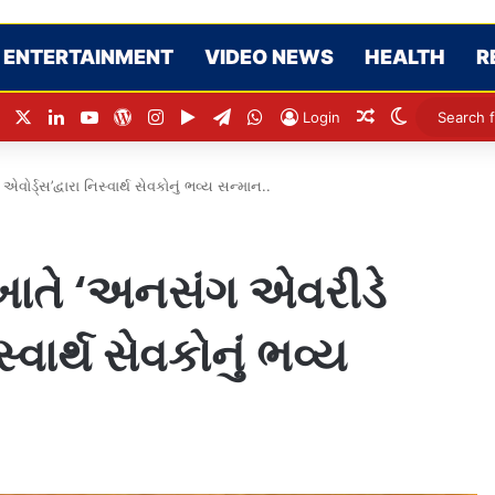
ENTERTAINMENT
VIDEO NEWS
HEALTH
R
Facebook
X
LinkedIn
YouTube
WordPress
Instagram
Google Play
Telegram
WhatsApp
Random Articl
Switch ski
Login
ર્ડ્સ’દ્વારા નિસ્વાર્થ સેવકોનું ભવ્ય સન્માન..
મ ખાતે ‘અનસંગ એવરીડે
્વાર્થ સેવકોનું ભવ્ય