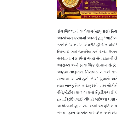
ડાંગ જિલ્લાનાં માલેગામ(સાપુતારા) સ્થિ
આયોજન કરવામાં આવ્યું હતુ.’આર્ટ 
રત્નોને ‘અનસંગ એવરીડે હીરોઝ એવોર
નિસ્વાર્થ ભાવે જનસેવા કરી રહ્યા 
સંસ્થાના 45 વર્ષના ભવ્ય સેવાયજ્ઞની 
આરોગ્ય અને સામાજિક ઉત્થાન ક્ષેત્રે
આહવા તાલુકાનાં ચિરાપાડા ગામનાં 
કરવામાં આવ્યો હતો. તેઓ યુવાનો અન
તથા સાંસ્કૃતિક કાર્યક્રમો દ્વારા લોક
રીતે,ગોટીયામાળ ગામનાં ત્રિદિપભાઈ ચ
હતા.ત્રિદિપભાઈ ચૌધરી બછેલ્લા ઘણા વર
અભિયાનો દ્વારા સમાજમાં જાગૃતિ લાવવા
સંસ્થા દ્વારા અત્યંત પારદર્શક અને વ