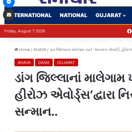
Share via Email
INTERNATIONAL
NATIONAL
GUJARAT
Friday, August 7 2026
Home
/
AHAVA
/
ડાંગ જિલ્લાનાં માલેગામ ખાતે ‘અનસંગ એવરીડે હીરોઝ એવો
AHAVA
DANG
GUJARAT
ડાંગ જિલ્લાનાં માલેગા
હીરોઝ એવોર્ડ્સ’દ્વારા નિસ
સન્માન..