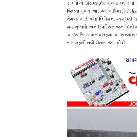
સભ્યોએ ઊંડાણપૂર્વક મૂલ્યાંકન કર્યા
જિલ્લા મુખ્ય આરોગ્ય અધિકારી ડો. હ
તેમજ આર્ટ ઓફ લિવિંગના અગ્રણી સદસ
મહાનુભાવો અને ઉપસ્થિત જનમેદનીએ ગ
આધ્યાત્મિક વાતાવરણમાં આ સન્માન સમ
સમર્પણની નવી ચેતના જગાવી છે.