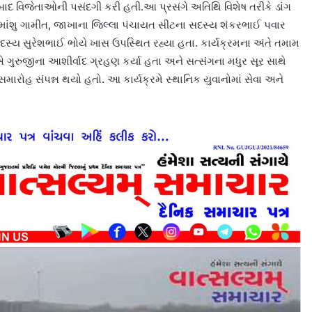
 બાદ વિજેતાઓની પસંદગી કરી હતી.આ પ્રસંગે અતિથિ વિશેષ તરીકે ડાંગ
િમાંશુ ગામીત, જાખાના જિલ્લા પંચાયત સીટના સદસ્ય શંકરભાઈ પવાર
્ય સુરેશભાઈ ભોયે ખાસ ઉપસ્થિત રહ્યા હતા. કાર્યક્રમના અંતે તમામ
ુરુજીના આશીર્વાદ ગ્રહણ કર્યા હતા અને સત્સંગના મધુર સૂર સાથે
ારોહ સંપન્ન થયો હતો. આ કાર્યક્રમે સ્થાનિક યુવાનોમાં સેવા અને