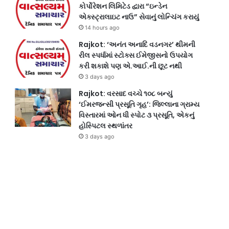
કોર્પોરેશન લિમિટેડ દ્વારા “ઇન્ડેન
એક્સ્ટ્રાલાઇટ નાઉ” સેવાનું લોન્ચિંગ કરાયું
14 hours ago
Rajkot: ‘અનંત અનાદિ વડનગર’ થીમની
રીલ સ્પર્ધામાં સ્ટોક્સ ઈમેજીસનો ઉપયોગ
કરી શકાશે પણ એ.આઈ.ની છૂટ નથી
3 days ago
Rajkot: વરસાદ વચ્ચે ૧૦૮ બન્યું
‘ઈમરજન્સી પ્રસૂતિ ગૃહ’: જિલ્લાના ગ્રામ્ય
વિસ્તારમાં ઓન ધી સ્પોટ ૩ પ્રસૂતિ, એકનું
હોસ્પિટલ સ્થળાંતર
3 days ago