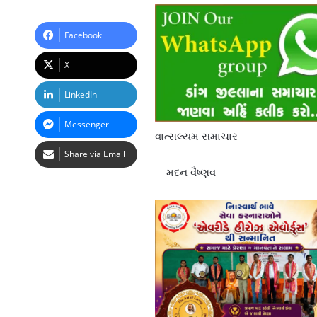
Facebook
X
LinkedIn
Messenger
વાત્સલ્યમ સમાચાર
Share via Email
મદન વૈષ્ણવ