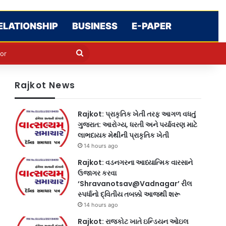
ELATIONSHIP
BUSINESS
E-PAPER
e
n
Search
for
Rajkot News
Rajkot: પ્રાકૃતિક ખેતી તરફ આગળ વધતું
ગુજરાત: આરોગ્ય, ધરતી અને પર્યાવરણ માટે
લાભદાયક મેથીની પ્રાકૃતિક ખેતી
14 hours ago
Rajkot: વડનગરના આધ્યાત્મિક વારસાને
ઉજાગર કરવા
‘Shravanotsav@Vadnagar’ રીલ
સ્પર્ધાનો દ્વિતીય તબક્કો આજથી શરૂ
14 hours ago
Rajkot: રાજકોટ ખાતે ઇન્ડિયન ઓઇલ