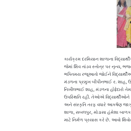
કાર્યક્રમ દરમિયાન શાળાના વિદ્યાર્થી
જેમાં શિવ તાંડવ સ્તોત્ર પર નૃત્ય,
ભક્તિમય રજૂઆતો જોઈને વિદ્યાર્થીઓ,
મંડળના પ્રમુખ બીપીનભાઈ ર. શાહ, ઉ
નિખીલભાઈ શાહ, મંડળના હોદ્દેદારો તે
ઉપસ્થિતિ રહી. તેઓએ વિદ્યાર્થીઓને 
અને સંસ્કૃતિ તરફ વધારે આકર્ષણ જા
શાળા, સબલપુર, મોડાસા હંમેશા બાળકના 
માટે નિર્મળ પ્રયાસ કરે છે. આવો શિવોત