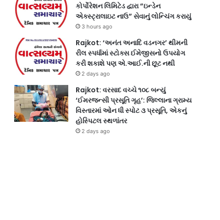
કોર્પોરેશન લિમિટેડ દ્વારા “ઇન્ડેન
એક્સ્ટ્રાલાઇટ નાઉ” સેવાનું લોન્ચિંગ કરાયું
3 hours ago
Rajkot: ‘અનંત અનાદિ વડનગર’ થીમની
રીલ સ્પર્ધામાં સ્ટોક્સ ઈમેજીસનો ઉપયોગ
કરી શકાશે પણ એ.આઈ.ની છૂટ નથી
2 days ago
Rajkot: વરસાદ વચ્ચે ૧૦૮ બન્યું
‘ઈમરજન્સી પ્રસૂતિ ગૃહ’: જિલ્લાના ગ્રામ્ય
વિસ્તારમાં ઓન ધી સ્પોટ ૩ પ્રસૂતિ, એકનું
હોસ્પિટલ સ્થળાંતર
2 days ago