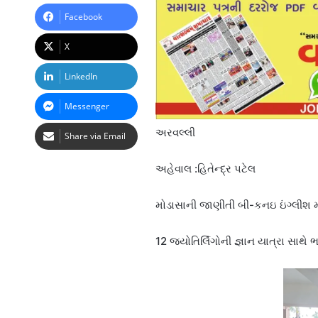
Facebook
X
LinkedIn
Messenger
અરવલ્લી
Share via Email
અહેવાલ :હિતેન્દ્ર પટેલ
મોડાસાની જાણીતી બી-કનઇ ઇંગ્લીશ મ
12 જ્યોતિર્લિંગોની જ્ઞાન યાત્રા સાથે 