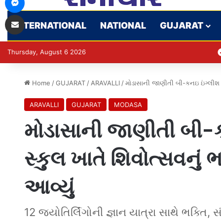
Share via Email
INTERNATIONAL
NATIONAL
GUJARAT
Thursday, August 6 2026
Home
/
GUJARAT
/
ARAVALLI
/
મોડાસાની જાણીતી બી-કનઇ ઇંગ્લીશ 
ARAVALLI
GUJARAT
MODASA
મોડાસાની જાણીતી બી-
સ્કુલ ખાતે શિવોત્સવનુ
આવ્યું
12 જ્યોતિર્લિંગોની જ્ઞાન યાત્રા સાથે ભક્તિ,