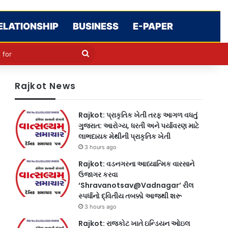
ELATIONSHIP
BUSINESS
E-PAPER
cle
kin
Search
for
Rajkot News
Rajkot: પ્રાકૃતિક ખેતી તરફ આગળ વધતું
ગુજરાત: આરોગ્ય, ધરતી અને પર્યાવરણ માટે
લાભદાયક મેથીની પ્રાકૃતિક ખેતી
3 hours ago
Rajkot: વડનગરના આધ્યાત્મિક વારસાને
ઉજાગર કરવા
‘Shravanotsav@Vadnagar’ રીલ
સ્પર્ધાનો દ્વિતીય તબક્કો આજથી શરૂ
3 hours ago
Rajkot: રાજકોટ ખાતે ઇન્ડિયન ઓઇલ