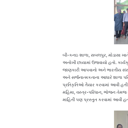
બી-કનઇ શાળા, સબલપુર, મોડાસા ખાતે શ
અનોખી છાયામાં ઉજવાયો હતો. કાર્યક્રમ
જાણકારી આપવાનો અને ભારતીય સંસ્કૃત
અને સર્જનાત્મકતાના આધારે શાળા પ
પ્રતિકૃતિઓ તૈયાર કરવામાં આવી હતી. 
મહિમા, વસ્ત્ર-પરિધાન, ભોજન તેમજ ત
માહિતી પણ પ્રસ્તુત કરવામાં આવી હતી