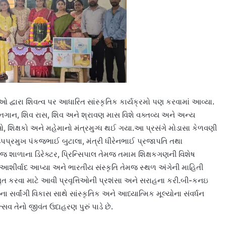
ઓ દ્વારા શિવત્વ પર આધારિત સાંસ્કૃતિક કાર્યક્રમો પણ કરવામાં આવ્યા.
 ભજનગાન, શિવ રાસ, શિવ અને શ્રાવણ માસ વિશે વક્તવ્ય અને અન્ય
 શિક્ષકો અને મહેમાનો મંત્રમુગ્ધ થઈ ગયા.આ પ્રસંગે મોડાસા કેળવણી
પપ્રમુખ પંકજભાઈ બુટાલા, મંત્રી ધીરેનભાઈ પ્રજાપતિ તથા
મજ શાળાના ડિરેક્ટર, પ્રિન્સિપાલ તેમજ તમામ શિક્ષકગણની વિશેષ
આશીર્વાદ આપ્યા અને ભારતીય સંસ્કૃતિ તેમજ સ્થળ અંગેની માહિતી
ગૃત કરવા માટે આવી પ્રવૃત્તિઓની પ્રશંસા અને સરાહના કરી.બી-કનઇ
સર્વાંગી વિકાસ સાથે સાંસ્કૃતિક અને આધ્યાત્મિક મૂલ્યોના સંવર્ધન
્સવ તેનો જીવંત ઉદાહરણ પુરું પાડે છે.