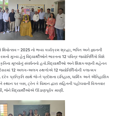
િવોત્સવ – 2025 નો ભવ્ય કાર્યક્રમ શ્રદ્ધા, ભક્તિ અને જ્ઞાનની
નો મુખ્ય હેતુ વિદ્યાર્થીઓને ભારતના 12 પવિત્ર જ્યોતિર્લિંગો વિશે
િના મૂલ્યોનું સંવર્ધનનો હતો.વિદ્યાર્થીઓ અને શિક્ષકગણની મહેનત
રિસરમાં 12 અલગ-અલગ સ્થળોએ 12 જ્યોતિર્લિંગોની કલાત્મક
દરેક પ્રતિકૃતિ સાથે જે-તે પ્રદેશના ઇતિહાસ, ધાર્મિક અને ઐતિહાસિક
ે સ્થાન પર બસ, ટ્રેન કે વિમાન દ્વારા સહિતની પહોંચવાની વિગતવાર
, જેને વિદ્યાર્થીઓએ ઊંડાણપૂર્વક માણી.