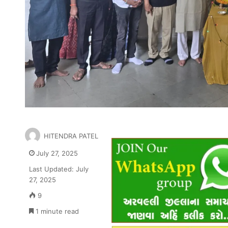
HITENDRA PATEL
July 27, 2025
Last Updated: July
27, 2025
9
1 minute read