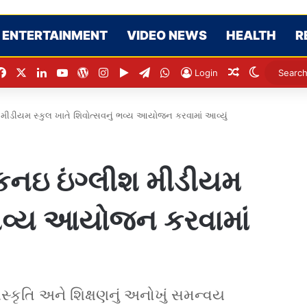
ENTERTAINMENT
VIDEO NEWS
HEALTH
R
Facebook
X
LinkedIn
YouTube
WordPress
Instagram
Google Play
Telegram
WhatsApp
Random Arti
Switch s
Login
મીડીયમ સ્કુલ ખાતે શિવોત્સવનું ભવ્ય આયોજન કરવામાં આવ્યું
કનઇ ઇંગ્લીશ મીડીયમ
ં ભવ્ય આયોજન કરવામાં
 સંસ્કૃતિ અને શિક્ષણનું અનોખું સમન્વય