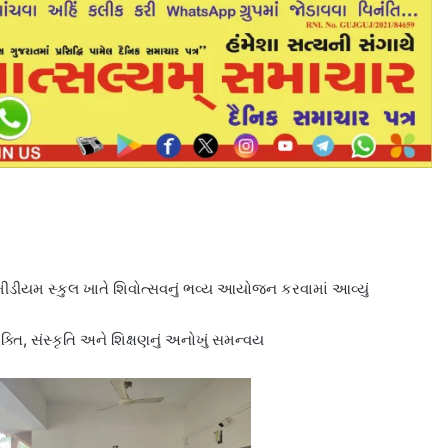
ીડીયમ સ્કુલ ખાતે શિવોત્સવનું ભવ્ય આયોજન કરવામાં આવ્યું
ભક્તિ, સંસ્કૃતિ અને શિક્ષણનું અનોખું સમન્વય